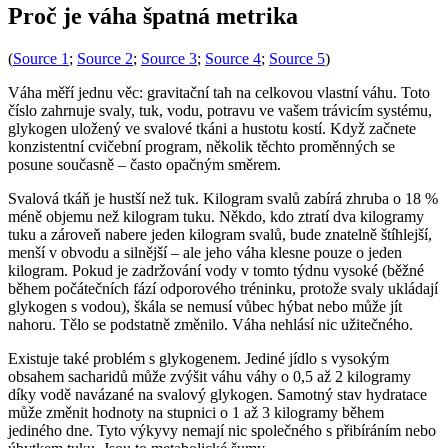
Proč je váha špatná metrika
(
Source 1
;
Source 2
;
Source 3
;
Source 4
;
Source 5
)
Váha měří jednu věc: gravitační tah na celkovou vlastní váhu. Toto
číslo zahrnuje svaly, tuk, vodu, potravu ve vašem trávicím systému,
glykogen uložený ve svalové tkáni a hustotu kostí. Když začnete
konzistentní cvičební program, několik těchto proměnných se
posune současně – často opačným směrem.
Svalová tkáň je hustší než tuk. Kilogram svalů zabírá zhruba o 18 %
méně objemu než kilogram tuku. Někdo, kdo ztratí dva kilogramy
tuku a zároveň nabere jeden kilogram svalů, bude znatelně štíhlejší,
menší v obvodu a silnější – ale jeho váha klesne pouze o jeden
kilogram. Pokud je zadržování vody v tomto týdnu vysoké (běžné
během počátečních fází odporového tréninku, protože svaly ukládají
glykogen s vodou), škála se nemusí vůbec hýbat nebo může jít
nahoru. Tělo se podstatně změnilo. Váha nehlásí nic užitečného.
Existuje také problém s glykogenem. Jediné jídlo s vysokým
obsahem sacharidů může zvýšit váhu váhy o 0,5 až 2 kilogramy
díky vodě navázané na svalový glykogen. Samotný stav hydratace
může změnit hodnoty na stupnici o 1 až 3 kilogramy během
jediného dne. Tyto výkyvy nemají nic společného s přibíráním nebo