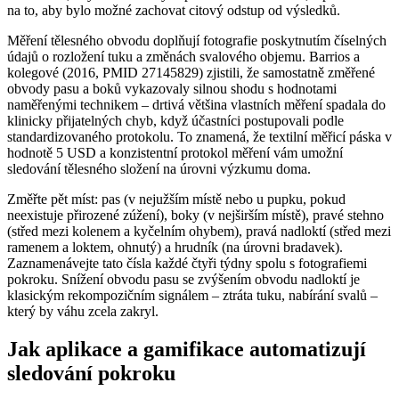
na to, aby bylo možné zachovat citový odstup od výsledků.
Měření tělesného obvodu doplňují fotografie poskytnutím číselných
údajů o rozložení tuku a změnách svalového objemu. Barrios a
kolegové (2016, PMID 27145829) zjistili, že samostatně změřené
obvody pasu a boků vykazovaly silnou shodu s hodnotami
naměřenými technikem – drtivá většina vlastních měření spadala do
klinicky přijatelných chyb, když účastníci postupovali podle
standardizovaného protokolu. To znamená, že textilní měřicí páska v
hodnotě 5 USD a konzistentní protokol měření vám umožní
sledování tělesného složení na úrovni výzkumu doma.
Změřte pět míst: pas (v nejužším místě nebo u pupku, pokud
neexistuje přirozené zúžení), boky (v nejširším místě), pravé stehno
(střed mezi kolenem a kyčelním ohybem), pravá nadloktí (střed mezi
ramenem a loktem, ohnutý) a hrudník (na úrovni bradavek).
Zaznamenávejte tato čísla každé čtyři týdny spolu s fotografiemi
pokroku. Snížení obvodu pasu se zvýšením obvodu nadloktí je
klasickým rekompozičním signálem – ztráta tuku, nabírání svalů –
který by váhu zcela zakryl.
Jak aplikace a gamifikace automatizují
sledování pokroku