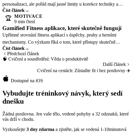
personalizaci, ale pořád mají jasné limity u korekce techniky a
Číst článek
→
složitějšího koučinku.
MOTIVACE
🏆
9 min čtení
Gamified Fitness aplikace, které skutečně fungují
Upřímné srovnání fitness aplikací s úspěchy, pruhy a herními
mechanismy. Co výzkum říká o tom, které přístupy skutečně
Číst článek
→
fungují.
Předchozí článek
🧠
Cvičení a soustředění: Věda o produktivitě
Další článek
Cvičení na cestách: Zůstaňte fit i bez posilovny
✈️
Dostupné na iOS
Vybudujte tréninkový návyk, který sedí
dnešku
Žádná posilovna. Jen vaše tělo, vedené pohyby a 32 odznaků, které
vás drží v chodu.
Vyzkoušejte
3 dny zdarma
a zjistěte, jak se vedená 1-10minutová