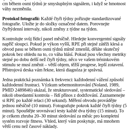
cm během osmi týdnů je smysluplným signálem, i když se hmotnost
váhy nezměnila.
Protokol fotografií:
Každé čtyři týdny pořizujte standardizované
fotografie. Uložte je do složky označené datem. Porovnejte
čtyřtýdenní intervaly, nikoli změny z týdne na týden.
Kontrolujte svůj řídicí panel měsíčně. Hledejte konvergentní signály
napříč sloupci. Pokud je výkon vyšší, RPE při stejné zátěži klesá a
obvod pasu se během osmi týdnů mírně zmenšil, děláte skutečný
pokrok bez ohledu na to, co váha hlásí. Pokud jsou všechny metriky
stejné po dobu delší než čtyři týdny, něco ve vašem tréninkovém
stimulu se musí změnit – větší objem, těžší progrese, lepší zotavení.
Přístrojová deska vám řekne, která diagnóza je správná.
Jedna praktická poznámka k frekvenci: každodenní vážení způsobí
každodenní frustraci. Výzkum sebemonitorování (Noland, 1989,
PMID 2489846) ukázal, že strukturované, systematické sledování –
nikoli obsedantní kontrola – řídí přínos z dodržování. Zaznamenejte
si RPE po každé relaci (30 sekund). Měření obvodu provádějte
jednou měsíčně (10 minut). Fotografujte pokrok každé čtyři týdny (5
minut). Spouštějte srovnávací testy každé dva týdny (15 minut). To
je celkem zhruba 20–30 minut sledování za měsíc pro kompletní
systém rozvoje fitness. Vhled, který vám poskytuje, má mnohem
větší cenu než časové náklady.