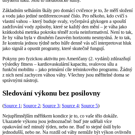
úbytkem tuku. Jsou to metabolické šumy.
Základním selháním škály pro domácí cvičence je to, že měří složení
a vodu jako jediné nediferencované číslo. Pro někoho, kdo cvičí s
vlastní vahou – který buduje svaly, vyčerpává glykogen a spouští
zadržování vody způsoby, které se každý den mění – je váha jako
krátkodobá metrika pokroku téměř zcela neinformativní. Není to tak,
že by váha byla v dlouhém časovém horizontu nesmyslná. Je to tak,
že kontrola jednou týdně nebo hůře denně vás učí interpretovat hluk
jako signál a opustit programy, které skutečně fungují.
Pokyny pro fyzickou aktivitu pro Američany (2. vydání) zdůrazňují
výsledky fitness – kardiovaskulární kapacitu, svalovou sílu a
funkční mobilitu – jako primární cíle tréninkového programu. Žádný
z nich není zachycen váhou váhy. Všechny jsou měřitelné doma se
správnými nástroji.
Sledování výkonu bez posilovny
(
Source 1
;
Source 2
;
Source 3
;
Source 4
;
Source 5
)
Nejupřímnějším měřítkem kondice je to, co vaše tělo dokáže.
Ukazatele výkonu jsou jednoznačné: buď jste udělali více
opakování než minulý týden, nebo ne. Buď to stejné úsilí bylo
jednodušší, nebo ne. Na rozdíl od váhy nemůže být výkon ovlivněn