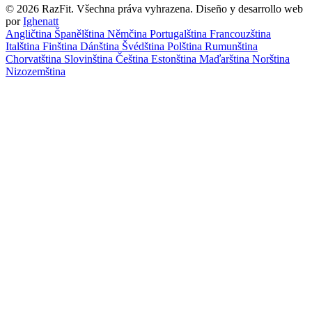
© 2026 RazFit. Všechna práva vyhrazena.
Diseño y desarrollo web
por
Ighenatt
Angličtina
Španělština
Němčina
Portugalština
Francouzština
Italština
Finština
Dánština
Švédština
Polština
Rumunština
Chorvatština
Slovinština
Čeština
Estonština
Maďarština
Norština
Nizozemština