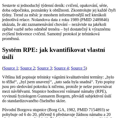
Sestavte si jednoduchý týdenní deník: cvičení, opakování, série,
doba odpočinku, poznámky k obtížnosti. Zkontrolujte jej každé čtyři
týdny. Trend za měsíc je mnohem informativnější než kterákoli
jednotlivá relace. Nolandova data z roku 1989 (PMID 2489846)
ukázala, že akt zaznamenávání chování – nezávisle na jakékoli
zpětné vazbě nebo odměně trenéra – byl dostatečný k výraznému
zvýšení frekvence cvičení. Samotný protokol je tréninková
proměnná.
Systém RPE: jak kvantifikovat vlastní
úsilí
(
Source 1
;
Source 2
;
Source 3
;
Source 4
;
Source 5
)
Většina lidí popisuje tréninky vágními kvalitativními termíny: „bylo
to těžké“, „byl jsem unavený“, „tato sada byla snadná“. Tyto popisy
jsou pro sledování pokroku k ničemu, protože je nelze porovnávat
mezi návštěvami. Stupnice hodnocení vnímané námahy (RPE),
vyvinutá fyziologem Gunnarem Borgem, převádí subjektivní úsilí
do standardizovaného číselného skóre.
Původní Borgova stupnice (Borg GA, 1982, PMID 7154893) se
pohybuje od 6 do 20, přičemž 6 představuje žádnou námahu a 20