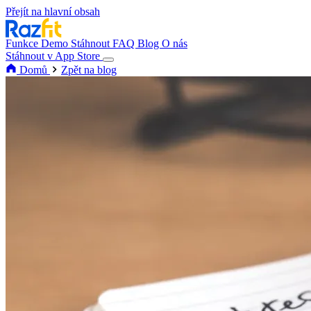
Přejít na hlavní obsah
Funkce
Demo
Stáhnout
FAQ
Blog
O nás
Stáhnout v App Store
Domů
Zpět na blog