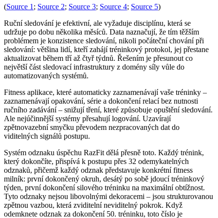
(
Source 1
;
Source 2
;
Source 3
;
Source 4
;
Source 5
)
Ruční sledování je efektivní, ale vyžaduje disciplínu, která se
udržuje po dobu několika měsíců. Data naznačují, že tím těžším
problémem je konzistence sledování, nikoli počáteční chování při
sledování: většina lidí, kteří zahájí tréninkový protokol, jej přestane
aktualizovat během tří až čtyř týdnů. Řešením je přesunout co
největší část sledovací infrastruktury z domény síly vůle do
automatizovaných systémů.
Fitness aplikace, které automaticky zaznamenávají vaše tréninky –
zaznamenávají opakování, série a dokončení relací bez nutnosti
ručního zadávání – snižují tření, které způsobuje opuštění sledování.
Ale nejúčinnější systémy přesahují logování. Uzavírají
zpětnovazební smyčku převodem nezpracovaných dat do
viditelných signálů postupu.
Systém odznaku úspěchu RazFit dělá přesně toto. Každý trénink,
který dokončíte, přispívá k postupu přes 32 odemykatelných
odznaků, přičemž každý odznak představuje konkrétní fitness
milník: první dokončený okruh, desátý po sobě jdoucí tréninkový
týden, první dokončení silového tréninku na maximální obtížnost.
Tyto odznaky nejsou libovolnými dekoracemi – jsou strukturovanou
zpětnou vazbou, která zviditelní neviditelný pokrok. Když
odemknete odznak za dokončení 50. tréninku, toto číslo je