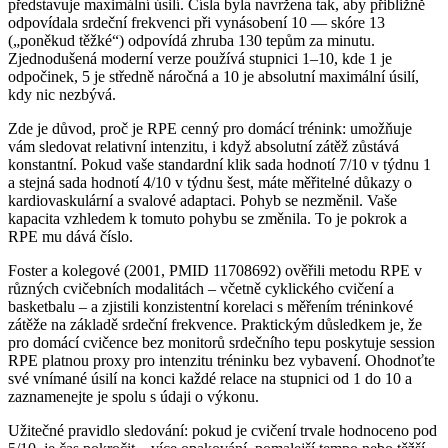
představuje maximální úsilí. Čísla byla navržena tak, aby přibližně
odpovídala srdeční frekvenci při vynásobení 10 — skóre 13
(„poněkud těžké“) odpovídá zhruba 130 tepům za minutu.
Zjednodušená moderní verze používá stupnici 1–10, kde 1 je
odpočinek, 5 je středně náročná a 10 je absolutní maximální úsilí,
kdy nic nezbývá.
Zde je důvod, proč je RPE cenný pro domácí trénink: umožňuje
vám sledovat relativní intenzitu, i když absolutní zátěž zůstává
konstantní. Pokud vaše standardní klik sada hodnotí 7/10 v týdnu 1
a stejná sada hodnotí 4/10 v týdnu šest, máte měřitelné důkazy o
kardiovaskulární a svalové adaptaci. Pohyb se nezměnil. Vaše
kapacita vzhledem k tomuto pohybu se změnila. To je pokrok a
RPE mu dává číslo.
Foster a kolegové (2001, PMID 11708692) ověřili metodu RPE v
různých cvičebních modalitách – včetně cyklického cvičení a
basketbalu – a zjistili konzistentní korelaci s měřením tréninkové
zátěže na základě srdeční frekvence. Praktickým důsledkem je, že
pro domácí cvičence bez monitorů srdečního tepu poskytuje session
RPE platnou proxy pro intenzitu tréninku bez vybavení. Ohodnoťte
své vnímané úsilí na konci každé relace na stupnici od 1 do 10 a
zaznamenejte je spolu s údaji o výkonu.
Užitečné pravidlo sledování: pokud je cvičení trvale hodnoceno pod