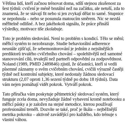
Většina lidí, kteří začnou trénovat doma, sdílí stejnou zkušenost za
šest týdnů: cvičení je méně brutální než na začátku, ale netuší, zda to
znamená, že se stávají fit nebo si jen zvykají dělat to samé. Stupnice
se nepohnula – nebo se posunula matoucím směrem. Nic se nezdá
měřitelně odlišné. A bez jakéhokoli signálu, že práce přináší
výsledky, motivace tiše zkolabuje.
Toto je problém sledování. Není to problém s kondicí. Tělo se mění;
měřicí systém to nezobrazuje. Studie behaviorální adherence
neustále zjišťují, že sebemonitorování je jedním z nejsilnějších
prediktorů trvalého cvičebního chování – spolehlivější než samotné
stanovování cílů, trvalejší než partneři odpovědní za zodpovědnost.
Noland (1989, PMID 2489846) zjistil, že účastníci, kteří si vedli
písemné záznamy o svém cvičebním chování, cvičili výrazně častěji
týdně než kontrolní subjekty, které nedostaly žádnou sledovací
strukturu (2,07 oproti 1,36 sezení týdně po dobu 18 týdnů). Data
vám nejen pomáhají vidět pokrok. Vytváří pokrok.
Tato příručka vám poskytuje pětimetrický sledovací systém, který
funguje zcela doma, nevyžaduje žádné vybavení kromě notebooku a
měřicí pásky a je založen na stejné metodice, kterou používají
profesionální trenéři. Dozvíte se také, proč je škála – nejběžnější
metrika pokroku – aktivně zavádějící pro každého, kdo trénuje s
vlastní váhou.