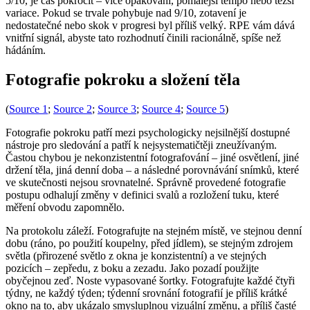
5/10, je čas pokročit – více opakování, pomalejší tempo nebo těžší
variace. Pokud se trvale pohybuje nad 9/10, zotavení je
nedostatečné nebo skok v progresi byl příliš velký. RPE vám dává
vnitřní signál, abyste tato rozhodnutí činili racionálně, spíše než
hádáním.
Fotografie pokroku a složení těla
(
Source 1
;
Source 2
;
Source 3
;
Source 4
;
Source 5
)
Fotografie pokroku patří mezi psychologicky nejsilnější dostupné
nástroje pro sledování a patří k nejsystematičtěji zneužívaným.
Častou chybou je nekonzistentní fotografování – jiné osvětlení, jiné
držení těla, jiná denní doba – a následné porovnávání snímků, které
ve skutečnosti nejsou srovnatelné. Správně provedené fotografie
postupu odhalují změny v definici svalů a rozložení tuku, které
měření obvodu zapomnělo.
Na protokolu záleží. Fotografujte na stejném místě, ve stejnou denní
dobu (ráno, po použití koupelny, před jídlem), se stejným zdrojem
světla (přirozené světlo z okna je konzistentní) a ve stejných
pozicích – zepředu, z boku a zezadu. Jako pozadí použijte
obyčejnou zeď. Noste vypasované šortky. Fotografujte každé čtyři
týdny, ne každý týden; týdenní srovnání fotografií je příliš krátké
okno na to, aby ukázalo smysluplnou vizuální změnu, a příliš časté