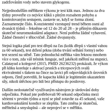
zadržováním vody nebo stavem glykogenu.
Nejjednodušším měřítkem výkonu je test klik max. Jednou za dva
týdny proveďte co nejvíce kliků s plným rozsahem pohybu a
kontrolovaným sestupem, zastavte se, když se forma zlomí.
Zaznamenejte číslo. Konzistentní vzestupný trend během osmi až
dvanácti týdnů – řekněme od 12 do 20 až 28 – je přímým důkazem
skutečné neuromuskulární adaptace. Není potřeba žádné vybavení.
Žádné členství v tělocvičně. Žádné dvojsmysly.
Stejná logika platí pro test dřepů na čas (kolik dřepů s vlastní vahou
za 60 sekund), test držení prkna (doba trvání selhání formy) nebo
test sezení na stěně. Tato jednoduchá měřítka vám řeknou mnohem
více o tom, zda váš trénink funguje, než jakékoli měření na stupnici.
Calatayud a kolegové (2015, PMID 26236232) prokázali, že výkon
při kliku koreluje s aktivací prsních a tricepsových svalů
ekvivalentní s tlakem na čince na lavici při odpovídajících úrovních
odporu, čímž potvrdili, že kapacita kliků je legitimním ukazatelem
síly, nikoli útěchou pro lidi bez přístupu do posilovny.
Dalším nedostatečně využívaným nástrojem je sledování doby
odpočinku. Pokud jste potřebovali 90 sekund odpočinku mezi
sériemi v prvním týdnu a nyní se plně zotavíte za 45 sekund, vaše
kardiovaskulární kondice se zlepšila. Tato změna je skutečná,
měřitelná a smysluplná – ale neprojeví se v měřítku.