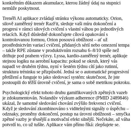
konkrétním důkazem akumulace, kterou žádný údaj na stupnici
nemůže poskytnout.
Trenéři AI aplikace zvládají stránku výkonu automaticky. Orion,
silově zaměřený trenér RazFit, sleduje vaši míru dokončení a
progresi v rámci silových cvičení s vlastní váhou po jednotlivých
relacích. Když důsledně dokončujete cílová opakování s
kontrolovanou formou, Orion posouvá obtížnost – ať už
prostřednictvím variací cvičení, přidaných sérií nebo omezení tempa
– takže RPE zůstane v produktivním rozsahu 6–8/10 spíše než
driftuje pod prahem výzvy. Lyssa, kardio-zaměřený trenér, aplikuje
stejnou logiku na aerobní kapacitu: pokud se okruh, který vás
napadl ve druhém týdnu, nyní v šestém týdnu cítí jako rutinní,
struktura tréninku se přizpůsobí. Jedná se o automatické progresivní
přetížení a funguje to jako sledovací systém: skutečnost, že jste
postoupili do těžší úrovně cvičení, je sama o sobě metrikou pokroku.
Psychologický efekt tohoto druhu gamifikovaných zpětných vazeb
je zdokumentován. Nolandův výzkum adherence (PMID 2489846)
ukázal, že samotné sledování chování zvýšilo frekvenci cvičení.
Když je sledování zkombinováno s viditelnými signály o úspěchu –
odznaky, proměny dokončení, postup na úrovni obtížnosti – smyčka
zpětné vazby je těsnější a motivační efekt silnější. Nečekáte, až váha
potvrdí to, co už tušíte. Aplikace vám přímo říká: zlepšujete se.