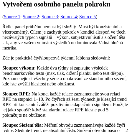
Vytvoření osobního panelu pokroku
(
Source 1
;
Source 2
;
Source 3
;
Source 4
;
Source 5
)
Řídicí panel průběhu nemusí být složitý. Musí být konzistentní a
vícerozměrný. Cílem je zachytit pokrok v kondici alespoň ve třech
nezávislých typech signálů – výkon, subjektivní úsilí a složení těla –
tak, aby ve vašem vnímání výsledků nedominovala žádná hlučná
metrika.
Zde je praktická čtyřsloupcová týdenní šablona sledování:
Sloupec výkonu:
Každé dva týdny si zapisujte výsledek
benchmarkového testu (max. tlak, držení planku nebo test dřepu).
Poznamenejte si všechny série a opakování ze standardního sezení,
kde jste zvýšili hlasitost nebo obtížnost.
Sloupec RPE:
Na konci každé relace zaznamenejte svou relaci
RPE na stupnici 1–10. Po čtyřech až šesti týdnech je klesající trend
RPE při konstantní zátěži pozitivním adaptačním signálem. Použijte
jej jako spoušť: když standardní relace RPE klesne pod 5,
pokračujte na obtížnost.
Sloupec Složení těla:
Měření obvodu zaznamenávejte každé čtyři
týdny. Sledujte trend, ne absolutní čísla. Snížení obvodu pasu o 1–2