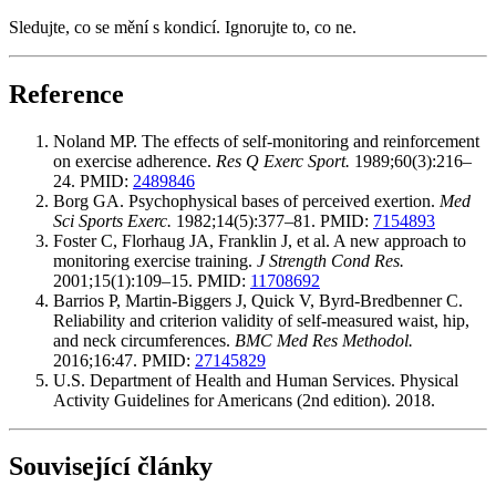
Sledujte, co se mění s kondicí. Ignorujte to, co ne.
Reference
Noland MP. The effects of self-monitoring and reinforcement
on exercise adherence.
Res Q Exerc Sport.
1989;60(3):216–
24. PMID:
2489846
Borg GA. Psychophysical bases of perceived exertion.
Med
Sci Sports Exerc.
1982;14(5):377–81. PMID:
7154893
Foster C, Florhaug JA, Franklin J, et al. A new approach to
monitoring exercise training.
J Strength Cond Res.
2001;15(1):109–15. PMID:
11708692
Barrios P, Martin-Biggers J, Quick V, Byrd-Bredbenner C.
Reliability and criterion validity of self-measured waist, hip,
and neck circumferences.
BMC Med Res Methodol.
2016;16:47. PMID:
27145829
U.S. Department of Health and Human Services. Physical
Activity Guidelines for Americans (2nd edition). 2018.
Související články