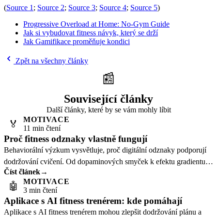
(
Source 1
;
Source 2
;
Source 3
;
Source 4
;
Source 5
)
Progressive Overload at Home: No-Gym Guide
Jak si vybudovat fitness návyk, který se drží
Jak Gamifikace proměňuje kondici
Zpět na všechny články
📰
Související články
Další články, které by se vám mohly líbit
MOTIVACE
🏅
11 min čtení
Proč fitness odznaky vlastně fungují
Behaviorální výzkum vysvětluje, proč digitální odznaky podporují
dodržování cvičení. Od dopaminových smyček k efektu gradientu
Číst článek
→
cíle.
MOTIVACE
🤖
3 min čtení
Aplikace s AI fitness trenérem: kde pomáhají
Aplikace s AI fitness trenérem mohou zlepšit dodržování plánu a