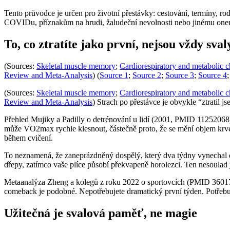
Tento průvodce je určen pro životní přestávky: cestování, termíny, r
COVIDu, příznakům na hrudi, žaludeční nevolnosti nebo jinému onem
To, co ztratíte jako první, nejsou vždy sval
(Sources:
Skeletal muscle memory
;
Cardiorespiratory and metabolic ch
Review and Meta-Analysis
) (
Source 1
;
Source 2
;
Source 3
;
Source 4
(Sources:
Skeletal muscle memory
;
Cardiorespiratory and metabolic ch
Review and Meta-Analysis
) Strach po přestávce je obvykle “ztratil 
Přehled Mujiky a Padilly o detrénování u lidí (2001, PMID 11252068) 
může VO2max rychle klesnout, částečně proto, že se mění objem krve
během cvičení.
To neznamená, že zaneprázdněný dospělý, který dva týdny vynechal do
dřepy, zatímco vaše plíce působí překvapeně horolezci. Ten nesoulad 
Metaanalýza Zheng a kolegů z roku 2022 o sportovcích (PMID 360173
comeback je podobné. Nepotřebujete dramatický první týden. Potřebuj
Užitečná je svalová paměť, ne magie