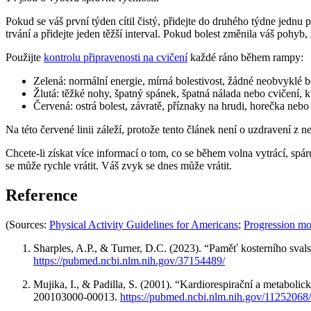
Pokud se váš první týden cítil čistý, přidejte do druhého týdne jednu
trvání a přidejte jeden těžší interval. Pokud bolest změnila váš pohyb,
Použijte
kontrolu připravenosti na cvičení
každé ráno během rampy:
Zelená: normální energie, mírná bolestivost, žádné neobvyklé bo
Žlutá: těžké nohy, špatný spánek, špatná nálada nebo cvičení, k
Červená: ostrá bolest, závratě, příznaky na hrudi, horečka neb
Na této červené linii záleží, protože tento článek není o uzdravení 
Chcete-li získat více informací o tom, co se během volna vytrácí, spár
se může rychle vrátit. Váš zvyk se dnes může vrátit.
Reference
(Sources:
Physical Activity Guidelines for Americans
;
Progression mod
Sharples, A.P., & Turner, D.C. (2023). “Paměť kosterního sval
https://pubmed.ncbi.nlm.nih.gov/37154489/
Mujika, I., & Padilla, S. (2001). “Kardiorespirační a metabolick
200103000-00013.
https://pubmed.ncbi.nlm.nih.gov/11252068/