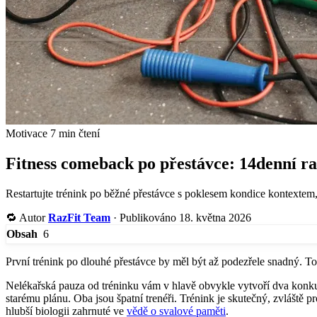
Motivace
7 min čtení
Fitness comeback po přestávce: 14denní 
Restartujte trénink po běžné přestávce s poklesem kondice kontexte
🔁
Autor
RazFit Team
·
Publikováno 18. května 2026
6
Obsah
První trénink po dlouhé přestávce by měl být až podezřele snadný. To n
Nelékařská pauza od tréninku vám v hlavě obvykle vytvoří dva konkure
starému plánu. Oba jsou špatní trenéři. Trénink je skutečný, zvláště p
hlubší biologii zahrnuté ve
vědě o svalové paměti
.