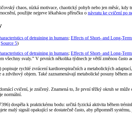
odičovský chaos, nízká motivace, chaotický pohyb nebo jen měsíc, kdy 
ocnění, použijte nejprve lékařskou příručku o
návratu ke cvičení po 
y
aracteristics of detraining in humans
;
Effects of Short- and Long-Term
;
Source 5
)
aracteristics of detraining in humans
;
Effects of Short- and Long-Term
jsem všechny svaly.” V prvních několika týdnech je větší změnou často a
popisuje rychlé zvrácení kardiorespiračních a metabolických adaptací, 
 a zdvihový objem. Také zaznamenávají metabolické posuny během asi 1
mácí cvičení, je zničený. Znamená to, že první těžký okruh se může c
je normální.
96) dospěla k praktickému bodu: určitá fyzická aktivita během trén
ete malý signál opakující se dostatečně často, aby připomněl systému, 