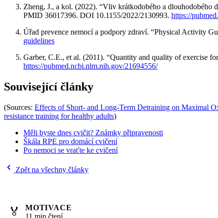
Zheng, J., a kol. (2022). “Vliv krátkodobého a dlouhodobého 
PMID 36017396. DOI 10.1155/2022/2130993.
https://pubmed
Úřad prevence nemocí a podpory zdraví. “Physical Activity Gui
guidelines
Garber, C.E., et al. (2011). “Quantity and quality of exercise f
https://pubmed.ncbi.nlm.nih.gov/21694556/
Související články
(Sources:
Effects of Short- and Long-Term Detraining on Maximal O
resistance training for healthy adults
)
Měli byste dnes cvičit? Známky připravenosti
Škála RPE pro domácí cvičení
Po nemoci se vraťte ke cvičení
Zpět na všechny články
MOTIVACE
🏅
11 min čtení