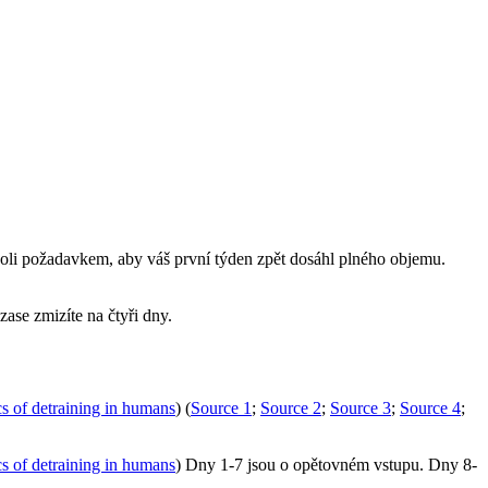
ikoli požadavkem, aby váš první týden zpět dosáhl plného objemu.
zase zmizíte na čtyři dny.
cs of detraining in humans
) (
Source 1
;
Source 2
;
Source 3
;
Source 4
;
cs of detraining in humans
) Dny 1-7 jsou o opětovném vstupu. Dny 8-