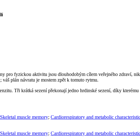
lí
okyny pro fyzickou aktivitu jsou dlouhodobým cílem veřejného zdraví, n
ů; váš plán návratu je mostem zpět k tomuto rytmu.
tenzitu. Tři krátká sezení překonají jedno hrdinské sezení, díky kterému 
Skeletal muscle memory
;
Cardiorespiratory and metabolic characteristi
Skeletal muscle memory
;
Cardiorespiratory and metabolic characteristi