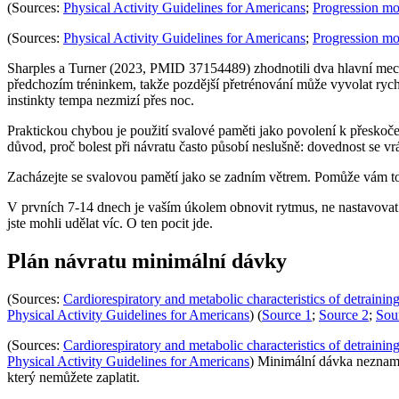
(Sources:
Physical Activity Guidelines for Americans
;
Progression mod
(Sources:
Physical Activity Guidelines for Americans
;
Progression mod
Sharples a Turner (2023, PMID 37154489) zhodnotili dva hlavní me
předchozím tréninkem, takže pozdější přetrénování může vyvolat rychl
instinkty tempa nezmizí přes noc.
Praktickou chybou je použití svalové paměti jako povolení k přeskoč
důvod, proč bolest při návratu často působí neslušně: dovednost se vrát
Zacházejte se svalovou pamětí jako se zadním větrem. Pomůže vám to 
V prvních 7-14 dnech je vaším úkolem obnovit rytmus, ne nastavovat
jste mohli udělat víc. O ten pocit jde.
Plán návratu minimální dávky
(Sources:
Cardiorespiratory and metabolic characteristics of detraini
Physical Activity Guidelines for Americans
) (
Source 1
;
Source 2
;
Sou
(Sources:
Cardiorespiratory and metabolic characteristics of detraini
Physical Activity Guidelines for Americans
) Minimální dávka nezname
který nemůžete zaplatit.