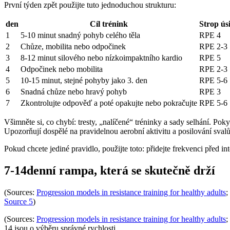
První týden zpět použijte tuto jednoduchou strukturu:
den
Cíl trénink
Strop úsi
1
5-10 minut snadný pohyb celého těla
RPE 4
2
Chůze, mobilita nebo odpočinek
RPE 2-3
3
8-12 minut silového nebo nízkoimpaktního kardio
RPE 5
4
Odpočinek nebo mobilita
RPE 2-3
5
10-15 minut, stejné pohyby jako 3. den
RPE 5-6
6
Snadná chůze nebo hravý pohyb
RPE 3
7
Zkontrolujte odpověď a poté opakujte nebo pokračujte
RPE 5-6
Všimněte si, co chybí: tresty, „nalíčené“ tréninky a sady selhání. P
Upozorňují dospělé na pravidelnou aerobní aktivitu a posilování sval
Pokud chcete jediné pravidlo, použijte toto: přidejte frekvenci před in
7-14denní rampa, která se skutečně drží
(Sources:
Progression models in resistance training for healthy adults
;
Source 5
)
(Sources:
Progression models in resistance training for healthy adults
;
14 jsou o výběru správné rychlosti.