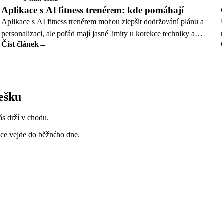
Aplikace s AI fitness trenérem: kde pomáhají
Aplikace s AI fitness trenérem mohou zlepšit dodržování plánu a
personalizaci, ale pořád mají jasné limity u korekce techniky a
Číst článek
→
složitějšího koučinku.
nešku
ás drží v chodu.
kce vejde do běžného dne.