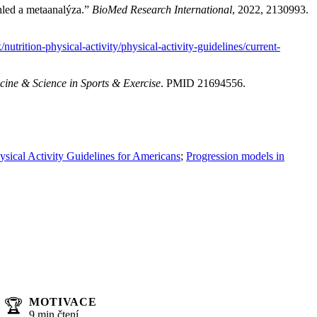
hled a metaanalýza.”
BioMed Research International
, 2022, 2130993.
nutrition-physical-activity/physical-activity-guidelines/current-
cine & Science in Sports & Exercise
. PMID 21694556.
ysical Activity Guidelines for Americans
;
Progression models in
MOTIVACE
🏆
9 min čtení