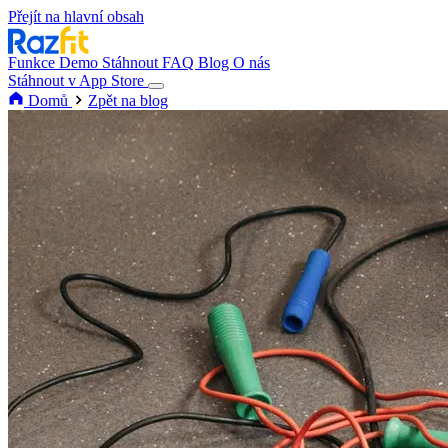
Přejít na hlavní obsah
Funkce
Demo
Stáhnout
FAQ
Blog
O nás
Stáhnout v App Store
Domů
Zpět na blog