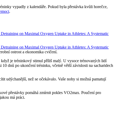
tréninky vypadly z kalendáře. Pokud byla přestávka kvůli horečce,
nemoci
.
 Detraining on Maximal Oxygen Uptake in Athletes: A Systematic
 Detraining on Maximal Oxygen Uptake in Athletes: A Systematic
erobní ostrost a ekonomika cvičení.
když je tréninkový stimul příliš malý. U vysoce trénovaných lidí
0 dnů po ukončení tréninku, včetně větší závislosti na sacharidech
ítit udýchanější, než se očekávalo. Vaše nohy si možná pamatují
inkové přestávky pomáhá zmírnit pokles VO2max. Poučení pro
jakou má práci.