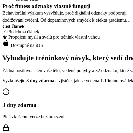
Proč fitness odznaky vlastně fungují
Behaviorální výzkum vysvětluje, proč digitální odznaky podporují
dodržování cvičení. Od dopaminových smyček k efektu gradientu
Číst článek
→
cíle.
Předchozí článek
🧠
Propojení mysli a svalů pro trénink vlastní vahou
Dostupné na iOS
Vybudujte tréninkový návyk, který sedí d
Žádná posilovna. Jen vaše tělo, vedené pohyby a 32 odznaků, které v
Vyzkoušejte
3 dny zdarma
a zjistěte, jak se vedená 1-10minutová le
3 dny zdarma
Plná zkušební verze bez omezení.