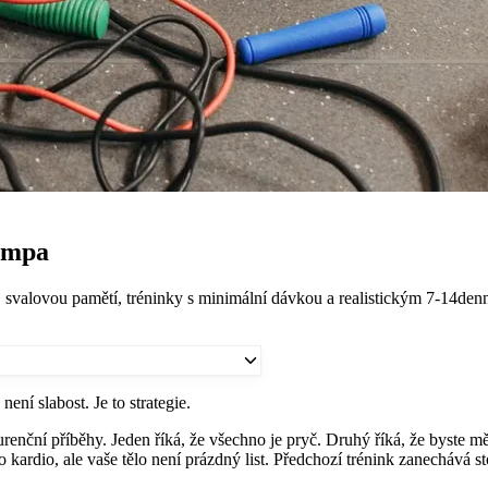
rampa
m, svalovou pamětí, tréninky s minimální dávkou a realistickým 7-14de
ení slabost. Je to strategie.
nční příběhy. Jeden říká, že všechno je pryč. Druhý říká, že byste měli
ro kardio, ale vaše tělo není prázdný list. Předchozí trénink zanechává 