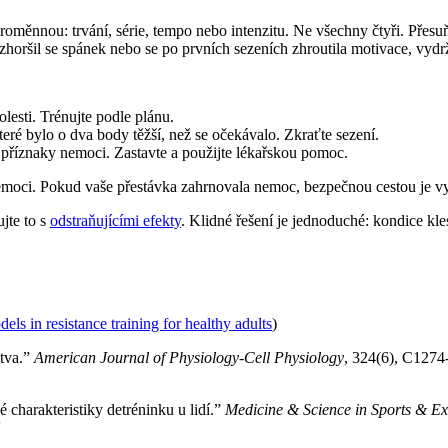
 proměnnou: trvání, série, tempo nebo intenzitu. Ne všechny čtyři. Přes
 zhoršil se spánek nebo se po prvních sezeních zhroutila motivace, vydrž
lesti. Trénujte podle plánu.
teré bylo o dva body těžší, než se očekávalo. Zkraťte sezení.
o příznaky nemoci. Zastavte a použijte lékařskou pomoc.
z nemoci. Pokud vaše přestávka zahrnovala nemoc, bezpečnou cestou je v
ujte to s
odstraňujícími efekty
. Klidné řešení je jednoduché: kondice kle
els in resistance training for healthy adults
)
stva.”
American Journal of Physiology-Cell Physiology
, 324(6), C127
é charakteristiky detréninku u lidí.”
Medicine & Science in Sports & Ex