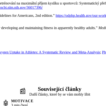
detrénování na maximální příjem kyslíku u sportovců: Systematický pře
.ncbi.nlm.nih.gov/36017396/
delines for Americans, 2nd edition.”
https://odphp.health.gov/our-work/
or developing and maintaining fitness in apparently healthy adults.”
Medi
xygen Uptake in Athletes: A Systematic Review and Meta-Analysis
;
Ph
Související články
📰
Další články, které by se vám mohly líbit
MOTIVACE
🤖
3 min čtení