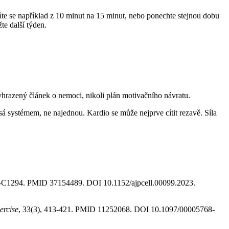
uňte se například z 10 minut na 15 minut, nebo ponechte stejnou dobu
te další týden.
yhrazený článek o nemoci, nikoli plán motivačního návratu.
sá systémem, ne najednou. Kardio se může nejprve cítit rezavě. Síla
4-C1294. PMID 37154489. DOI 10.1152/ajpcell.00099.2023.
ercise
, 33(3), 413-421. PMID 11252068. DOI 10.1097/00005768-