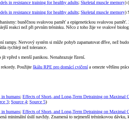
els in resistance training for healthy adults
;
Skeletal muscle memory
) (
els in resistance training for healthy adults
;
Skeletal muscle memory
) 
chanismy: buněčnou svalovou paměť a epigenetickou svalovou paměť. 
ejší reakci než při prvním tréninku. Něco z toho žije ve svalové biolo
ení rampy. Nervový systém si může pohyb zapamatovat dříve, než budou 
ila rychleji než tolerance.
jít vpřed s menší panikou. Nenahrazuje řízení.
 rekordy. Použijte
škálu RPE pro domácí cvičení
a omezte většinu prác
ng in humans
;
Effects of Short- and Long-Term Detraining on Maximal 
rce 3
;
Source 4
;
Source 5
)
ng in humans
;
Effects of Short- and Long-Term Detraining on Maximal 
ná minimální úsilí navždy. Znamená to nejmenší tréninkovou dávku, kte