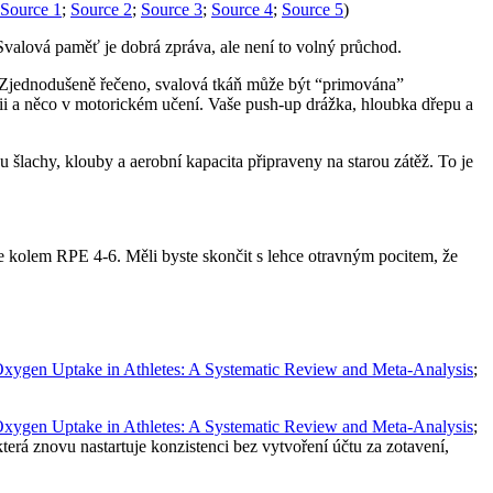
Source 1
;
Source 2
;
Source 3
;
Source 4
;
Source 5
)
Svalová paměť je dobrá zpráva, ale není to volný průchod.
Zjednodušeně řečeno, svalová tkáň může být “primována”
gii a něco v motorickém učení. Vaše push-up drážka, hloubka dřepu a
šlachy, klouby a aerobní kapacita připraveny na starou zátěž. To je
e kolem RPE 4-6. Měli byste skončit s lehce otravným pocitem, že
Oxygen Uptake in Athletes: A Systematic Review and Meta-Analysis
;
Oxygen Uptake in Athletes: A Systematic Review and Meta-Analysis
;
rá znovu nastartuje konzistenci bez vytvoření účtu za zotavení,