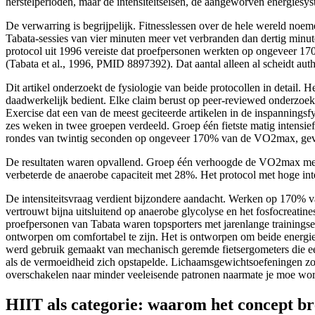
herstelperioden, maar de intensiteitseisen, de aangeworven energiesys
De verwarring is begrijpelijk. Fitnesslessen over de hele wereld noem
Tabata-sessies van vier minuten meer vet verbranden dan dertig minut
protocol uit 1996 vereiste dat proefpersonen werkten op ongeveer 170
(Tabata et al., 1996, PMID 8897392). Dat aantal alleen al scheidt auth
Dit artikel onderzoekt de fysiologie van beide protocollen in detail. 
daadwerkelijk bedient. Elke claim berust op peer-reviewed onderzoek 
Exercise dat een van de meest geciteerde artikelen in de inspanning
zes weken in twee groepen verdeeld. Groep één fietste matig intensi
rondes van twintig seconden op ongeveer 170% van de VO2max, gevol
De resultaten waren opvallend. Groep één verhoogde de VO2max me
verbeterde de anaerobe capaciteit met 28%. Het protocol met hoge inten
De intensiteitsvraag verdient bijzondere aandacht. Werken op 170% 
vertrouwt bijna uitsluitend op anaerobe glycolyse en het fosfocreati
proefpersonen van Tabata waren topsporters met jarenlange trainingserva
ontworpen om comfortabel te zijn. Het is ontworpen om beide energiesy
werd gebruik gemaakt van mechanisch geremde fietsergometers die ee
als de vermoeidheid zich opstapelde. Lichaamsgewichtsoefeningen zoa
overschakelen naar minder veeleisende patronen naarmate je moe wordt
HIIT als categorie: waarom het concept br