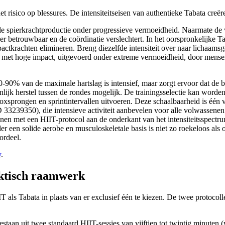
et risico op blessures. De intensiteitseisen van authentieke Tabata creë
 spierkrachtproductie onder progressieve vermoeidheid. Naarmate de 
er betrouwbaar en de coördinatie verslechtert. In het oorspronkelijke 
pactkrachten elimineren. Breng diezelfde intensiteit over naar lichaam
n met hoge impact, uitgevoerd onder extreme vermoeidheid, door mensen
0-90% van de maximale hartslag is intensief, maar zorgt ervoor dat de b
lijk herstel tussen de rondes mogelijk. De trainingsselectie kan word
boxsprongen en sprintintervallen uitvoeren. Deze schaalbaarheid is één
3239350), die intensieve activiteit aanbevelen voor alle volwassenen d
nen met een HIIT-protocol aan de onderkant van het intensiteitsspectru
r een solide aerobe en musculoskeletale basis is niet zo roekeloos als 
ordeel.
y
.
ktisch raamwerk
IT als Tabata in plaats van er exclusief één te kiezen. De twee protoco
taan ​​uit twee standaard HIIT-sessies van vijftien tot twintig minute