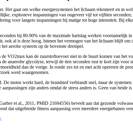
imer. Het gaat om welke energiesystemen het lichaam rekruteert en in wel
llijke, explosieve inspanningen van ongeveer vijf tot vijftien second
lering voor langere inspanningen bij matige tot hoge intensiteit. Bij elk
 seconden bij 80-90% van de maximale hartslag werken voornamelijk in 
it, ook al is deze hoog, binnen het vermogen van het lichaam blijft om 
t het aerobe systeem op de bovenste drempel.
n de VO2max kan de zuurstoftoevoer niet in de buurt komen van het vol
 anaerobe glycolyse, terwijl de tien seconden rust te kort zijn voor s
eidheid dan de vorige. In ronde zes tot en met acht opereren de proe
nderzoek werd waargenomen.
. De motor werkt hard, de brandstof verbrandt snel, maar de systemen bl
De aanpassingen zijn anders omdat de stress anders is. Geen van beide is
ber et al., 2011, PMID 21694556) beveelt aan dat gezonde volwassenen 
end dat uitgebreide fitness aanpassing over meerdere energiebanen vere
y
.