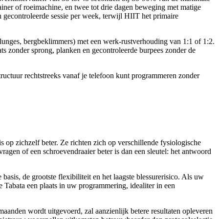
etrainer of roeimachine, en twee tot drie dagen beweging met matige
én gecontroleerde sessie per week, terwijl HIIT het primaire
lunges, bergbeklimmers) met een werk-rustverhouding van 1:1 of 1:2.
ts zonder sprong, planken en gecontroleerde burpees zonder de
 structuur rechtstreeks vanaf je telefoon kunt programmeren zonder
 op zichzelf beter. Ze richten zich op verschillende fysiologische
 vragen of een schroevendraaier beter is dan een sleutel: het antwoord
asis, de grootste flexibiliteit en het laagste blessurerisico. Als uw
ke Tabata een plaats in uw programmering, idealiter in een
maanden wordt uitgevoerd, zal aanzienlijk betere resultaten opleveren