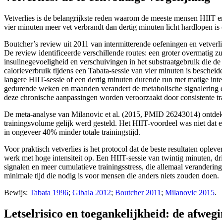
Vetverlies is de belangrijkste reden waarom de meeste mensen HIIT en
vier minuten meer vet verbrandt dan dertig minuten licht hardlopen i
Boutcher’s review uit 2011 van intermitterende oefeningen en vetver
De review identificeerde verschillende routes: een groter overmatig 
insulinegevoeligheid en verschuivingen in het substraatgebruik die de
calorieverbruik tijdens een Tabata-sessie van vier minuten is beschei
langere HIIT-sessie of een dertig minuten durende run met matige inte
gedurende weken en maanden verandert de metabolische signalering di
deze chronische aanpassingen worden veroorzaakt door consistente trai
De meta-analyse van Milanovic et al. (2015, PMID 26243014) ontdekte
trainingsvolume gelijk werd gesteld. Het HIIT-voordeel was niet dat 
in ongeveer 40% minder totale trainingstijd.
Voor praktisch vetverlies is het protocol dat de beste resultaten ople
werk met hoge intensiteit op. Een HIIT-sessie van twintig minuten, dr
signalen en meer cumulatieve trainingsstress, die allemaal veranderi
minimale tijd die nodig is voor mensen die anders niets zouden doen.
Bewijs:
Tabata 1996
;
Gibala 2012
;
Boutcher 2011
;
Milanovic 2015
.
Letselrisico en toegankelijkheid: de afweg