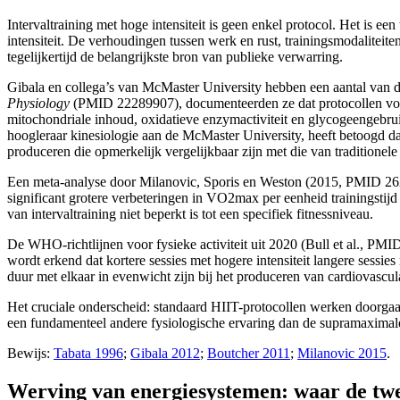
Intervaltraining met hoge intensiteit is geen enkel protocol. Het is e
intensiteit. De verhoudingen tussen werk en rust, trainingsmodaliteiten
tegelijkertijd de belangrijkste bron van publieke verwarring.
Gibala en collega’s van McMaster University hebben een aantal van d
Physiology
(PMID 22289907), documenteerden ze dat protocollen voor s
mitochondriale inhoud, oxidatieve enzymactiviteit en glycogeengebrui
hoogleraar kinesiologie aan de McMaster University, heeft betoogd da
produceren die opmerkelijk vergelijkbaar zijn met die van traditionel
Een meta-analyse door Milanovic, Sporis en Weston (2015, PMID 262
significant grotere verbeteringen in VO2max per eenheid trainingstijd 
van intervaltraining niet beperkt is tot een specifiek fitnessniveau.
De WHO-richtlijnen voor fysieke activiteit uit 2020 (Bull et al., PMID
wordt erkend dat kortere sessies met hogere intensiteit langere sessie
duur met elkaar in evenwicht zijn bij het produceren van cardiovascu
Het cruciale onderscheid: standaard HIIT-protocollen werken doorgaa
een fundamenteel andere fysiologische ervaring dan de supramaximale
Bewijs:
Tabata 1996
;
Gibala 2012
;
Boutcher 2011
;
Milanovic 2015
.
Werving van energiesystemen: waar de twe