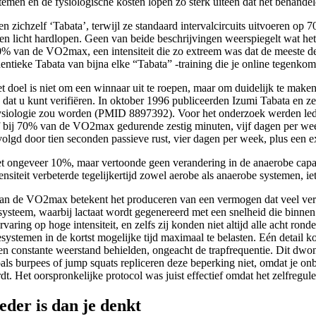
temen en de fysiologische kosten lopen zo sterk uiteen dat het behandele
en zichzelf ‘Tabata’, terwijl ze standaard intervalcircuits uitvoeren o
en licht hardlopen. Geen van beide beschrijvingen weerspiegelt wat het
% van de VO2max, een intensiteit die zo extreem was dat de meeste deel
entieke Tabata van bijna elke “Tabata” -training die je online tegenkom
Het doel is niet om een ​​winnaar uit te roepen, maar om duidelijk te ma
dat u kunt verifiëren. In oktober 1996 publiceerden Izumi Tabata en z
sfysiologie zou worden (PMID 8897392). Voor het onderzoek werden led
ef bij 70% van de VO2max gedurende zestig minuten, vijf dagen per we
gd door tien seconden passieve rust, vier dagen per week, plus een 
t ongeveer 10%, maar vertoonde geen verandering in de anaerobe cap
siteit verbeterde tegelijkertijd zowel aerobe als anaerobe systemen, iets
van de VO2max betekent het produceren van een vermogen dat veel ver
nesysteem, waarbij lactaat wordt gegenereerd met een snelheid die binn
ring op hoge intensiteit, en zelfs zij konden niet altijd alle acht ronde
stemen in de kortst mogelijke tijd maximaal te belasten. Eén detail ko
n constante weerstand behielden, ongeacht de trapfrequentie. Dit dwo
ls burpees of jump squats repliceren deze beperking niet, omdat je on
. Het oorspronkelijke protocol was juist effectief omdat het zelfregule
eder is dan je denkt