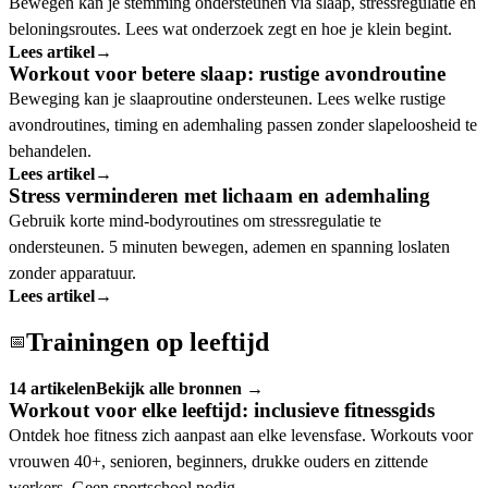
Bewegen kan je stemming ondersteunen via slaap, stressregulatie en
beloningsroutes. Lees wat onderzoek zegt en hoe je klein begint.
Lees artikel
→
Workout voor betere slaap: rustige avondroutine
Beweging kan je slaaproutine ondersteunen. Lees welke rustige
avondroutines, timing en ademhaling passen zonder slapeloosheid te
behandelen.
Lees artikel
→
Stress verminderen met lichaam en ademhaling
Gebruik korte mind-bodyroutines om stressregulatie te
ondersteunen. 5 minuten bewegen, ademen en spanning loslaten
zonder apparatuur.
Lees artikel
→
Trainingen op leeftijd
📅
14 artikelen
Bekijk alle bronnen →
Workout voor elke leeftijd: inclusieve fitnessgids
Ontdek hoe fitness zich aanpast aan elke levensfase. Workouts voor
vrouwen 40+, senioren, beginners, drukke ouders en zittende
werkers. Geen sportschool nodig.