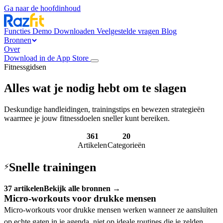
Ga naar de hoofdinhoud
Functies
Demo
Downloaden
Veelgestelde vragen
Blog
Bronnen
Over
Download in de App Store
Fitnessgidsen
Alles wat je nodig hebt om te slagen
Deskundige handleidingen, trainingstips en bewezen strategieën
waarmee je jouw fitnessdoelen sneller kunt bereiken.
361
20
Artikelen
Categorieën
Snelle trainingen
⚡
37 artikelen
Bekijk alle bronnen →
Micro-workouts voor drukke mensen
Micro-workouts voor drukke mensen werken wanneer ze aansluiten
op echte gaten in je agenda, niet op ideale routines die je zelden