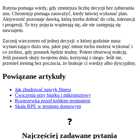
Rutyna pomaga wtedy, gdy zmniejsza liczbę decyzji bez zabierania
snu. Chronotyp pomaga zauważyć, kiedy łatwiej wykonać plan.
Aktywność pozostaje dawką, którą trzeba dobrać do celu, tolerancji
i progresji. Te trzy pojęcia wspierają się, ale nie zastępują się
nawzajem.
Zacznij wieczorem od jednej decyzji: o której godzinie masz
wystarczająco dużo snu, jakie pięć minut ruchu możesz wykonać i
co zrobisz, gdy poranek będzie trudny. Potem obserwuj reakcję.
Jeśli poranek służy twojemu dniu, korzystaj z niego. Jeśli nie,
przenieś trening bez poczucia, że brakuje ci wiedzy albo dyscypliny.
Powiązane artykuły
Jak zbudować nawyk fitness
Ćwiczenia przy biurku i mikroprzerwy
Rozgrzewka przed krótkim treningiem
Skala RPE w treningu domowym
❓
Najczęściej zadawane pytania