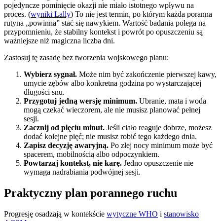
pojedyncze pominięcie okazji nie miało istotnego wpływu na
proces. (
wyniki Lally
) To nie jest termin, po którym każda poranna
rutyna „powinna” stać się nawykiem. Wartość badania polega na
przypomnieniu, że stabilny kontekst i powrót po opuszczeniu są
ważniejsze niż magiczna liczba dni.
Zastosuj tę zasadę bez tworzenia wojskowego planu:
Wybierz sygnał.
Może nim być zakończenie pierwszej kawy,
umycie zębów albo konkretna godzina po wystarczającej
długości snu.
Przygotuj jedną wersję minimum.
Ubranie, mata i woda
mogą czekać wieczorem, ale nie musisz planować pełnej
sesji.
Zacznij od pięciu minut.
Jeśli ciało reaguje dobrze, możesz
dodać kolejne pięć; nie musisz robić tego każdego dnia.
Zapisz decyzję awaryjną.
Po złej nocy minimum może być
spacerem, mobilnością albo odpoczynkiem.
Powtarzaj kontekst, nie karę.
Jedno opuszczenie nie
wymaga nadrabiania podwójnej sesji.
Praktyczny plan porannego ruchu
Progresję osadzają w kontekście
wytyczne WHO
i
stanowisko