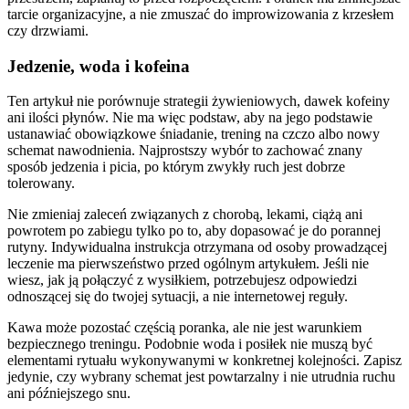
tarcie organizacyjne, a nie zmuszać do improwizowania z krzesłem
czy drzwiami.
Jedzenie, woda i kofeina
Ten artykuł nie porównuje strategii żywieniowych, dawek kofeiny
ani ilości płynów. Nie ma więc podstaw, aby na jego podstawie
ustanawiać obowiązkowe śniadanie, trening na czczo albo nowy
schemat nawodnienia. Najprostszy wybór to zachować znany
sposób jedzenia i picia, po którym zwykły ruch jest dobrze
tolerowany.
Nie zmieniaj zaleceń związanych z chorobą, lekami, ciążą ani
powrotem po zabiegu tylko po to, aby dopasować je do porannej
rutyny. Indywidualna instrukcja otrzymana od osoby prowadzącej
leczenie ma pierwszeństwo przed ogólnym artykułem. Jeśli nie
wiesz, jak ją połączyć z wysiłkiem, potrzebujesz odpowiedzi
odnoszącej się do twojej sytuacji, a nie internetowej reguły.
Kawa może pozostać częścią poranka, ale nie jest warunkiem
bezpiecznego treningu. Podobnie woda i posiłek nie muszą być
elementami rytuału wykonywanymi w konkretnej kolejności. Zapisz
jedynie, czy wybrany schemat jest powtarzalny i nie utrudnia ruchu
ani późniejszego snu.