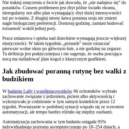
Nie traktuj zmęczenia o świcie jak dowodu, że „nie nadajesz się” do
poranków. Czasem problemem jest zbyt późne światło ekranu,
nieregularny sen albo plan wymagający zbyt dużej intensywności
tuż po wstaniu. Z drugiej strony łatwa poranna sesja nie zmieni
nagle biologicznej preferencji. Dostosuj godzinę, zamiast budować
tożsamość wokół jednej pory.
Praca zmianowa i opieka nad dzieckiem wymagają jeszcze większej
elastyczności. W takim tygodniu „poranek” może oznaczać
pierwsze wolne okno po głównym śnie, a nie godzinę na zegarze.
Ta definicja jest praktyczniejsza i nie sugeruje, że osoba pracująca
nocą ma naśladować plan kogoś z klasycznym grafikiem.
Jak zbudować poranną rutynę bez walki z
budzikiem
W
badaniu Lally i współpracowników
96 ochotników wybrało
zachowanie związane z jedzeniem, piciem albo aktywnością i
wykonywało je codziennie w tym samym kontekście przez 12
tygodni. Powtarzanie w podobnej sytuacji wiązało się ze wzrostem
automatyzacji, ale tempo bardzo różniło się między osobami.
Automatyzacja zachowania w tym badaniu osiągała 95%
indywidualnego poziomu asymptotycznego po 18–254 dniach, a