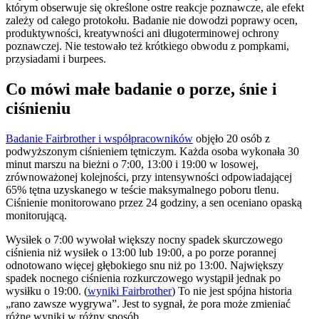
którym obserwuje się określone ostre reakcje poznawcze, ale efekt
zależy od całego protokołu. Badanie nie dowodzi poprawy ocen,
produktywności, kreatywności ani długoterminowej ochrony
poznawczej. Nie testowało też krótkiego obwodu z pompkami,
przysiadami i burpees.
Co mówi małe badanie o porze, śnie i
ciśnieniu
Badanie Fairbrother i współpracowników
objęło 20 osób z
podwyższonym ciśnieniem tętniczym. Każda osoba wykonała 30
minut marszu na bieżni o 7:00, 13:00 i 19:00 w losowej,
zrównoważonej kolejności, przy intensywności odpowiadającej
65% tętna uzyskanego w teście maksymalnego poboru tlenu.
Ciśnienie monitorowano przez 24 godziny, a sen oceniano opaską
monitorującą.
Wysiłek o 7:00 wywołał większy nocny spadek skurczowego
ciśnienia niż wysiłek o 13:00 lub 19:00, a po porze porannej
odnotowano więcej głębokiego snu niż po 13:00. Największy
spadek nocnego ciśnienia rozkurczowego wystąpił jednak po
wysiłku o 19:00. (
wyniki Fairbrother
) To nie jest spójna historia
„rano zawsze wygrywa”. Jest to sygnał, że pora może zmieniać
różne wyniki w różny sposób.