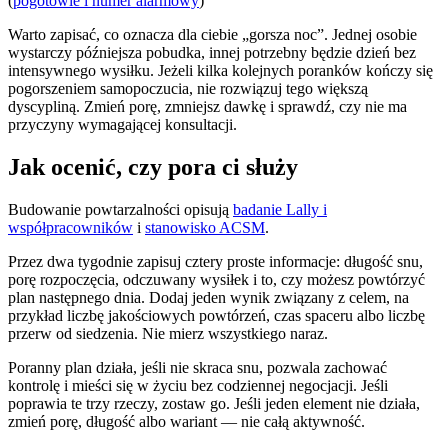
(
pogotowie i numer alarmowy
)
Warto zapisać, co oznacza dla ciebie „gorsza noc”. Jednej osobie
wystarczy późniejsza pobudka, innej potrzebny będzie dzień bez
intensywnego wysiłku. Jeżeli kilka kolejnych poranków kończy się
pogorszeniem samopoczucia, nie rozwiązuj tego większą
dyscypliną. Zmień porę, zmniejsz dawkę i sprawdź, czy nie ma
przyczyny wymagającej konsultacji.
Jak ocenić, czy pora ci służy
Budowanie powtarzalności opisują
badanie Lally i
współpracowników
i
stanowisko ACSM
.
Przez dwa tygodnie zapisuj cztery proste informacje: długość snu,
porę rozpoczęcia, odczuwany wysiłek i to, czy możesz powtórzyć
plan następnego dnia. Dodaj jeden wynik związany z celem, na
przykład liczbę jakościowych powtórzeń, czas spaceru albo liczbę
przerw od siedzenia. Nie mierz wszystkiego naraz.
Poranny plan działa, jeśli nie skraca snu, pozwala zachować
kontrolę i mieści się w życiu bez codziennej negocjacji. Jeśli
poprawia te trzy rzeczy, zostaw go. Jeśli jeden element nie działa,
zmień porę, długość albo wariant — nie całą aktywność.