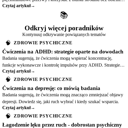
Czytaj artykuł
→
cudownej produktywności.
📚
Odkryj więcej poradników
Kontynuuj odkrywanie powiązanych tematów
🧠
ZDROWIE PSYCHICZNE
Ćwiczenia na ADHD: strategie oparte na dowodach
Badania sugerują, że ćwiczenia mogą wspierać koncentrację,
funkcje wykonawcze i kontrolę impulsów przy ADHD. Strategie
Czytaj artykuł
→
dla dorosłych i dzieci.
🧠
ZDROWIE PSYCHICZNE
Ćwiczenia na depresję: co mówią badania
Badania sugerują, że ćwiczenia mogą znacząco zmniejszać objawy
depresji. Dowiedz się, jaki ruch wybrać i kiedy szukać wsparcia.
Czytaj artykuł
→
🧠
ZDROWIE PSYCHICZNE
Łagodzenie lęku przez ruch - dobrostan psychiczny