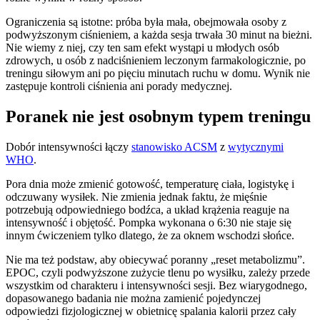
Ograniczenia są istotne: próba była mała, obejmowała osoby z
podwyższonym ciśnieniem, a każda sesja trwała 30 minut na bieżni.
Nie wiemy z niej, czy ten sam efekt wystąpi u młodych osób
zdrowych, u osób z nadciśnieniem leczonym farmakologicznie, po
treningu siłowym ani po pięciu minutach ruchu w domu. Wynik nie
zastępuje kontroli ciśnienia ani porady medycznej.
Poranek nie jest osobnym typem treningu
Dobór intensywności łączy
stanowisko ACSM
z
wytycznymi
WHO
.
Pora dnia może zmienić gotowość, temperaturę ciała, logistykę i
odczuwany wysiłek. Nie zmienia jednak faktu, że mięśnie
potrzebują odpowiedniego bodźca, a układ krążenia reaguje na
intensywność i objętość. Pompka wykonana o 6:30 nie staje się
innym ćwiczeniem tylko dlatego, że za oknem wschodzi słońce.
Nie ma też podstaw, aby obiecywać poranny „reset metabolizmu”.
EPOC, czyli podwyższone zużycie tlenu po wysiłku, zależy przede
wszystkim od charakteru i intensywności sesji. Bez wiarygodnego,
dopasowanego badania nie można zamienić pojedynczej
odpowiedzi fizjologicznej w obietnicę spalania kalorii przez cały