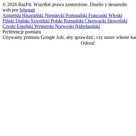
© 2026 RazFit. Wszelkie prawa zastrzeżone.
Diseño y desarrollo
web por
Ighenatt
Angielski
Hiszpański
Niemiecki
Portugalski
Francuski
Włoski
Fiński
Duński
Szwedzki
Polski
Rumuński
Chorwacki
Słoweński
Czeski
Estoński
Węgierski
Norweski
Niderlandzki
Preferencje pomiaru
Używamy pomiaru Google Ads, aby sprawdzić, czy nasze własne kam
Odrzuć