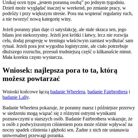
Unikaj ocen typu „jestem poranną osobą” po jednym tygodniu.
Dzień może wyglądać inaczej w weekend, po zmianie pracy, w
podróży i przy większym stresie. Pora ma wspierać regularny ruch,
a nie tworzyć nową kategorię winy.
Jeżeli poranny plan daje ci satysfakcję, ale stale skraca sen, jego
bilans jest niekorzystny. Jeżeli jest krótki i łatwy, lecz nie rozwija
celu, dodaj progresję w treningu właściwym zamiast wydłużać sam
rytuał. Jeżeli pora jest wygodna logistycznie, ale ciało potrzebuje
dłuższego rozruchu, przesuń trudniejszą część o kilkanaście minut.
Mała korekta często wystarcza.
Wniosek: najlepsza pora to ta, którą
możesz powtarzać
Wnioski końcowe łączą
badanie Wheelera
,
badanie Fairbrothera
i
badanie Lally
.
Badanie Wheelera pokazuje, że poranny marsz i późniejsze przerwy
w siedzeniu mogą wiązać się z różnymi ostrymi wynikami
poznawczymi u starszych osób. Badanie Fairbrothera wskazuje, że
u osób z podwyższonym ciśnieniem pora może różnie wpływać na
nocny spadek ciśnienia i głęboki sen. Żadne z nich nie ustanawia
uniwersalnej przewagi poranka.