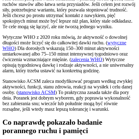
ruchów stawów albo łatwa seria przysiadów. Jeśli celem jest rozwój
siły, potrzebujesz wariantu, który pozwala stopniować trudność.
Jeśli chcesz po prostu utrzymać kontakt z nawykiem, pięć
spokojnych minut może być lepsze niż plan, który stale odkładasz.
Te cele mogą się łączyć, ale nie tworzą jednego wyniku.
Wytyczne WHO z 2020 roku mówią, że aktywność o dowolnej
długości może liczyć się do całkowitej dawki ruchu. (
wytyczne
WHO
) Dla dorosłych wskazują 150–300 minut aktywności
umiarkowanej albo 75–150 minut intensywnej tygodniowo oraz
ćwiczenia wzmacniające mięśnie. (
zalecenia WHO
) Wytyczne
opisują tygodniową dawkę i rodzaje aktywności, a nie uniwersalny
alarm, który trzeba ustawić na konkretną godzinę.
Stanowisko ACSM zaleca modyfikować program według zwykłej
aktywności, funkcji, stanu zdrowia, reakcji na wysiłek i celu danej
osoby. (
stanowisko ACSM
) To praktyczna zasada także dla pory
dnia. Poranek jest dobrym wyborem, gdy poprawia wykonalność
bez zabierania snu; wieczór lub południe mogą być równie
rozsądne, jeśli wtedy masz lepszą tolerancję i warunki.
Co naprawdę pokazało badanie
porannego ruchu i pamięci