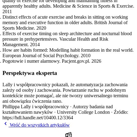
quality of exercise for developing and maintaining fitness in
apparently healthy adults. Medicine & Science in Sports & Exercise.
2011
Distinct effects of acute exercise and breaks in sitting on working
memory and executive function in older adults. British Journal of
Sports Medicine. 2020
Effects of exercise timing on sleep architecture and nocturnal blood
pressure in prehypertensives. Vascular Health and Risk
Management. 2014
How are habits formed: Modelling habit formation in the real world.
European Journal of Social Psychology. 2010
Pogotowie i numer alarmowy. Pacjent.gov.pl. 2026
Perspektywa eksperta
Lally i współpracownicy pokazali, że automatyzacja zachowania
zależy od osoby i zachowania. Powtarzanie ruchu w podobnym
kontekście może pomagać, ale nie tworzy uniwersalnego terminu
ani obowiązku ćwiczenia rano.
Phillippa Lally i współpracownicy · Autorzy badania nad
kształtowaniem nawyków · University College London · Źródło:
https://hdl.handle.net/10400.12/3364
Wróć do wszystkich artykułów
📰