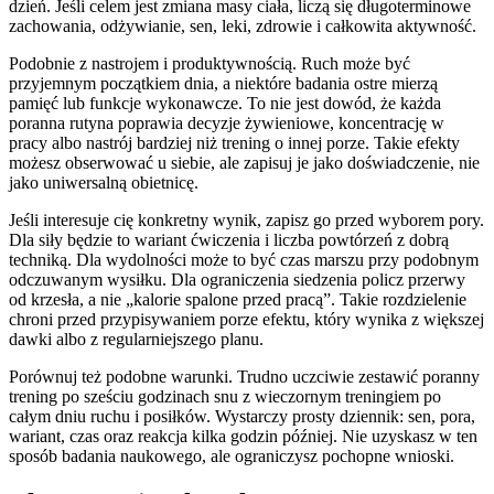
dzień. Jeśli celem jest zmiana masy ciała, liczą się długoterminowe
zachowania, odżywianie, sen, leki, zdrowie i całkowita aktywność.
Podobnie z nastrojem i produktywnością. Ruch może być
przyjemnym początkiem dnia, a niektóre badania ostre mierzą
pamięć lub funkcje wykonawcze. To nie jest dowód, że każda
poranna rutyna poprawia decyzje żywieniowe, koncentrację w
pracy albo nastrój bardziej niż trening o innej porze. Takie efekty
możesz obserwować u siebie, ale zapisuj je jako doświadczenie, nie
jako uniwersalną obietnicę.
Jeśli interesuje cię konkretny wynik, zapisz go przed wyborem pory.
Dla siły będzie to wariant ćwiczenia i liczba powtórzeń z dobrą
techniką. Dla wydolności może to być czas marszu przy podobnym
odczuwanym wysiłku. Dla ograniczenia siedzenia policz przerwy
od krzesła, a nie „kalorie spalone przed pracą”. Takie rozdzielenie
chroni przed przypisywaniem porze efektu, który wynika z większej
dawki albo z regularniejszego planu.
Porównuj też podobne warunki. Trudno uczciwie zestawić poranny
trening po sześciu godzinach snu z wieczornym treningiem po
całym dniu ruchu i posiłków. Wystarczy prosty dziennik: sen, pora,
wariant, czas oraz reakcja kilka godzin później. Nie uzyskasz w ten
sposób badania naukowego, ale ograniczysz pochopne wnioski.