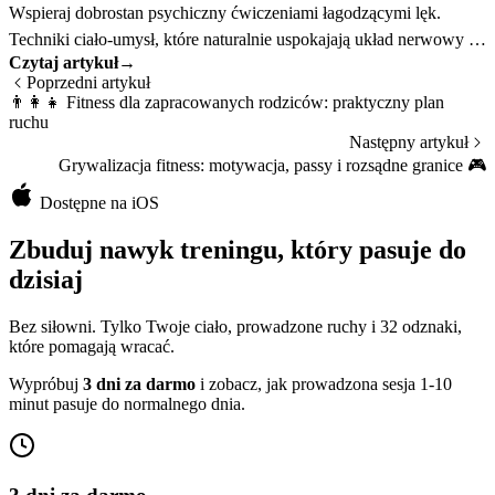
Wspieraj dobrostan psychiczny ćwiczeniami łagodzącymi lęk.
Techniki ciało-umysł, które naturalnie uspokajają układ nerwowy w
Czytaj artykuł
→
5 minut.
Poprzedni artykuł
👨‍👩‍👧
Fitness dla zapracowanych rodziców: praktyczny plan
ruchu
Następny artykuł
Grywalizacja fitness: motywacja, passy i rozsądne granice
🎮
Dostępne na iOS
Zbuduj nawyk treningu, który pasuje do
dzisiaj
Bez siłowni. Tylko Twoje ciało, prowadzone ruchy i 32 odznaki,
które pomagają wracać.
Wypróbuj
3 dni za darmo
i zobacz, jak prowadzona sesja 1-10
minut pasuje do normalnego dnia.