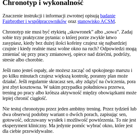
Chronotyp i wykonalność
Znaczenie instrukcji i informacji zwrotnej opisują
badanie
Fairbrother i współpracowników
oraz
stanowisko ACSM
.
Chronotyp nie musi być etykietą „skowronek” albo „sowa”. Zadaj
sobie trzy praktyczne pytania: o której porze zwykle łatwo
zasypiasz, kiedy bez dużej ilości kofeiny czujesz się najbardziej
czujnie i kiedy realnie masz wolne okno na ruch? Odpowiedzi mogą
zmieniać się przy pracy zmianowej, opiece nad dziećmi, podróży,
stresie albo chorobie.
Jeśli rano jesteś ospały, ale możesz zacząć od spokojnego marszu i
po kilku minutach czujesz większą kontrolę, poranny plan może
działać. Jeśli regularnie skracasz sen, aby zdążyć na ćwiczenia, pora
jest zbyt kosztowna. W takim przypadku południowa przerwa,
trening po pracy albo krótsza aktywność między obowiązkami może
lepiej chronić ciągłość.
Nie testuj chronotypu przez jeden ambitny trening. Przez tydzień lub
dwa obserwuj podobny wariant o dwóch porach, zapisując sen,
gotowość, odczuwany wysiłek i możliwość powtórzenia. To nie jest
eksperyment kliniczny. Ma jedynie pomóc wybrać okno, które jest
dla ciebie przewidywalne.