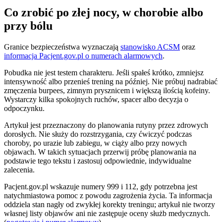
Co zrobić po złej nocy, w chorobie albo
przy bólu
Granice bezpieczeństwa wyznaczają
stanowisko ACSM
oraz
informacja Pacjent.gov.pl o numerach alarmowych
.
Pobudka nie jest testem charakteru. Jeśli spałeś krótko, zmniejsz
intensywność albo przenieś trening na później. Nie próbuj nadrabiać
zmęczenia burpees, zimnym prysznicem i większą ilością kofeiny.
Wystarczy kilka spokojnych ruchów, spacer albo decyzja o
odpoczynku.
Artykuł jest przeznaczony do planowania rutyny przez zdrowych
dorosłych. Nie służy do rozstrzygania, czy ćwiczyć podczas
choroby, po urazie lub zabiegu, w ciąży albo przy nowych
objawach. W takich sytuacjach przerwij próbę planowania na
podstawie tego tekstu i zastosuj odpowiednie, indywidualne
zalecenia.
Pacjent.gov.pl wskazuje numery 999 i 112, gdy potrzebna jest
natychmiastowa pomoc z powodu zagrożenia życia. Ta informacja
oddziela stan nagły od zwykłej korekty treningu; artykuł nie tworzy
własnej listy objawów ani nie zastępuje oceny służb medycznych.