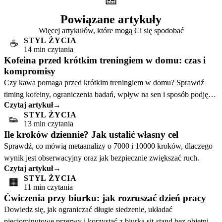
Powiązane artykuły
Więcej artykułów, które mogą Ci się spodobać
STYL ŻYCIA
☕
14 min czytania
Kofeina przed krótkim treningiem w domu: czas i
kompromisy
Czy kawa pomaga przed krótkim treningiem w domu? Sprawdź
timing kofeiny, ograniczenia badań, wpływ na sen i sposób podjęcia
Czytaj artykuł
→
bezpiecznej decyzji.
STYL ŻYCIA
👟
13 min czytania
Ile kroków dziennie? Jak ustalić własny cel
Sprawdź, co mówią metaanalizy o 7000 i 10000 kroków, dlaczego
wynik jest obserwacyjny oraz jak bezpiecznie zwiększać ruch.
Czytaj artykuł
→
STYL ŻYCIA
🏢
11 min czytania
Ćwiczenia przy biurku: jak rozruszać dzień pracy
Dowiedz się, jak ograniczać długie siedzenie, układać
pięciominutowe przerwy i korzystać z biurka sit-stand bez obietnic o