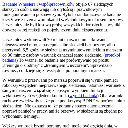
Badanie Wheelera i współpracowników
objęło 67 siedzących,
starszych osób z nadwagą lub otyłością i prawidłowym
funkcjonowaniem poznawczym. Było to randomizowane badanie
krzyżowe z trzema warunkami i sześciodniowym okresem przerwy.
Uczestnicy nie byli losową próbą wszystkich dorosłych, a wyniki
dotyczą ostrej reakcji po pojedynczym dniu eksperymentu.
Uczestnicy wykonywali 30 minut marszu o umiarkowanej
intensywności rano, a następnie albo siedzieli bez przerw, albo
przerywali 6,5 godziny siedzenia trzyminutowym lekkim marszem
co 30 minut; osobny warunek oznaczał samo siedzenie. (
protokół
badania
) To ważne, bo badanie nie porównywało po prostu
„treningu o siódmej” z „treningiem wieczorem”. Sprawdzało
również, co dzieje się z resztą dnia po porannym marszu.
W warunku z przerwami po marszu poprawił się wynik pamięci
roboczej względem nieprzerwanego siedzenia, natomiast warunek z
samym marszem wiązał się z lepszym wynikiem funkcji
wykonawczych względem kontroli. (
wyniki badania
) Oba warunki
ruchowe zwiększały także pole pod krzywą BDNF w porównaniu z
siedzeniem. Nie oznacza to, że poranny spacer automatycznie
poprawi pamięć w pracy, ani że przerwy w siedzeniu są zbędne po
wykonaniu treningu.
Węższy wniosek brzmi: poranny ruch może być częścią dnia, w