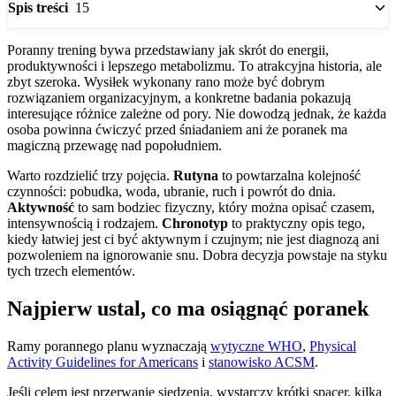
15
Spis treści
Poranny trening bywa przedstawiany jak skrót do energii,
produktywności i lepszego metabolizmu. To atrakcyjna historia, ale
zbyt szeroka. Wysiłek wykonany rano może być dobrym
rozwiązaniem organizacyjnym, a konkretne badania pokazują
interesujące różnice zależne od pory. Nie dowodzą jednak, że każda
osoba powinna ćwiczyć przed śniadaniem ani że poranek ma
magiczną przewagę nad popołudniem.
Warto rozdzielić trzy pojęcia.
Rutyna
to powtarzalna kolejność
czynności: pobudka, woda, ubranie, ruch i powrót do dnia.
Aktywność
to sam bodziec fizyczny, który można opisać czasem,
intensywnością i rodzajem.
Chronotyp
to praktyczny opis tego,
kiedy łatwiej jest ci być aktywnym i czujnym; nie jest diagnozą ani
pozwoleniem na ignorowanie snu. Dobra decyzja powstaje na styku
tych trzech elementów.
Najpierw ustal, co ma osiągnąć poranek
Ramy porannego planu wyznaczają
wytyczne WHO
,
Physical
Activity Guidelines for Americans
i
stanowisko ACSM
.
Jeśli celem jest przerwanie siedzenia, wystarczy krótki spacer, kilka