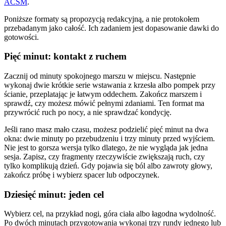
ACSM
.
Poniższe formaty są propozycją redakcyjną, a nie protokołem
przebadanym jako całość. Ich zadaniem jest dopasowanie dawki do
gotowości.
Pięć minut: kontakt z ruchem
Zacznij od minuty spokojnego marszu w miejscu. Następnie
wykonaj dwie krótkie serie wstawania z krzesła albo pompek przy
ścianie, przeplatając je łatwym oddechem. Zakończ marszem i
sprawdź, czy możesz mówić pełnymi zdaniami. Ten format ma
przywrócić ruch po nocy, a nie sprawdzać kondycję.
Jeśli rano masz mało czasu, możesz podzielić pięć minut na dwa
okna: dwie minuty po przebudzeniu i trzy minuty przed wyjściem.
Nie jest to gorsza wersja tylko dlatego, że nie wygląda jak jedna
sesja. Zapisz, czy fragmenty rzeczywiście zwiększają ruch, czy
tylko komplikują dzień. Gdy pojawia się ból albo zawroty głowy,
zakończ próbę i wybierz spacer lub odpoczynek.
Dziesięć minut: jeden cel
Wybierz cel, na przykład nogi, góra ciała albo łagodna wydolność.
Po dwóch minutach przygotowania wykonaj trzy rundy jednego lub