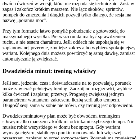
dwóch ćwiczeń w wersji, która nie rozpada się technicznie. Zostaw
zapas i zakończ krótkim marszem. Nie łącz skoków, sprintów,
pompek do zmęczenia i długich pozycji tylko dlatego, że sesja ma
nazwę „poranna moc”.
Przy tym formacie łatwo pomylić pobudzenie z gotowością do
maksymalnego wysiłku. Pierwsza runda ma być sprawdzeniem
ruchu, a nie testem charakteru. Jeśli oddech nie uspokaja się w
zaplanowanej przerwie, zmniejsz zakres albo wybierz spokojniejszy
wariant. Kolejnego dnia możesz powtórzyć tę samą dawkę, zamiast
automatycznie ją zwiększać.
Dwadzieścia minut: trening właściwy
Jeśli sen, jedzenie, czas i doświadczenie na to pozwalają, poranek
może zawierać pełniejszy trening. Zacznij od rozgrzewki, wybierz
kilka ćwiczeń i zaplanuj przerwy. Progresję zwiększaj jednym
parametrem: wariantem, zakresem, liczbą serii albo tempem.
Długość sesji sama w sobie nie mówi, czy trening jest odpowiedni.
Dwudziestominutowy plan może być obwodem, treningiem
siłowym albo marszem z krótkimi odcinkami szybszego tempa. Nie
musisz robić wszystkiego w domu bez sprzętu. Gdy wariant
wymaga ciężaru, stabilnego punktu mocowania lub większej
przestrzeni, zaplanuj to przed rozpoczęciem. Poranek ma zmniejszać