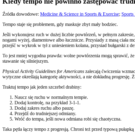
Kiedy tempo nie powinno zastępować trud
Źródła dowodowe:
Medicine & Science in Sports & Exercise
;
Sports
Tempo staje się problemem, gdy maskuje zbyt mały bodziec.
Jeśli wykonujesz ruch w dużej liczbie powtórzeń, w pełnym zakresie
nogami wyżej, diamentowe albo łucznicze. Przysiady z masą ciała mo
przejść w wykrok w tył z uniesieniem kolana, przysiad bułgarski z d
To jest mniej wygodna prawda: wolne powtórzenia mogą sprawić, że tr
stawanie się silniejszym.
Physical Activity Guidelines for Americans
zalecają ćwiczenia wzmacn
wytyczne określają kategorię aktywności, a nie dokładną progresję. 
Traktuj tempo jak jeden szczebel drabiny:
Naucz się ruchu w normalnym tempie.
Dodaj kontrolę, na przykład 3-1-1.
Dodaj zakres ruchu albo pauzę.
Przejdź do trudniejszej odmiany.
Wróć do tempa, jeśli nowa odmiana robi się chaotyczna.
Taka pętla łączy tempo z progresją. Chroni też przed typową pułapk