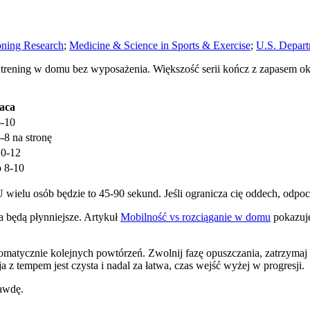
oning Research
;
Medicine & Science in Sports & Exercise
;
U.S. Depart
 trening w domu bez wyposażenia. Większość serii kończ z zapasem oko
aca
6-10
6-8 na stronę
10-12
o 8-10
wielu osób będzie to 45-90 sekund. Jeśli ogranicza cię oddech, odpoczn
a będą płynniejsze. Artykuł
Mobilność vs rozciąganie w domu
pokazuje
atycznie kolejnych powtórzeń. Zwolnij fazę opuszczania, zatrzymaj się
a z tempem jest czysta i nadal za łatwa, czas wejść wyżej w progresji.
rawdę.