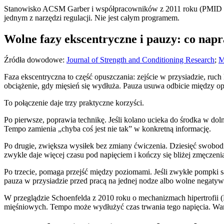
Stanowisko ACSM Garber i współpracowników z 2011 roku (PMID 216
jednym z narzędzi regulacji. Nie jest całym programem.
Wolne fazy ekscentryczne i pauzy: co nap
Źródła dowodowe:
Journal of Strength and Conditioning Research
;
M
Faza ekscentryczna to część opuszczania: zejście w przysiadzie, ruc
obciążenie, gdy mięsień się wydłuża. Pauza usuwa odbicie między 
To połączenie daje trzy praktyczne korzyści.
Po pierwsze, poprawia technikę. Jeśli kolano ucieka do środka w do
Tempo zamienia „chyba coś jest nie tak” w konkretną informację.
Po drugie, zwiększa wysiłek bez zmiany ćwiczenia. Dziesięć swobod
zwykle daje więcej czasu pod napięciem i kończy się bliżej zmęczeni
Po trzecie, pomaga przejść między poziomami. Jeśli zwykłe pompki s
pauza w przysiadzie przed pracą na jednej nodze albo wolne negaty
W przeglądzie Schoenfelda z 2010 roku o mechanizmach hipertrofii
mięśniowych. Tempo może wydłużyć czas trwania tego napięcia. Warun