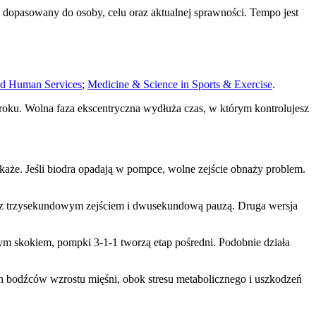
opasowany do osoby, celu oraz aktualnej sprawności. Tempo jest
nd Human Services
;
Medicine & Science in Sports & Exercise
.
kroku. Wolna faza ekscentryczna wydłuża czas, w którym kontrolujesz
każe. Jeśli biodra opadają w pompce, wolne zejście obnaży problem.
ów z trzysekundowym zejściem i dwusekundową pauzą. Druga wersja
żym skokiem, pompki 3-1-1 tworzą etap pośredni. Podobnie działa
h bodźców wzrostu mięśni, obok stresu metabolicznego i uszkodzeń