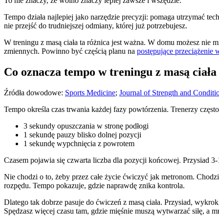
To nie znaczy, że wolno znaczy lepiej zawsze i wszędzie.
Tempo działa najlepiej jako narzędzie precyzji: pomaga utrzymać tech
nie przejść do trudniejszej odmiany, której już potrzebujesz.
W treningu z masą ciała ta różnica jest ważna. W domu możesz nie mi
zmiennych. Powinno być częścią planu na
postępujące przeciążenie
Co oznacza tempo w treningu z masą ciała
Źródła dowodowe:
Sports Medicine
;
Journal of Strength and Conditi
Tempo określa czas trwania każdej fazy powtórzenia. Trenerzy często 
3 sekundy opuszczania w stronę podłogi
1 sekundę pauzy blisko dolnej pozycji
1 sekundę wypchnięcia z powrotem
Czasem pojawia się czwarta liczba dla pozycji końcowej. Przysiad 3-
Nie chodzi o to, żeby przez całe życie ćwiczyć jak metronom. Chodzi 
rozpędu. Tempo pokazuje, gdzie naprawdę znika kontrola.
Dlatego tak dobrze pasuje do ćwiczeń z masą ciała. Przysiad, wykrok,
Spędzasz więcej czasu tam, gdzie mięśnie muszą wytwarzać siłę, a mn