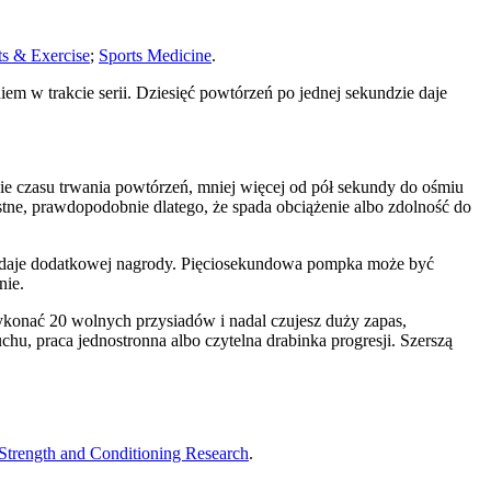
ts & Exercise
;
Sports Medicine
.
em w trakcie serii. Dziesięć powtórzeń po jednej sekundzie daje
ie czasu trwania powtórzeń, mniej więcej od pół sekundy do ośmiu
ne, prawdopodobnie dlatego, że spada obciążenie albo zdolność do
ie daje dodatkowej nagrody. Pięciosekundowa pompka może być
nie.
wykonać 20 wolnych przysiadów i nadal czujesz duży zapas,
u, praca jednostronna albo czytelna drabinka progresji. Szerszą
 Strength and Conditioning Research
.