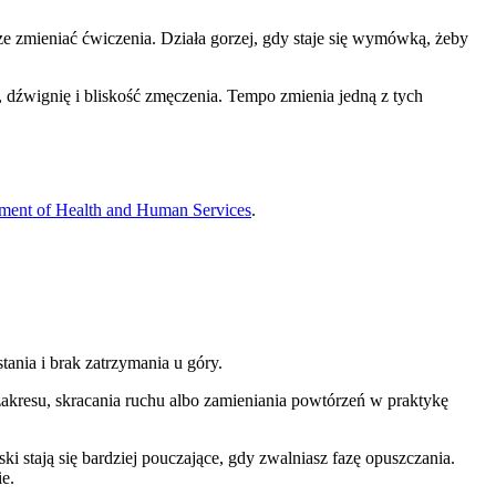
cze zmieniać ćwiczenia. Działa gorzej, gdy staje się wymówką, żeby
, dźwignię i bliskość zmęczenia. Tempo zmienia jedną z tych
ment of Health and Human Services
.
tania i brak zatrzymania u góry.
 zakresu, skracania ruchu albo zamieniania powtórzeń w praktykę
i stają się bardziej pouczające, gdy zwalniasz fazę opuszczania.
ie.