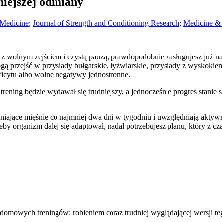
niejszej odmiany
 Medicine
;
Journal of Strength and Conditioning Research
;
Medicine & 
, z wolnym zejściem i czystą pauzą, prawdopodobnie zasługujesz już 
gą przejść w przysiady bułgarskie, łyżwiarskie, przysiady z wyskoki
eficytu albo wolne negatywy jednostronne.
ening będzie wydawał się trudniejszy, a jednocześnie progres stanie 
iające mięśnie co najmniej dwa dni w tygodniu i uwzględniają aktywnoś
Żeby organizm dalej się adaptował, nadal potrzebujesz planu, który z
ą domowych treningów: robieniem coraz trudniej wyglądającej wersji t