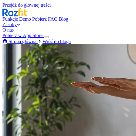
Przejdź do głównej treści
Funkcje
Demo
Pobierz
FAQ
Blog
Zasoby
O nas
Pobierz w App Store
Strona główna
Wróć do bloga