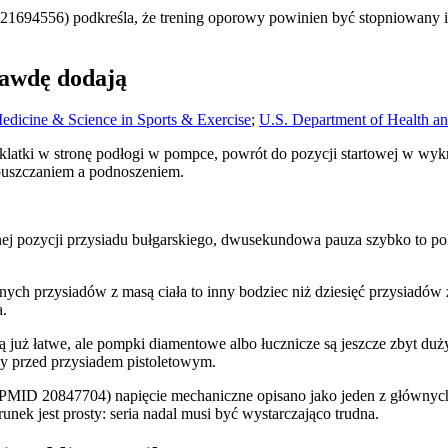
94556) podkreśla, że trening oporowy powinien być stopniowany i d
rawdę dodają
edicine & Science in Sports & Exercise
;
U.S. Department of Health a
h klatki w stronę podłogi w pompce, powrót do pozycji startowej w wy
opuszczaniem a podnoszeniem.
lnej pozycji przysiadu bułgarskiego, dwusekundowa pauza szybko to po
nych przysiadów z masą ciała to inny bodziec niż dziesięć przysiad
a.
ą już łatwe, ale pompki diamentowe albo łucznicze są jeszcze zbyt du
wy przed przysiadem pistoletowym.
 (PMID 20847704) napięcie mechaniczne opisano jako jeden z głównyc
ek jest prosty: seria nadal musi być wystarczająco trudna.