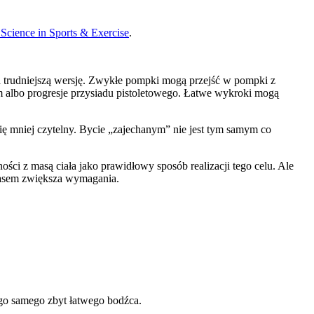
Science in Sports & Exercise
.
na trudniejszą wersję. Zwykłe pompki mogą przejść w pompki z
em albo progresje przysiadu pistoletowego. Łatwe wykroki mogą
się mniej czytelny. Bycie „zajechanym” nie jest tym samym co
ci z masą ciała jako prawidłowy sposób realizacji tego celu. Ale
 czasem zwiększa wymagania.
ego samego zbyt łatwego bodźca.