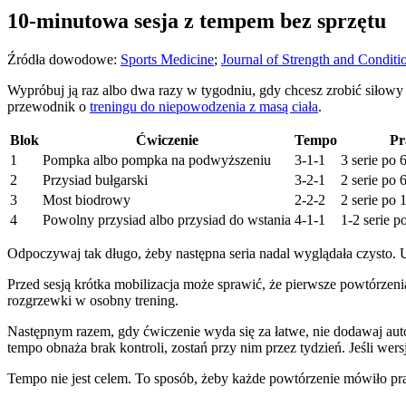
10-minutowa sesja z tempem bez sprzętu
Źródła dowodowe:
Sports Medicine
;
Journal of Strength and Conditi
Wypróbuj ją raz albo dwa razy w tygodniu, gdy chcesz zrobić siłowy
przewodnik o
treningu do niepowodzenia z masą ciała
.
Blok
Ćwiczenie
Tempo
Pr
1
Pompka albo pompka na podwyższeniu
3-1-1
3 serie po 
2
Przysiad bułgarski
3-2-1
2 serie po 
3
Most biodrowy
2-2-2
2 serie po 
4
Powolny przysiad albo przysiad do wstania
4-1-1
1-2 serie p
Odpoczywaj tak długo, żeby następna seria nadal wyglądała czysto. U 
Przed sesją krótka mobilizacja może sprawić, że pierwsze powtórzeni
rozgrzewki w osobny trening.
Następnym razem, gdy ćwiczenie wyda się za łatwe, nie dodawaj autom
tempo obnaża brak kontroli, zostań przy nim przez tydzień. Jeśli wersj
Tempo nie jest celem. To sposób, żeby każde powtórzenie mówiło p