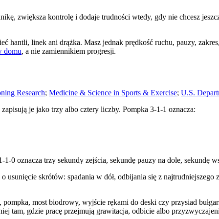
nikę, zwiększa kontrolę i dodaje trudności wtedy, gdy nie chcesz jesz
eć hantli, linek ani drążka. Masz jednak prędkość ruchu, pauzy, zakres
 w domu
, a nie zamiennikiem progresji.
oning Research
;
Medicine & Science in Sports & Exercise
;
U.S. Depart
zapisują je jako trzy albo cztery liczby. Pompka 3-1-1 oznacza:
1-1-0 oznacza trzy sekundy zejścia, sekundę pauzy na dole, sekundę ws
o usunięcie skrótów: spadania w dół, odbijania się z najtrudniejszego
 pompka, most biodrowy, wyjście rękami do deski czy przysiad bułgarsk
iej tam, gdzie pracę przejmują grawitacja, odbicie albo przyzwyczajen