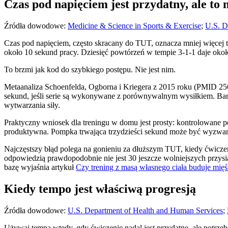
Czas pod napięciem jest przydatny, ale to 
Źródła dowodowe:
Medicine & Science in Sports & Exercise
;
U.S. D
Czas pod napięciem, często skracany do TUT, oznacza mniej więcej ty
około 10 sekund pracy. Dziesięć powtórzeń w tempie 3-1-1 daje okoł
To brzmi jak kod do szybkiego postępu. Nie jest nim.
Metaanaliza Schoenfelda, Ogborna i Kriegera z 2015 roku (PMID 256
sekund, jeśli serie są wykonywane z porównywalnym wysiłkiem. Bar
wytwarzania siły.
Praktyczny wniosek dla treningu w domu jest prosty: kontrolowane 
produktywna. Pompka trwająca trzydzieści sekund może być wyzwanie
Najczęstszy błąd polega na gonieniu za dłuższym TUT, kiedy ćwiczeni
odpowiedzią prawdopodobnie nie jest 30 jeszcze wolniejszych przysi
bazę wyjaśnia artykuł
Czy trening z masą własnego ciała buduje mięś
Kiedy tempo jest właściwą progresją
Źródła dowodowe:
U.S. Department of Health and Human Services
;
Używaj tempa wtedy, gdy ćwiczenie nadal jest przydatne, ale potrzebu