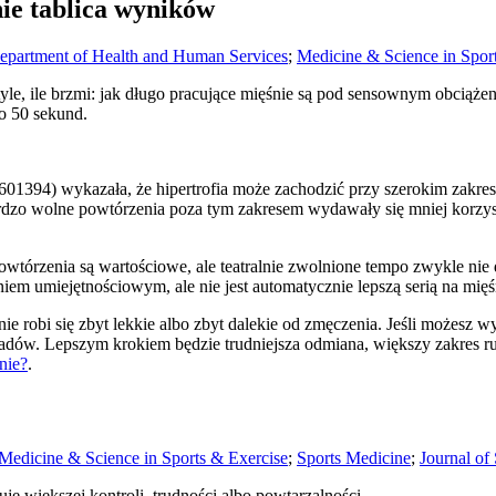
nie tablica wyników
epartment of Health and Human Services
;
Medicine & Science in Spor
le, ile brzmi: jak długo pracujące mięśnie są pod sensownym obciążeni
o 50 sekund.
01394) wykazała, że hipertrofia może zachodzić przy szerokim zakres
dzo wolne powtórzenia poza tym zakresem wydawały się mniej korzyst
powtórzenia są wartościowe, ale teatralnie zwolnione tempo zwykle n
m umiejętnościowym, ale nie jest automatycznie lepszą serią na mięś
e robi się zbyt lekkie albo zbyt dalekie od zmęczenia. Jeśli możesz 
adów. Lepszym krokiem będzie trudniejsza odmiana, większy zakres ruch
nie?
.
Medicine & Science in Sports & Exercise
;
Sports Medicine
;
Journal of
je większej kontroli, trudności albo powtarzalności.