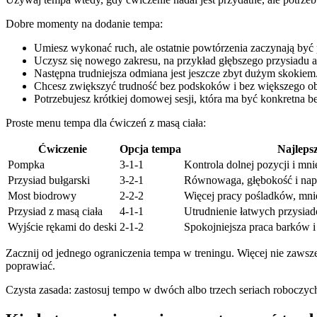
Dobre momenty na dodanie tempa:
Umiesz wykonać ruch, ale ostatnie powtórzenia zaczynają być 
Uczysz się nowego zakresu, na przykład głębszego przysiadu a
Następna trudniejsza odmiana jest jeszcze zbyt dużym skokiem
Chcesz zwiększyć trudność bez podskoków i bez większego ob
Potrzebujesz krótkiej domowej sesji, która ma być konkretna be
Proste menu tempa dla ćwiczeń z masą ciała:
Ćwiczenie
Opcja tempa
Najleps
Pompka
3-1-1
Kontrola dolnej pozycji i mni
Przysiad bułgarski
3-2-1
Równowaga, głębokość i napi
Most biodrowy
2-2-2
Więcej pracy pośladków, mni
Przysiad z masą ciała
4-1-1
Utrudnienie łatwych przysia
Wyjście rękami do deski
2-1-2
Spokojniejsza praca barków i
Zacznij od jednego ograniczenia tempa w treningu. Więcej nie zawsze 
poprawiać.
Czysta zasada: zastosuj tempo w dwóch albo trzech seriach roboczy