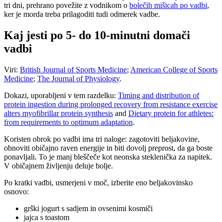
tri dni, prehrano povežite z vodnikom o
bolečih mišicah po vadbi
,
ker je morda treba prilagoditi tudi odmerek vadbe.
Kaj jesti po 5- do 10-minutni domači
vadbi
Viri:
British Journal of Sports Medicine
;
American College of Sports
Medicine
;
The Journal of Physiology
.
Dokazi, uporabljeni v tem razdelku:
Timing and distribution of
protein ingestion during prolonged recovery from resistance exercise
alters myofibrillar protein synthesis
and
Dietary protein for athletes:
from requirements to optimum adaptation
.
Koristen obrok po vadbi ima tri naloge: zagotoviti beljakovine,
obnoviti običajno raven energije in biti dovolj preprost, da ga boste
ponavljali. To je manj bleščeče kot neonska steklenička za napitek.
V običajnem življenju deluje bolje.
Po kratki vadbi, usmerjeni v moč, izberite eno beljakovinsko
osnovo:
grški jogurt s sadjem in ovsenimi kosmiči
jajca s toastom