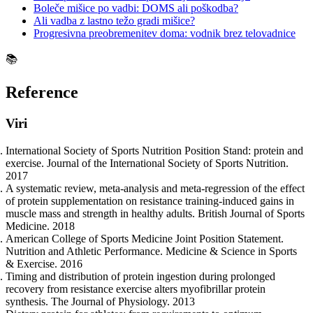
Boleče mišice po vadbi: DOMS ali poškodba?
Ali vadba z lastno težo gradi mišice?
Progresivna preobremenitev doma: vodnik brez telovadnice
📚
Reference
Viri
International Society of Sports Nutrition Position Stand: protein and
exercise. Journal of the International Society of Sports Nutrition.
2017
A systematic review, meta-analysis and meta-regression of the effect
of protein supplementation on resistance training-induced gains in
muscle mass and strength in healthy adults. British Journal of Sports
Medicine. 2018
American College of Sports Medicine Joint Position Statement.
Nutrition and Athletic Performance. Medicine & Science in Sports
& Exercise. 2016
Timing and distribution of protein ingestion during prolonged
recovery from resistance exercise alters myofibrillar protein
synthesis. The Journal of Physiology. 2013