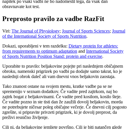
napitek po vsaki vadbi ne bo nadomestil tega, da vsak dan
obravnavate kot test.
Preprosto pravilo za vadbe RazFit
Viri:
The Journal of Physiology
;
Journal of Sports Sciences
;
Journal
of the International Society of Sports Nutrition
.
Dokazi, uporabljeni v tem razdelku:
Dietary protein for athletes:
from requirements to optimum adaptation
and
International Society
of Sports Nutrition Position Stand: protein and exercise
.
Uporabite to pravilo: beljakovine pojejte pri naslednjem običajnem
obroku, namenski prigrizek po vadbi pa dodajte samo takrat, ko je
naslednji obrok daleč ali vam dnevni vnos beljakovin zaostaja.
Tako znanost ostane na svojem mestu, kratke vadbe pa se ne
spremenijo v seznam dodatkov. Če vadite pred zajtrkom, naj bo
zajtrk bogat z beljakovinami. Če vadite pred kosilom, kosilo šteje.
Če vadite pozno in ste tisti dan že zaužili dovolj beljakovin, morda
ne potrebujete ničesar poleg običajne večerje. Če dnevni cilj pogosto
zgrešite, si pripravite privzeti prigrizek, ki je dovolj preprost, da
preživi resnično življenje.
Cilj ni, da beljakovine jemljete površno. Cilj je biti natančen glede