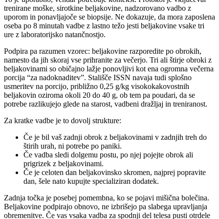
trenirane moške, sirotkine beljakovine, nadzorovano vadbo z
uporom in ponavljajoče se biopsije. Ne dokazuje, da mora zaposlena
oseba po 8 minutah vadbe z lastno težo jesti beljakovine vsake tri
ure z laboratorijsko natančnostjo.
Podpira pa razumen vzorec: beljakovine razporedite po obrokih,
namesto da jih skoraj vse prihranite za večerjo. Tri ali štirje obroki z
beljakovinami so običajno lažje ponovljivi kot ena ogromna večerna
porcija “za nadoknaditev”. Stališče ISSN navaja tudi splošno
usmeritev na porcijo, približno 0,25 g/kg visokokakovostnih
beljakovin oziroma okoli 20 do 40 g, ob tem pa poudari, da se
potrebe razlikujejo glede na starost, vadbeni dražljaj in treniranost.
Za kratke vadbe je to dovolj strukture:
Če je bil vaš zadnji obrok z beljakovinami v zadnjih treh do
štirih urah, ni potrebe po paniki.
Če vadba sledi dolgemu postu, po njej pojejte obrok ali
prigrizek z beljakovinami.
Če je celoten dan beljakovinsko skromen, najprej popravite
dan, šele nato kupujte specializiran dodatek.
Zadnja točka je posebej pomembna, ko se pojavi mišična bolečina.
Beljakovine podpirajo obnovo, ne izbrišejo pa slabega upravljanja
obremenitve. Če vas vsaka vadba za spodnji del telesa pusti otrdele