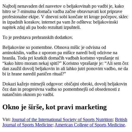
Najbolj nenavaden del nasvetov o beljakovinah po vadbi je, kako
hitro se 7-minutna domača vadba začne obravnavati kot priprave
profesionalne ekipe. V dnevni sobi končate tri kroge počepov, sklec
in izpadnih korakov, internet pa vam že odšteva: beljakovinski
napitek zdaj ali pa bodo rezultati izpuhteli.
To je predstava prehranskih dodatkov.
Beljakovine so pomembne. Obnova mišic je odvisna od
aminokislin, vadba z uporom pa mišice naredi bolj odzivne na
hranila. Toda pri kratkih domačih vadbah koristno vprašanje ni
“kako hitro moram nekaj spiti?” Koristno vprašanje je: “Ali sem čez
dan zaužil dovolj beljakovin in ali lahko jutri ponovim vadbo, ne da
bi iz hrane naredil paničen ritual?”
Dokazi kažejo mirnejši odgovor: običajni obroki, dovolj beljakovin
čez dan in progresivna vadba so pomembnejši od obsedenosti z
natančnim oknom po vadbi.
Okno je širše, kot pravi marketing
Viri:
Journal of the International Society of Sports Nutrition
;
British
Journal of Sports Medicine
;
American College of Sports Medicine
.