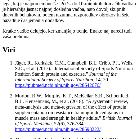
tega, kaj je najpomembnejše. Pri 5- do 10-minutnih domačih vadbah
je hierarhija jasna: najprej dosledna vadba, nato dovolj skupnih
dnevnih beljakovin, potem razumna razporeditev obrokov in šele
nazadnje čas jemanja dodatkov.
Kratke vadbe delujejo, ker zmanjšajo trenje. Enako naj naredi tudi
vaša prehrana.
Viri
Jäger, R., Kerksick, C.M., Campbell, B.I., Cribb, P.J., Wells,
S.D., et al. (2017). “International Society of Sports Nutrition
Position Stand: protein and exercise.”
Journal of the
International Society of Sports Nutrition
, 14, 20.
https://pubmed.ncbi.nlm.nih.gov/28642676/
Morton, R.W., Murphy, K.T., McKellar, S.R., Schoenfeld,
B.J., Henselmans, M., et al. (2018). “A systematic review,
meta-analysis and meta-regression of the effect of protein
supplementation on resistance training-induced gains in
muscle mass and strength in healthy adults.”
British Journal
of Sports Medicine
, 52(6), 376-384.
https://pubmed.ncbi.nlm.nih.gov/28698222/