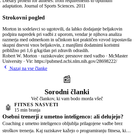
Dietary protein for athletes: from requirements to optimum
adaptation. Journal of Sports Sciences. 2011
Strokovni pogled
Morton in sodelavci so ugotovili, da lahko dodajanje beljakovin
podpira napredek pri vadbi z uporom, vendar je njihova analiza
razmerja med odmerkom in učinkom kot praktičen vzvod izpostavila
skupni dnevni vnos beljakovin, z manjšimi dodatnimi koristmi
približno pri 1,6 g/kg/dan pri zdravih odraslih.
Robert W. Morton · raziskovalec presnove med vadbo · McMaster
University · Vir: https://pubmed.ncbi.nlm.nih.gov/28698222/
Nazaj na vse članke
📰
Sorodni članki
Več člankov, ki vam bodo morda všeč
FITNES NASVETI
🤖
15 min branja
Osebni trenerji z umetno inteligenco: ali delujejo?
Coaching z umetno inteligenco obljublja prilagojene vadbe brez
stroškov trenerja. Kaj raziskave kažejo o programiranju fitnesa, ki