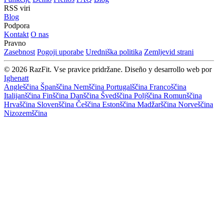
RSS viri
Blog
Podpora
Kontakt
O nas
Pravno
Zasebnost
Pogoji uporabe
Uredniška politika
Zemljevid strani
© 2026 RazFit. Vse pravice pridržane.
Diseño y desarrollo web por
Ighenatt
Angleščina
Španščina
Nemščina
Portugalščina
Francoščina
Italijanščina
Finščina
Danščina
Švedščina
Poljščina
Romunščina
Hrvaščina
Slovenščina
Češčina
Estonščina
Madžarščina
Norveščina
Nizozemščina