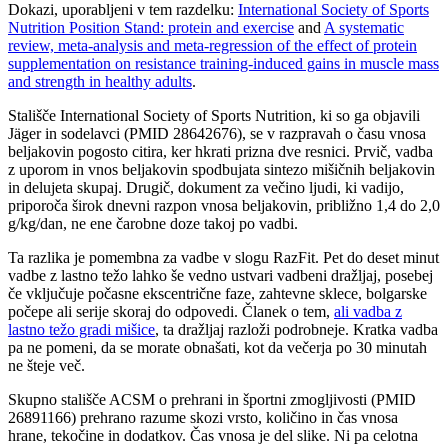
Dokazi, uporabljeni v tem razdelku:
International Society of Sports
Nutrition Position Stand: protein and exercise
and
A systematic
review, meta-analysis and meta-regression of the effect of protein
supplementation on resistance training-induced gains in muscle mass
and strength in healthy adults
.
Stališče International Society of Sports Nutrition, ki so ga objavili
Jäger in sodelavci (PMID 28642676), se v razpravah o času vnosa
beljakovin pogosto citira, ker hkrati prizna dve resnici. Prvič, vadba
z uporom in vnos beljakovin spodbujata sintezo mišičnih beljakovin
in delujeta skupaj. Drugič, dokument za večino ljudi, ki vadijo,
priporoča širok dnevni razpon vnosa beljakovin, približno 1,4 do 2,0
g/kg/dan, ne ene čarobne doze takoj po vadbi.
Ta razlika je pomembna za vadbe v slogu RazFit. Pet do deset minut
vadbe z lastno težo lahko še vedno ustvari vadbeni dražljaj, posebej
če vključuje počasne ekscentrične faze, zahtevne sklece, bolgarske
počepe ali serije skoraj do odpovedi. Članek o tem,
ali vadba z
lastno težo gradi mišice
, ta dražljaj razloži podrobneje. Kratka vadba
pa ne pomeni, da se morate obnašati, kot da večerja po 30 minutah
ne šteje več.
Skupno stališče ACSM o prehrani in športni zmogljivosti (PMID
26891166) prehrano razume skozi vrsto, količino in čas vnosa
hrane, tekočine in dodatkov. Čas vnosa je del slike. Ni pa celotna