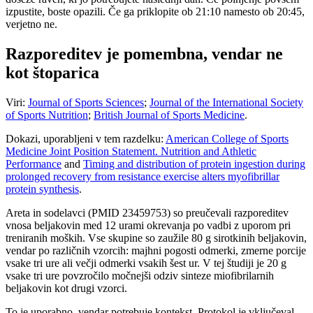
izpustite, boste opazili. Če ga priklopite ob 21:10 namesto ob 20:45,
verjetno ne.
Razporeditev je pomembna, vendar ne
kot štoparica
Viri:
Journal of Sports Sciences
;
Journal of the International Society
of Sports Nutrition
;
British Journal of Sports Medicine
.
Dokazi, uporabljeni v tem razdelku:
American College of Sports
Medicine Joint Position Statement. Nutrition and Athletic
Performance
and
Timing and distribution of protein ingestion during
prolonged recovery from resistance exercise alters myofibrillar
protein synthesis
.
Areta in sodelavci (PMID 23459753) so preučevali razporeditev
vnosa beljakovin med 12 urami okrevanja po vadbi z uporom pri
treniranih moških. Vse skupine so zaužile 80 g sirotkinih beljakovin,
vendar po različnih vzorcih: majhni pogosti odmerki, zmerne porcije
vsake tri ure ali večji odmerki vsakih šest ur. V tej študiji je 20 g
vsake tri ure povzročilo močnejši odziv sinteze miofibrilarnih
beljakovin kot drugi vzorci.
To je uporabno, vendar potrebuje kontekst. Protokol je vključeval