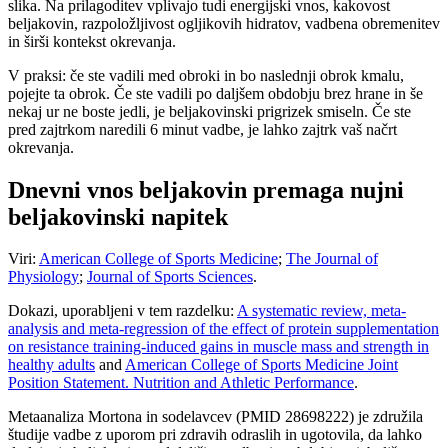
slika. Na prilagoditev vplivajo tudi energijski vnos, kakovost
beljakovin, razpoložljivost ogljikovih hidratov, vadbena obremenitev
in širši kontekst okrevanja.
V praksi: če ste vadili med obroki in bo naslednji obrok kmalu,
pojejte ta obrok. Če ste vadili po daljšem obdobju brez hrane in še
nekaj ur ne boste jedli, je beljakovinski prigrizek smiseln. Če ste
pred zajtrkom naredili 6 minut vadbe, je lahko zajtrk vaš načrt
okrevanja.
Dnevni vnos beljakovin premaga nujni
beljakovinski napitek
Viri:
American College of Sports Medicine
;
The Journal of
Physiology
;
Journal of Sports Sciences
.
Dokazi, uporabljeni v tem razdelku:
A systematic review, meta-
analysis and meta-regression of the effect of protein supplementation
on resistance training-induced gains in muscle mass and strength in
healthy adults
and
American College of Sports Medicine Joint
Position Statement. Nutrition and Athletic Performance
.
Metaanaliza Mortona in sodelavcev (PMID 28698222) je združila
študije vadbe z uporom pri zdravih odraslih in ugotovila, da lahko