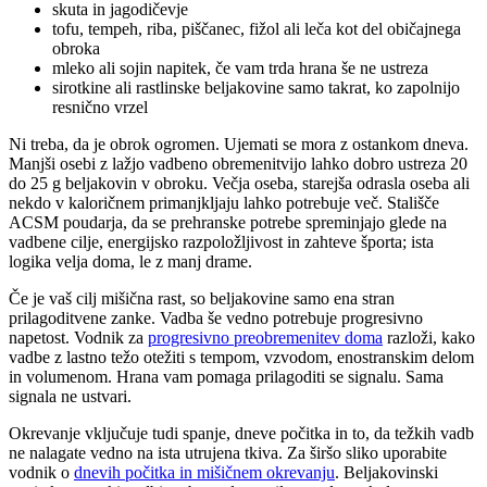
skuta in jagodičevje
tofu, tempeh, riba, piščanec, fižol ali leča kot del običajnega
obroka
mleko ali sojin napitek, če vam trda hrana še ne ustreza
sirotkine ali rastlinske beljakovine samo takrat, ko zapolnijo
resnično vrzel
Ni treba, da je obrok ogromen. Ujemati se mora z ostankom dneva.
Manjši osebi z lažjo vadbeno obremenitvijo lahko dobro ustreza 20
do 25 g beljakovin v obroku. Večja oseba, starejša odrasla oseba ali
nekdo v kaloričnem primanjkljaju lahko potrebuje več. Stališče
ACSM poudarja, da se prehranske potrebe spreminjajo glede na
vadbene cilje, energijsko razpoložljivost in zahteve športa; ista
logika velja doma, le z manj drame.
Če je vaš cilj mišična rast, so beljakovine samo ena stran
prilagoditvene zanke. Vadba še vedno potrebuje progresivno
napetost. Vodnik za
progresivno preobremenitev doma
razloži, kako
vadbe z lastno težo otežiti s tempom, vzvodom, enostranskim delom
in volumenom. Hrana vam pomaga prilagoditi se signalu. Sama
signala ne ustvari.
Okrevanje vključuje tudi spanje, dneve počitka in to, da težkih vadb
ne nalagate vedno na ista utrujena tkiva. Za širšo sliko uporabite
vodnik o
dnevih počitka in mišičnem okrevanju
. Beljakovinski