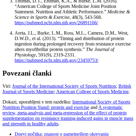
Thomas, D.T., Erdman, K.A., & Burke, L.M. (2016).
“American College of Sports Medicine Joint Position
Statement. Nutrition and Athletic Performance.”
Medicine &
Science in Sports & Exercise
, 48(3), 543-568.
https://pubmed.ncbi.nlm.nih.gov/26891166/
Areta, J.L., Burke, L.M., Ross, M.L., Camera, D.M., West,
D.W.D., et al. (2013). “Timing and distribution of protein
ingestion during prolonged recovery from resistance exercise
alters myofibrillar protein synthesis.”
The Journal of
Physiology
, 591(9), 2319-2331.
https://pubmed.ncbi.nlm.nih.gov/23459753/
Povezani članki
Viri:
Journal of the International Society of Sports Nutrition
;
British
Journal of Sports Medicine
;
American College of Sports Medicine
.
Dokazi, uporabljeni v tem razdelku:
International Society of Sports
Nutrition Position Stand: protein and exercise
and
A systematic
review, meta-analysis and meta-regression of the effect of protein
supplementation on resistance training-induced gains in muscle mass
and strength in healthy adults
.
Dnevi počitka: znanost o pametnejšem okrevanju