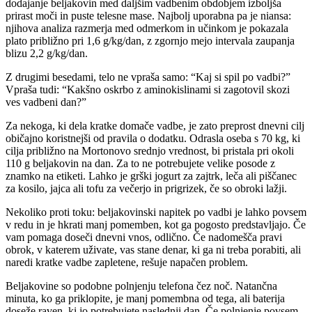
dodajanje beljakovin med daljšim vadbenim obdobjem izboljša
prirast moči in puste telesne mase. Najbolj uporabna pa je niansa:
njihova analiza razmerja med odmerkom in učinkom je pokazala
plato približno pri 1,6 g/kg/dan, z zgornjo mejo intervala zaupanja
blizu 2,2 g/kg/dan.
Z drugimi besedami, telo ne vpraša samo: “Kaj si spil po vadbi?”
Vpraša tudi: “Kakšno oskrbo z aminokislinami si zagotovil skozi
ves vadbeni dan?”
Za nekoga, ki dela kratke domače vadbe, je zato preprost dnevni cilj
običajno koristnejši od pravila o dodatku. Odrasla oseba s 70 kg, ki
cilja približno na Mortonovo srednjo vrednost, bi pristala pri okoli
110 g beljakovin na dan. Za to ne potrebujete velike posode z
znamko na etiketi. Lahko je grški jogurt za zajtrk, leča ali piščanec
za kosilo, jajca ali tofu za večerjo in prigrizek, če so obroki lažji.
Nekoliko proti toku: beljakovinski napitek po vadbi je lahko povsem
v redu in je hkrati manj pomemben, kot ga pogosto predstavljajo. Če
vam pomaga doseči dnevni vnos, odlično. Če nadomešča pravi
obrok, v katerem uživate, vas stane denar, ki ga ni treba porabiti, ali
naredi kratke vadbe zapletene, rešuje napačen problem.
Beljakovine so podobne polnjenju telefona čez noč. Natančna
minuta, ko ga priklopite, je manj pomembna od tega, ali baterija
doseže raven, ki jo potrebujete naslednji dan. Če polnjenje povsem