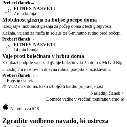
Preberi članek
→
temelji na aplikacijah.
FITNES NASVETI
🦶
7 min branja
Mobilnost gležnja za boljše počepe doma
Izboljšajte mobilnost gležnja za počep doma s testi gibljivosti
gležnja, vajami za meča in soleus ter 6-minutno rutino pred počepi.
Preberi članek
→
FITNES NASVETI
🦴
14 min branja
Vaje proti bolečinam v hrbtu doma
Z dokazi podprte vaje za lajšanje bolečin v križu doma. McGill Big
3, zadnjični mostovi in ​​dnevna rutina, podprta z raziskavami.
Preberi članek
→
Prejšnji članek
🫁
VO2 max doma: kako izboljšati kardio pripravljenost
Naslednji članek
Domače vadbe v vročini: trenirajte varno
☀️
Na voljo za iOS
Zgradite vadbeno navado, ki ustreza