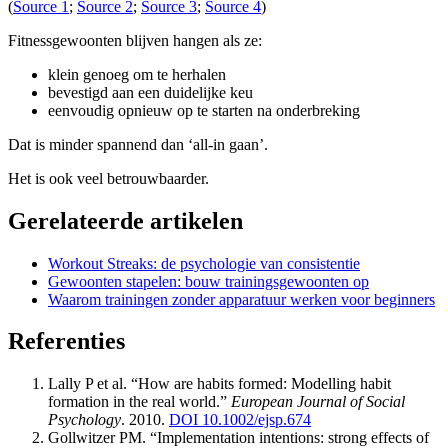
(
Source 1
;
Source 2
;
Source 3
;
Source 4
)
Fitnessgewoonten blijven hangen als ze:
klein genoeg om te herhalen
bevestigd aan een duidelijke keu
eenvoudig opnieuw op te starten na onderbreking
Dat is minder spannend dan ‘all-in gaan’.
Het is ook veel betrouwbaarder.
Gerelateerde artikelen
Workout Streaks: de psychologie van consistentie
Gewoonten stapelen: bouw trainingsgewoonten op
Waarom trainingen zonder apparatuur werken voor beginners
Referenties
Lally P et al. “How are habits formed: Modelling habit
formation in the real world.”
European Journal of Social
Psychology
. 2010.
DOI 10.1002/ejsp.674
Gollwitzer PM. “Implementation intentions: strong effects of