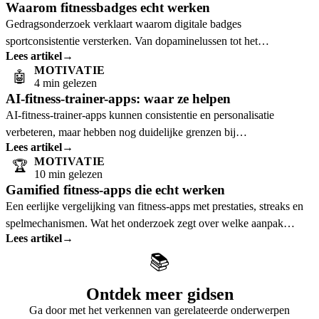
Waarom fitnessbadges echt werken
Gedragsonderzoek verklaart waarom digitale badges
sportconsistentie versterken. Van dopaminelussen tot het
Lees artikel
→
doelgradiënt-effect.
MOTIVATIE
🤖
4 min gelezen
AI-fitness-trainer-apps: waar ze helpen
AI-fitness-trainer-apps kunnen consistentie en personalisatie
verbeteren, maar hebben nog duidelijke grenzen bij
Lees artikel
→
techniekcorrectie en complexe coaching.
MOTIVATIE
🏆
10 min gelezen
Gamified fitness-apps die echt werken
Een eerlijke vergelijking van fitness-apps met prestaties, streaks en
spelmechanismen. Wat het onderzoek zegt over welke aanpak
Lees artikel
→
daadwerkelijk werkt.
📚
Ontdek meer gidsen
Ga door met het verkennen van gerelateerde onderwerpen