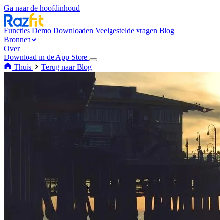
Ga naar de hoofdinhoud
Functies
Demo
Downloaden
Veelgestelde vragen
Blog
Bronnen
Over
Download in de App Store
Thuis
Terug naar Blog