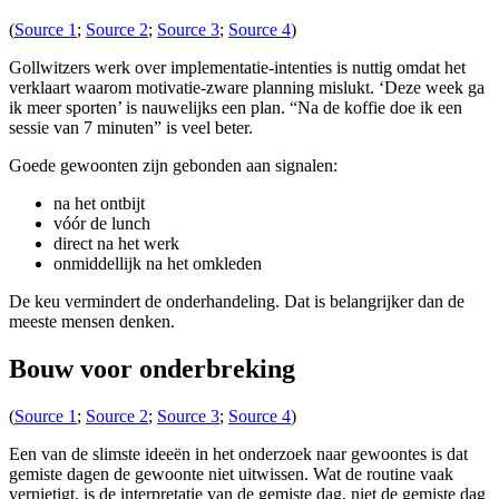
(
Source 1
;
Source 2
;
Source 3
;
Source 4
)
Gollwitzers werk over implementatie-intenties is nuttig omdat het
verklaart waarom motivatie-zware planning mislukt. ‘Deze week ga
ik meer sporten’ is nauwelijks een plan. “Na de koffie doe ik een
sessie van 7 minuten” is veel beter.
Goede gewoonten zijn gebonden aan signalen:
na het ontbijt
vóór de lunch
direct na het werk
onmiddellijk na het omkleden
De keu vermindert de onderhandeling. Dat is belangrijker dan de
meeste mensen denken.
Bouw voor onderbreking
(
Source 1
;
Source 2
;
Source 3
;
Source 4
)
Een van de slimste ideeën in het onderzoek naar gewoontes is dat
gemiste dagen de gewoonte niet uitwissen. Wat de routine vaak
vernietigt, is de interpretatie van de gemiste dag, niet de gemiste dag