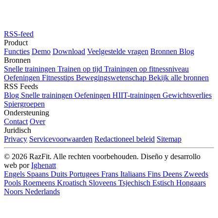
RSS-feed
Product
Functies
Demo
Download
Veelgestelde vragen
Bronnen
Blog
Bronnen
Snelle trainingen
Trainen op tijd
Trainingen op fitnessniveau
Oefeningen
Fitnesstips
Bewegingswetenschap
Bekijk alle bronnen
RSS Feeds
Blog
Snelle trainingen
Oefeningen
HIIT-trainingen
Gewichtsverlies
Spiergroepen
Ondersteuning
Contact
Over
Juridisch
Privacy
Servicevoorwaarden
Redactioneel beleid
Sitemap
© 2026 RazFit. Alle rechten voorbehouden.
Diseño y desarrollo
web por
Ighenatt
Engels
Spaans
Duits
Portugees
Frans
Italiaans
Fins
Deens
Zweeds
Pools
Roemeens
Kroatisch
Sloveens
Tsjechisch
Estisch
Hongaars
Noors
Nederlands