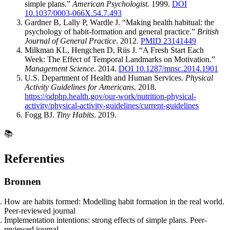
simple plans.”
American Psychologist
. 1999.
DOI
10.1037/0003-066X.54.7.493
Gardner B, Lally P, Wardle J. “Making health habitual: the
psychology of habit-formation and general practice.”
British
Journal of General Practice
. 2012.
PMID 23141449
Milkman KL, Hengchen D, Riis J. “A Fresh Start Each
Week: The Effect of Temporal Landmarks on Motivation.”
Management Science
. 2014.
DOI 10.1287/mnsc.2014.1901
U.S. Department of Health and Human Services.
Physical
Activity Guidelines for Americans
. 2018.
https://odphp.health.gov/our-work/nutrition-physical-
activity/physical-activity-guidelines/current-guidelines
Fogg BJ.
Tiny Habits
. 2019.
📚
Referenties
Bronnen
How are habits formed: Modelling habit formation in the real world.
Peer-reviewed journal
Implementation intentions: strong effects of simple plans. Peer-
reviewed journal