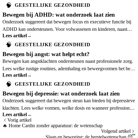
🧠
GEESTELIJKE GEZONDHEID
Bewegen bij ADHD: wat onderzoek laat zien
Onderzoek suggereert dat bewegen focus en executieve functie bij
ADHD kan ondersteunen. Voor volwassenen en kinderen, naast
Lees artikel
→
professionele zorg.
🧠
GEESTELIJKE GEZONDHEID
Bewegen bij angst: wat helpt echt?
Bewegen kan angstklachten ondersteunen naast professionele zorg.
Lees welke rustige routines, ademhaling en beweegvormen het best
Lees artikel
→
passen.
🧠
GEESTELIJKE GEZONDHEID
Bewegen bij depressie: wat onderzoek laat zien
Onderzoek suggereert dat bewegen steun kan bieden bij depressieve
klachten. Lees welke vormen, welke dosis en wanneer professionele
Lees artikel
→
hulp nodig is.
Vorig artikel
🔥
Home Cardio zonder apparatuur: de wetenschap
Volgend artikel
Slaap en beweging: de herstelwetenschap
😴