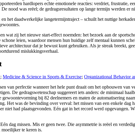
teerden hardlopers echte emotionele reacties: verdriet, frustratie, ee
. De nood was reëel; de gedragsresultaten op lange termijn werden er ni
 en het daadwerkelijke langetermijntraject – schuilt het nuttige herkade
 gewoontes.
 wat zij het nieuwe start-effect noemden: het bezoek aan de sportsc
che schone leien, waardoor mensen hun huidige zelf mentaal kunnen sche
ve architectuur dat je bewust kunt gebruiken. Als je streak breekt, gee
voortdurend mislukkingsverhaal.
t
h
;
Medicine & Science in Sports & Exercise
;
Organizational Behavior 
isen van perfectie wanneer het hele punt draait om het opbouwen van v
igen. De gedragswetenschap suggereert iets anders: de minimaal haalbare
gewoontevorming bij 82 deelnemers en maten de automatisering naarma
ing. Het was de bevinding over verval: het missen van een enkele dag 
er niet had plaatsgevonden. Eén gat in het record werd opgevangen. W
. Eén dag missen. Mis er geen twee. Die asymmetrie is reëel en verdedig
moeilijker te keren is.