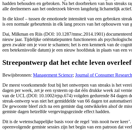
hadden behouden en gebroken. Na het doorbreken van hun streaks rappor
alle deelnemers aan het onderzoek bleven langdurig lichamelijk actief
In die kloof – tussen de emotionele intensiteit van een gebroken streak
is een normale gebeurtenis in elk lang proces van het opbouwen van
Dai, Milkman en Riis (DOI: 10.1287/mnsc.2014.1901) documenteerden
nieuw jaar. Tijdelijke oriëntatiepunten functioneren als psychologis
geen zwakte om je voor te schamen; het is een kenmerk van de cognitie
een betekenisvolle datum) je een nieuw hoofdstuk in plaats van een 
Streepontwerp dat het echte leven overleef
Bewijsbronnen:
Management Science
;
Journal of Consumer Researc
De meest voorkomende fout bij het ontwerpen van streaks is het vere
dagen per week, zet je een systeem op dat één drukke week zal verniet
van de UCL (DOI: 10.1002/ejsp.674) volgden gedurende 84 dagen de 
streak-ontwerp was niet het gemiddelde van 66 dagen tot automatiser
De gewoonte bleef zich na een gemiste dag ontwikkelen alsof de miss
gemiste dagen hetzelfde vergevingsgezinde effect hadden.
Dit is de wetenschappelijke basis voor de regel ‘mis nooit twee keer’
opeenvolgende gemiste sessies zijn het begin van een patroon dat veel 