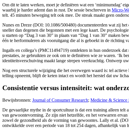
Om dit te laten werken, moet je definiëren wat een ‘minimumdag’ eigen
waarbij je harder ademt dan in rust. De sessie beschreven in
Micro-Wor
telt. 45 minuten beweging telt ook mee. De streak maakt geen ondersc
Nunes en Dreze (DOI: 10.1086/500480) documenteerden wat zij het e
sneller dan degenen die begonnen met een lege kaart. De psychologie 
u starten op “Dag 3 van 30” in plaats van “Dag 1 van 30” maken bewus
één te herformuleren als vooruitgang die al is geboekt in de richting va
Ingalls en collega’s (PMC11494719) ontdekten in hun onderzoek dat mi
prestaties, ze gebruikten ze ook om te definiëren wie ze waren. ‘Ik be
identiteitsverschuiving maakt lange strepen veerkrachtig. Ontwerp uw st
Nog een structurele wijziging die het overwegen waard is: tel actieve
telling opneemt, blijft de keten intact en wordt het herstel dat uw lic
Consistentie versus intensiteit: wat onderzo
Bewijsbronnen:
Journal of Consumer Research
;
Medicine & Science 
De gevaarlijke mythe in de sportcultuur is dat een training alleen te
van gewoontevorming. Ze zijn niet hetzelfde, en het verwarren ervan l
zowel de gezondheid als de vorming van gewoontes. Lally et al. (DOI
ontwikkelde over een periode van 18 tot 254 dagen, afhankelijk van h