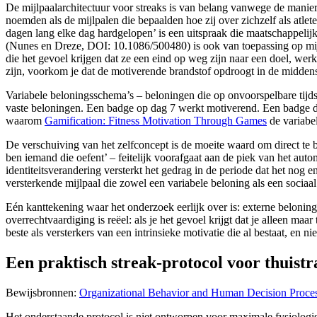
De mijlpaalarchitectuur voor streaks is van belang vanwege de manie
noemden als de mijlpalen die bepaalden hoe zij over zichzelf als atle
dagen lang elke dag hardgelopen’ is een uitspraak die maatschappelijk
(Nunes en Dreze, DOI: 10.1086/500480) is ook van toepassing op mijlp
die het gevoel krijgen dat ze een eind op weg zijn naar een doel, we
zijn, voorkom je dat de motiverende brandstof opdroogt in de middenstu
Variabele beloningsschema’s – beloningen die op onvoorspelbare tijd
vaste beloningen. Een badge op dag 7 werkt motiverend. Een badge die
waarom
Gamification: Fitness Motivation Through Games
de variabel
De verschuiving van het zelfconcept is de moeite waard om direct te 
ben iemand die oefent’ – feitelijk voorafgaat aan de piek van het autom
identiteitsverandering versterkt het gedrag in de periode dat het no
versterkende mijlpaal die zowel een variabele beloning als een sociaal s
Eén kanttekening waar het onderzoek eerlijk over is: externe beloninge
overrechtvaardiging is reëel: als je het gevoel krijgt dat je alleen m
beste als versterkers van een intrinsieke motivatie die al bestaat, en n
Een praktisch streak-protocol voor thuistr
Bewijsbronnen:
Organizational Behavior and Human Decision Proce
Het onderstaande protocol is niet ontworpen voor maximale fysiologisc