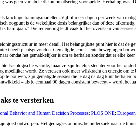
edrag was geen variabele die automatisering voorspelde. Herhaling was. 
rachtige trainingsmodellen. Vijf of meer dagen per week van matige ac
isch oogpunt is de wekelijkse dosis belangrijker dan of deze afkomstig 
 hard gaan.” Die redenering leidt vaak tot het overslaan van sessies als
.
loningsstructuur in meer detail. Het belangrijkste punt hier is dat de g
 context heeft plaatsgevonden. Gematigde, consistente bewegingen bouwe
maar omdat het gemakkelijker is om te herhalen zonder dat er elke keer 
 echte fysiologische waarde, maar ze zijn feitelijk slechter voor het ond
dag moeilijker wordt. Ze vereisen ook meer wilskracht en energie om te
k op te bouwen, zijn gematigde sessies die je dag na dag kunt herhalen b
ntwikkeld – als je eenmaal 90 dagen consistent beweegt – wordt het aan
aks te versterken
ional Behavior and Human Decision Processes
;
PLOS ONE
;
European 
ren zijn goed ontworpen. Het gedragseconomische onderzoek naar de timi