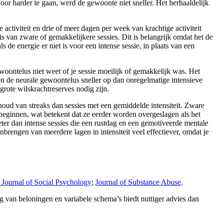
Door harder te gaan, werd de gewoonte niet sneller. Het herhaaldelijk
tiviteit en drie of meer dagen per week van krachtige activiteit
is van zware of gemakkelijkere sessies. Dit is belangrijk omdat het de
 de energie er niet is voor een intense sessie, in plaats van een
ewoontelus niet weet of je sessie moeilijk of gemakkelijk was. Het
n de neurale gewoontelus sneller op dan onregelmatige intensieve
grote wilskrachtreserves nodig zijn.
erhoud van streaks dan sessies met een gemiddelde intensiteit. Zware
 beginnen, wat betekent dat ze eerder worden overgeslagen als het
eter dan intense sessies die een rustdag en een gemotiveerde mentale
brengen van meerdere lagen in intensiteit veel effectiever, omdat je
Journal of Social Psychology
;
Journal of Substance Abuse
.
ng van beloningen en variabele schema’s biedt nuttiger advies dan