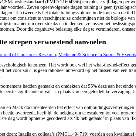
 ACSM-positiestandaard (PMID 21694556) ten minste vijf dagen per week
air voordeel. Zeven opeenvolgende dagen training is geen fysiologische
dagen. Ten tweede is het totale trainingsvolume in de loop van de tijd 
tuur om consistent te verschijnen; ze ondermijnen niet de biologie van 
igste manier om over streaks na te denken: ze lossen het beslissingspr
e genomen. Door die cognitieve belasting elke dag te verminderen, ont
tte strepen verwoestend aanvoelen
ournal of Consumer Research
;
Medicine & Science in Sports & Exercis
sychologisch fenomeen. Het wordt ook wel het what-the-hel-effect genoem
eft het voor zin?” is geen rationeel antwoord op het missen van een trai
.
ornemens hadden gemaakt en ontdekten dat 55% deze aan het einde van
 eerste significante uitval – in plaats van een geleidelijke vervaging. 
rman en Mack documenteerden het effect van onthoudingsovertredingen 
beetje overtreedt, heeft hij de neiging om te escaleren tot veel grotere
e dag wordt opnieuw gecodeerd als ‘Ik heb gefaald’ in plaats van ‘Ik he
 moet doen: Ingalls en collega’s (PMC11494719) voerden een kwalitatief 