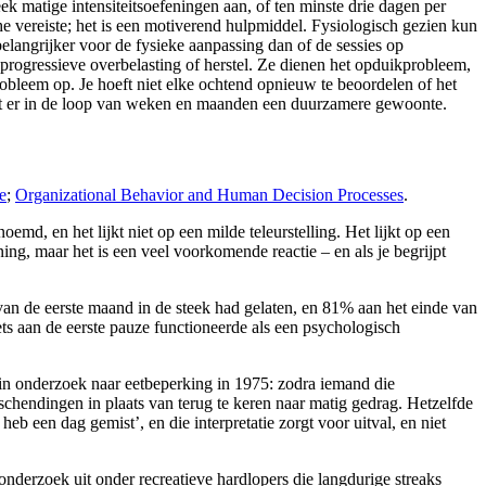
 matige intensiteitsoefeningen aan, of ten minste drie dagen per
 vereiste; het is een motiverend hulpmiddel. Fysiologisch gezien kun
belangrijker voor de fysieke aanpassing dan of de sessies op
progressieve overbelasting of herstel. Ze dienen het opduikprobleem,
obleem op. Je hoeft niet elke ochtend opnieuw te beoordelen of het
staat er in de loop van weken en maanden een duurzamere gewoonte.
e
;
Organizational Behavior and Human Decision Processes
.
d, en het lijkt niet op een milde teleurstelling. Het lijkt op een
ning, maar het is een veel voorkomende reactie – en als je begrijpt
 de eerste maand in de steek had gelaten, en 81% aan het einde van
Iets aan de eerste pauze functioneerde als een psychologisch
in onderzoek naar eetbeperking in 1975: zodra iemand die
 schendingen in plaats van terug te keren naar matig gedrag. Hetzelfde
b een dag gemist’, en die interpretatie zorgt voor uitval, en niet
onderzoek uit onder recreatieve hardlopers die langdurige streaks