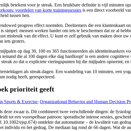
lijk betekent voor je streak. Een bruikbare definitie is vijf minuten o
kouts: voordelen van korte trainingssessies
is een direct voorbeeld va
heid tussen hen.
ndowed progress effect noemden. Deelnemers die een klantenkaart ont
is simpel: mensen werken harder om iets te beschermen dat ze al hebbe
t misbruik van dit effect. U kunt er zelf gebruik van maken door uw oo
n iets groters.
jlpalen op dag 30, 100 en 365 functioneerden als identiteitsankers voo
n iemand die al 100 dagen elke dag hardloopt’ is een andere cognitieve 
reak zo dat u expliciete vieringspunten bij die mijlpalen opneemt, en nie
 hersteldagen als streak-dagen. Een wandeling van 10 minuten, een yogase
haam nodig heeft, gerespecteerd.
ek prioriteit geeft
in Sports & Exercise
;
Organizational Behavior and Human Decision Pr
lt als deze zwaar is. Dit combineert twee verschillende dingen: de fysi
eidt tot een voorspelbaar patroon: sporadische intense sessies, geschei
: 10.1002/ejsp.674) ontdekte dat automatisme – de kwaliteit van gedra
et individu en het gedrag. De mediaan lag rond de 66 dagen. Wat de aut