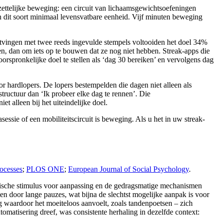
pzettelijke beweging: een circuit van lichaamsgewichtsoefeningen
n dit soort minimaal levensvatbare eenheid. Vijf minuten beweging
vingen met twee reeds ingevulde stempels voltooiden het doel 34%
n, dan om iets op te bouwen dat ze nog niet hebben. Streak-apps die
rspronkelijke doel te stellen als ‘dag 30 bereiken’ en vervolgens dag
r hardlopers. De lopers bestempelden die dagen niet alleen als
structuur dan ‘Ik probeer elke dag te rennen’. Die
t alleen bij het uiteindelijke doel.
ssie of een mobiliteitscircuit is beweging. Als u het in uw streak-
ocesses
;
PLOS ONE
;
European Journal of Social Psychology
.
ologische stimulus voor aanpassing en de gedragsmatige mechanismen
den door lange pauzes, wat bijna de slechtst mogelijke aanpak is voor
g waardoor het moeiteloos aanvoelt, zoals tandenpoetsen – zich
omatisering dreef, was consistente herhaling in dezelfde context: