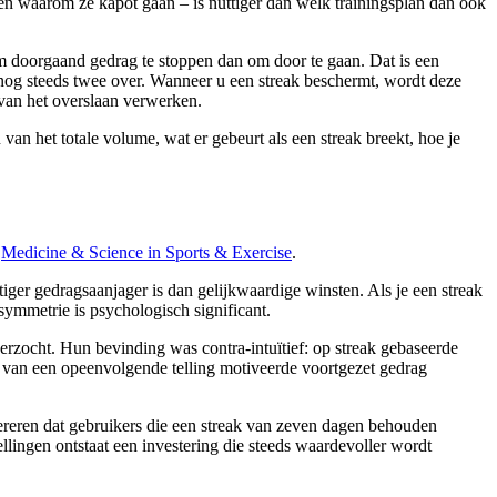
 en waarom ze kapot gaan – is nuttiger dan welk trainingsplan dan ook
om doorgaand gedrag te stoppen dan om door te gaan. Dat is een
er nog steeds twee over. Wanneer u een streak beschermt, wordt deze
van het overslaan verwerken.
an het totale volume, wat er gebeurt als een streak breekt, hoe je
;
Medicine & Science in Sports & Exercise
.
tiger gedragsaanjager is dan gelijkwaardige winsten. Als je een streak
 asymmetrie is psychologisch significant.
rzocht. Hun bevinding was contra-intuïtief: op streak gebaseerde
n van een opeenvolgende telling motiveerde voortgezet gedrag
gereren dat gebruikers die een streak van zeven dagen behouden
lingen ontstaat een investering die steeds waardevoller wordt