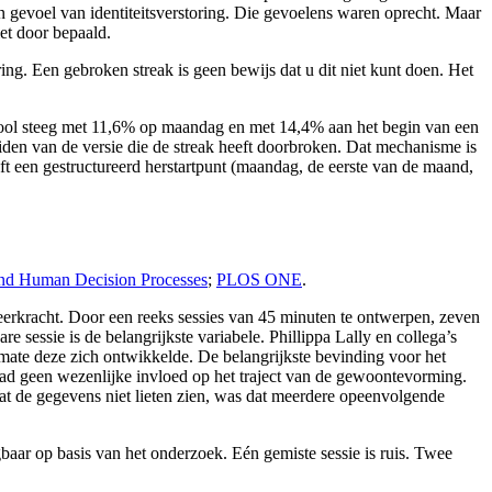
n gevoel van identiteitsverstoring. Die gevoelens waren oprecht. Maar
et door bepaald.
ring. Een gebroken streak is geen bewijs dat u dit niet kunt doen. Het
hool steeg met 11,6% op maandag en met 14,4% aan het begin van een
iden van de versie die de streak heeft doorbroken. Dat mechanisme is
ft een gestructureerd herstartpunt (maandag, de eerste van de maand,
and Human Decision Processes
;
PLOS ONE
.
eerkracht. Door een reeks sessies van 45 minuten te ontwerpen, zeven
 sessie is de belangrijkste variabele. Phillippa Lally en collega’s
te deze zich ontwikkelde. De belangrijkste bevinding voor het
had geen wezenlijke invloed op het traject van de gewoontevorming.
at de gegevens niet lieten zien, was dat meerdere opeenvolgende
baar op basis van het onderzoek. Eén gemiste sessie is ruis. Twee