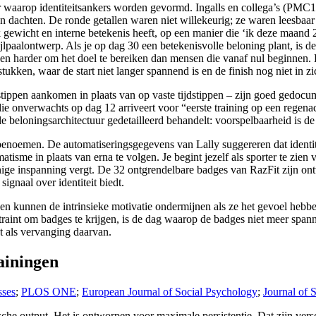
r waarop identiteitsankers worden gevormd. Ingalls en collega’s (PMC
ten dachten. De ronde getallen waren niet willekeurig; ze waren leesbaa
 gewicht en interne betekenis heeft, op een manier die ‘ik deze maand 
aalontwerp. Als je op dag 30 een betekenisvolle beloning plant, is de 
rken harder om het doel te bereiken dan mensen die vanaf nul beginnen. 
kken, waar de start niet langer spannend is en de finish nog niet in zic
stippen aankomen in plaats van op vaste tijdstippen – zijn goed gedoc
 onverwachts op dag 12 arriveert voor “eerste training op een regenach
e beloningsarchitectuur gedetailleerd behandelt: voorspelbaarheid is 
benoemen. De automatiseringsgegevens van Lally suggereren dat identite
atisme in plaats van erna te volgen. Je begint jezelf als sporter te zien
g enige inspanning vergt. De 32 ontgrendelbare badges van RazFit zijn o
ignaal over identiteit biedt.
n kunnen de intrinsieke motivatie ondermijnen als ze het gevoel hebben 
aar traint om badges te krijgen, is de dag waarop de badges niet meer s
iet als vervanging daarvan.
ainingen
sses
;
PLOS ONE
;
European Journal of Social Psychology
;
Journal of 
he output. Het is ontworpen voor maximale persistentie. Dat zijn versc