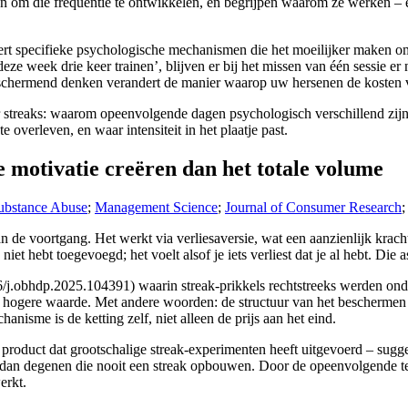
len om die frequentie te ontwikkelen, en begrijpen waarom ze werken –
veert specifieke psychologische mechanismen die het moeilijker maken 
 ‘deze week drie keer trainen’, blijven er bij het missen van één sessie 
 beschermend denken verandert de manier waarop uw hersenen de kosten 
er streaks: waarom opeenvolgende dagen psychologisch verschillend zijn v
overleven, en waar intensiteit in het plaatje past.
motivatie creëren dan het totale volume
Substance Abuse
;
Management Science
;
Journal of Consumer Research
n de voortgang. Het werkt via verliesaversie, wat een aanzienlijk krach
niet hebt toegevoegd; het voelt alsof je iets verliest dat je al hebt. Die
j.obhdp.2025.104391) waarin streak-prikkels rechtstreeks werden onde
een hogere waarde. Met andere woorden: de structuur van het bescherme
nisme is de ketting zelf, niet alleen de prijs aan het eind.
n product dat grootschalige streak-experimenten heeft uitgevoerd – sug
n dan degenen die nooit een streak opbouwen. Door de opeenvolgende tel
erkt.