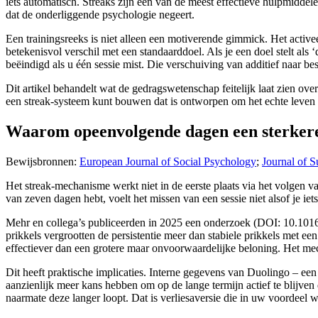
iets automatisch. Streaks zijn een van de meest effectieve hulpmidde
dat de onderliggende psychologie negeert.
Een trainingsreeks is niet alleen een motiverende gimmick. Het acti
betekenisvol verschil met een standaarddoel. Als je een doel stelt als
beëindigd als u één sessie mist. Die verschuiving van additief naar
Dit artikel behandelt wat de gedragswetenschap feitelijk laat zien ov
een streak-systeem kunt bouwen dat is ontworpen om het echte leven te 
Waarom opeenvolgende dagen een sterkere 
Bewijsbronnen:
European Journal of Social Psychology
;
Journal of 
Het streak-mechanisme werkt niet in de eerste plaats via het volgen va
van zeven dagen hebt, voelt het missen van een sessie niet alsof je iets 
Mehr en collega’s publiceerden in 2025 een onderzoek (DOI: 10.1016/
prikkels vergrootten de persistentie meer dan stabiele prikkels met 
effectiever dan een grotere maar onvoorwaardelijke beloning. Het mecha
Dit heeft praktische implicaties. Interne gegevens van Duolingo – ee
aanzienlijk meer kans hebben om op de lange termijn actief te blijve
naarmate deze langer loopt. Dat is verliesaversie die in uw voordeel w