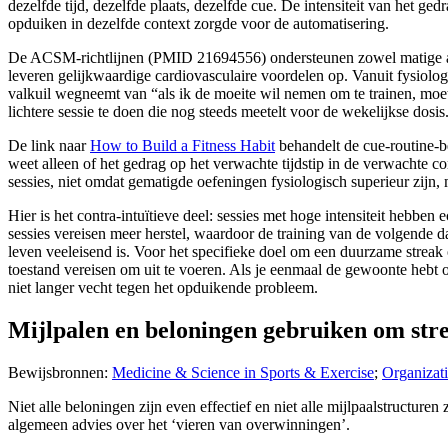
dezelfde tijd, dezelfde plaats, dezelfde cue. De intensiteit van het g
opduiken in dezelfde context zorgde voor de automatisering.
De ACSM-richtlijnen (PMID 21694556) ondersteunen zowel matige als k
leveren gelijkwaardige cardiovasculaire voordelen op. Vanuit fysiolog
valkuil wegneemt van “als ik de moeite wil nemen om te trainen, moet ik
lichtere sessie te doen die nog steeds meetelt voor de wekelijkse dosis
De link naar
How to Build a Fitness Habit
behandelt de cue-routine-be
weet alleen of het gedrag op het verwachte tijdstip in de verwachte
sessies, niet omdat gematigde oefeningen fysiologisch superieur zijn, 
Hier is het contra-intuïtieve deel: sessies met hoge intensiteit hebben
sessies vereisen meer herstel, waardoor de training van de volgende 
leven veeleisend is. Voor het specifieke doel om een ​​duurzame strea
toestand vereisen om uit te voeren. Als je eenmaal de gewoonte hebt o
niet langer vecht tegen het opduikende probleem.
Mijlpalen en beloningen gebruiken om stre
Bewijsbronnen:
Medicine & Science in Sports & Exercise
;
Organizat
Niet alle beloningen zijn even effectief en niet alle mijlpaalstructu
algemeen advies over het ‘vieren van overwinningen’.