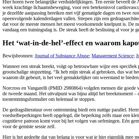
Hier horen twee belangrijke verduidelijkingen. Ten eerste beveelt de
week krachtige lichaamsbeweging, voor een betekenisvol cardiovascul
je dezelfde aanpassing bereiken met vijf gematigde dagen en twee rust
opeenvolgende kalenderdagen vallen. Strepen zijn een gedragsarchitec
dat voor de meeste mensen het meest voorkomende knelpunt is. De nutt
vandaag een trainingsdag is. De streak heeft de beslissing al voor j
Het ‘wat-in-de-hel’-effect en waarom kapo
Bewijsbronnen:
Journal of Substance Abuse
;
Management Science
;
J
Wanneer een streak breekt, volgt op betrouwbare wijze een specifiek p
grootschalige stopzetting. “Ik heb mijn streak al gebroken, dus wat he
waarom dit gebeurt, is het veel gemakkelijker om weerstand te bieden
Norcross en Vangarelli (PMID 2980864) volgden mensen die goede vo
de tweede maand. Het uitvalpunt was bijna altijd het breekmoment – ​​de
toestemmingsformulier om helemaal te stoppen.
De gedragsliteratuur over ontremming biedt een nuttige parallel. He
voedselbeperkingen heeft opgelegd, die beperking zelfs maar een klein 
cognitieve patroon komt voor bij het volgen van oefeningen. Eén gemist
voor de gemiste sessie zelf.
Hier is het gedeelte dat van belang is voor wat je hier eigenlijk mee