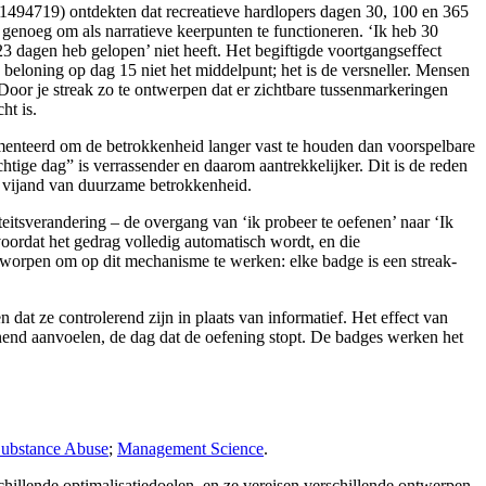
11494719) ontdekten dat recreatieve hardlopers dagen 30, 100 en 365
r genoeg om als narratieve keerpunten te functioneren. ‘Ik heb 30
23 dagen heb gelopen’ niet heeft. Het begiftigde voortgangseffect
beloning op dag 15 niet het middelpunt; het is de versneller. Mensen
Door je streak zo te ontwerpen dat er zichtbare tussenmarkeringen
ht is.
umenteerd om de betrokkenheid langer vast te houden dan voorspelbare
tige dag” is verrassender en daarom aantrekkelijker. Dit is de reden
de vijand van duurzame betrokkenheid.
itsverandering – de overgang van ‘ik probeer te oefenen’ naar ‘Ik
 voordat het gedrag volledig automatisch wordt, en die
ntworpen om op dit mechanisme te werken: elke badge is een streak-
dat ze controlerend zijn in plaats van informatief. Het effect van
pannend aanvoelen, de dag dat de oefening stopt. De badges werken het
Substance Abuse
;
Management Science
.
hillende optimalisatiedoelen, en ze vereisen verschillende ontwerpen.