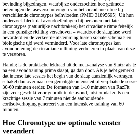
bevinding bijgedragen, waarbij ze onderzochten hoe getimede
oefeningen de faseverschuivingen van het circadiane ritme bij
verschillende chronotypes beïnvloeden (PMID 31895695). Uit hun
onderzoek bleek dat avondoefeningen bij personen met late
chronotypes (natuurlijke nachtbrakers) het circadiane ritme feitelijk
in een gunstige richting verschoven – waardoor de slaapfase werd
bevorderd en de verkeerde afstemming tussen sociale schema’s en
biologische tijd werd verminderd. Voor late chronotypes kan
avondoefening de circadiane uitlijning verbeteren in plaats van deze
te verstoren.
Handig is de praktische leidraad uit de meta-analyse van Stutz: als je
na een avondtraining prima slaapt, ga dan door. Als je hebt gemerkt
dat intense late sessies het begin van de slaap aanzienlijk vertragen,
schakel dan over naar een gematigde intensiteit of verplaats de sessie
30-60 minuten eerder. De formaten van 1-10 minuten van RazFit
zijn zeer geschikt voor gebruik in de avond, juist omdat zelfs een
krachtige sessie van 7 minuten niet de aanhoudende
cortisolverhoging genereert van een intensieve training van 60
minuten.
Hoe Chronotype uw optimale venster
verandert