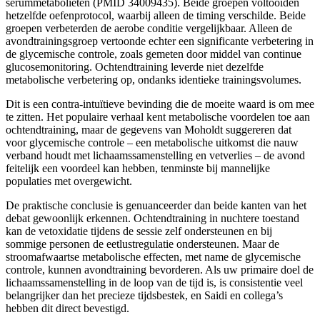
serummetabolieten (PMID 34009435). Beide groepen voltooiden
hetzelfde oefenprotocol, waarbij alleen de timing verschilde. Beide
groepen verbeterden de aerobe conditie vergelijkbaar. Alleen de
avondtrainingsgroep vertoonde echter een significante verbetering in
de glycemische controle, zoals gemeten door middel van continue
glucosemonitoring. Ochtendtraining leverde niet dezelfde
metabolische verbetering op, ondanks identieke trainingsvolumes.
Dit is een contra-intuïtieve bevinding die de moeite waard is om mee
te zitten. Het populaire verhaal kent metabolische voordelen toe aan
ochtendtraining, maar de gegevens van Moholdt suggereren dat
voor glycemische controle – een metabolische uitkomst die nauw
verband houdt met lichaamssamenstelling en vetverlies – de avond
feitelijk een voordeel kan hebben, tenminste bij mannelijke
populaties met overgewicht.
De praktische conclusie is genuanceerder dan beide kanten van het
debat gewoonlijk erkennen. Ochtendtraining in nuchtere toestand
kan de vetoxidatie tijdens de sessie zelf ondersteunen en bij
sommige personen de eetlustregulatie ondersteunen. Maar de
stroomafwaartse metabolische effecten, met name de glycemische
controle, kunnen avondtraining bevorderen. Als uw primaire doel de
lichaamssamenstelling in de loop van de tijd is, is consistentie veel
belangrijker dan het precieze tijdsbestek, en Saidi en collega’s
hebben dit direct bevestigd.