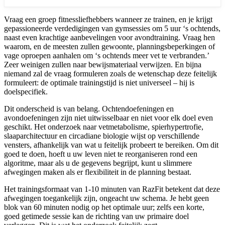
Vraag een groep fitnessliefhebbers wanneer ze trainen, en je krijgt
gepassioneerde verdedigingen van gymsessies om 5 uur ‘s ochtends,
naast even krachtige aanbevelingen voor avondtraining. Vraag hen
waarom, en de meesten zullen gewoonte, planningsbeperkingen of
vage oproepen aanhalen om ‘s ochtends meer vet te verbranden.’
Zeer weinigen zullen naar bewijsmateriaal verwijzen. En bijna
niemand zal de vraag formuleren zoals de wetenschap deze feitelijk
formuleert: de optimale trainingstijd is niet universeel – hij is
doelspecifiek.
Dit onderscheid is van belang. Ochtendoefeningen en
avondoefeningen zijn niet uitwisselbaar en niet voor elk doel even
geschikt. Het onderzoek naar vetmetabolisme, spierhypertrofie,
slaaparchitectuur en circadiane biologie wijst op verschillende
vensters, afhankelijk van wat u feitelijk probeert te bereiken. Om dit
goed te doen, hoeft u uw leven niet te reorganiseren rond een
algoritme, maar als u de gegevens begrijpt, kunt u slimmere
afwegingen maken als er flexibiliteit in de planning bestaat.
Het trainingsformaat van 1-10 minuten van RazFit betekent dat deze
afwegingen toegankelijk zijn, ongeacht uw schema. Je hebt geen
blok van 60 minuten nodig op het optimale uur; zelfs een korte,
goed getimede sessie kan de richting van uw primaire doel