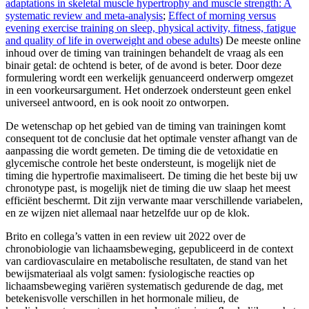
adaptations in skeletal muscle hypertrophy and muscle strength: A
systematic review and meta-analysis
;
Effect of morning versus
evening exercise training on sleep, physical activity, fitness, fatigue
and quality of life in overweight and obese adults
) De meeste online
inhoud over de timing van trainingen behandelt de vraag als een
binair getal: de ochtend is beter, of de avond is beter. Door deze
formulering wordt een werkelijk genuanceerd onderwerp omgezet
in een voorkeursargument. Het onderzoek ondersteunt geen enkel
universeel antwoord, en is ook nooit zo ontworpen.
De wetenschap op het gebied van de timing van trainingen komt
consequent tot de conclusie dat het optimale venster afhangt van de
aanpassing die wordt gemeten. De timing die de vetoxidatie en
glycemische controle het beste ondersteunt, is mogelijk niet de
timing die hypertrofie maximaliseert. De timing die het beste bij uw
chronotype past, is mogelijk niet de timing die uw slaap het meest
efficiënt beschermt. Dit zijn verwante maar verschillende variabelen,
en ze wijzen niet allemaal naar hetzelfde uur op de klok.
Brito en collega’s vatten in een review uit 2022 over de
chronobiologie van lichaamsbeweging, gepubliceerd in de context
van cardiovasculaire en metabolische resultaten, de stand van het
bewijsmateriaal als volgt samen: fysiologische reacties op
lichaamsbeweging variëren systematisch gedurende de dag, met
betekenisvolle verschillen in het hormonale milieu, de