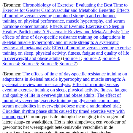
(Bronnen:
Chronobiology of Exercise: Evaluating the Best Time to
Exercise for Greater Cardiovascular and Metabolic Benefits
;
Effects
of morning versus evening combined strength and endurance
training on physical performance, muscle hypertrophy, and serum
hormone concentrations
;
Effects of Evening Exercise on Sleep in
Healthy Participants: A Systematic Review and Meta-Analysis
;
The
effects of time of day-specific resistance training on adaptations in
skeletal muscle hypertrophy and muscle strength: A systematic
review and meta-analysis
;
Effect of morning versus evening exercise
training on sleep, physical activity, fitness, fatigue and quality of life
in overweight and obese adults
) (
Source 1
;
Source 2
;
Source 3
;
Source 4
;
Source 5
;
Source 6
;
Source 7
)
(Bronnen:
The effects of time of day-specific resistance training on
adaptations in skeletal muscle hypertrophy and muscle strength: A
systematic review and meta-analysis
;
Effect of morning versus
evening exercise training on sleep, physical activity, fitness, fatigue
and quality of life in overweight and obese adults
;
The effect of
morning vs evening exercise training on glycaemic control and
serum metabolites in overweight/obese men: a randomised trial
;
Circadian rhythm phase shifts caused by timed exercise vary with
chronotype
) Chronotype is de biologische neiging tot vroegere of
latere slaap- en waaktijden. Het is niet simpelweg een voorkeur of
gewoonte; het weerspiegelt betekenisvolle verschillen in de
circadiane fase, hormonale ritmes en piekprestatieperioden.