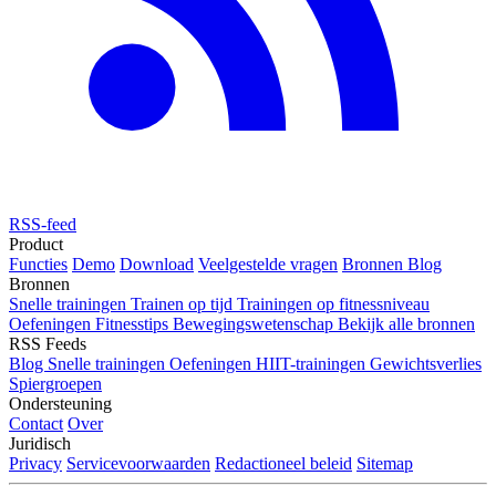
RSS-feed
Product
Functies
Demo
Download
Veelgestelde vragen
Bronnen
Blog
Bronnen
Snelle trainingen
Trainen op tijd
Trainingen op fitnessniveau
Oefeningen
Fitnesstips
Bewegingswetenschap
Bekijk alle bronnen
RSS Feeds
Blog
Snelle trainingen
Oefeningen
HIIT-trainingen
Gewichtsverlies
Spiergroepen
Ondersteuning
Contact
Over
Juridisch
Privacy
Servicevoorwaarden
Redactioneel beleid
Sitemap