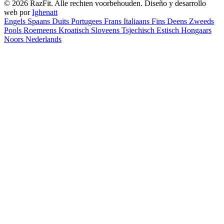
© 2026 RazFit. Alle rechten voorbehouden.
Diseño y desarrollo
web por
Ighenatt
Engels
Spaans
Duits
Portugees
Frans
Italiaans
Fins
Deens
Zweeds
Pools
Roemeens
Kroatisch
Sloveens
Tsjechisch
Estisch
Hongaars
Noors
Nederlands