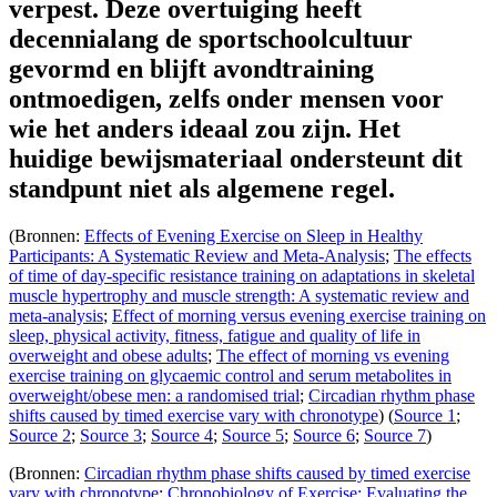
verpest. Deze overtuiging heeft
decennialang de sportschoolcultuur
gevormd en blijft avondtraining
ontmoedigen, zelfs onder mensen voor
wie het anders ideaal zou zijn. Het
huidige bewijsmateriaal ondersteunt dit
standpunt niet als algemene regel.
(Bronnen:
Effects of Evening Exercise on Sleep in Healthy
Participants: A Systematic Review and Meta-Analysis
;
The effects
of time of day-specific resistance training on adaptations in skeletal
muscle hypertrophy and muscle strength: A systematic review and
meta-analysis
;
Effect of morning versus evening exercise training on
sleep, physical activity, fitness, fatigue and quality of life in
overweight and obese adults
;
The effect of morning vs evening
exercise training on glycaemic control and serum metabolites in
overweight/obese men: a randomised trial
;
Circadian rhythm phase
shifts caused by timed exercise vary with chronotype
) (
Source 1
;
Source 2
;
Source 3
;
Source 4
;
Source 5
;
Source 6
;
Source 7
)
(Bronnen:
Circadian rhythm phase shifts caused by timed exercise
vary with chronotype
;
Chronobiology of Exercise: Evaluating the