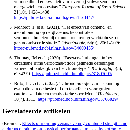
vermoeidheid en kwaliteit van leven bij volwassenen met
overgewicht en obesitas.”
European Journal of Sport Science
,
21(10), 1428–1438.
https://pubmed.ncbi.nlm.nih.gov/34128447/
Moholdt, T. et al. (2021). “Het effect van ochtend- en
avondtraining op de glycemische controle en
serummetabolieten bij mannen met overgewicht/obese: een
gerandomiseerde studie.”
Diabetologie
, 64(9), 2061–2076.
https://pubmed.ncbi.nlm.nih.gov/34009435/
Thomas, JM et al. (2020). “Faseverschuivingen in het
circadiane ritme veroorzaakt door getimede oefeningen
variëren afhankelijk van het chronotype.”
JCI Insight
, 5(3),
e134270.
https://pubmed.ncbi.nlm.nih.gov/31895695/
Brito, L.C. et al. (2022). “Chronobiologie van inspanning:
evaluatie van de beste tijd om te oefenen voor grotere
cardiovasculaire en metabolische voordelen.”
Healthcare
,
10(7), 1313.
https://pubmed.ncbi.nlm.nih.gov/35766829/
Gerelateerde artikelen
(Bronnen:
Effects of morning versus evening combined strength and
endurance training on physical performance, muscle hypertrophy,