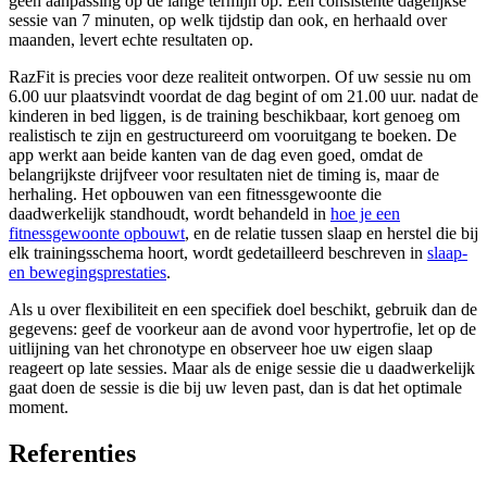
geen aanpassing op de lange termijn op. Een consistente dagelijkse
sessie van 7 minuten, op welk tijdstip dan ook, en herhaald over
maanden, levert echte resultaten op.
RazFit is precies voor deze realiteit ontworpen. Of uw sessie nu om
6.00 uur plaatsvindt voordat de dag begint of om 21.00 uur. nadat de
kinderen in bed liggen, is de training beschikbaar, kort genoeg om
realistisch te zijn en gestructureerd om vooruitgang te boeken. De
app werkt aan beide kanten van de dag even goed, omdat de
belangrijkste drijfveer voor resultaten niet de timing is, maar de
herhaling. Het opbouwen van een fitnessgewoonte die
daadwerkelijk standhoudt, wordt behandeld in
hoe je een
fitnessgewoonte opbouwt
, en de relatie tussen slaap en herstel die bij
elk trainingsschema hoort, wordt gedetailleerd beschreven in
slaap-
en bewegingsprestaties
.
Als u over flexibiliteit en een specifiek doel beschikt, gebruik dan de
gegevens: geef de voorkeur aan de avond voor hypertrofie, let op de
uitlijning van het chronotype en observeer hoe uw eigen slaap
reageert op late sessies. Maar als de enige sessie die u daadwerkelijk
gaat doen de sessie is die bij uw leven past, dan is dat het optimale
moment.
Referenties