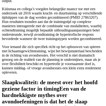
output.
Küüsmaa en collega’s voegden belangrijke nuance toe met een
onderzoek uit 2016 waarin kracht- en duurtraining op verschillende
tijdstippen van de dag werden gecombineerd (PMID 27863207).
Hun resultaten toonden aan dat de trainingstijd op complexe
manieren interageerde met de combinatie van modaliteiten, waarbij
ochtendtraining mogelijk bepaalde uithoudingsaanpassingen beter
ondersteunde, terwijl avondtraining de hypertrofische respons
bevorderde wanneer de twee trainingstypen werden gecombineerd.
Voor iemand die zich specifiek richt op het opbouwen van spieren
met lichaamsgewichtstraining, wijst het bewijsmateriaal bescheiden
in de richting van avondsessies. Het verschil is niet dramatisch
genoeg om de realiteit van de planning te ondermijnen, maar als je
over flexibiliteit beschikt en hypertrofie je voornaamste doel is,
kunnen middag- of vroege avondsessies een klein extra rendement
opleveren.
Slaapkwaliteit: de meest over het hoofd
geziene factor in timingEen van de
hardnekkigste mythes over
avondoefeningen is dat het de slaap