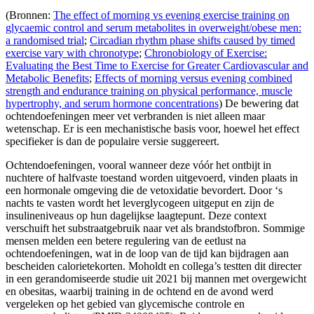
(Bronnen:
The effect of morning vs evening exercise training on
glycaemic control and serum metabolites in overweight/obese men:
a randomised trial
;
Circadian rhythm phase shifts caused by timed
exercise vary with chronotype
;
Chronobiology of Exercise:
Evaluating the Best Time to Exercise for Greater Cardiovascular and
Metabolic Benefits
;
Effects of morning versus evening combined
strength and endurance training on physical performance, muscle
hypertrophy, and serum hormone concentrations
) De bewering dat
ochtendoefeningen meer vet verbranden is niet alleen maar
wetenschap. Er is een mechanistische basis voor, hoewel het effect
specifieker is dan de populaire versie suggereert.
Ochtendoefeningen, vooral wanneer deze vóór het ontbijt in
nuchtere of halfvaste toestand worden uitgevoerd, vinden plaats in
een hormonale omgeving die de vetoxidatie bevordert. Door ‘s
nachts te vasten wordt het leverglycogeen uitgeput en zijn de
insulineniveaus op hun dagelijkse laagtepunt. Deze context
verschuift het substraatgebruik naar vet als brandstofbron. Sommige
mensen melden een betere regulering van de eetlust na
ochtendoefeningen, wat in de loop van de tijd kan bijdragen aan
bescheiden calorietekorten. Moholdt en collega’s testten dit directer
in een gerandomiseerde studie uit 2021 bij mannen met overgewicht
en obesitas, waarbij training in de ochtend en de avond werd
vergeleken op het gebied van glycemische controle en