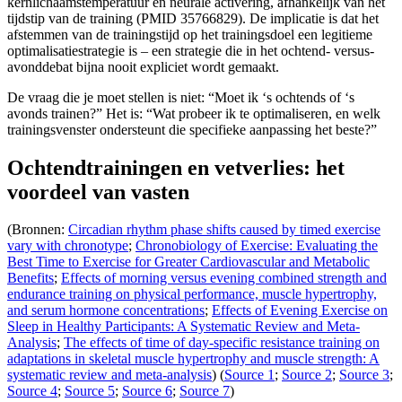
kernlichaamstemperatuur en neurale activering, afhankelijk van het
tijdstip van de training (PMID 35766829). De implicatie is dat het
afstemmen van de trainingstijd op het trainingsdoel een legitieme
optimalisatiestrategie is – een strategie die in het ochtend- versus-
avonddebat bijna nooit expliciet wordt gemaakt.
De vraag die je moet stellen is niet: “Moet ik ‘s ochtends of ‘s
avonds trainen?” Het is: “Wat probeer ik te optimaliseren, en welk
trainingsvenster ondersteunt die specifieke aanpassing het beste?”
Ochtendtrainingen en vetverlies: het
voordeel van vasten
(Bronnen:
Circadian rhythm phase shifts caused by timed exercise
vary with chronotype
;
Chronobiology of Exercise: Evaluating the
Best Time to Exercise for Greater Cardiovascular and Metabolic
Benefits
;
Effects of morning versus evening combined strength and
endurance training on physical performance, muscle hypertrophy,
and serum hormone concentrations
;
Effects of Evening Exercise on
Sleep in Healthy Participants: A Systematic Review and Meta-
Analysis
;
The effects of time of day-specific resistance training on
adaptations in skeletal muscle hypertrophy and muscle strength: A
systematic review and meta-analysis
) (
Source 1
;
Source 2
;
Source 3
;
Source 4
;
Source 5
;
Source 6
;
Source 7
)