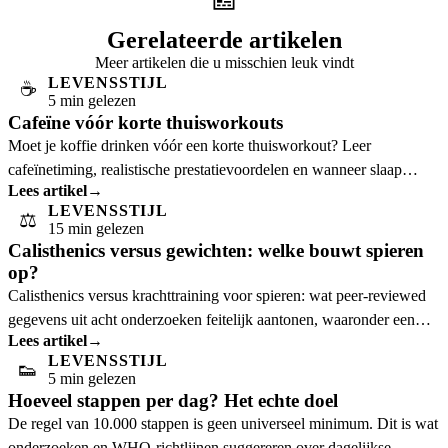
Gerelateerde artikelen
Meer artikelen die u misschien leuk vindt
LEVENSSTIJL
☕
5 min gelezen
Cafeïne vóór korte thuisworkouts
Moet je koffie drinken vóór een korte thuisworkout? Leer
cafeïnetiming, realistische prestatievoordelen en wanneer slaap
Lees artikel
→
belangrijker is.
LEVENSSTIJL
⚖️
15 min gelezen
Calisthenics versus gewichten: welke bouwt spieren
op?
Calisthenics versus krachttraining voor spieren: wat peer-reviewed
gegevens uit acht onderzoeken feitelijk aantonen, waaronder een
Lees artikel
→
verrassende bevinding uit
LEVENSSTIJL
👟
5 min gelezen
Hoeveel stappen per dag? Het echte doel
De regel van 10.000 stappen is geen universeel minimum. Dit is wat
onderzoeken en WHO-richtlijnen suggereren over dagelijkse