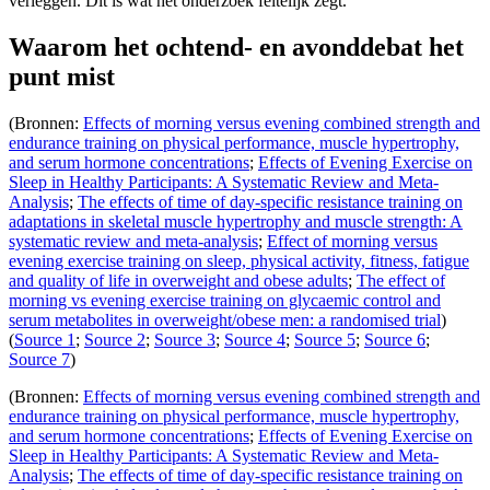
verleggen. Dit is wat het onderzoek feitelijk zegt.
Waarom het ochtend- en avonddebat het
punt mist
(Bronnen:
Effects of morning versus evening combined strength and
endurance training on physical performance, muscle hypertrophy,
and serum hormone concentrations
;
Effects of Evening Exercise on
Sleep in Healthy Participants: A Systematic Review and Meta-
Analysis
;
The effects of time of day-specific resistance training on
adaptations in skeletal muscle hypertrophy and muscle strength: A
systematic review and meta-analysis
;
Effect of morning versus
evening exercise training on sleep, physical activity, fitness, fatigue
and quality of life in overweight and obese adults
;
The effect of
morning vs evening exercise training on glycaemic control and
serum metabolites in overweight/obese men: a randomised trial
)
(
Source 1
;
Source 2
;
Source 3
;
Source 4
;
Source 5
;
Source 6
;
Source 7
)
(Bronnen:
Effects of morning versus evening combined strength and
endurance training on physical performance, muscle hypertrophy,
and serum hormone concentrations
;
Effects of Evening Exercise on
Sleep in Healthy Participants: A Systematic Review and Meta-
Analysis
;
The effects of time of day-specific resistance training on