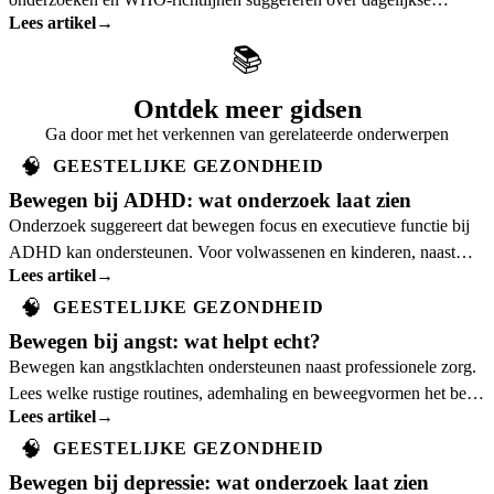
Lees artikel
→
stappen, leeftijd en realistische
📚
Ontdek meer gidsen
Ga door met het verkennen van gerelateerde onderwerpen
🧠
GEESTELIJKE GEZONDHEID
Bewegen bij ADHD: wat onderzoek laat zien
Onderzoek suggereert dat bewegen focus en executieve functie bij
ADHD kan ondersteunen. Voor volwassenen en kinderen, naast
Lees artikel
→
professionele zorg.
🧠
GEESTELIJKE GEZONDHEID
Bewegen bij angst: wat helpt echt?
Bewegen kan angstklachten ondersteunen naast professionele zorg.
Lees welke rustige routines, ademhaling en beweegvormen het best
Lees artikel
→
passen.
🧠
GEESTELIJKE GEZONDHEID
Bewegen bij depressie: wat onderzoek laat zien