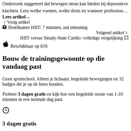
Onderzoek suggereert dat bewegen steun kan bieden bij depressieve
klachten. Lees welke vormen, welke dosis en wanneer professionele
Lees artikel
→
hulp nodig is.
Vorig artikel
🏨
Hotelkamer HIIT: 7 minuten, nul uitrusting
Volgend artikel
HIIT versus Steady-State Cardio: volledige vergelijking
💥
Beschikbaar op iOS
Bouw de trainingsgewoonte op die
vandaag past
Geen sportschool. Alleen je lichaam, begeleide bewegingen en 32
badges die je op de been houden.
Probeer
3 dagen gratis
en kijk hoe een begeleide sessie van 1-10
minuten in een normale dag past.
3 dagen gratis