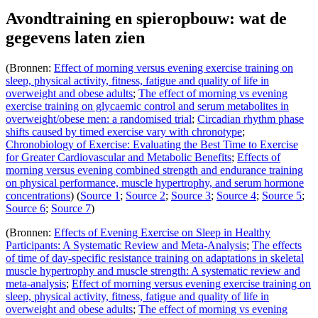
Avondtraining en spieropbouw: wat de
gegevens laten zien
(Bronnen:
Effect of morning versus evening exercise training on
sleep, physical activity, fitness, fatigue and quality of life in
overweight and obese adults
;
The effect of morning vs evening
exercise training on glycaemic control and serum metabolites in
overweight/obese men: a randomised trial
;
Circadian rhythm phase
shifts caused by timed exercise vary with chronotype
;
Chronobiology of Exercise: Evaluating the Best Time to Exercise
for Greater Cardiovascular and Metabolic Benefits
;
Effects of
morning versus evening combined strength and endurance training
on physical performance, muscle hypertrophy, and serum hormone
concentrations
) (
Source 1
;
Source 2
;
Source 3
;
Source 4
;
Source 5
;
Source 6
;
Source 7
)
(Bronnen:
Effects of Evening Exercise on Sleep in Healthy
Participants: A Systematic Review and Meta-Analysis
;
The effects
of time of day-specific resistance training on adaptations in skeletal
muscle hypertrophy and muscle strength: A systematic review and
meta-analysis
;
Effect of morning versus evening exercise training on
sleep, physical activity, fitness, fatigue and quality of life in
overweight and obese adults
;
The effect of morning vs evening