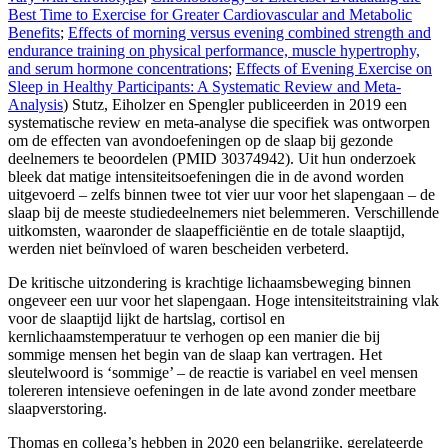
Best Time to Exercise for Greater Cardiovascular and Metabolic
Benefits
;
Effects of morning versus evening combined strength and
endurance training on physical performance, muscle hypertrophy,
and serum hormone concentrations
;
Effects of Evening Exercise on
Sleep in Healthy Participants: A Systematic Review and Meta-
Analysis
) Stutz, Eiholzer en Spengler publiceerden in 2019 een
systematische review en meta-analyse die specifiek was ontworpen
om de effecten van avondoefeningen op de slaap bij gezonde
deelnemers te beoordelen (PMID 30374942). Uit hun onderzoek
bleek dat matige intensiteitsoefeningen die in de avond worden
uitgevoerd – zelfs binnen twee tot vier uur voor het slapengaan – de
slaap bij de meeste studiedeelnemers niet belemmeren. Verschillende
uitkomsten, waaronder de slaapefficiëntie en de totale slaaptijd,
werden niet beïnvloed of waren bescheiden verbeterd.
De kritische uitzondering is krachtige lichaamsbeweging binnen
ongeveer een uur voor het slapengaan. Hoge intensiteitstraining vlak
voor de slaaptijd lijkt de hartslag, cortisol en
kernlichaamstemperatuur te verhogen op een manier die bij
sommige mensen het begin van de slaap kan vertragen. Het
sleutelwoord is ‘sommige’ – de reactie is variabel en veel mensen
tolereren intensieve oefeningen in de late avond zonder meetbare
slaapverstoring.
Thomas en collega’s hebben in 2020 een belangrijke, gerelateerde