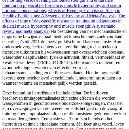
of morning versus evening combined strength and endurance
training on physical performance, muscle hypertrophy, and serum
hormone concentrations
;
Effects of Evening Exercise on Sleep in
Healthy Participants: A Systematic Review and Meta-Analysis
;
The
effects of time of day-specific resistance training on adaptations in
skeletal muscle hypertrophy and muscle strength: A systematic
review and meta-analysis
) Na bestudering van het mechanistische en
empirische bewijsmateriaal biedt het klinische onderzoek van Saidi
en collega’s uit 2021 de meest praktisch bruikbare conclusie. Hun
onderzoek vergeleek ochtend- en avondtraining rechtstreeks op
meerdere uitkomsten bij volwassenen met overgewicht en obesitas,
waaronder slaapkwaliteit, fysieke activiteit, fitheid, vermoeidheid en
kwaliteit van leven (PMID 34128447). Het resultaat: ochtend- en
avondoefeningen waren even effectief voor de
lichaamssamenstelling en de fitnessresultaten. Het timingverschil
leverde geen betekenisvol verschillende langetermijnresultaten op
wanneer volume en intensiteit gelijk werden gesteld.
Deze bevinding heroriënteert het hele debat. De hierboven
beschreven timingoptimalisaties zijn echte effecten die worden
waargenomen in gecontroleerde onderzoeksomgevingen, maar het
zijn overwegingen van de tweede orde als het gaat om de vraag of
training überhaupt plaatsvindt, en of dit consistent gedurende weken
en maanden gebeurt. Een sessie van 3 uur ‘s ochtends op het
theoretisch optimale circadiane moment, één keer uitgevoerd, levert