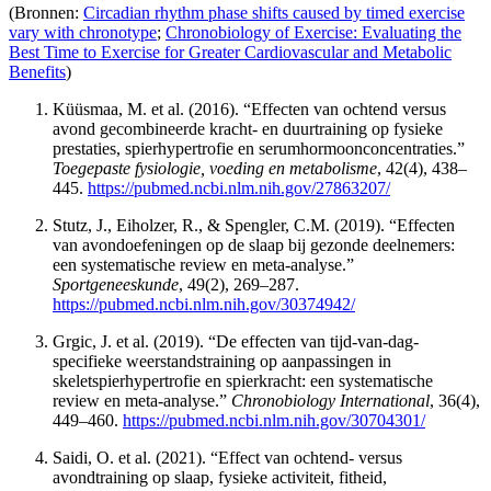
(Bronnen:
Circadian rhythm phase shifts caused by timed exercise
vary with chronotype
;
Chronobiology of Exercise: Evaluating the
Best Time to Exercise for Greater Cardiovascular and Metabolic
Benefits
)
Küüsmaa, M. et al. (2016). “Effecten van ochtend versus
avond gecombineerde kracht- en duurtraining op fysieke
prestaties, spierhypertrofie en serumhormoonconcentraties.”
Toegepaste fysiologie, voeding en metabolisme
, 42(4), 438–
445.
https://pubmed.ncbi.nlm.nih.gov/27863207/
Stutz, J., Eiholzer, R., & Spengler, C.M. (2019). “Effecten
van avondoefeningen op de slaap bij gezonde deelnemers:
een systematische review en meta-analyse.”
Sportgeneeskunde
, 49(2), 269–287.
https://pubmed.ncbi.nlm.nih.gov/30374942/
Grgic, J. et al. (2019). “De effecten van tijd-van-dag-
specifieke weerstandstraining op aanpassingen in
skeletspierhypertrofie en spierkracht: een systematische
review en meta-analyse.”
Chronobiology International
, 36(4),
449–460.
https://pubmed.ncbi.nlm.nih.gov/30704301/
Saidi, O. et al. (2021). “Effect van ochtend- versus
avondtraining op slaap, fysieke activiteit, fitheid,