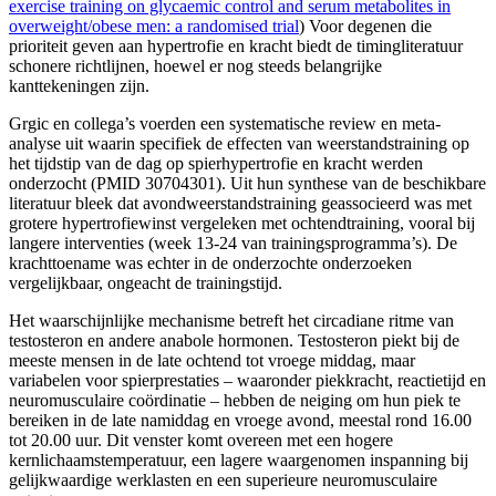
exercise training on glycaemic control and serum metabolites in
overweight/obese men: a randomised trial
) Voor degenen die
prioriteit geven aan hypertrofie en kracht biedt de timingliteratuur
schonere richtlijnen, hoewel er nog steeds belangrijke
kanttekeningen zijn.
Grgic en collega’s voerden een systematische review en meta-
analyse uit waarin specifiek de effecten van weerstandstraining op
het tijdstip van de dag op spierhypertrofie en kracht werden
onderzocht (PMID 30704301). Uit hun synthese van de beschikbare
literatuur bleek dat avondweerstandstraining geassocieerd was met
grotere hypertrofiewinst vergeleken met ochtendtraining, vooral bij
langere interventies (week 13-24 van trainingsprogramma’s). De
krachttoename was echter in de onderzochte onderzoeken
vergelijkbaar, ongeacht de trainingstijd.
Het waarschijnlijke mechanisme betreft het circadiane ritme van
testosteron en andere anabole hormonen. Testosteron piekt bij de
meeste mensen in de late ochtend tot vroege middag, maar
variabelen voor spierprestaties – waaronder piekkracht, reactietijd en
neuromusculaire coördinatie – hebben de neiging om hun piek te
bereiken in de late namiddag en vroege avond, meestal rond 16.00
tot 20.00 uur. Dit venster komt overeen met een hogere
kernlichaamstemperatuur, een lagere waargenomen inspanning bij
gelijkwaardige werklasten en een superieure neuromusculaire