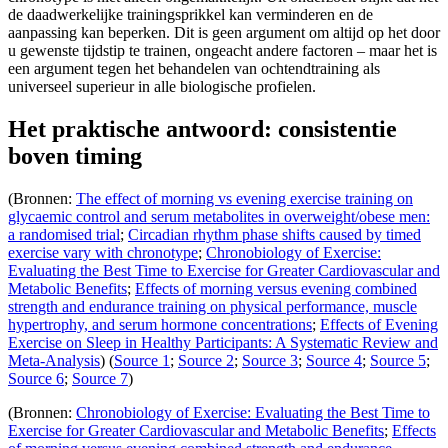
de daadwerkelijke trainingsprikkel kan verminderen en de
aanpassing kan beperken. Dit is geen argument om altijd op het door
u gewenste tijdstip te trainen, ongeacht andere factoren – maar het is
een argument tegen het behandelen van ochtendtraining als
universeel superieur in alle biologische profielen.
Het praktische antwoord: consistentie
boven timing
(Bronnen:
The effect of morning vs evening exercise training on
glycaemic control and serum metabolites in overweight/obese men:
a randomised trial
;
Circadian rhythm phase shifts caused by timed
exercise vary with chronotype
;
Chronobiology of Exercise:
Evaluating the Best Time to Exercise for Greater Cardiovascular and
Metabolic Benefits
;
Effects of morning versus evening combined
strength and endurance training on physical performance, muscle
hypertrophy, and serum hormone concentrations
;
Effects of Evening
Exercise on Sleep in Healthy Participants: A Systematic Review and
Meta-Analysis
) (
Source 1
;
Source 2
;
Source 3
;
Source 4
;
Source 5
;
Source 6
;
Source 7
)
(Bronnen:
Chronobiology of Exercise: Evaluating the Best Time to
Exercise for Greater Cardiovascular and Metabolic Benefits
;
Effects