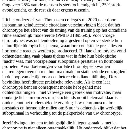
Ongeveer 25% van de mensen is sterk ochtendgericht, 25% sterk
avondgericht, en de rest zit daar ergens tussenin.
Uit het onderzoek van Thomas en collega’s uit 2020 naar door
inspanning geïnduceerde circadiane verschuivingen bleek dat het
chronotype het effect van de timing van de training op het circadiane
ritme aanzienlijk modereerde (PMID 31895695). Voor vroege
chronotypes was ochtendoefening afgestemd op en versterkte hun
natuurlijke biologische schema, waardoor consistente prestaties en
hormonale reacties werden geproduceerd. Bij late chronotypes vond
ochtendtraining vaak plaats tijdens wat in feite hun biologische
‘nacht’ was, met voorspelbaar suboptimale prestaties en hormonale
profielen. Avondoefeningen voor late chronotypes kwamen
daarentegen overeen met hun maximale prestatieperiode en zorgden
in de loop van de tijd voor een betere circadiane uitlijning. Deze
bevinding heeft directe praktische relevantie. Als je een laat
chronotype bent en consequent moeite hebt gehad met
ochtendtrainingen – niet vanwege een gebrek aan motivatie, maar
omdat je lichaam om zes uur ‘s ochtends nooit helemaal klaar is –
ondersteunt het onderzoek die ervaring. Uw neuromusculaire
prestaties en hormonale milieu om 6 uur ‘s ochtends zijn werkelijk
suboptimaal in verhouding tot de piekperiode van uw chronotype.
Jezelf dwingen tot een trainingstijd die in tegenspraak is met je
chronotype is niet alleen ongemakkelijk. Uit onderzoek blijkt dat het