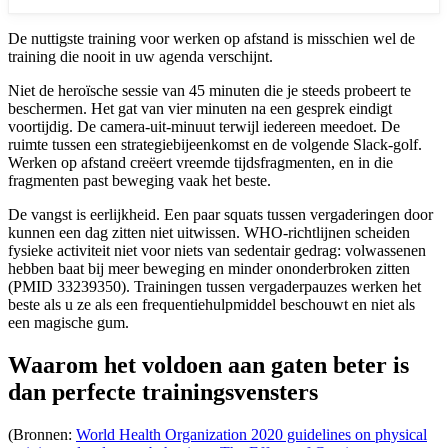
De nuttigste training voor werken op afstand is misschien wel de
training die nooit in uw agenda verschijnt.
Niet de heroïsche sessie van 45 minuten die je steeds probeert te
beschermen. Het gat van vier minuten na een gesprek eindigt
voortijdig. De camera-uit-minuut terwijl iedereen meedoet. De
ruimte tussen een strategiebijeenkomst en de volgende Slack-golf.
Werken op afstand creëert vreemde tijdsfragmenten, en in die
fragmenten past beweging vaak het beste.
De vangst is eerlijkheid. Een paar squats tussen vergaderingen door
kunnen een dag zitten niet uitwissen. WHO-richtlijnen scheiden
fysieke activiteit niet voor niets van sedentair gedrag: volwassenen
hebben baat bij meer beweging en minder ononderbroken zitten
(PMID 33239350). Trainingen tussen vergaderpauzes werken het
beste als u ze als een frequentiehulpmiddel beschouwt en niet als
een magische gum.
Waarom het voldoen aan gaten beter is
dan perfecte trainingsvensters
(Bronnen:
World Health Organization 2020 guidelines on physical