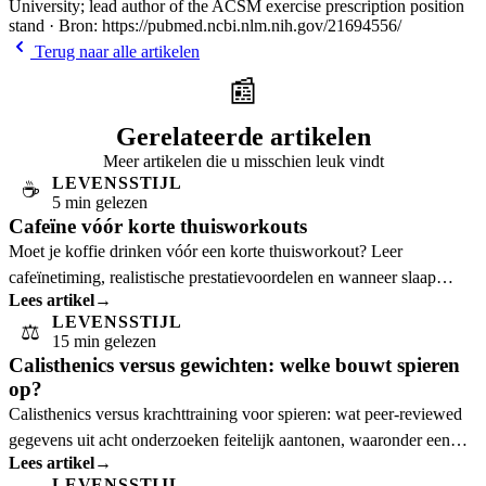
University; lead author of the ACSM exercise prescription position
stand · Bron: https://pubmed.ncbi.nlm.nih.gov/21694556/
Terug naar alle artikelen
📰
Gerelateerde artikelen
Meer artikelen die u misschien leuk vindt
LEVENSSTIJL
☕
5 min gelezen
Cafeïne vóór korte thuisworkouts
Moet je koffie drinken vóór een korte thuisworkout? Leer
cafeïnetiming, realistische prestatievoordelen en wanneer slaap
Lees artikel
→
belangrijker is.
LEVENSSTIJL
⚖️
15 min gelezen
Calisthenics versus gewichten: welke bouwt spieren
op?
Calisthenics versus krachttraining voor spieren: wat peer-reviewed
gegevens uit acht onderzoeken feitelijk aantonen, waaronder een
Lees artikel
→
verrassende bevinding uit
LEVENSSTIJL