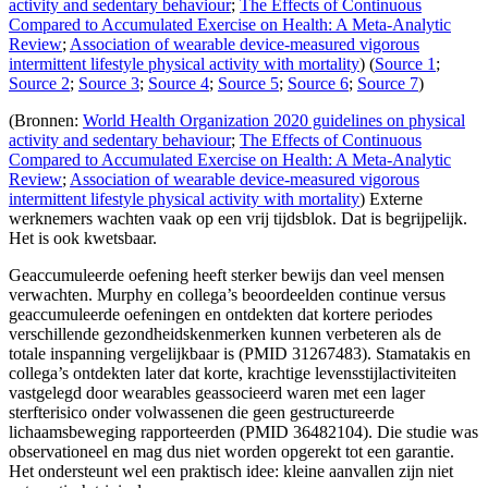
activity and sedentary behaviour
;
The Effects of Continuous
Compared to Accumulated Exercise on Health: A Meta-Analytic
Review
;
Association of wearable device-measured vigorous
intermittent lifestyle physical activity with mortality
) (
Source 1
;
Source 2
;
Source 3
;
Source 4
;
Source 5
;
Source 6
;
Source 7
)
(Bronnen:
World Health Organization 2020 guidelines on physical
activity and sedentary behaviour
;
The Effects of Continuous
Compared to Accumulated Exercise on Health: A Meta-Analytic
Review
;
Association of wearable device-measured vigorous
intermittent lifestyle physical activity with mortality
) Externe
werknemers wachten vaak op een vrij tijdsblok. Dat is begrijpelijk.
Het is ook kwetsbaar.
Geaccumuleerde oefening heeft sterker bewijs dan veel mensen
verwachten. Murphy en collega’s beoordeelden continue versus
geaccumuleerde oefeningen en ontdekten dat kortere periodes
verschillende gezondheidskenmerken kunnen verbeteren als de
totale inspanning vergelijkbaar is (PMID 31267483). Stamatakis en
collega’s ontdekten later dat korte, krachtige levensstijlactiviteiten
vastgelegd door wearables geassocieerd waren met een lager
sterfterisico onder volwassenen die geen gestructureerde
lichaamsbeweging rapporteerden (PMID 36482104). Die studie was
observationeel en mag dus niet worden opgerekt tot een garantie.
Het ondersteunt wel een praktisch idee: kleine aanvallen zijn niet