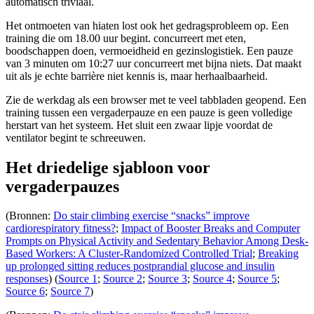
automatisch triviaal.
Het ontmoeten van hiaten lost ook het gedragsprobleem op. Een
training die om 18.00 uur begint. concurreert met eten,
boodschappen doen, vermoeidheid en gezinslogistiek. Een pauze
van 3 minuten om 10:27 uur concurreert met bijna niets. Dat maakt
uit als je echte barrière niet kennis is, maar herhaalbaarheid.
Zie de werkdag als een browser met te veel tabbladen geopend. Een
training tussen een vergaderpauze en een pauze is geen volledige
herstart van het systeem. Het sluit een zwaar lipje voordat de
ventilator begint te schreeuwen.
Het driedelige sjabloon voor
vergaderpauzes
(Bronnen:
Do stair climbing exercise “snacks” improve
cardiorespiratory fitness?
;
Impact of Booster Breaks and Computer
Prompts on Physical Activity and Sedentary Behavior Among Desk-
Based Workers: A Cluster-Randomized Controlled Trial
;
Breaking
up prolonged sitting reduces postprandial glucose and insulin
responses
) (
Source 1
;
Source 2
;
Source 3
;
Source 4
;
Source 5
;
Source 6
;
Source 7
)