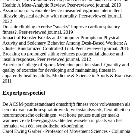
Health: A Meta-Analytic Review. Peer-reviewed journal. 2019
Association of wearable device-measured vigorous intermittent
lifestyle physical activity with mortality. Peer-reviewed journal.
2022
Do stair climbing exercise "snacks" improve cardiorespiratory
fitness?. Peer-reviewed journal. 2019
Impact of Booster Breaks and Computer Prompts on Physical
Activity and Sedentary Behavior Among Desk-Based Workers: A
Cluster-Randomized Controlled Trial. Peer-reviewed journal. 2016
Breaking up prolonged sitting reduces postprandial glucose and
insulin responses. Peer-reviewed journal. 2012
American College of Sports Medicine position stand. Quantity and
quality of exercise for developing and maintaining fitness in
apparently healthy adults. Medicine & Science in Sports & Exercise.
2011
Expertperspectief
De ACSM-positiestandaard omschrijft fitness voor volwassenen als
een mix van cardiorespiratoir werk, weerstandswerk, flexibiliteit en
neuromotorische oefeningen, wat korte pauzes nuttiger maakt
wanneer ze de bewegingskwaliteiten wisselen in plaats van het
herhalen van één symbolische rekoefening.
Carol Ewing Garber · Professor of Movement Sciences · Columbia