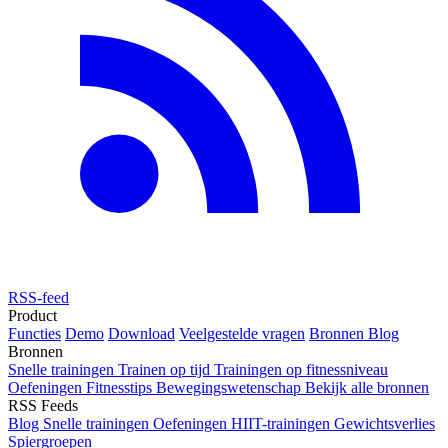
RSS-feed
Product
Functies
Demo
Download
Veelgestelde vragen
Bronnen
Blog
Bronnen
Snelle trainingen
Trainen op tijd
Trainingen op fitnessniveau
Oefeningen
Fitnesstips
Bewegingswetenschap
Bekijk alle bronnen
RSS Feeds
Blog
Snelle trainingen
Oefeningen
HIIT-trainingen
Gewichtsverlies
Spiergroepen