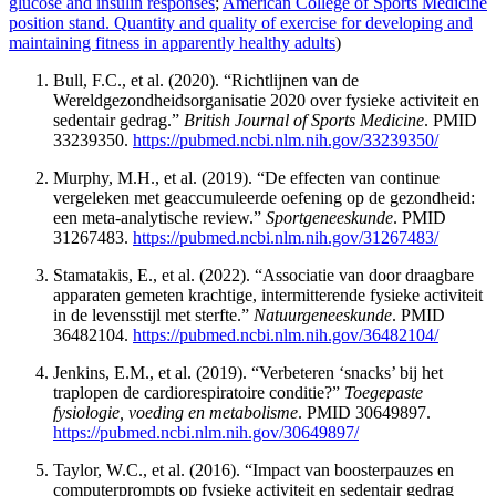
glucose and insulin responses
;
American College of Sports Medicine
position stand. Quantity and quality of exercise for developing and
maintaining fitness in apparently healthy adults
)
Bull, F.C., et al. (2020). “Richtlijnen van de
Wereldgezondheidsorganisatie 2020 over fysieke activiteit en
sedentair gedrag.”
British Journal of Sports Medicine
. PMID
33239350.
https://pubmed.ncbi.nlm.nih.gov/33239350/
Murphy, M.H., et al. (2019). “De effecten van continue
vergeleken met geaccumuleerde oefening op de gezondheid:
een meta-analytische review.”
Sportgeneeskunde
. PMID
31267483.
https://pubmed.ncbi.nlm.nih.gov/31267483/
Stamatakis, E., et al. (2022). “Associatie van door draagbare
apparaten gemeten krachtige, intermitterende fysieke activiteit
in de levensstijl met sterfte.”
Natuurgeneeskunde
. PMID
36482104.
https://pubmed.ncbi.nlm.nih.gov/36482104/
Jenkins, E.M., et al. (2019). “Verbeteren ‘snacks’ bij het
traplopen de cardiorespiratoire conditie?”
Toegepaste
fysiologie, voeding en metabolisme
. PMID 30649897.
https://pubmed.ncbi.nlm.nih.gov/30649897/
Taylor, W.C., et al. (2016). “Impact van boosterpauzes en
computerprompts op fysieke activiteit en sedentair gedrag