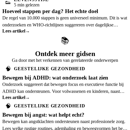
👟
5 min gelezen
Hoeveel stappen per dag? Het echte doel
De regel van 10.000 stappen is geen universeel minimum. Dit is wat
onderzoeken en WHO-richtlijnen suggereren over dagelijkse
Lees artikel
→
stappen, leeftijd en realistische
📚
Ontdek meer gidsen
Ga door met het verkennen van gerelateerde onderwerpen
🧠
GEESTELIJKE GEZONDHEID
Bewegen bij ADHD: wat onderzoek laat zien
Onderzoek suggereert dat bewegen focus en executieve functie bij
ADHD kan ondersteunen. Voor volwassenen en kinderen, naast
Lees artikel
→
professionele zorg.
🧠
GEESTELIJKE GEZONDHEID
Bewegen bij angst: wat helpt echt?
Bewegen kan angstklachten ondersteunen naast professionele zorg.
Lees welke rustige routines, ademhaling en beweegvormen het best