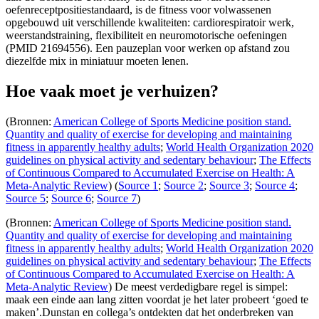
oefenreceptpositiestandaard, is de fitness voor volwassenen
opgebouwd uit verschillende kwaliteiten: cardiorespiratoir werk,
weerstandstraining, flexibiliteit en neuromotorische oefeningen
(PMID 21694556). Een pauzeplan voor werken op afstand zou
diezelfde mix in miniatuur moeten lenen.
Hoe vaak moet je verhuizen?
(Bronnen:
American College of Sports Medicine position stand.
Quantity and quality of exercise for developing and maintaining
fitness in apparently healthy adults
;
World Health Organization 2020
guidelines on physical activity and sedentary behaviour
;
The Effects
of Continuous Compared to Accumulated Exercise on Health: A
Meta-Analytic Review
) (
Source 1
;
Source 2
;
Source 3
;
Source 4
;
Source 5
;
Source 6
;
Source 7
)
(Bronnen:
American College of Sports Medicine position stand.
Quantity and quality of exercise for developing and maintaining
fitness in apparently healthy adults
;
World Health Organization 2020
guidelines on physical activity and sedentary behaviour
;
The Effects
of Continuous Compared to Accumulated Exercise on Health: A
Meta-Analytic Review
) De meest verdedigbare regel is simpel:
maak een einde aan lang zitten voordat je het later probeert ‘goed te
maken’.Dunstan en collega’s ontdekten dat het onderbreken van