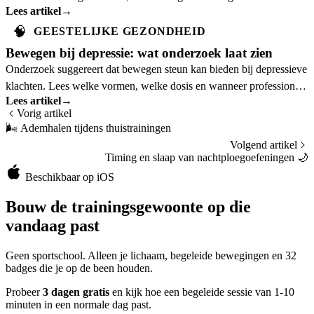
Lees artikel
→
passen.
🧠
GEESTELIJKE GEZONDHEID
Bewegen bij depressie: wat onderzoek laat zien
Onderzoek suggereert dat bewegen steun kan bieden bij depressieve
klachten. Lees welke vormen, welke dosis en wanneer professionele
Lees artikel
→
hulp nodig is.
Vorig artikel
🌬️
Ademhalen tijdens thuistrainingen
Volgend artikel
Timing en slaap van nachtploegoefeningen
🌙
Beschikbaar op iOS
Bouw de trainingsgewoonte op die
vandaag past
Geen sportschool. Alleen je lichaam, begeleide bewegingen en 32
badges die je op de been houden.
Probeer
3 dagen gratis
en kijk hoe een begeleide sessie van 1-10
minuten in een normale dag past.