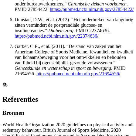
onder bureauwerknemers.”
Chronische ziekten voorkomen
.
PMID 27854422.
https://pubmed.ncbi.nlm.nih.gov/27854422/
Dunstan, D.W., et al. (2012). “Het onderbreken van langdurig
zitten vermindert de postprandiale glucose- en
insulinereacties.”
Diabeteszorg
. PMID 22374636.
https://pubmed.ncbi.nlm.nih.gov/22374636/
Garber, C.E., et al. (2011). “De stand van zaken van het
American College of Sports Medicine. Kwantiteit en kwaliteit
van lichaamsbeweging voor het ontwikkelen en behouden
van fitheid bij ogenschijnlijk gezonde volwassenen.”
Geneeskunde en wetenschap in sport en beweging
. PMID
21694556.
https://pubmed.ncbi.nlm.nih.gov/21694556/
📚
Referenties
Bronnen
World Health Organization 2020 guidelines on physical activity and
sedentary behaviour. British Journal of Sports Medicine. 2020
The Effects of Continuous Compared to Accumulated Exercise on