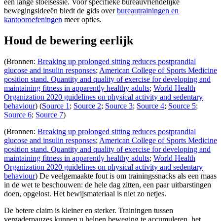
één lange stoelsessie. Voor specifieke bureauvriendelijke
bewegingsideeën biedt de gids over
bureautrainingen en
kantooroefeningen
meer opties.
Houd de bewering eerlijk
(Bronnen:
Breaking up prolonged sitting reduces postprandial
glucose and insulin responses
;
American College of Sports Medicine
position stand. Quantity and quality of exercise for developing and
maintaining fitness in apparently healthy adults
;
World Health
Organization 2020 guidelines on physical activity and sedentary
behaviour
) (
Source 1
;
Source 2
;
Source 3
;
Source 4
;
Source 5
;
Source 6
;
Source 7
)
(Bronnen:
Breaking up prolonged sitting reduces postprandial
glucose and insulin responses
;
American College of Sports Medicine
position stand. Quantity and quality of exercise for developing and
maintaining fitness in apparently healthy adults
;
World Health
Organization 2020 guidelines on physical activity and sedentary
behaviour
) De veelgemaakte fout is om trainingssnacks als een maas
in de wet te beschouwen: de hele dag zitten, een paar uitbarstingen
doen, opgelost. Het bewijsmateriaal is niet zo netjes.
De betere claim is kleiner en sterker. Trainingen tussen
vergaderpauzes kunnen u helpen beweging te accumuleren, het