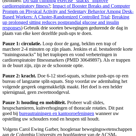
(Bronnen:
Do stair climbing exercise “snacks” improve
cardiorespiratory fitness?
;
Impact of Booster Breaks and Computer
Prompts on Physical Activity and Sedentary Behavior Among Desk-
Based Workers: A Cluster-Randomized Controlled Trial
;
Breaking
up prolonged sitting reduces postprandial glucose and insulin
responses
) Gebruik drie soorten bewegingen gedurende de dag in
plaats van elke keer dezelfde push-ups te doen.
Pauze 1: circulatie.
Loop door de gang, beklim een ​​trap of
marcheer 2-4 minuten op zijn plaats. Jenkins et al. bestudeerde korte
“trainingssnacks” bij het traplopen en vond verbeteringen in
cardiorespiratoire fitnessmarkers (PMID 30649897). Als er trappen
in de buurt zijn, zijn ze de schoonste optie.
Pauze 2: kracht.
Doe 6-12 stoel-squats, schuine push-ups op een
bureau of langzame split-squats. Stop voordat uw ademhaling het
volgende gesprek ongemakkelijk maakt. Het doel is een helder
spiersignaal, geen zweetnoodgeval.
Pauze 3: houding en mobiliteit.
Probeer wall slides,
heupscharnieren, kuitverhogingen of thoracale rotaties. Dit past
goed bij
bureautrainingen en kantooroefeningen
wanneer uw
opstelling uw schouders rond en heupen stil houdt.
Volgens Carol Ewing Garber, hoogleraar bewegingswetenschappen
aan de Columbia University en hoofdauteur van de ACSM-