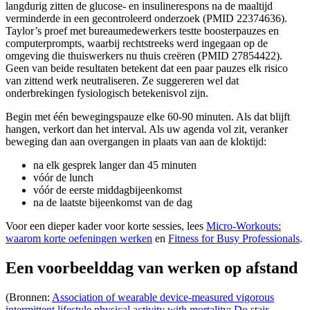
langdurig zitten de glucose- en insulinerespons na de maaltijd
verminderde in een gecontroleerd onderzoek (PMID 22374636).
Taylor’s proef met bureaumedewerkers testte boosterpauzes en
computerprompts, waarbij rechtstreeks werd ingegaan op de
omgeving die thuiswerkers nu thuis creëren (PMID 27854422).
Geen van beide resultaten betekent dat een paar pauzes elk risico
van zittend werk neutraliseren. Ze suggereren wel dat
onderbrekingen fysiologisch betekenisvol zijn.
Begin met één bewegingspauze elke 60-90 minuten. Als dat blijft
hangen, verkort dan het interval. Als uw agenda vol zit, veranker
beweging dan aan overgangen in plaats van aan de kloktijd:
na elk gesprek langer dan 45 minuten
vóór de lunch
vóór de eerste middagbijeenkomst
na de laatste bijeenkomst van de dag
Voor een dieper kader voor korte sessies, lees
Micro-Workouts:
waarom korte oefeningen werken
en
Fitness for Busy Professionals
.
Een voorbeelddag van werken op afstand
(Bronnen:
Association of wearable device-measured vigorous
intermittent lifestyle physical activity with mortality
;
Do stair