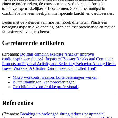
zitten te onderbreken, de consistentie te verbeteren en formele
trainingen gemakkelijker te beschermen. Ze zijn het nuttigst in
combinatie met een weekplan met speciale kracht- en cardiosessies.
Begin met de kalender van morgen. Zoek drie gaten. Plaats één
bewegingstype in elke opening. Stop dan met onderhandelen met de
fantasieversie van je schema.
Gerelateerde artikelen
(Bronnen:
Do stair climbing exercise “snacks” improve
cardiorespiratory fitness?
;
Impact of Booster Breaks and Computer
Prompts on Physical Activity and Sedentary Behavior Among Desk-
Based Workers: A Cluster-Randomized Controlled Trial
)
Micro-workouts: waarom korte oefeningen werken
Bureautrainingen: kantooroefeningen
Geschiktheid voor drukke professionals
Referenties
(Bronnen:
Breaking up prolonged sitting reduces postprandial