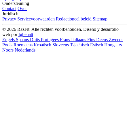
Ondersteuning
Contact
Over
Juridisch
Privacy
Servicevoorwaarden
Redactioneel beleid
Sitemap
© 2026 RazFit. Alle rechten voorbehouden.
Diseño y desarrollo
web por
Ighenatt
Engels
Spaans
Duits
Portugees
Frans
Italiaans
Fins
Deens
Zweeds
Pools
Roemeens
Kroatisch
Sloveens
Tsjechisch
Estisch
Hongaars
Noors
Nederlands