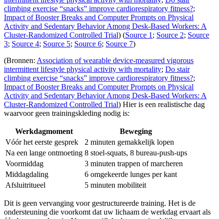
climbing exercise “snacks” improve cardiorespiratory fitness?
;
Impact of Booster Breaks and Computer Prompts on Physical
Activity and Sedentary Behavior Among Desk-Based Workers: A
Cluster-Randomized Controlled Trial
) (
Source 1
;
Source 2
;
Source
3
;
Source 4
;
Source 5
;
Source 6
;
Source 7
)
(Bronnen:
Association of wearable device-measured vigorous
intermittent lifestyle physical activity with mortality
;
Do stair
climbing exercise “snacks” improve cardiorespiratory fitness?
;
Impact of Booster Breaks and Computer Prompts on Physical
Activity and Sedentary Behavior Among Desk-Based Workers: A
Cluster-Randomized Controlled Trial
) Hier is een realistische dag
waarvoor geen trainingskleding nodig is:
Werkdagmoment
Beweging
Vóór het eerste gesprek
2 minuten gemakkelijk lopen
Na een lange ontmoeting
8 stoel-squats, 8 bureau-push-ups
Voormiddag
3 minuten trappen of marcheren
Middagdaling
6 omgekeerde lunges per kant
Afsluitritueel
5 minuten mobiliteit
Dit is geen vervanging voor gestructureerde training. Het is de
ondersteuning die voorkomt dat uw lichaam de werkdag ervaart als