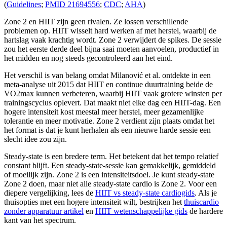
(
Guidelines
;
PMID 21694556
;
CDC
;
AHA
)
Zone 2 en HIIT zijn geen rivalen. Ze lossen verschillende
problemen op. HIIT wisselt hard werken af ​​met herstel, waarbij de
hartslag vaak krachtig wordt. Zone 2 verwijdert de spikes. De sessie
zou het eerste derde deel bijna saai moeten aanvoelen, productief in
het midden en nog steeds gecontroleerd aan het eind.
Het verschil is van belang omdat Milanović et al. ontdekte in een
meta-analyse uit 2015 dat HIIT en continue duurtraining beide de
VO2max kunnen verbeteren, waarbij HIIT vaak grotere winsten per
trainingscyclus oplevert. Dat maakt niet elke dag een HIIT-dag. Een
hogere intensiteit kost meestal meer herstel, meer gezamenlijke
tolerantie en meer motivatie. Zone 2 verdient zijn plaats omdat het
het format is dat je kunt herhalen als een nieuwe harde sessie een
slecht idee zou zijn.
Steady-state is een bredere term. Het betekent dat het tempo relatief
constant blijft. Een steady-state-sessie kan gemakkelijk, gemiddeld
of moeilijk zijn. Zone 2 is een intensiteitsdoel. Je kunt steady-state
Zone 2 doen, maar niet alle steady-state cardio is Zone 2. Voor een
diepere vergelijking, lees de
HIIT vs steady-state cardiogids
. Als je
thuisopties met een hogere intensiteit wilt, bestrijken het
thuiscardio
zonder apparatuur artikel
en
HIIT wetenschappelijke gids
de hardere
kant van het spectrum.