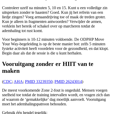
Controleer uzelf na minuten 5, 10 en 15. Kunt u een volledige zin
uitspreken zonder te haasten? Goed. Kun jij het refrein van een
liedje zingen? Voeg armaandrijving toe of maak de treden groter.
Kun je alleen in fragmenten antwoorden? Verwijder de armen,
verklein het bereik of schakel over op marcheren totdat de
ademhaling tot rust komt.
Voor beginners is 10-12 minuten voldoende. De ODPHP Move
Your Way-begeleiding is op de beste manier bot: zelfs 5 minuten
fysieke activiteit heeft voordelen voor de gezondheid, en dat klopt.
Begin daar als dat de sessie is die u kunt herhalen.
Vooruitgang zonder er HIIT van te
maken
(
CDC
;
AHA
;
PMID 33239350
;
PMID 26243014
)
De meest voorkomende Zone 2-fout is ongeduld. Mensen voegen
snelheid toe totdat de training intervallen wordt, en vragen zich dan
af waarom de ‘gemakkelijke’ dag moeilijk aanvoelt. Vooruitgang
moet het ademhalingspatroon behouden.
Gebruik één hendel tegelijk: