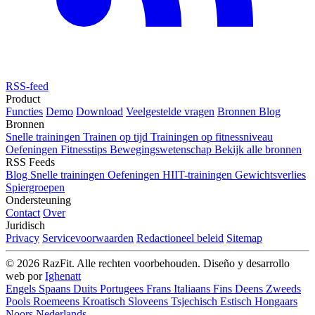
RSS-feed
Product
Functies
Demo
Download
Veelgestelde vragen
Bronnen
Blog
Bronnen
Snelle trainingen
Trainen op tijd
Trainingen op fitnessniveau
Oefeningen
Fitnesstips
Bewegingswetenschap
Bekijk alle bronnen
RSS Feeds
Blog
Snelle trainingen
Oefeningen
HIIT-trainingen
Gewichtsverlies
Spiergroepen
Ondersteuning
Contact
Over
Juridisch
Privacy
Servicevoorwaarden
Redactioneel beleid
Sitemap
© 2026 RazFit. Alle rechten voorbehouden.
Diseño y desarrollo
web por
Ighenatt
Engels
Spaans
Duits
Portugees
Frans
Italiaans
Fins
Deens
Zweeds
Pools
Roemeens
Kroatisch
Sloveens
Tsjechisch
Estisch
Hongaars
Noors
Nederlands