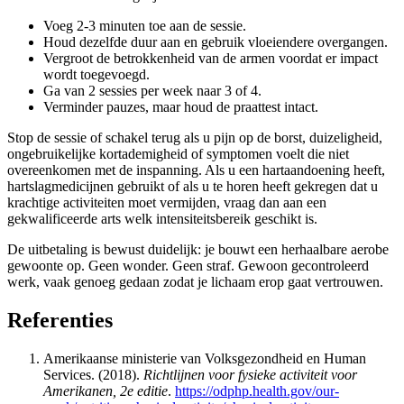
Voeg 2-3 minuten toe aan de sessie.
Houd dezelfde duur aan en gebruik vloeiendere overgangen.
Vergroot de betrokkenheid van de armen voordat er impact
wordt toegevoegd.
Ga van 2 sessies per week naar 3 of 4.
Verminder pauzes, maar houd de praattest intact.
Stop de sessie of schakel terug als u pijn op de borst, duizeligheid,
ongebruikelijke kortademigheid of symptomen voelt die niet
overeenkomen met de inspanning. Als u een hartaandoening heeft,
hartslagmedicijnen gebruikt of als u te horen heeft gekregen dat u
krachtige activiteiten moet vermijden, vraag dan aan een
gekwalificeerde arts welk intensiteitsbereik geschikt is.
De uitbetaling is bewust duidelijk: je bouwt een herhaalbare aerobe
gewoonte op. Geen wonder. Geen straf. Gewoon gecontroleerd
werk, vaak genoeg gedaan zodat je lichaam erop gaat vertrouwen.
Referenties
Amerikaanse ministerie van Volksgezondheid en Human
Services. (2018).
Richtlijnen voor fysieke activiteit voor
Amerikanen, 2e editie
.
https://odphp.health.gov/our-