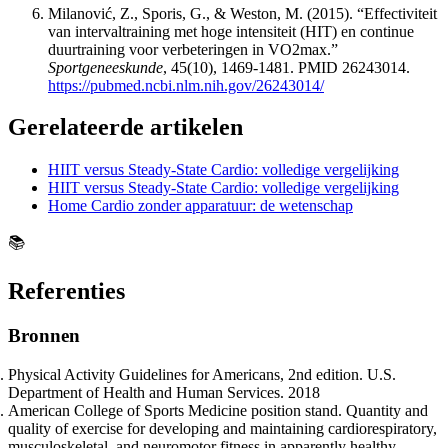
Milanović, Z., Sporis, G., & Weston, M. (2015). “Effectiviteit
van intervaltraining met hoge intensiteit (HIT) en continue
duurtraining voor verbeteringen in VO2max.”
Sportgeneeskunde
, 45(10), 1469-1481. PMID 26243014.
https://pubmed.ncbi.nlm.nih.gov/26243014/
Gerelateerde artikelen
HIIT versus Steady-State Cardio: volledige vergelijking
HIIT versus Steady-State Cardio: volledige vergelijking
Home Cardio zonder apparatuur: de wetenschap
📚
Referenties
Bronnen
Physical Activity Guidelines for Americans, 2nd edition. U.S.
Department of Health and Human Services. 2018
American College of Sports Medicine position stand. Quantity and
quality of exercise for developing and maintaining cardiorespiratory,
musculoskeletal, and neuromotor fitness in apparently healthy