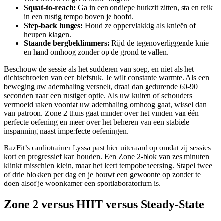
Squat-to-reach:
Ga in een ondiepe hurkzit zitten, sta en reik
in een rustig tempo boven je hoofd.
Step-back lunges:
Houd ze oppervlakkig als knieën of
heupen klagen.
Staande bergbeklimmers:
Rijd de tegenoverliggende knie
en hand omhoog zonder op de grond te vallen.
Beschouw de sessie als het sudderen van soep, en niet als het
dichtschroeien van een biefstuk. Je wilt constante warmte. Als een
beweging uw ademhaling versnelt, draai dan gedurende 60-90
seconden naar een rustiger optie. Als uw kuiten of schouders
vermoeid raken voordat uw ademhaling omhoog gaat, wissel dan
van patroon. Zone 2 thuis gaat minder over het vinden van één
perfecte oefening en meer over het beheren van een stabiele
inspanning naast imperfecte oefeningen.
RazFit’s cardiotrainer Lyssa past hier uiteraard op omdat zij sessies
kort en progressief kan houden. Een Zone 2-blok van zes minuten
klinkt misschien klein, maar het leert tempobeheersing. Stapel twee
of drie blokken per dag en je bouwt een gewoonte op zonder te
doen alsof je woonkamer een sportlaboratorium is.
Zone 2 versus HIIT versus Steady-State