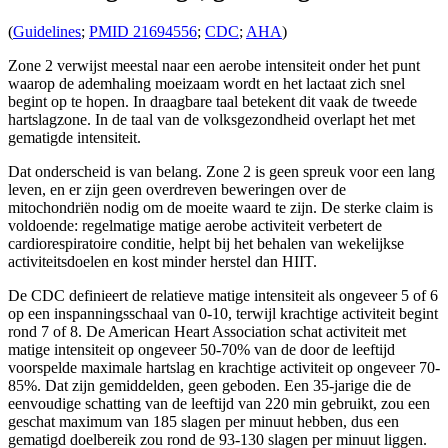
(
Guidelines
;
PMID 21694556
;
CDC
;
AHA
)
Zone 2 verwijst meestal naar een aerobe intensiteit onder het punt
waarop de ademhaling moeizaam wordt en het lactaat zich snel
begint op te hopen. In draagbare taal betekent dit vaak de tweede
hartslagzone. In de taal van de volksgezondheid overlapt het met
gematigde intensiteit.
Dat onderscheid is van belang. Zone 2 is geen spreuk voor een lang
leven, en er zijn geen overdreven beweringen over de
mitochondriën nodig om de moeite waard te zijn. De sterke claim is
voldoende: regelmatige matige aerobe activiteit verbetert de
cardiorespiratoire conditie, helpt bij het behalen van wekelijkse
activiteitsdoelen en kost minder herstel dan HIIT.
De CDC definieert de relatieve matige intensiteit als ongeveer 5 of 6
op een inspanningsschaal van 0-10, terwijl krachtige activiteit begint
rond 7 of 8. De American Heart Association schat activiteit met
matige intensiteit op ongeveer 50-70% van de door de leeftijd
voorspelde maximale hartslag en krachtige activiteit op ongeveer 70-
85%. Dat zijn gemiddelden, geen geboden. Een 35-jarige die de
eenvoudige schatting van de leeftijd van 220 min gebruikt, zou een
geschat maximum van 185 slagen per minuut hebben, dus een
gematigd doelbereik zou rond de 93-130 slagen per minuut liggen.