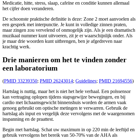
Medicatie, hitte, stress, slaap, cafeïne en conditie kunnen allemaal
het cijfer doen veranderen.
De schoonste praktische definitie is deze: Zone 2 moet aanvoelen als
een gesprek met interpunctie. Je kunt in volledige zinnen praten,
maar zingen zou vervelend of onmogelijk zijn. Als je een dramatisch
muzikaal nummer kunt uitvoeren, zit je er waarschijnlijk onder. Als
je maar drie woorden kunt uitbrengen, ben je afgedreven naar
krachtig werk.
Drie manieren om het te vinden zonder
een laboratorium
(
PMID 33239350
;
PMID 26243014
;
Guidelines
;
PMID 21694556
)
Hartslag is nuttig, maar het is niet het hele verhaal. Een polssensor
kan vertraging oplopen tijdens stapsgewijze bewegingen, en bij
cardio met lichaamsgewicht binnenshuis worden de armen vaak
genoeg gebruikt om optische metingen te verwarren. Gebruik de
hartslag als input en vergelijk deze vervolgens met de waargenomen
inspanning en de praattest.
Begin met hartslag. Schat uw maximum in op 220 min de leeftijd en
gebruik vervolgens het bereik van 50-70% van de AHA als