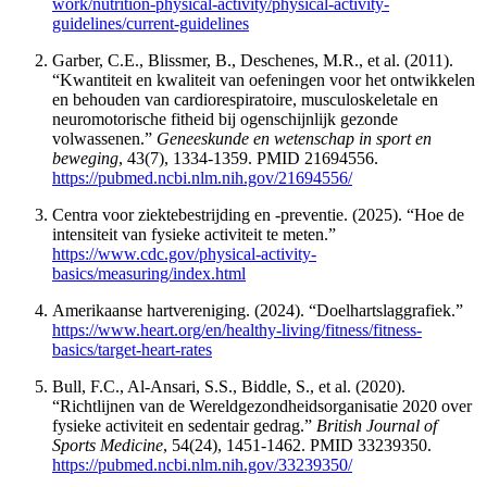
work/nutrition-physical-activity/physical-activity-
guidelines/current-guidelines
Garber, C.E., Blissmer, B., Deschenes, M.R., et al. (2011).
“Kwantiteit en kwaliteit van oefeningen voor het ontwikkelen
en behouden van cardiorespiratoire, musculoskeletale en
neuromotorische fitheid bij ogenschijnlijk gezonde
volwassenen.”
Geneeskunde en wetenschap in sport en
beweging
, 43(7), 1334-1359. PMID 21694556.
https://pubmed.ncbi.nlm.nih.gov/21694556/
Centra voor ziektebestrijding en -preventie. (2025). “Hoe de
intensiteit van fysieke activiteit te meten.”
https://www.cdc.gov/physical-activity-
basics/measuring/index.html
Amerikaanse hartvereniging. (2024). “Doelhartslaggrafiek.”
https://www.heart.org/en/healthy-living/fitness/fitness-
basics/target-heart-rates
Bull, F.C., Al-Ansari, S.S., Biddle, S., et al. (2020).
“Richtlijnen van de Wereldgezondheidsorganisatie 2020 over
fysieke activiteit en sedentair gedrag.”
British Journal of
Sports Medicine
, 54(24), 1451-1462. PMID 33239350.
https://pubmed.ncbi.nlm.nih.gov/33239350/