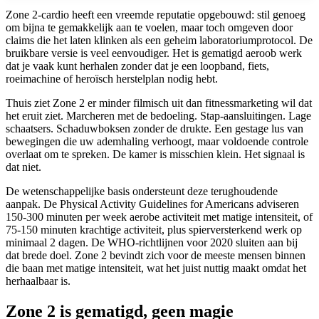
Zone 2-cardio heeft een vreemde reputatie opgebouwd: stil genoeg
om bijna te gemakkelijk aan te voelen, maar toch omgeven door
claims die het laten klinken als een geheim laboratoriumprotocol. De
bruikbare versie is veel eenvoudiger. Het is gematigd aeroob werk
dat je vaak kunt herhalen zonder dat je een loopband, fiets,
roeimachine of heroïsch herstelplan nodig hebt.
Thuis ziet Zone 2 er minder filmisch uit dan fitnessmarketing wil dat
het eruit ziet. Marcheren met de bedoeling. Stap-aansluitingen. Lage
schaatsers. Schaduwboksen zonder de drukte. Een gestage lus van
bewegingen die uw ademhaling verhoogt, maar voldoende controle
overlaat om te spreken. De kamer is misschien klein. Het signaal is
dat niet.
De wetenschappelijke basis ondersteunt deze terughoudende
aanpak. De Physical Activity Guidelines for Americans adviseren
150-300 minuten per week aerobe activiteit met matige intensiteit, of
75-150 minuten krachtige activiteit, plus spierversterkend werk op
minimaal 2 dagen. De WHO-richtlijnen voor 2020 sluiten aan bij
dat brede doel. Zone 2 bevindt zich voor de meeste mensen binnen
die baan met matige intensiteit, wat het juist nuttig maakt omdat het
herhaalbaar is.
Zone 2 is gematigd, geen magie