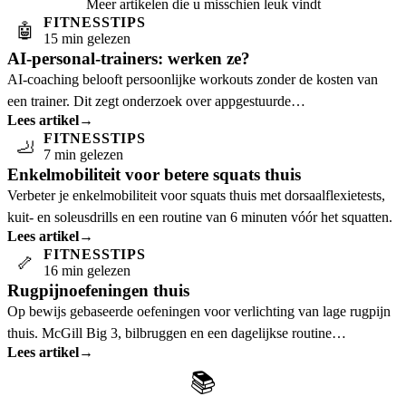
Meer artikelen die u misschien leuk vindt
FITNESSTIPS
🤖
15 min gelezen
AI-personal-trainers: werken ze?
AI-coaching belooft persoonlijke workouts zonder de kosten van
een trainer. Dit zegt onderzoek over appgestuurde
Lees artikel
→
fitnessprogrammering en wie er het meest van
FITNESSTIPS
🦶
7 min gelezen
Enkelmobiliteit voor betere squats thuis
Verbeter je enkelmobiliteit voor squats thuis met dorsaalflexietests,
kuit- en soleusdrills en een routine van 6 minuten vóór het squatten.
Lees artikel
→
FITNESSTIPS
🦴
16 min gelezen
Rugpijnoefeningen thuis
Op bewijs gebaseerde oefeningen voor verlichting van lage rugpijn
thuis. McGill Big 3, bilbruggen en een dagelijkse routine
Lees artikel
→
ondersteund door onderzoek.
📚