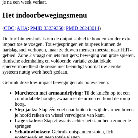
je na een week verlaat.
Het indoorbewegingsmenu
(
CDC
;
AHA
;
PMID 33239350
;
PMID 26243014
)
De truc binnenshuis is om de output stabiel te houden zonder extra
impact toe te voegen. Touwtjespringen en burpees kunnen de
hartslag snel verhogen, maar ze duwen mensen meestal naar HIIT-
gebied. Zone 2 vraagt ​​om iets rustigers: beweging van grote spieren,
ritmische ademhaling en voldoende variatie zodat lokale
spiervermoeidheid de sessie niet beëindigt voordat uw aerobe
systeem nuttig werk heeft gedaan.
Gebruik deze low-impact bewegingen als bouwstenen:
Marcheren met armaandrijving:
Til de knieën op tot een
comfortabele hoogte, zwaai met de armen en houd de romp
hoog.
Step jacks:
Stap één voet naar buiten terwijl de armen boven
je hoofd reiken en wissel vervolgens van kant.
Lage skaters:
Stap zijwaarts achter het standbeen zonder te
springen.
Schaduwboksen:
Gebruik ontspannen stoten, licht
voetenwerk en geen totale vlagen.