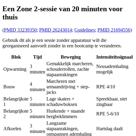
Een Zone 2-sessie van 20 minuten voor
thuis
(
PMID 33239350
;
PMID 26243014
;
Guidelines
;
PMID 21694556
)
Gebruik dit als je een sessie zonder apparatuur wilt die
georganiseerd aanvoelt zonder in een bootcamp te veranderen.
Blok
Tijd
Beweging
Intensiteitssignaal
Gemakkelijk marcheren,
3
Neusademhaling
Opwarming
schouderrollen, zachte
minuten
mogelijk
stapaanrakingen
Marcheren met
4
Bouw
armaandrijving + step-
RPE 4/10
minuten
jacks
Belangrijkste
5
Lage skaters +
Spreekbaar, niet
1
minuten
schaduwboksen
zingbaar
Belangrijkste
5
Hurkende + staande
RPE 5-6/10
2
minuten
bergbeklimmers
Langzame
3
Afkoelen
stapaanrakingen,
Hartslag daalt
minuten
ontspannen ademhaling