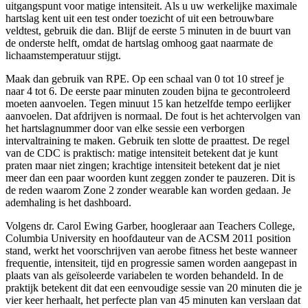
uitgangspunt voor matige intensiteit. Als u uw werkelijke maximale
hartslag kent uit een test onder toezicht of uit een betrouwbare
veldtest, gebruik die dan. Blijf de eerste 5 minuten in de buurt van
de onderste helft, omdat de hartslag omhoog gaat naarmate de
lichaamstemperatuur stijgt.
Maak dan gebruik van RPE. Op een schaal van 0 tot 10 streef je
naar 4 tot 6. De eerste paar minuten zouden bijna te gecontroleerd
moeten aanvoelen. Tegen minuut 15 kan hetzelfde tempo eerlijker
aanvoelen. Dat afdrijven is normaal. De fout is het achtervolgen van
het hartslagnummer door van elke sessie een verborgen
intervaltraining te maken. Gebruik ten slotte de praattest. De regel
van de CDC is praktisch: matige intensiteit betekent dat je kunt
praten maar niet zingen; krachtige intensiteit betekent dat je niet
meer dan een paar woorden kunt zeggen zonder te pauzeren. Dit is
de reden waarom Zone 2 zonder wearable kan worden gedaan. Je
ademhaling is het dashboard.
Volgens dr. Carol Ewing Garber, hoogleraar aan Teachers College,
Columbia University en hoofdauteur van de ACSM 2011 position
stand, werkt het voorschrijven van aerobe fitness het beste wanneer
frequentie, intensiteit, tijd en progressie samen worden aangepast in
plaats van als geïsoleerde variabelen te worden behandeld. In de
praktijk betekent dit dat een eenvoudige sessie van 20 minuten die je
vier keer herhaalt, het perfecte plan van 45 minuten kan verslaan dat