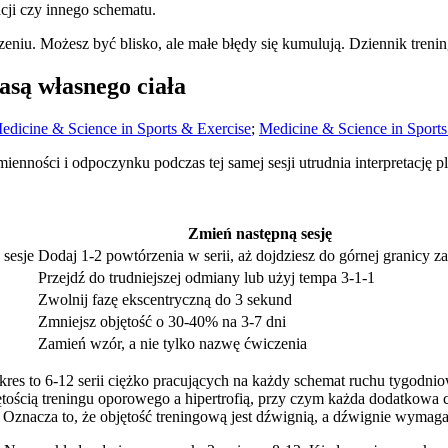
cji czy innego schematu.
zeniu. Możesz być blisko, ale małe błędy się kumulują. Dziennik treni
asą własnego ciała
edicine & Science in Sports & Exercise
;
Medicine & Science in Sports
enności i odpoczynku podczas tej samej sesji utrudnia interpretację pl
Zmień następną sesję
 sesje
Dodaj 1-2 powtórzenia w serii, aż dojdziesz do górnej granicy z
Przejdź do trudniejszej odmiany lub użyj tempa 3-1-1
Zwolnij fazę ekscentryczną do 3 sekund
Zmniejsz objętość o 30-40% na 3-7 dni
Zamień wzór, a nie tylko nazwę ćwiczenia
s to 6-12 serii ciężko pracujących na każdy schemat ruchu tygodni
ścią treningu oporowego a hipertrofią, przy czym każda dodatkowa co
 Oznacza to, że objętość treningową jest dźwignią, a dźwignie wymaga