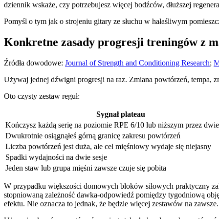
dziennik wskaże, czy potrzebujesz więcej bodźców, dłuższej regenera
Pomyśl o tym jak o strojeniu gitary ze słuchu w hałaśliwym pomieszc
Konkretne zasady progresji treningów z m
Źródła dowodowe:
Journal of Strength and Conditioning Research
;
M
Używaj jednej dźwigni progresji na raz. Zmiana powtórzeń, tempa, zmi
Oto czysty zestaw reguł:
Sygnał plateau
Kończysz każdą serię na poziomie RPE 6/10 lub niższym przez dwie
Dwukrotnie osiągnąłeś górną granicę zakresu powtórzeń
Liczba powtórzeń jest duża, ale cel mięśniowy wydaje się niejasny
Spadki wydajności na dwie sesje
Jeden staw lub grupa mięśni zawsze czuje się pobita
W przypadku większości domowych bloków siłowych praktyczny zakre
stopniowaną zależność dawka-odpowiedź pomiędzy tygodniową objęto
efektu. Nie oznacza to jednak, że będzie więcej zestawów na zawsze.