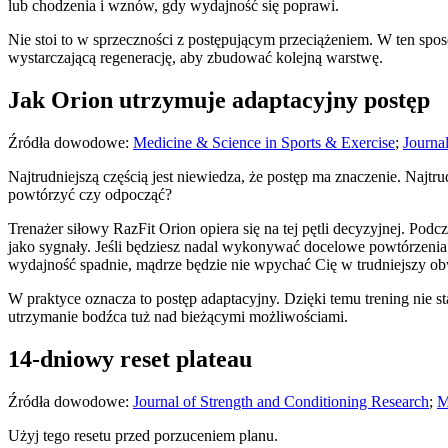
lub chodzenia i wznów, gdy wydajność się poprawi.
Nie stoi to w sprzeczności z postępującym przeciążeniem. W ten sposó
wystarczającą regenerację, aby zbudować kolejną warstwę.
Jak Orion utrzymuje adaptacyjny postęp
Źródła dowodowe:
Medicine & Science in Sports & Exercise
;
Journa
Najtrudniejszą częścią jest niewiedza, że postęp ma znaczenie. Najt
powtórzyć czy odpocząć?
Trenażer siłowy RazFit Orion opiera się na tej pętli decyzyjnej. Po
jako sygnały. Jeśli będziesz nadal wykonywać docelowe powtórzenia w 
wydajność spadnie, mądrze będzie nie wpychać Cię w trudniejszy obw
W praktyce oznacza to postęp adaptacyjny. Dzięki temu trening nie sta
utrzymanie bodźca tuż nad bieżącymi możliwościami.
14-dniowy reset plateau
Źródła dowodowe:
Journal of Strength and Conditioning Research
;
M
Użyj tego resetu przed porzuceniem planu.