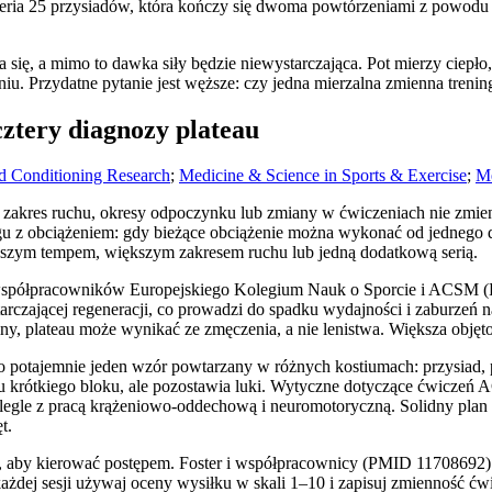
seria 25 przysiadów, która kończy się dwoma powtórzeniami z powodu a
 się, a mimo to dawka siły będzie niewystarczająca. Pot mierzy ciepło,
niu. Przydatne pytanie jest węższe: czy jedna mierzalna zmienna treni
ztery diagnozy plateau
nd Conditioning Research
;
Medicine & Science in Sports & Exercise
;
Me
, zakres ruchu, okresy odpoczynku lub zmiany w ćwiczeniach nie zmieni
gu z obciążeniem: gdy bieżące obciążenie można wykonać od jednego
ejszym tempem, większym zakresem ruchu lub jedną dodatkową serią.
 współpracowników Europejskiego Kolegium Nauk o Sporcie i ACSM 
tarczającej regeneracji, co prowadzi do spadku wydajności i zaburzeń 
ziny, plateau może wynikać ze zmęczenia, a nie lenistwa. Większa objęt
potajemnie jeden wzór powtarzany w różnych kostiumach: przysiad, pr
u krótkiego bloku, ale pozostawia luki. Wytyczne dotyczące ćwiczeń 
olegle z pracą krążeniowo-oddechową i neuromotoryczną. Solidny pla
t.
sne, aby kierować postępem. Foster i współpracownicy (PMID 11708692)
ażdej sesji używaj oceny wysiłku w skali 1–10 i zapisuj zmienność ćw