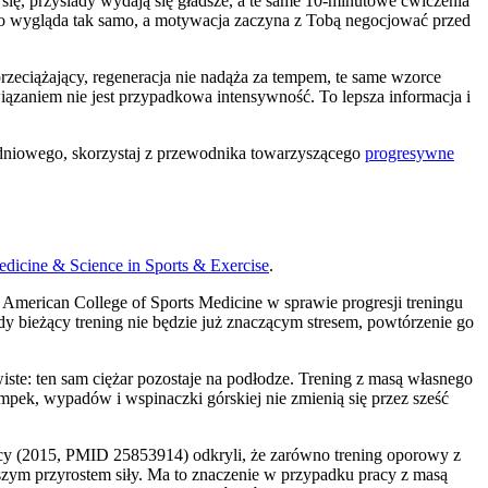
się, przysiady wydają się gładsze, a te same 10-minutowe ćwiczenia
stro wygląda tak samo, a motywacja zaczyna z Tobą negocjować przed
 przeciążający, regeneracja nie nadąża za tempem, te same wzorce
iązaniem nie jest przypadkowa intensywność. To lepsza informacja i
odniowego, skorzystaj z przewodnika towarzyszącego
progresywne
dicine & Science in Sports & Exercise
.
o American College of Sports Medicine w sprawie progresji treningu
bieżący trening nie będzie już znaczącym stresem, powtórzenie go
ste: ten sam ciężar pozostaje na podłodze. Trening z masą własnego
pompek, wypadów i wspinaczki górskiej nie zmienią się przez sześć
icy (2015, PMID 25853914) odkryli, że zarówno trening oporowy z
szym przyrostem siły. Ma to znaczenie w przypadku pracy z masą