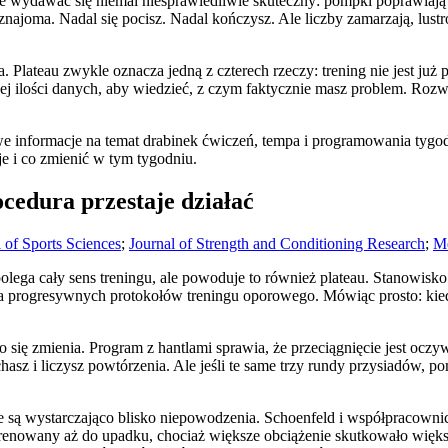
e wydawać się niemal niesprawiedliwie skuteczny: pompki poprawiają 
 znajoma. Nadal się pocisz. Nadal kończysz. Ale liczby zamarzają, lu
. Plateau zwykle oznacza jedną z czterech rzeczy: trening nie jest już
ej ilości danych, aby wiedzieć, z czym faktycznie masz problem. Rozw
we informacje na temat drabinek ćwiczeń, tempa i programowania tyg
eje i co zmienić w tym tygodniu.
cedura przestaje działać
 of Sports Sciences
;
Journal of Strength and Conditioning Research
;
Me
polega cały sens treningu, ale powoduje to również plateau. Stanowisk
progresywnych protokołów treningu oporowego. Mówiąc prosto: kiedy 
ię zmienia. Program z hantlami sprawia, że przeciągnięcie jest oczywi
hasz i liczysz powtórzenia. Ale jeśli te same trzy rundy przysiadów, 
e są wystarczająco blisko niepowodzenia. Schoenfeld i współpracown
trenowany aż do upadku, chociaż większe obciążenie skutkowało więk