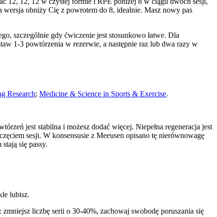
12, 12, 12 w czystej formie i RPE poniżej 8 w ciągu dwóch sesji,
a wersja obniży Cię z powrotem do 8, idealnie. Masz nowy pas
nego, szczególnie gdy ćwiczenie jest stosunkowo łatwe. Dla
staw 1-3 powtórzenia w rezerwie, a następnie raz lub dwa razy w
ing Research
;
Medicine & Science in Sports & Exercise
.
tórzeń jest stabilna i możesz dodać więcej. Niepełna regeneracja jest
poczęciem sesji. W konsensusie z Meeusen opisano tę nierównowagę
tają się passy.
le lubisz.
 zmniejsz liczbę serii o 30-40%, zachowaj swobodę poruszania się