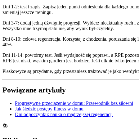
Dni 1-2: test i zapis. Zapisz jeden punkt odniesienia dla każdego 
zmieniaj jeszcze treningu.
Dni 3-7: dodaj jedną dźwignię progresji. Wybierz nieaktualny ruch i 
Wszystko inne trzymaj stabilnie, aby wynik był czytelny.
Dni 8-10: celowa regeneracja. Korzystaj z chodzenia, poruszania się l
40%.
Dni 11-14: powtórny test. Jeśli wydajność się poprawi, a RPE pozosta
RPE jest niski, wąskim gardłem jest bodziec. Jeśli utknie tylko jed
Płaskowyże są przydatne, gdy przestaniesz traktować je jako werdyk
Powiązane artykuły
Progresywne przeciążenie w domu: Przewodnik bez siłowni
Jak śledzić postępy fitness w domu
Dni odpoczynku: nauka o mądrzejszej regeneracji
📚