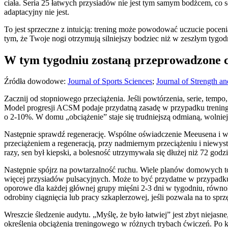
ciała. Seria 25 łatwych przysiadów nie jest tym samym bodźcem, co 
adaptacyjny nie jest.
To jest sprzeczne z intuicją: trening może powodować uczucie pocenia
tym, że Twoje nogi otrzymują silniejszy bodziec niż w zeszłym tygod
W tym tygodniu zostaną przeprowadzone c
Źródła dowodowe:
Journal of Sports Sciences
;
Journal of Strength a
Zacznij od stopniowego przeciążenia. Jeśli powtórzenia, serie, tempo
Model progresji ACSM podaje przydatną zasadę w przypadku trenin
o 2-10%. W domu „obciążenie” staje się trudniejszą odmianą, wolni
Następnie sprawdź regenerację. Wspólne oświadczenie Meeusena i
przeciążeniem a regeneracją, przy nadmiernym przeciążeniu i niewys
razy, sen był kiepski, a bolesność utrzymywała się dłużej niż 72 god
Następnie spójrz na powtarzalność ruchu. Wiele planów domowych to 
więcej przysiadów pulsacyjnych. Może to być przydatne w przypadk
oporowe dla każdej głównej grupy mięśni 2-3 dni w tygodniu, równ
odrobiny ciągnięcia lub pracy szkaplerzowej, jeśli pozwala na to sprzę
Wreszcie śledzenie audytu. „Myślę, że było łatwiej” jest zbyt nieja
określenia obciążenia treningowego w różnych trybach ćwiczeń. Po k