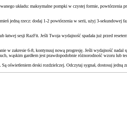
trenowanego układu: maksymalne pompki w czystej formie, powtórzenia
zmień jedną rzecz: dodaj 1-2 powtórzenia w serii, użyj 3-sekundowej fa
ub łatwej sesji RazFit. Jeśli Twoja wydajność spadała już przed resete
nie w zakresie 6-8, kontynuuj nową progresję. Jeśli wydajność nadal s
en ruch, wąskim gardłem jest prawdopodobnie różnorodność wzoru lub te
t. Są oświetleniem deski rozdzielczej. Odczytaj sygnał, dostosuj jedn