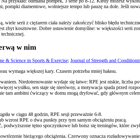
a przykład: odmiana pompek, 3 serie po 8-12. Kiedy możesz wykonać 
, pompki diamentowe, wolniejsze tempo lub pauzę na dole. Jeśli now
, wiele serii z ciężarem ciała należy zakończyć blisko błędu technicz
jest zbyt kosztowne. Dobre ustawienie domyślne: w większości serii zo
 technicznej.
rzerwą w nim
ne & Science in Sports & Exercise
;
Journal of Strength and Condition
ateau wymaga większej kary. Czasem potrzeba mniej hałasu.
waniem. Niedotrenowanie wydaje się łatwe: RPE jest niskie, liczba pow
więcej wysiłku, sen staje się nierówny, a motywacja spada przed roz
łaśnie tam ambitni ćwiczący w domu mogą dryfować, gdy głównym celem s
tąpiła w ciągu 48 godzin, RPE sesji przeważnie 6-8.
lub wzrost RPE o dwa punkty przy tym samym obciążeniu pracą.
, podwyższone tętno spoczynkowe lub boisz się treningów, które zwyk
 powtórzenie bieżącego obciążenia. Czerwony oznacza rozładowywanie: