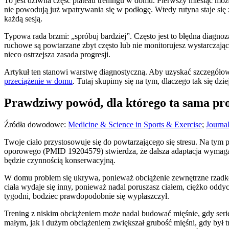
To jest dziwna część plateau treningu w domu. Pierwszy miesiąc moż
nie powodują już wpatrywania się w podłogę. Wtedy rutyna staje się
każdą sesją.
Typowa rada brzmi: „spróbuj bardziej”. Często jest to błędna diagnoza
ruchowe są powtarzane zbyt często lub nie monitorujesz wystarczając
nieco ostrzejsza zasada progresji.
Artykuł ten stanowi warstwę diagnostyczną. Aby uzyskać szczegóło
przeciążenie w domu
. Tutaj skupimy się na tym, dlaczego tak się dzi
Prawdziwy powód, dla którego ta sama pro
Źródła dowodowe:
Medicine & Science in Sports & Exercise
;
Journal
Twoje ciało przystosowuje się do powtarzającego się stresu. Na tym 
oporowego (PMID 19204579) stwierdza, że dalsza adaptacja wymaga 
będzie czynnością konserwacyjną.
W domu problem się ukrywa, ponieważ obciążenie zewnętrzne rzadko s
ciała wydaje się inny, ponieważ nadal poruszasz ciałem, ciężko oddyc
tygodni, bodziec prawdopodobnie się wypłaszczył.
Trening z niskim obciążeniem może nadal budować mięśnie, gdy seri
małym, jak i dużym obciążeniem zwiększał grubość mięśni, gdy był 