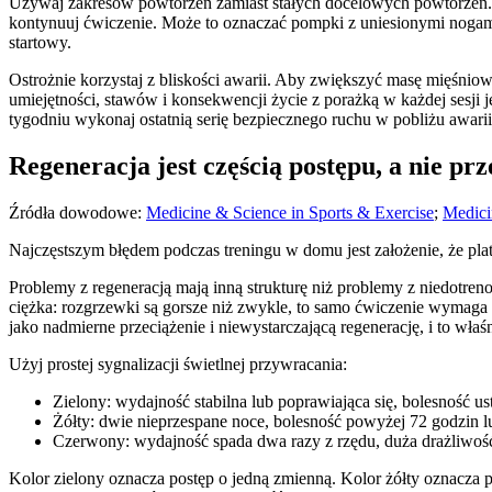
Używaj zakresów powtórzeń zamiast stałych docelowych powtórzeń. N
kontynuuj ćwiczenie. Może to oznaczać pompki z uniesionymi nogami
startowy.
Ostrożnie korzystaj z bliskości awarii. Aby zwiększyć masę mięśniową
umiejętności, stawów i konsekwencji życie z porażką w każdej sesji 
tygodniu wykonaj ostatnią serię bezpiecznego ruchu w pobliżu awarii
Regeneracja jest częścią postępu, a nie p
Źródła dowodowe:
Medicine & Science in Sports & Exercise
;
Medici
Najczęstszym błędem podczas treningu w domu jest założenie, że pl
Problemy z regeneracją mają inną strukturę niż problemy z niedotreno
ciężka: rozgrzewki są gorsze niż zwykle, to samo ćwiczenie wymaga 
jako nadmierne przeciążenie i niewystarczającą regenerację, i to w
Użyj prostej sygnalizacji świetlnej przywracania:
Zielony: wydajność stabilna lub poprawiająca się, bolesność us
Żółty: dwie nieprzespane noce, bolesność powyżej 72 godzin 
Czerwony: wydajność spada dwa razy z rzędu, duża drażliwość
Kolor zielony oznacza postęp o jedną zmienną. Kolor żółty oznacza