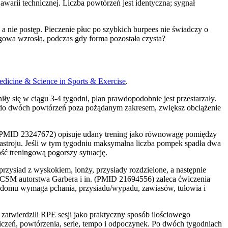
warii technicznej. Liczba powtórzeń jest identyczna; sygnał
 a nie postęp. Pieczenie płuc po szybkich burpees nie świadczy o
ngowa wzrosła, podczas gdy forma pozostała czysta?
dicine & Science in Sports & Exercise
.
ły się w ciągu 3-4 tygodni, plan prawdopodobnie jest przestarzały.
 do dwóch powtórzeń poza pożądanym zakresem, zwiększ obciążenie
(PMID 23247672) opisuje udany trening jako równowagę pomiędzy
nastroju. Jeśli w tym tygodniu maksymalna liczba pompek spadła dwa
ość treningową pogorszy sytuację.
zysiad z wyskokiem, lonży, przysiady rozdzielone, a następnie
ACSM autorstwa Garbera i in. (PMID 21694556) zaleca ćwiczenia
n domu wymaga pchania, przysiadu/wypadu, zawiasów, tułowia i
 zatwierdzili RPE sesji jako praktyczny sposób ilościowego
iczeń, powtórzenia, serie, tempo i odpoczynek. Po dwóch tygodniach