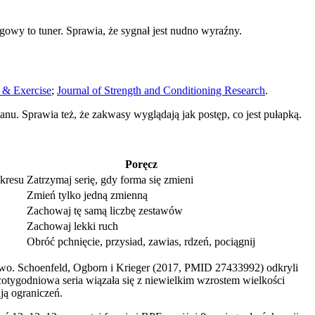
ngowy to tuner. Sprawia, że sygnał jest nudno wyraźny.
 & Exercise
;
Journal of Strength and Conditioning Research
.
anu. Sprawia też, że zakwasy wyglądają jak postęp, co jest pułapką.
Poręcz
akresu
Zatrzymaj serię, gdy forma się zmieni
Zmień tylko jedną zmienną
Zachowaj tę samą liczbę zestawów
Zachowaj lekki ruch
Obróć pchnięcie, przysiad, zawias, rdzeń, pociągnij
owo. Schoenfeld, Ogborn i Krieger (2017, PMID 27433992) odkryli
tygodniowa seria wiązała się z niewielkim wzrostem wielkości
ją ograniczeń.