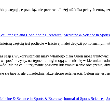
b postępujące przeciążenie przetrwa dłużej niż kilka pełnych entuzjazm
l of Strength and Conditioning Research
;
Medicine & Science in Sports
rudniejszą częścią jest podjęcie właściwej małej decyzji po normalnym
dczas sesji z wykorzystaniem masy własnego ciała Orion może traktować
sposób czysty, następne treningi mogą zmienić się w kierunku trudniej
ód. Ma na celu utrzymanie poziomu lub zmniejszenie obciążenia, aby 
je się tapetą, ale uwzględnia także stronę regeneracji. Celem nie jest 
edicine & Science in Sports & Exercise
;
Journal of Sports Sciences
;
Jo