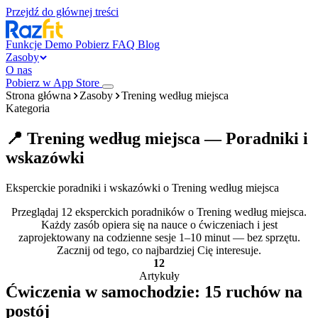
Przejdź do głównej treści
Funkcje
Demo
Pobierz
FAQ
Blog
Zasoby
O nas
Pobierz w App Store
Strona główna
Zasoby
Trening według miejsca
Kategoria
📍 Trening według miejsca — Poradniki i
wskazówki
Eksperckie poradniki i wskazówki o Trening według miejsca
Przeglądaj 12 eksperckich poradników o Trening według miejsca.
Każdy zasób opiera się na nauce o ćwiczeniach i jest
zaprojektowany na codzienne sesje 1–10 minut — bez sprzętu.
Zacznij od tego, co najbardziej Cię interesuje.
12
Artykuły
Ćwiczenia w samochodzie: 15 ruchów na
postój