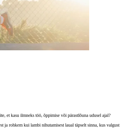
vite, et kasu ilmneks töö, õppimise või pärastlõuna udusel ajal?
st ja rohkem kui lambi nihutamisest laual täpselt sinna, kus valgust