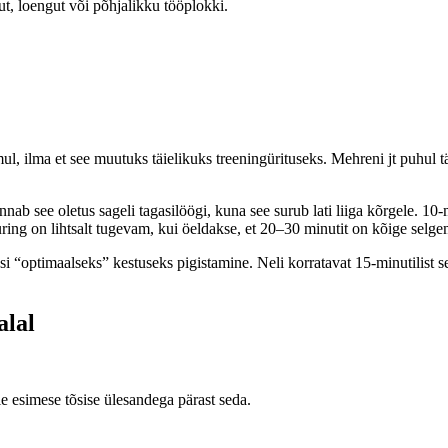
ut, loengut või põhjalikku tööplokki.
imul, ilma et see muutuks täielikuks treeningürituseks. Mehreni jt puhul
nab see oletus sageli tagasilöögi, kuna see surub lati liiga kõrgele. 
Uuring on lihtsalt tugevam, kui öeldakse, et 20–30 minutit on kõige selg
si “optimaalseks” kestuseks pigistamine. Neli korratavat 15-minutilist s
alal
ie esimese tõsise ülesandega pärast seda.