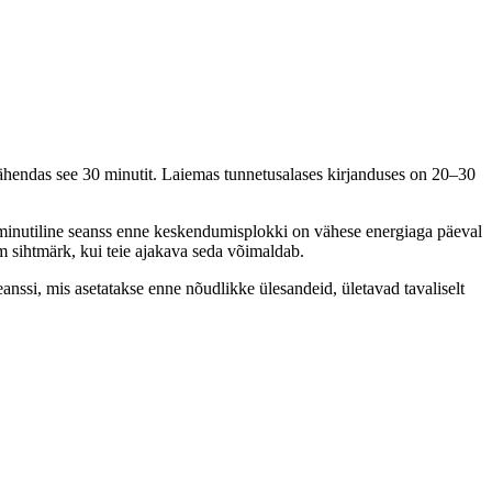
 tähendas see 30 minutit. Laiemas tunnetusalases kirjanduses on 20–30
10-minutiline seanss enne keskendumisplokki on vähese energiaga päeval
em sihtmärk, kui teie ajakava seda võimaldab.
eanssi, mis asetatakse enne nõudlikke ülesandeid, ületavad tavaliselt