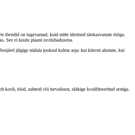
rte tõendid on tugevamad, kuid mitte identsed täiskasvanute tööga.
ks. See ei kuulu plaani ravilubadusena.
järel jälgige nädala jooksul kolme asja: kui kiiresti alustate, kui
oli, tööd, suhteid või turvalisust, rääkige kvalifitseeritud arstiga.