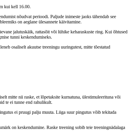
m kui kell 16.00.
kendumist nõudvat perioodi. Paljude inimeste jaoks tähendab see
obleemiks on aeglane ülesannete käivitamine.
evane jalutuskäik, rattasõit või lühike keharaskuste ring. Kui õhtused
ärgmise tunni keskendumiseks.
eneb osaliselt akuutse treeningu uuringutest, mitte tõestatud
lt mitte nii raske, et lõpetaksite kurnatuna, ülestimuleerituna või
id te ei tunne end rahulikult.
ingutus ei pruugi palju muuta. Liiga suur pingutus võib tekitada
i eesmärk on keskendumine. Raske treening sobib teie treeningnädalaga