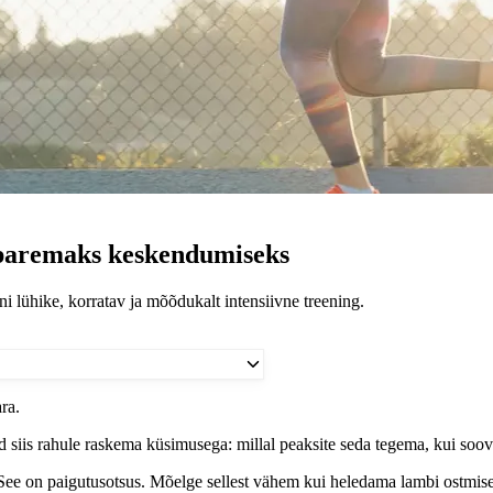
 paremaks keskendumiseks
 lühike, korratav ja mõõdukalt intensiivne treening.
ra.
teid siis rahule raskema küsimusega: millal peaksite seda tegema, kui soo
s. See on paigutusotsus. Mõelge sellest vähem kui heledama lambi ostmise