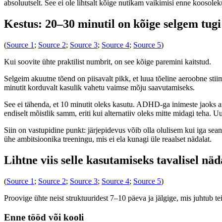
absoluutselt. See ei ole lihtsalt kõige nutikam vaikimisi enne koosolek
Kestus: 20–30 minutil on kõige selgem tugi
(
Source 1
;
Source 2
;
Source 3
;
Source 4
;
Source 5
)
Kui soovite ühte praktilist numbrit, on see kõige paremini kaitstud.
Selgeim akuutne tõend on piisavalt pikk, et luua tõeline aeroobne sti
minutit korduvalt kasulik vahetu vaimse mõju saavutamiseks.
See ei tähenda, et 10 minutit oleks kasutu. ADHD-ga inimeste jaoks an
endiselt mõistlik samm, eriti kui alternatiiv oleks mitte midagi teha. 
Siin on vastupidine punkt: järjepidevus võib olla olulisem kui iga sean
ühe ambitsioonika treeningu, mis ei ela kunagi üle reaalset nädalat.
Lihtne viis selle kasutamiseks tavalisel näd
(
Source 1
;
Source 2
;
Source 3
;
Source 4
;
Source 5
)
Proovige ühte neist struktuuridest 7–10 päeva ja jälgige, mis juhtub te
Enne tööd või kooli