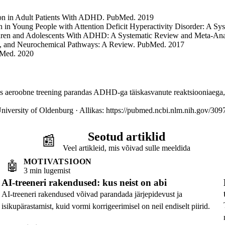
tion in Adult Patients With ADHD. PubMed. 2019
ion in Young People with Attention Deficit Hyperactivity Disorder: A 
hildren and Adolescents With ADHD: A Systematic Review and Meta-An
gy, and Neurochemical Pathways: A Review. PubMed. 2017
bMed. 2020
s aeroobne treening parandas ADHD-ga täiskasvanute reaktsiooniaega, to
niversity of Oldenburg · Allikas: https://pubmed.ncbi.nlm.nih.gov/309
Seotud artiklid
📰
Veel artikleid, mis võivad sulle meeldida
MOTIVATSIOON
🤖
3 min lugemist
AI-treeneri rakendused: kus neist on abi
AI-treeneri rakendused võivad parandada järjepidevust ja
isikupärastamist, kuid vormi korrigeerimisel on neil endiselt piirid.