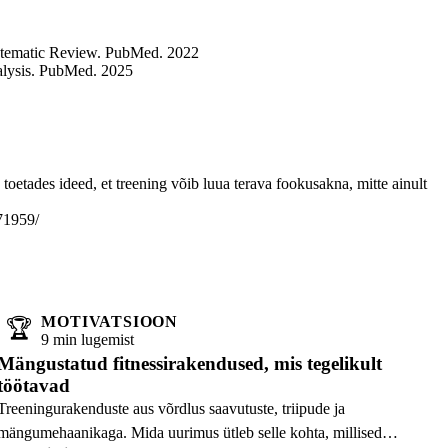
Systematic Review. PubMed. 2022
alysis. PubMed. 2025
etades ideed, et treening võib luua terava fookusakna, mitte ainult
71959/
MOTIVATSIOON
🏆
9 min lugemist
Mängustatud fitnessirakendused, mis tegelikult
töötavad
Treeningurakenduste aus võrdlus saavutuste, triipude ja
mängumehaanikaga. Mida uurimus ütleb selle kohta, millised