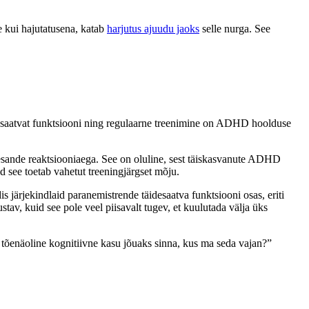
 kui hajutatusena, katab
harjutus ajuudu jaoks
selle nurga. See
äidesaatvat funktsiooni ning regulaarne treenimine on ADHD hoolduse
lesande reaktsiooniaega. See on oluline, sest täiskasvanute ADHD
d see toetab vahetut treeningjärgset mõju.
 järjekindlaid paranemistrende täidesaatva funktsiooni osas, eriti
stav, kuid see pole veel piisavalt tugev, et kuulutada välja üks
tõenäoline kognitiivne kasu jõuaks sinna, kus ma seda vajan?”