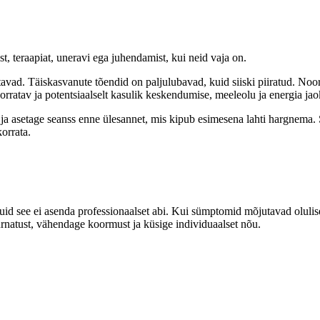
t, teraapiat, uneravi ega juhendamist, kui neid vaja on.
tavad. Täiskasvanute tõendid on paljulubavad, kuid siiski piiratud. Noo
rratav ja potentsiaalselt kasulik keskendumise, meeleolu ja energia jao
ja asetage seanss enne ülesannet, mis kipub esimesena lahti hargnema. See
korrata.
see ei asenda professionaalset abi. Kui sümptomid mõjutavad oluliselt ko
urnatust, vähendage koormust ja küsige individuaalset nõu.