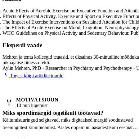
Acute Effects of Aerobic Exercise on Executive Function and Atten
Effects of Physical Activity, Exercise and Sport on Executive Funct
The Impact of Exercise Interventions on Sustained Attention for C
The Effects of Acute Exercise on Mood, Cognition, Neurophysiolo
WHO Guidelines on Physical Activity and Sedentary Behaviour. Pu
Eksperdi vaade
Mehren ja tema kolleegid teatasid, et üksainus 30-minutiline mõõduka
pikaajalise fitness-efekti.
Aylin Mehren, PhD · Researcher in Psychiatry and Psychotherapy · U
Tagasi kõigi artiklite juurde
MOTIVATSIOON
🏅
10 min lugemist
Miks spordimärgid tegelikult töötavad?
Käitumisuuringud selgitavad, miks digitaalsed märgid soodustavad
treeningutest kinnipidamist. Alates dopamiini aasadest kuni eesmärgi
gradiendi efektini.