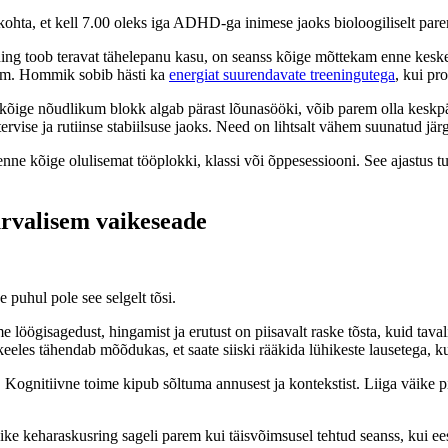
kohta, et kell 7.00 oleks iga ADHD-ga inimese jaoks bioloogiliselt pare
eening toob teravat tähelepanu kasu, on seanss kõige mõttekam enne kes
rem. Hommik sobib hästi ka
energiat suurendavate treeningutega
, kui pr
e kõige nõudlikum blokk algab pärast lõunasööki, võib parem olla keskpä
 tervise ja rutiinse stabiilsuse jaoks. Need on lihtsalt vähem suunatud j
ne kõige olulisemat tööplokki, klassi või õppesessiooni. See ajastus tul
urvalisem vaikeseade
puhul pole see selgelt tõsi.
ögisagedust, hingamist ja erutust on piisavalt raske tõsta, kuid tavalise
keeles tähendab mõõdukas, et saate siiski rääkida lühikeste lausetega, ku
. Kognitiivne toime kipub sõltuma annusest ja kontekstist. Liiga väike p
 lühike keharaskusring sageli parem kui täisvõimsusel tehtud seanss, ku