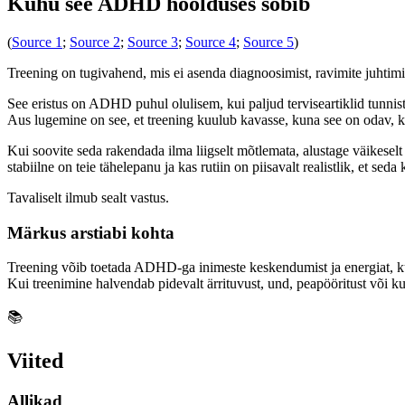
Kuhu see ADHD hoolduses sobib
(
Source 1
;
Source 2
;
Source 3
;
Source 4
;
Source 5
)
Treening on tugivahend, mis ei asenda diagnoosimist, ravimite juhtimis
See eristus on ADHD puhul olulisem, kui paljud terviseartiklid tunnis
Aus lugemine on see, et treening kuulub kavasse, kuna see on odav, ko
Kui soovite seda rakendada ilma liigselt mõtlemata, alustage väikeselt 
stabiilne on teie tähelepanu ja kas rutiin on piisavalt realistlik, et seda 
Tavaliselt ilmub sealt vastus.
Märkus arstiabi kohta
Treening võib toetada ADHD-ga inimeste keskendumist ja energiat, kuid 
Kui treenimine halvendab pidevalt ärrituvust, und, peapööritust või k
📚
Viited
Allikad