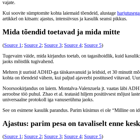
vajate.
Kui soovite sümptomite kohta laiemaid tõendeid, alustage
harjutuseg
artikkel on kitsam: ajastus, intensiivsus ja kasulik seansi pikkus.
Mida tõendid toetavad ja mida mitte
(
Source 1
;
Source 2
;
Source 3
;
Source 4
;
Source 5
)
Tugevaim väide, mida kirjandus toetab, on tagasihoidlik, kuid kasuli
jaoks mõistlik tugivahend.
Mehren jt uurisid ADHD-ga täiskasvanuid ja leidsid, et 30 minutit mõ
kohta on tõendeid vähem, kui paljud ajaveebi postitused viitavad. Uuri
Noorsookirjandus on laiem. Montalva-Valenzuela jt. vaatas läbi ADHD-ga
aeroobse töö puhul. Zhao et al. teatasid hiljem positiivsest mõjust last
universaalne protokoll iga vanuserühma jaoks.
See on esimene kasulik parandus. Parim küsimus ei ole “Milline on i
Ajastus: parim pesa on tavaliselt enne kes
(
Source 1
;
Source 2
;
Source 3
;
Source 4
;
Source 5
)