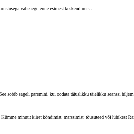
e varustusega vaheaegu enne esimest keskendumist.
ee sobib sageli paremini, kui oodata täiuslikku täielikku seanssi hiljem
da. Kümme minutit kiiret kõndimist, marssimist, tõusuteed või lühikest Raz