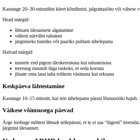
Kasutage 20–30-minutilist kiiret kõndimist, jalgrattasõitu või vähes
Head märgid:
lihtsam ülesannete algatamine
vähem närvilist rahutust
järgmiseks tunniks või paariks puhtam tähelepanu
Halvad märgid:
tunnete end pigem üleskeeratuna kui rahunenuna
treening muutub liiga raskeks, et seda korrata
jõuate oma laua taha rohkem väsinuna kui erksana
Keskpäeva lähtestamine
Kasutage 10–15 minutit, kui teie tähelepanu pärast lõunasööki hajub. S
Väikese võimsusega päevad
Ärge loobuge mõttest lihtsalt sellepärast, et te ei saa “õigesti” treeni
järgmist ülesannet.