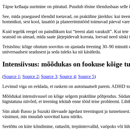
Täpse kellaaja uurimine on piiratud. Puudub tõsine tõendusbaas selle 
See, mida praegused tõendid toetavad, on praktiline järeldus: kui tr
hommikut, sest kool, lauatöö ja planeerimistööd toimuvad päeval va
Kuid tegelik reegel on paindlikum kui “treeni alati varakult”. Kui tei
seansid on ainsad, mida saate järjepidevalt korrata, loevad need siiski
Teisisõnu: kõige ohutum soovitus on ajastada treening 30–90 minutit en
universaalsest seadusest ja seda tuleks ka nii käsitleda.
Intensiivsus: mõõdukas on fookuse kõige t
(
Source 1
;
Source 2
;
Source 3
;
Source 4
;
Source 5
)
Levinud viga on eeldada, et raskem on automaatselt parem. ADHD toe 
Mõõdukal intensiivsusel on kõige selgem praktiline põhjendus. Südame lö
higistatuna niivõrd, et treening tekitab enne tööd teise probleemi. Liht
Siin aitab Basso ja Suzuki ülevaade ägedast treeningust ja tunnetusest
väsimust, mis muudab soovitud kasu nüriks.
Seetõttu on kiire kõndimine, rattasõit, trepiintervallid, varipoks või