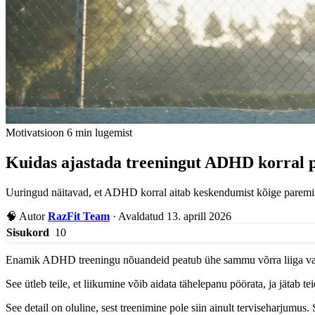
Motivatsioon
6 min lugemist
Kuidas ajastada treeningut ADHD korral
Uuringud näitavad, et ADHD korral aitab keskendumist kõige paremini
🧠
Autor
RazFit Team
·
Avaldatud 13. aprill 2026
10
Sisukord
Enamik ADHD treeningu nõuandeid peatub ühe sammu võrra liiga va
See ütleb teile, et liikumine võib aidata tähelepanu pöörata, ja jätab 
See detail on oluline, sest treenimine pole siin ainult terviseharjumu