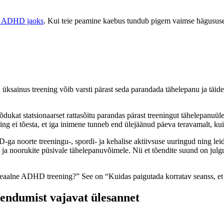
a ADHD jaoks
. Kui teie peamine kaebus tundub pigem vaimse hägususe
k: üksainus treening võib varsti pärast seda parandada tähelepanu ja t
õdukat statsionaarset rattasõitu parandas pärast treeningut tähelepanuü
ng ei tõesta, et iga inimene tunneb end ülejäänud päeva teravamalt, kui
 noorte treeningu-, spordi- ja kehalise aktiivsuse uuringud ning leidis
e ja noorukite püsivale tähelepanuvõimele. Nii et tõendite suund on julgu
deaalne ADHD treening?” See on “Kuidas paigutada korratav seanss, et 
kendumist vajavat ülesannet