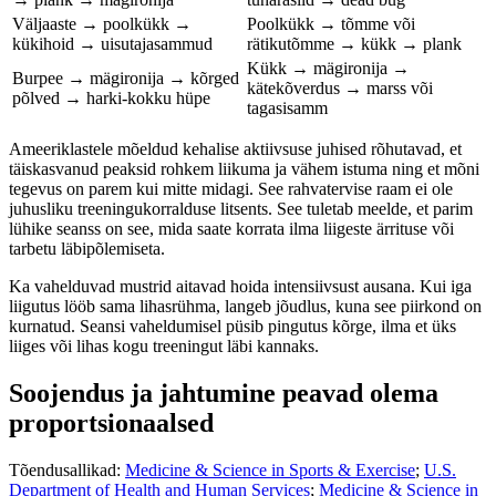
Väljaaste → poolkükk →
Poolkükk → tõmme või
kükihoid → uisutajasammud
rätikutõmme → kükk → plank
Kükk → mägironija →
Burpee → mägironija → kõrged
kätekõverdus → marss või
põlved → harki-kokku hüpe
tagasisamm
Ameeriklastele mõeldud kehalise aktiivsuse juhised rõhutavad, et
täiskasvanud peaksid rohkem liikuma ja vähem istuma ning et mõni
tegevus on parem kui mitte midagi. See rahvatervise raam ei ole
juhusliku treeningukorralduse litsents. See tuletab meelde, et parim
lühike seanss on see, mida saate korrata ilma liigeste ärrituse või
tarbetu läbipõlemiseta.
Ka vahelduvad mustrid aitavad hoida intensiivsust ausana. Kui iga
liigutus lööb sama lihasrühma, langeb jõudlus, kuna see piirkond on
kurnatud. Seansi vaheldumisel püsib pingutus kõrge, ilma et üks
liiges või lihas kogu treeningut läbi kannaks.
Soojendus ja jahtumine peavad olema
proportsionaalsed
Tõendusallikad:
Medicine & Science in Sports & Exercise
;
U.S.
Department of Health and Human Services
;
Medicine & Science in