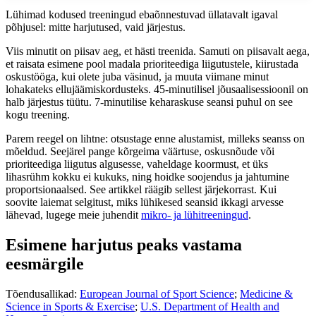
Lühimad kodused treeningud ebaõnnestuvad üllatavalt igaval
põhjusel: mitte harjutused, vaid järjestus.
Viis minutit on piisav aeg, et hästi treenida. Samuti on piisavalt aega,
et raisata esimene pool madala prioriteediga liigutustele, kiirustada
oskustööga, kui olete juba väsinud, ja muuta viimane minut
lohakateks ellujäämiskordusteks. 45-minutilisel jõusaalisessioonil on
halb järjestus tüütu. 7-minutilise keharaskuse seansi puhul on see
kogu treening.
Parem reegel on lihtne: otsustage enne alustamist, milleks seanss on
mõeldud. Seejärel pange kõrgeima väärtuse, oskusnõude või
prioriteediga liigutus algusesse, vaheldage koormust, et üks
lihasrühm kokku ei kukuks, ning hoidke soojendus ja jahtumine
proportsionaalsed. See artikkel räägib sellest järjekorrast. Kui
soovite laiemat selgitust, miks lühikesed seansid ikkagi arvesse
lähevad, lugege meie juhendit
mikro- ja lühitreeningud
.
Esimene harjutus peaks vastama
eesmärgile
Tõendusallikad:
European Journal of Sport Science
;
Medicine &
Science in Sports & Exercise
;
U.S. Department of Health and