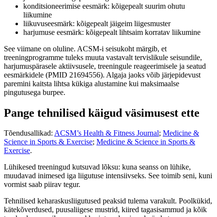
konditsioneerimise eesmärk: kõigepealt suurim ohutu
liikumine
liikuvuseesmärk: kõigepealt jäigeim liigesmuster
harjumuse eesmärk: kõigepealt lihtsaim korratav liikumine
See viimane on oluline. ACSM-i seisukoht märgib, et
treeningprogramme tuleks muuta vastavalt tervislikule seisundile,
harjumuspärasele aktiivsusele, treeningule reageerimisele ja seatud
eesmärkidele (PMID 21694556). Algaja jaoks võib järjepidevust
paremini kaitsta lihtsa kükiga alustamine kui maksimaalse
pingutusega burpee.
Pange tehnilised käigud väsimusest ette
Tõendusallikad:
ACSM’s Health & Fitness Journal
;
Medicine &
Science in Sports & Exercise
;
Medicine & Science in Sports &
Exercise
.
Lühikesed treeningud kutsuvad lõksu: kuna seanss on lühike,
muudavad inimesed iga liigutuse intensiivseks. See toimib seni, kuni
vormist saab piirav tegur.
Tehnilised keharaskusliigutused peaksid tulema varakult. Poolkükid,
kätekõverdused, puusaliigese mustrid, kiired tagasisammud ja kõik