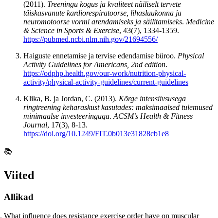
(2011).
Treeningu kogus ja kvaliteet näiliselt tervete
täiskasvanute kardiorespiratoorse, lihasluukonna ja
neuromotoorse vormi arendamiseks ja säilitamiseks
.
Medicine
& Science in Sports & Exercise
, 43(7), 1334-1359.
https://pubmed.ncbi.nlm.nih.gov/21694556/
Haiguste ennetamise ja tervise edendamise büroo.
Physical
Activity Guidelines for Americans, 2nd edition
.
https://odphp.health.gov/our-work/nutrition-physical-
activity/physical-activity-guidelines/current-guidelines
Klika, B. ja Jordan, C. (2013).
Kõrge intensiivsusega
ringtreening keharaskust kasutades: maksimaalsed tulemused
minimaalse investeeringuga
.
ACSM’s Health & Fitness
Journal
, 17(3), 8-13.
https://doi.org/10.1249/FIT.0b013e31828cb1e8
📚
Viited
Allikad
What influence does resistance exercise order have on muscular