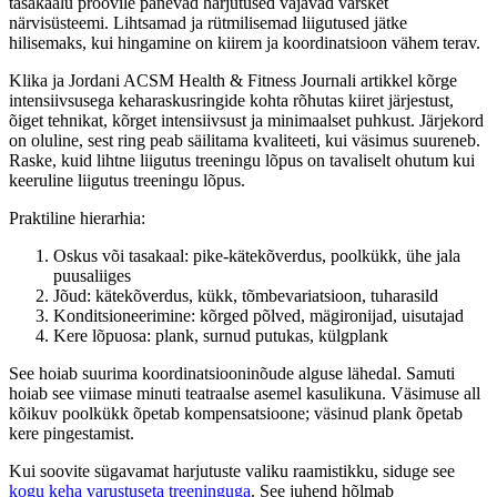
tasakaalu proovile panevad harjutused vajavad värsket
närvisüsteemi. Lihtsamad ja rütmilisemad liigutused jätke
hilisemaks, kui hingamine on kiirem ja koordinatsioon vähem terav.
Klika ja Jordani ACSM Health & Fitness Journali artikkel kõrge
intensiivsusega keharaskusringide kohta rõhutas kiiret järjestust,
õiget tehnikat, kõrget intensiivsust ja minimaalset puhkust. Järjekord
on oluline, sest ring peab säilitama kvaliteeti, kui väsimus suureneb.
Raske, kuid lihtne liigutus treeningu lõpus on tavaliselt ohutum kui
keeruline liigutus treeningu lõpus.
Praktiline hierarhia:
Oskus või tasakaal: pike-kätekõverdus, poolkükk, ühe jala
puusaliiges
Jõud: kätekõverdus, kükk, tõmbevariatsioon, tuharasild
Konditsioneerimine: kõrged põlved, mägironijad, uisutajad
Kere lõpuosa: plank, surnud putukas, külgplank
See hoiab suurima koordinatsiooninõude alguse lähedal. Samuti
hoiab see viimase minuti teatraalse asemel kasulikuna. Väsimuse all
kõikuv poolkükk õpetab kompensatsioone; väsinud plank õpetab
kere pingestamist.
Kui soovite sügavamat harjutuste valiku raamistikku, siduge see
kogu keha varustuseta treeninguga
. See juhend hõlmab