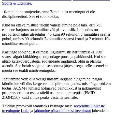
Sports & Exercise
.
10-minutiline soojendus enne 7-minutilist treeningut ei ole
distsiplineeritud. See ei sobi kokku.
Kuid ka ettevalmistuse täielik vahelejätmine pole tark, eriti kui
esimene harjutus on tehniline või plahvatuslik. Lahendus on
proportsionaalne ülesehitus: 45 kuni 90 sekundit 5-minutilise seansi
puhul, umbes 90 sekundit 7-minutilise seansi korral ja 2 minutit 10-
minutilise seansi puhul.
Kasutage soojendust esimese liigutusmustri harjutamiseks. Kui
seanss algab kükkidega, soojendage puusi ja pahkluusid. Kui see
algab kätekõverdustega, soojendage randmeid, õlgu ja plangu
asendit. See hoiab soojenduse seotuna järjestusega, selle asemel et
muuta see eraldi minitreeninguks.
Jahutamine võib olla veelgi lihtsam: aeglane hingamine, paigal
kõndimine või üks kerge venitus piirkonna jaoks, mis kõige rohkem
töötas. ACSM-i juhised hõlmavad paindlikkust ja järkjärgulist
progresseerumist osana täielikust treeningretseptist (PMID
21694556), kuid annus peaks vastama seansile.
Täieliku protokolli saamiseks kasutage meie
soojendus lühikeste
treeningute jaoks
ja
jahtumine pärast lühikest treeningut
juhendeid.