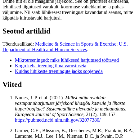
Ühine niit ei ole maagiline järjekord. See on prioriteet esimesena,
tehnilised liigutused varakult, koormuse vaheldamine ja puhas
väljumine. Nii saab lühikesest treeningust kavandatud seanss, mitte
käputäis kiirustavaid harjutusi.
Seotud artiklid
Tõendusallikad:
Medicine & Science in Sports & Exercise
;
U.S.
Department of Health and Human Services
.
Mikrotreeningud: miks lühikesed harjutused töötavad
Kogu keha treening ilma varustuseta
Kuidas lühikeste treeningute jaoks soojeneda
Viited
Nunes, J. P. et al. (2021).
Millist mõju avaldab
vastupanuharjutuste järjekord lihasjõu kasvule ja lihaste
hüpertroofiale? Süstemaatiline ülevaade ja metaanalüüs
.
European Journal of Sport Science
, 21(2), 149-157.
https://pubmed.ncbi.nlm.nih.gov/32077380/
Garber, C.E., Blissmer, B., Deschenes, M.R., Franklin, B.A.,
Lamonte, M.J., Lee, I.M., Nieman, D.C. ja Swain, D.P.