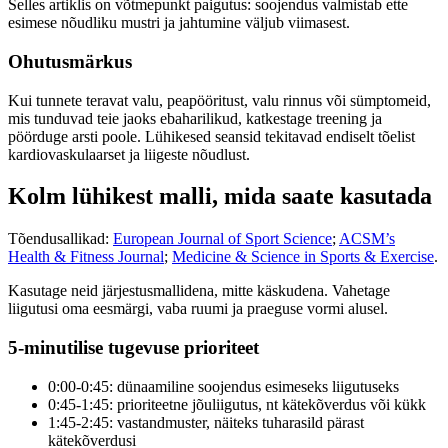
Selles artiklis on võtmepunkt paigutus: soojendus valmistab ette
esimese nõudliku mustri ja jahtumine väljub viimasest.
Ohutusmärkus
Kui tunnete teravat valu, peapööritust, valu rinnus või sümptomeid,
mis tunduvad teie jaoks ebaharilikud, katkestage treening ja
pöörduge arsti poole. Lühikesed seansid tekitavad endiselt tõelist
kardiovaskulaarset ja liigeste nõudlust.
Kolm lühikest malli, mida saate kasutada
Tõendusallikad:
European Journal of Sport Science
;
ACSM’s
Health & Fitness Journal
;
Medicine & Science in Sports & Exercise
.
Kasutage neid järjestusmallidena, mitte käskudena. Vahetage
liigutusi oma eesmärgi, vaba ruumi ja praeguse vormi alusel.
5-minutilise tugevuse prioriteet
0:00-0:45: dünaamiline soojendus esimeseks liigutuseks
0:45-1:45: prioriteetne jõuliigutus, nt kätekõverdus või kükk
1:45-2:45: vastandmuster, näiteks tuharasild pärast
kätekõverdusi