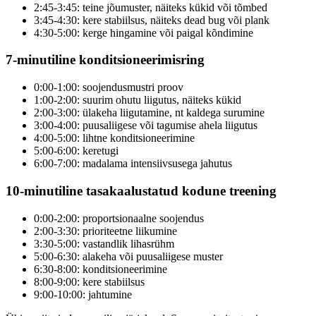
2:45-3:45: teine jõumuster, näiteks kükid või tõmbed
3:45-4:30: kere stabiilsus, näiteks dead bug või plank
4:30-5:00: kerge hingamine või paigal kõndimine
7-minutiline konditsioneerimisring
0:00-1:00: soojendusmustri proov
1:00-2:00: suurim ohutu liigutus, näiteks kükid
2:00-3:00: ülakeha liigutamine, nt kaldega surumine
3:00-4:00: puusaliigese või tagumise ahela liigutus
4:00-5:00: lihtne konditsioneerimine
5:00-6:00: keretugi
6:00-7:00: madalama intensiivsusega jahutus
10-minutiline tasakaalustatud kodune treening
0:00-2:00: proportsionaalne soojendus
2:00-3:30: prioriteetne liikumine
3:30-5:00: vastandlik lihasrühm
5:00-6:30: alakeha või puusaliigese muster
6:30-8:00: konditsioneerimine
8:00-9:00: kere stabiilsus
9:00-10:00: jahtumine