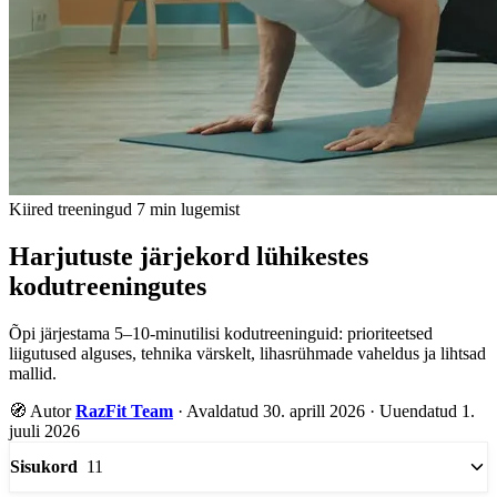
Kiired treeningud
7 min lugemist
Harjutuste järjekord lühikestes
kodutreeningutes
Õpi järjestama 5–10-minutilisi kodutreeninguid: prioriteetsed
liigutused alguses, tehnika värskelt, lihasrühmade vaheldus ja lihtsad
mallid.
🧭
Autor
RazFit Team
·
Avaldatud 30. aprill 2026
·
Uuendatud 1.
juuli 2026
11
Sisukord