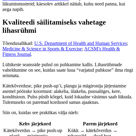
liikumismustreid; käesolev artikkel näitab, kuhu need panna, kui
aega napib.
Kvaliteedi säilitamiseks vahetage
lihasrühmi
Tõendusallikad:
U.S. Department of Health and Human Services
;
Medicine & Science in Sports & Exercise
;
ACSM’s Health &
Fitness Journal
.
Lühikeste seansside puhul on puhkamine kallis. Lihasrühmade
vaheldumine on see, kuidas saate luua “varjatud puhkuse” ilma ringi
seismata.
Kätekõverduse, pike push-up’i, plangu ja mägironija järjestamise
asemel pöörake koormust: alakeha, ülakeha, puusaliiges, kere,
konditsioon. Pulss püsib kõrgel, kuid lokaalne väsimus saab liikuda.
Tulemuseks on paremad kordused samas ajaaknas.
Siin on, kuidas see praktikas välja näeb:
Kehv järjekord
Parem järjekord
Kätekõverdus → pike push-up
Kükk → kätekõverdus →
→ plank → mägironija
tuharasild → dead bug