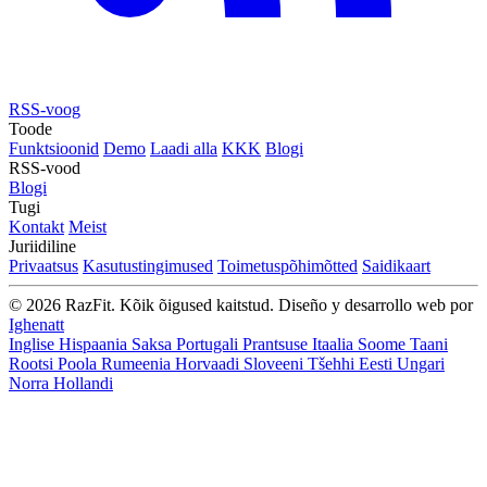
RSS-voog
Toode
Funktsioonid
Demo
Laadi alla
KKK
Blogi
RSS-vood
Blogi
Tugi
Kontakt
Meist
Juriidiline
Privaatsus
Kasutustingimused
Toimetuspõhimõtted
Saidikaart
© 2026 RazFit. Kõik õigused kaitstud.
Diseño y desarrollo web por
Ighenatt
Inglise
Hispaania
Saksa
Portugali
Prantsuse
Itaalia
Soome
Taani
Rootsi
Poola
Rumeenia
Horvaadi
Sloveeni
Tšehhi
Eesti
Ungari
Norra
Hollandi