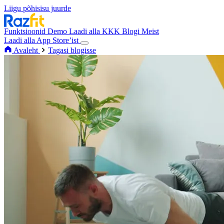
Liigu põhisisu juurde
Funktsioonid
Demo
Laadi alla
KKK
Blogi
Meist
Laadi alla App Store’ist
Avaleht
Tagasi blogisse