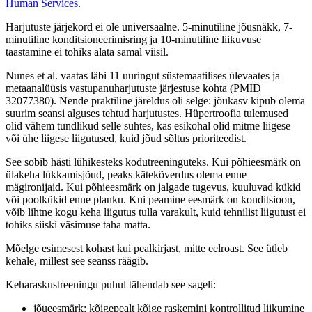
Human Services
.
Harjutuste järjekord ei ole universaalne. 5-minutiline jõusnäkk, 7-
minutiline konditsioneerimisring ja 10-minutiline liikuvuse
taastamine ei tohiks alata samal viisil.
Nunes et al. vaatas läbi 11 uuringut süstemaatilises ülevaates ja
metaanalüüsis vastupanuharjutuste järjestuse kohta (PMID
32077380). Nende praktiline järeldus oli selge: jõukasv kipub olema
suurim seansi alguses tehtud harjutustes. Hüpertroofia tulemused
olid vähem tundlikud selle suhtes, kas esikohal olid mitme liigese
või ühe liigese liigutused, kuid jõud sõltus prioriteedist.
See sobib hästi lühikesteks kodutreeninguteks. Kui põhieesmärk on
ülakeha lükkamisjõud, peaks kätekõverdus olema enne
mägironijaid. Kui põhieesmärk on jalgade tugevus, kuuluvad kükid
või poolkükid enne planku. Kui peamine eesmärk on konditsioon,
võib lihtne kogu keha liigutus tulla varakult, kuid tehnilist liigutust ei
tohiks siiski väsimuse taha matta.
Mõelge esimesest kohast kui pealkirjast, mitte eelroast. See ütleb
kehale, millest see seanss räägib.
Keharaskustreeningu puhul tähendab see sageli:
jõueesmärk: kõigepealt kõige raskemini kontrollitud liikumine