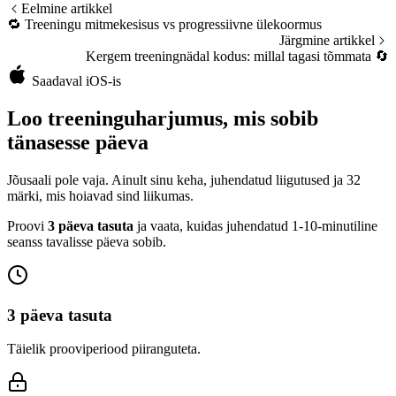
Eelmine artikkel
🔁
Treeningu mitmekesisus vs progressiivne ülekoormus
Järgmine artikkel
Kergem treeningnädal kodus: millal tagasi tõmmata
🔄
Saadaval iOS-is
Loo treeninguharjumus, mis sobib
tänasesse päeva
Jõusaali pole vaja. Ainult sinu keha, juhendatud liigutused ja 32
märki, mis hoiavad sind liikumas.
Proovi
3 päeva tasuta
ja vaata, kuidas juhendatud 1-10-minutiline
seanss tavalisse päeva sobib.
3 päeva tasuta
Täielik prooviperiood piiranguteta.