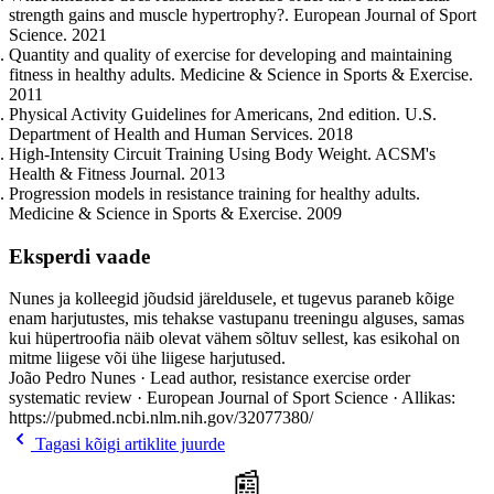
strength gains and muscle hypertrophy?. European Journal of Sport
Science. 2021
Quantity and quality of exercise for developing and maintaining
fitness in healthy adults. Medicine & Science in Sports & Exercise.
2011
Physical Activity Guidelines for Americans, 2nd edition. U.S.
Department of Health and Human Services. 2018
High-Intensity Circuit Training Using Body Weight. ACSM's
Health & Fitness Journal. 2013
Progression models in resistance training for healthy adults.
Medicine & Science in Sports & Exercise. 2009
Eksperdi vaade
Nunes ja kolleegid jõudsid järeldusele, et tugevus paraneb kõige
enam harjutustes, mis tehakse vastupanu treeningu alguses, samas
kui hüpertroofia näib olevat vähem sõltuv sellest, kas esikohal on
mitme liigese või ühe liigese harjutused.
João Pedro Nunes · Lead author, resistance exercise order
systematic review · European Journal of Sport Science · Allikas:
https://pubmed.ncbi.nlm.nih.gov/32077380/
Tagasi kõigi artiklite juurde
📰