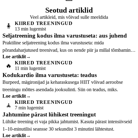
Seotud artiklid
Veel artikleid, mis võivad sulle meeldida
KIIRED TREENINGUD
🧍
13 min lugemist
Seljatreening kodus ilma varustuseta: aus juhend
Praktiline seljatreening kodus ilma varustuseta: mida
põrandaharjutused treenivad, kus on nende piir ja millal tõmbamine
Loe artiklit
→
vajab suuremat vastupanu.
KIIRED TREENINGUD
🔥
11 min lugemist
Kodukardio ilma varustuseta: teadus
Burpeed, mägironijad ja keharaskusega HIIT võivad aeroobse
treeningu mõttes asendada jooksulinti. Siin on teadus, miks.
Loe artiklit
→
KIIRED TREENINGUD
🧘
7 min lugemist
Jahtumine pärast lühikest treeningut
Lühike treening ei vaja pikka jahtumist. Kasuta pärast intensiivseid
1–10-minutilisi seansse 30 sekundist 3 minutini lähtestust.
Loe artiklit
→