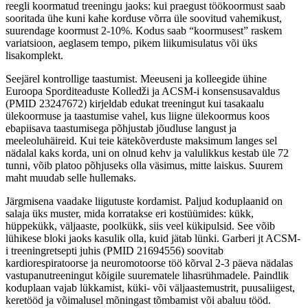
reegli koormatud treeningu jaoks: kui praegust töökoormust saab
sooritada ühe kuni kahe korduse võrra üle soovitud vahemikust,
suurendage koormust 2-10%. Kodus saab “koormusest” raskem
variatsioon, aeglasem tempo, pikem liikumisulatus või üks
lisakomplekt.
Seejärel kontrollige taastumist. Meeuseni ja kolleegide ühine
Euroopa Sporditeaduste Kolledži ja ACSM-i konsensusavaldus
(PMID 23247672) kirjeldab edukat treeningut kui tasakaalu
ülekoormuse ja taastumise vahel, kus liigne ülekoormus koos
ebapiisava taastumisega põhjustab jõudluse langust ja
meeleoluhäireid. Kui teie kätekõverduste maksimum langes sel
nädalal kaks korda, uni on olnud kehv ja valulikkus kestab üle 72
tunni, võib platoo põhjuseks olla väsimus, mitte laiskus. Suurem
maht muudab selle hullemaks.
Järgmisena vaadake liigutuste kordamist. Paljud koduplaanid on
salaja üks muster, mida korratakse eri kostüümides: kükk,
hüppekükk, väljaaste, poolkükk, siis veel kükipulsid. See võib
lühikese bloki jaoks kasulik olla, kuid jätab lünki. Garberi jt ACSM-
i treeningretsepti juhis (PMID 21694556) soovitab
kardiorespiratoorse ja neuromotoorse töö kõrval 2-3 päeva nädalas
vastupanutreeningut kõigile suurematele lihasrühmadele. Paindlik
koduplaan vajab lükkamist, küki- või väljaastemustrit, puusaliigest,
keretööd ja võimalusel mõningast tõmbamist või abaluu tööd.