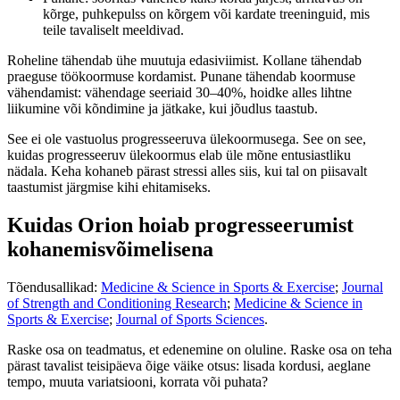
kõrge, puhkepulss on kõrgem või kardate treeninguid, mis
teile tavaliselt meeldivad.
Roheline tähendab ühe muutuja edasiviimist. Kollane tähendab
praeguse töökoormuse kordamist. Punane tähendab koormuse
vähendamist: vähendage seeriaid 30–40%, hoidke alles lihtne
liikumine või kõndimine ja jätkake, kui jõudlus taastub.
See ei ole vastuolus progresseeruva ülekoormusega. See on see,
kuidas progresseeruv ülekoormus elab üle mõne entusiastliku
nädala. Keha kohaneb pärast stressi alles siis, kui tal on piisavalt
taastumist järgmise kihi ehitamiseks.
Kuidas Orion hoiab progresseerumist
kohanemisvõimelisena
Tõendusallikad:
Medicine & Science in Sports & Exercise
;
Journal
of Strength and Conditioning Research
;
Medicine & Science in
Sports & Exercise
;
Journal of Sports Sciences
.
Raske osa on teadmatus, et edenemine on oluline. Raske osa on teha
pärast tavalist teisipäeva õige väike otsus: lisada kordusi, aeglane
tempo, muuta variatsiooni, korrata või puhata?