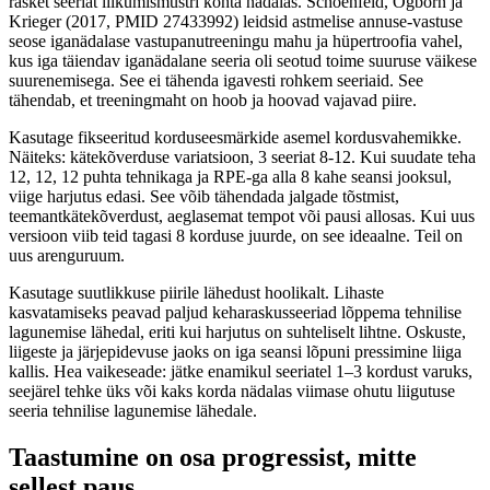
rasket seeriat liikumismustri kohta nädalas. Schoenfeld, Ogborn ja
Krieger (2017, PMID 27433992) leidsid astmelise annuse-vastuse
seose iganädalase vastupanutreeningu mahu ja hüpertroofia vahel,
kus iga täiendav iganädalane seeria oli seotud toime suuruse väikese
suurenemisega. See ei tähenda igavesti rohkem seeriaid. See
tähendab, et treeningmaht on hoob ja hoovad vajavad piire.
Kasutage fikseeritud korduseesmärkide asemel kordusvahemikke.
Näiteks: kätekõverduse variatsioon, 3 seeriat 8-12. Kui suudate teha
12, 12, 12 puhta tehnikaga ja RPE-ga alla 8 kahe seansi jooksul,
viige harjutus edasi. See võib tähendada jalgade tõstmist,
teemantkätekõverdust, aeglasemat tempot või pausi allosas. Kui uus
versioon viib teid tagasi 8 korduse juurde, on see ideaalne. Teil on
uus arenguruum.
Kasutage suutlikkuse piirile lähedust hoolikalt. Lihaste
kasvatamiseks peavad paljud keharaskusseeriad lõppema tehnilise
lagunemise lähedal, eriti kui harjutus on suhteliselt lihtne. Oskuste,
liigeste ja järjepidevuse jaoks on iga seansi lõpuni pressimine liiga
kallis. Hea vaikeseade: jätke enamikul seeriatel 1–3 kordust varuks,
seejärel tehke üks või kaks korda nädalas viimase ohutu liigutuse
seeria tehnilise lagunemise lähedale.
Taastumine on osa progressist, mitte
sellest paus