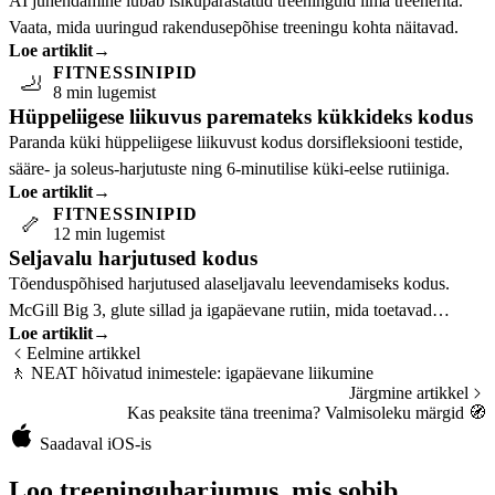
AI juhendamine lubab isikupärastatud treeninguid ilma treenerita.
Vaata, mida uuringud rakendusepõhise treeningu kohta näitavad.
Loe artiklit
→
FITNESSINIPID
🦶
8 min lugemist
Hüppeliigese liikuvus paremateks kükkideks kodus
Paranda küki hüppeliigese liikuvust kodus dorsifleksiooni testide,
sääre- ja soleus-harjutuste ning 6-minutilise küki-eelse rutiiniga.
Loe artiklit
→
FITNESSINIPID
🦴
12 min lugemist
Seljavalu harjutused kodus
Tõenduspõhised harjutused alaseljavalu leevendamiseks kodus.
McGill Big 3, glute sillad ja igapäevane rutiin, mida toetavad
Loe artiklit
→
uuringud.
Eelmine artikkel
🚶
NEAT hõivatud inimestele: igapäevane liikumine
Järgmine artikkel
Kas peaksite täna treenima? Valmisoleku märgid
🧭
Saadaval iOS-is
Loo treeninguharjumus, mis sobib