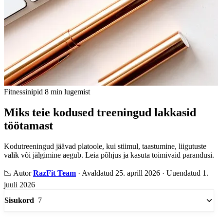
Fitnessinipid
8 min lugemist
Miks teie kodused treeningud lakkasid
töötamast
Kodutreeningud jäävad platoole, kui stiimul, taastumine, liigutuste
valik või jälgimine aegub. Leia põhjus ja kasuta toimivaid parandusi.
📉
Autor
RazFit Team
·
Avaldatud 25. aprill 2026
·
Uuendatud 1.
juuli 2026
7
Sisukord