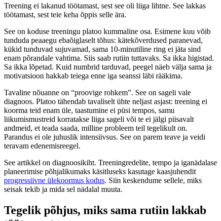
Treening ei lakanud töötamast, sest see oli liiga lihtne. See lakkas
töötamast, sest teie keha õppis selle ära.
See on koduse treeningu platoo kummaline osa. Esimene kuu võib
tunduda peaaegu ebaõiglaselt tõhus: kätekõverdused paranevad,
kükid tunduvad sujuvamad, sama 10-minutiline ring ei jäta sind
enam põrandale vahtima. Siis saab rutiin tuttavaks. Sa ikka higistad.
Sa ikka lõpetad. Kuid numbrid tarduvad, peegel näeb välja sama ja
motivatsioon hakkab teiega enne iga seanssi läbi rääkima.
Tavaline nõuanne on “proovige rohkem”. See on sageli vale
diagnoos. Platoo tähendab tavaliselt ühte neljast asjast: treening ei
koorma teid enam üle, taastumine ei püsi tempos, samu
liikumismustreid korratakse liiga sageli või te ei jälgi piisavalt
andmeid, et teada saada, milline probleem teil tegelikult on.
Parandus ei ole juhuslik intensiivsus. See on parem teave ja veidi
teravam edenemisreegel.
See artikkel on diagnoosikiht. Treeningredelite, tempo ja iganädalase
planeerimise põhjalikumaks käsitluseks kasutage kaasjuhendit
progressiivne ülekoormus kodus
. Siin keskendume sellele, miks
seisak tekib ja mida sel nädalal muuta.
Tegelik põhjus, miks sama rutiin lakkab