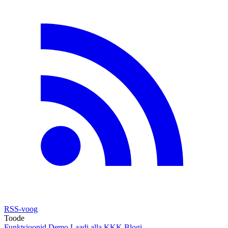
RSS-voog
Toode
Funktsioonid
Demo
Laadi alla
KKK
Blogi