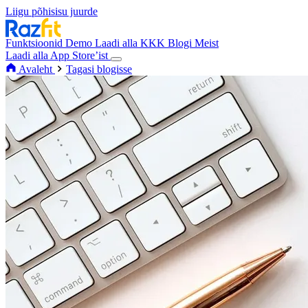
Liigu põhisisu juurde
Funktsioonid
Demo
Laadi alla
KKK
Blogi
Meist
Laadi alla App Store’ist
Avaleht
Tagasi blogisse