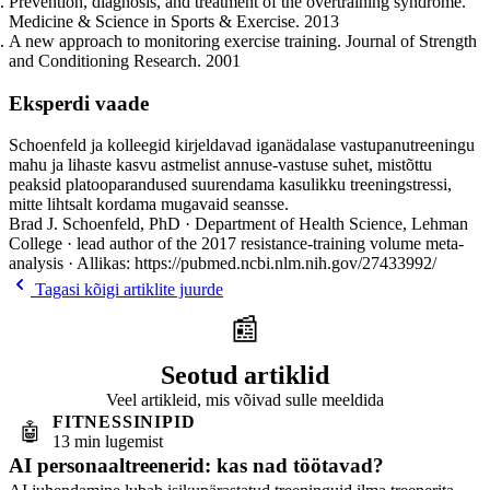
Prevention, diagnosis, and treatment of the overtraining syndrome.
Medicine & Science in Sports & Exercise. 2013
A new approach to monitoring exercise training. Journal of Strength
and Conditioning Research. 2001
Eksperdi vaade
Schoenfeld ja kolleegid kirjeldavad iganädalase vastupanutreeningu
mahu ja lihaste kasvu astmelist annuse-vastuse suhet, mistõttu
peaksid platooparandused suurendama kasulikku treeningstressi,
mitte lihtsalt kordama mugavaid seansse.
Brad J. Schoenfeld, PhD · Department of Health Science, Lehman
College · lead author of the 2017 resistance-training volume meta-
analysis · Allikas: https://pubmed.ncbi.nlm.nih.gov/27433992/
Tagasi kõigi artiklite juurde
📰
Seotud artiklid
Veel artikleid, mis võivad sulle meeldida
FITNESSINIPID
🤖
13 min lugemist
AI personaaltreenerid: kas nad töötavad?