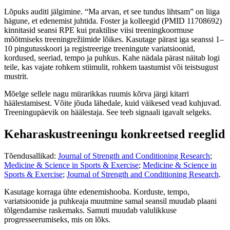
Lõpuks auditi jälgimine. “Ma arvan, et see tundus lihtsam” on liiga
hägune, et edenemist juhtida. Foster ja kolleegid (PMID 11708692)
kinnitasid seansi RPE kui praktilise viisi treeningkoormuse
mõõtmiseks treeningrežiimide lõikes. Kasutage pärast iga seanssi 1–
10 pingutusskoori ja registreerige treeningute variatsioonid,
kordused, seeriad, tempo ja puhkus. Kahe nädala pärast näitab logi
teile, kas vajate rohkem stiimulit, rohkem taastumist või teistsugust
mustrit.
Mõelge sellele nagu mürarikkas ruumis kõrva järgi kitarri
häälestamisest. Võite jõuda lähedale, kuid väikesed vead kuhjuvad.
Treeningupäevik on häälestaja. See teeb signaali igavalt selgeks.
Keharaskustreeningu konkreetsed reeglid
Tõendusallikad:
Journal of Strength and Conditioning Research
;
Medicine & Science in Sports & Exercise
;
Medicine & Science in
Sports & Exercise
;
Journal of Strength and Conditioning Research
.
Kasutage korraga ühte edenemishooba. Korduste, tempo,
variatsioonide ja puhkeaja muutmine samal seansil muudab plaani
tõlgendamise raskemaks. Samuti muudab valulikkuse
progresseerumiseks, mis on lõks.