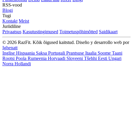
RSS-vood
Blogi
Tugi
Kontakt
Meist
Juriidiline
Privaatsus
Kasutustingimused
Toimetuspõhimõtted
Saidikaart
© 2026 RazFit. Kõik õigused kaitstud.
Diseño y desarrollo web por
Ighenatt
Inglise
Hispaania
Saksa
Portugali
Prantsuse
Itaalia
Soome
Taani
Rootsi
Poola
Rumeenia
Horvaadi
Sloveeni
Tšehhi
Eesti
Ungari
Norra
Hollandi