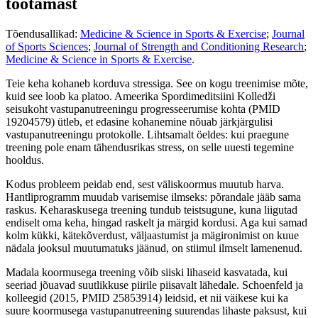
töötamast
Tõendusallikad:
Medicine & Science in Sports & Exercise
;
Journal
of Sports Sciences
;
Journal of Strength and Conditioning Research
;
Medicine & Science in Sports & Exercise
.
Teie keha kohaneb korduva stressiga. See on kogu treenimise mõte,
kuid see loob ka platoo. Ameerika Spordimeditsiini Kolledži
seisukoht vastupanutreeningu progresseerumise kohta (PMID
19204579) ütleb, et edasine kohanemine nõuab järkjärgulisi
vastupanutreeningu protokolle. Lihtsamalt öeldes: kui praegune
treening pole enam tähendusrikas stress, on selle uuesti tegemine
hooldus.
Kodus probleem peidab end, sest väliskoormus muutub harva.
Hantliprogramm muudab varisemise ilmseks: põrandale jääb sama
raskus. Keharaskusega treening tundub teistsugune, kuna liigutad
endiselt oma keha, hingad raskelt ja märgid kordusi. Aga kui samad
kolm kükki, kätekõverdust, väljaastumist ja mägironimist on kuue
nädala jooksul muutumatuks jäänud, on stiimul ilmselt lamenenud.
Madala koormusega treening võib siiski lihaseid kasvatada, kui
seeriad jõuavad suutlikkuse piirile piisavalt lähedale. Schoenfeld ja
kolleegid (2015, PMID 25853914) leidsid, et nii väikese kui ka
suure koormusega vastupanutreening suurendas lihaste paksust, kui