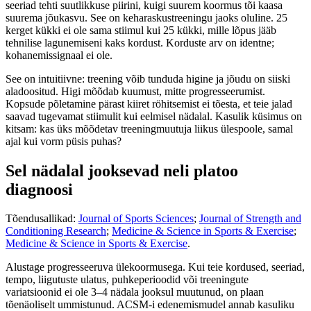
seeriad tehti suutlikkuse piirini, kuigi suurem koormus tõi kaasa
suurema jõukasvu. See on keharaskustreeningu jaoks oluline. 25
kerget kükki ei ole sama stiimul kui 25 kükki, mille lõpus jääb
tehnilise lagunemiseni kaks kordust. Korduste arv on identne;
kohanemissignaal ei ole.
See on intuitiivne: treening võib tunduda higine ja jõudu on siiski
aladoositud. Higi mõõdab kuumust, mitte progresseerumist.
Kopsude põletamine pärast kiiret röhitsemist ei tõesta, et teie jalad
saavad tugevamat stiimulit kui eelmisel nädalal. Kasulik küsimus on
kitsam: kas üks mõõdetav treeningmuutuja liikus ülespoole, samal
ajal kui vorm püsis puhas?
Sel nädalal jooksevad neli platoo
diagnoosi
Tõendusallikad:
Journal of Sports Sciences
;
Journal of Strength and
Conditioning Research
;
Medicine & Science in Sports & Exercise
;
Medicine & Science in Sports & Exercise
.
Alustage progresseeruva ülekoormusega. Kui teie kordused, seeriad,
tempo, liigutuste ulatus, puhkeperioodid või treeningute
variatsioonid ei ole 3–4 nädala jooksul muutunud, on plaan
tõenäoliselt ummistunud. ACSM-i edenemismudel annab kasuliku