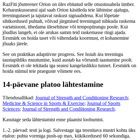
RazFiti jõutreener Orion on üles ehitatud selle otsustusahela ümber.
Keharaskusseansi ajal saab Orion käsitleda teie läbimise ajalugu,
treeningutaset ja tajutavat raskust signaalidena. Kui lõpetate
sihtkordused puhtalt, võivad järgmised treeningud nihkuda raskema
variatsiooni, tihedama ülesehituse või tempopiirangu poole. Kui
jõudlus langeb, ei ole arukas samm teid raskemasse ringi ajada.
Eesmärk on hoida taset või vähendada koormust, et kohanemine
jõuaks järele.
See on praktikas adaptiivne progress. See hoiab ära treeningu
taustapildiks muutumise, kuid austab ka võrrandi taastumise poolt.
Eesmärk ei ole tekitada iga seansi kangelaslikku tunnet. Eesmärk on
hoida stiimul teie praeguste võimete ees.
14-päevane platoo lähtestamine
Tõendusallikad:
Journal of Strength and Conditioning Research
;
Medicine & Science in Sports & Exercise
;
Journal of Sports
Sciences
;
Journal of Strength and Conditioning Research
.
Kasutage seda lähtestamist enne plaanist loobumist.
1.-2. päevad: testi ja logi. Salvestage iga treenitava mustri kohta üks
etalon: puhta vormiga push-up max, kükikordused 60 sekundiga,