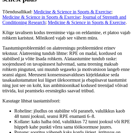
Tõendusallikad:
Medicine & Science in Sports & Exercise
;
Medicine & Science in Sports & Exercise
;
Journal of Strength and
Conditioning Research
;
Medicine & Science in Sports & Exercise
.
Kõige tavalisem kodus treenimise viga on eeldamine, et platoo vajab
rohkem karistust. Mõnikord vajab see vähem müra.
Taastumisprobleemidel on alatreeningu probleemidest erinev
tekstuur. Alatreening tundub lihtne: RPE on madal, kordused on
stabiilsed ja võite lisada rohkem. Alataastumine tundub raske:
soojendused on tavapärasest halvemad, sama treening maksab
rohkem pingutust, uni muutub segaseks ja motivatsioon langeb enne
seansi algust. Meeuseni konsensusavalduses kirjeldatakse seda
tasakaalustamatust kui liigset ülekoormust ja ebapiisavat taastumist
ning just see on koht, kus ambitsioonikad kodused treenijad võivad
triivida, kui peamiseks eesmärgiks saavad triibud.
Kasutage lihtsat taastamisfoori:
Roheline: jõudlus on stabiilne või paraneb, valulikkus kaob
48 tunni jooksul, seansi RPE enamasti 6–8.
Kollane: kaks halba ööd, valulikkus 72 tunni jooksul või RPE
hüppeb kahe punkti võrra sama töökoormuse juures.
Punane: sooritus väheneb kaks korda järjest, ärrituvus on