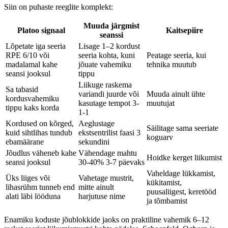
Siin on puhaste reeglite komplekt:
Muuda järgmist
Platoo signaal
Kaitsepiire
seanssi
Lõpetate iga seeria
Lisage 1–2 kordust
RPE 6/10 või
seeria kohta, kuni
Peatage seeria, kui
madalamal kahe
jõuate vahemiku
tehnika muutub
seansi jooksul
tippu
Liikuge raskema
Sa tabasid
variandi juurde või
Muuda ainult ühte
kordusvahemiku
kasutage tempot 3-
muutujat
tippu kaks korda
1-1
Kordused on kõrged,
Aeglustage
Säilitage sama seeriate
kuid sihtlihas tundub
ekstsentrilist faasi 3
koguarv
ebamäärane
sekundini
Jõudlus väheneb kahe
Vähendage mahtu
Hoidke kerget liikumist
seansi jooksul
30-40% 3-7 päevaks
Vaheldage lükkamist,
Üks liiges või
Vahetage mustrit,
kükitamist,
lihasrühm tunneb end
mitte ainult
puusaliigest, keretööd
alati läbi lööduna
harjutuse nime
ja tõmbamist
Enamiku koduste jõublokkide jaoks on praktiline vahemik 6–12