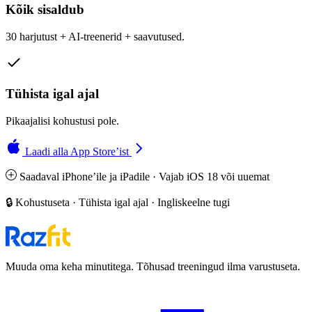
Kõik sisaldub
30 harjutust + AI-treenerid + saavutused.
Tühista igal ajal
Pikaajalisi kohustusi pole.
Laadi alla App Store’ist
Saadaval iPhone’ile ja iPadile · Vajab iOS 18 või uuemat
🔒 Kohustuseta · Tühista igal ajal · Ingliskeelne tugi
Muuda oma keha minutitega. Tõhusad treeningud ilma varustuseta.