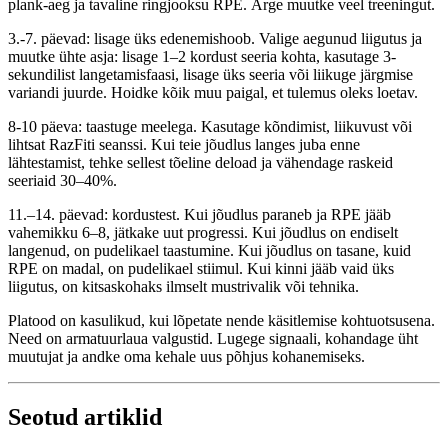
plank-aeg ja tavaline ringjooksu RPE. Ärge muutke veel treeningut.
3.-7. päevad: lisage üks edenemishoob. Valige aegunud liigutus ja
muutke ühte asja: lisage 1–2 kordust seeria kohta, kasutage 3-
sekundilist langetamisfaasi, lisage üks seeria või liikuge järgmise
variandi juurde. Hoidke kõik muu paigal, et tulemus oleks loetav.
8-10 päeva: taastuge meelega. Kasutage kõndimist, liikuvust või
lihtsat RazFiti seanssi. Kui teie jõudlus langes juba enne
lähtestamist, tehke sellest tõeline deload ja vähendage raskeid
seeriaid 30–40%.
11.–14. päevad: kordustest. Kui jõudlus paraneb ja RPE jääb
vahemikku 6–8, jätkake uut progressi. Kui jõudlus on endiselt
langenud, on pudelikael taastumine. Kui jõudlus on tasane, kuid
RPE on madal, on pudelikael stiimul. Kui kinni jääb vaid üks
liigutus, on kitsaskohaks ilmselt mustrivalik või tehnika.
Platood on kasulikud, kui lõpetate nende käsitlemise kohtuotsusena.
Need on armatuurlaua valgustid. Lugege signaali, kohandage üht
muutujat ja andke oma kehale uus põhjus kohanemiseks.
Seotud artiklid