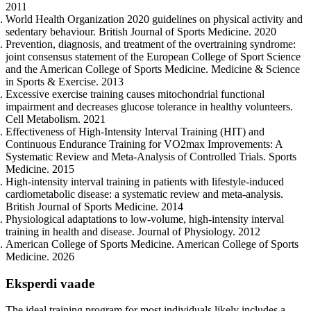
2011
World Health Organization 2020 guidelines on physical activity and
sedentary behaviour. British Journal of Sports Medicine. 2020
Prevention, diagnosis, and treatment of the overtraining syndrome:
joint consensus statement of the European College of Sport Science
and the American College of Sports Medicine. Medicine & Science
in Sports & Exercise. 2013
Excessive exercise training causes mitochondrial functional
impairment and decreases glucose tolerance in healthy volunteers.
Cell Metabolism. 2021
Effectiveness of High-Intensity Interval Training (HIT) and
Continuous Endurance Training for VO2max Improvements: A
Systematic Review and Meta-Analysis of Controlled Trials. Sports
Medicine. 2015
High-intensity interval training in patients with lifestyle-induced
cardiometabolic disease: a systematic review and meta-analysis.
British Journal of Sports Medicine. 2014
Physiological adaptations to low-volume, high-intensity interval
training in health and disease. Journal of Physiology. 2012
American College of Sports Medicine. American College of Sports
Medicine. 2026
Eksperdi vaade
The ideal training program for most individuals likely includes a