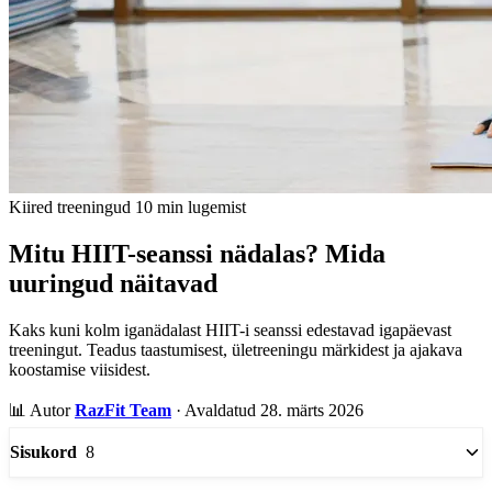
Kiired treeningud
10 min lugemist
Mitu HIIT-seanssi nädalas? Mida
uuringud näitavad
Kaks kuni kolm iganädalast HIIT-i seanssi edestavad igapäevast
treeningut. Teadus taastumisest, ületreeningu märkidest ja ajakava
koostamise viisidest.
📊
Autor
RazFit Team
·
Avaldatud 28. märts 2026
8
Sisukord