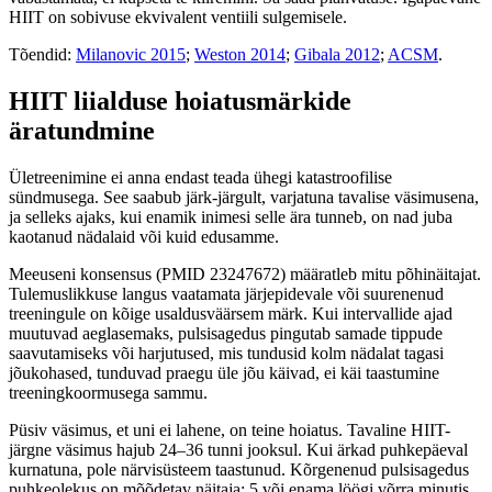
HIIT on sobivuse ekvivalent ventiili sulgemisele.
Tõendid:
Milanovic 2015
;
Weston 2014
;
Gibala 2012
;
ACSM
.
HIIT liialduse hoiatusmärkide
äratundmine
Ületreenimine ei anna endast teada ühegi katastroofilise
sündmusega. See saabub järk-järgult, varjatuna tavalise väsimusena,
ja selleks ajaks, kui enamik inimesi selle ära tunneb, on nad juba
kaotanud nädalaid või kuid edusamme.
Meeuseni konsensus (PMID 23247672) määratleb mitu põhinäitajat.
Tulemuslikkuse langus vaatamata järjepidevale või suurenenud
treeningule on kõige usaldusväärsem märk. Kui intervallide ajad
muutuvad aeglasemaks, pulsisagedus pingutab samade tippude
saavutamiseks või harjutused, mis tundusid kolm nädalat tagasi
jõukohased, tunduvad praegu üle jõu käivad, ei käi taastumine
treeningkoormusega sammu.
Püsiv väsimus, et uni ei lahene, on teine hoiatus. Tavaline HIIT-
järgne väsimus hajub 24–36 tunni jooksul. Kui ärkad puhkepäeval
kurnatuna, pole närvisüsteem taastunud. Kõrgenenud pulsisagedus
puhkeolekus on mõõdetav näitaja: 5 või enama löögi võrra minutis