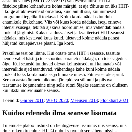
aasta ülevaates (PMID 22289907) väikesemahulise HIIT-i
füsioloogiliste kohanduste kohta märgiti, et aja tõhusus on üks HIIT-
i kõige atraktiivsemaid omadusi, kuid ainult siis, kui inimesed
programmi tegelikult toetavad. Kolm korda nädalas tundub
enamikule jõukohane. Viis või kuus korda nädalas, isegi erineva
intensiivsusega, tekitab ajakava hõõrdumise, mis vähendab nädala
jooksul järgimist. Kaks usaldusväärset ja kvaliteetset HIIT-seanssi
nädalas, mis kestavad kuus kuud, ületavad kolme nädala pärast
hüljatud kuuepäevase plaani. Iga kord.
Praktiline test on lihtne. Kui ootate oma HIIT-i seansse, taastute
nende vahel hästi ja teie sooritus paraneb nädalaga, on teie sagedus
õige. Kui seansid tunduvad olevat kohustused, uni kannatab või
intervallide ajad taanduvad, vähendage kahe kuni kolme nädala
jooksul kaks korda nädalas ja hinnake uuesti. Fitness ei ole sprint.
See on aastakümnete pikkune järjepideva stiimuli ja piisava
taastumise kogunemine ning selle rütmi õigeks saamine on olulisem
kui ükski individuaalne seanss.
Tõendid:
Garber 2011
;
WHO 2020
;
Meeusen 2013
;
Flockhart 2021
.
Kuidas edeneda ilma seansse lisamata
Tulemuste platoo instinkt on helitugevuse lisamine: uus seanss, uus
ring, pikem treening. HIIT-i puhul saavutab see lähenemisviis