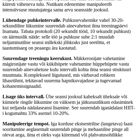
kiiresti väheneva tulu. Nutikam edenemine manipuleerib
intensiivsuse muutujatega sama arvu seansside jooksul.
Lühendage puhkeintervalle.
Puhkusevahemike vahel 30-20-
sekundiline liikumine suurendab ainevahetust ilma treeningpäevi
lisamata. Tabata protokoll (20 sekundit tööd, 10 sekundit puhkust)
on äärmuslik näide: selle töö ja puhkuse suhe 2:1 muudab
neljaminutilise seansi millekski jõhkraks just seetõttu, et
taastumisaeg on peaaegu ära kaotatud.
Suurendage treeningu keerukust.
Mäkkeronijate vahetamine
mägironijate vastu või kükihüpete vahetamine hüppehüpete vastu
suurendab ainevahetuse kulu intervalli kohta ilma seansi struktuuri
muutmata. Komplekssed liigutused, mis värbavad rohkem
lihasrühmi, tekitavad suurema hapnikuvajaduse ja tugevamad
kohanemissignaalid.
Lisage üks intervall.
Ühe seansi jooksul kaheksalt üheksale või
kümnele ringile liikumine on väiksem ja jätkusuutlikum edasiminek
kui neljanda nädalaseansi lisamine. See suurendab iganädalast HIIT-
i kogumahtu 33% asemel 10-20%.
Manipuleerige tempot.
Iga korduse ekstsentrilise (langetava) faasi
sooritamine aeglasemalt suurendab pinge ja mehaanilise pinge all
olevat aega, ilma et oleks vaja kiiremaid või plahvatusohtlikke