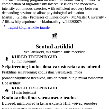
combination of high-intensity interval sessions and moderate-
intensity continuous exercise, with sufficient recovery between
demanding sessions to allow physiological adaptation.
Martin J. Gibala · Professor of Kinesiology · McMaster University ·
Allikas: https://pubmed.ncbi.nlm.nih.gov/22289907/
Tagasi kõigi artiklite juurde
📰
Seotud artiklid
Veel artikleid, mis võivad sulle meeldida
KIIRED TREENINGUD
🧍
13 min lugemist
Seljatreening kodus ilma varustuseta: aus juhend
Praktiline seljatreening kodus ilma varustuseta: mida
põrandaharjutused treenivad, kus on nende piir ja millal tõmbamine
Loe artiklit
→
vajab suuremat vastupanu.
KIIRED TREENINGUD
🔥
11 min lugemist
Kodukardio ilma varustuseta: teadus
Burpeed, mägironijad ja keharaskusega HIIT võivad aeroobse