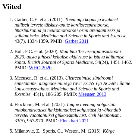
Viited
Garber, C.E. et al. (2011).
Treeningu kogus ja kvaliteet
näiliselt tervete täiskasvanute kardiorespiratoorse,
lihasluukonna ja neuromotoorse vormi arendamiseks ja
säilitamiseks
.
Medicine and Science in Sports and Exercise
,
43(7), 1334-1359. PMID:
Garber 2011
Bull, F.C. et al. (2020).
Maailma Terviseorganisatsiooni
2020. aasta juhised kehalise aktiivsuse ja istuva käitumise
kohta
.
British Journal of Sports Medicine
, 54(24), 1451-1462.
PMID:
WHO 2020
Meeusen, R. et al. (2013).
Ületreenimise sündroomi
ennetamine, diagnoosimine ja ravi: ECSS-i ja ACSM-i ühine
konsensusavaldus
.
Medicine and Science in Sports and
Exercise
, 45(1), 186-205. PMID:
Meeusen 2013
Flockhart, M. et al. (2021).
Liigne treening põhjustab
mitokondriaalset funktsionaalset kahjustust ja vähendab
tervetel vabatahtlikel glükoositaluvust
.
Cell Metabolism
,
33(5), 957-970. PMID:
Flockhart 2021
Milanovic, Z., Sporis, G., Weston, M. (2015).
Kõrge