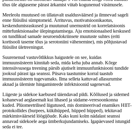
tõus üle algtaseme pärast ärkamist viitab kogunenud väsimusele.
Meeleolu muutused on üllatavalt usaldusväärsed ja ilmnevad sageli
enne füüsilisi sümptomeid. Ärrituvus, motivatsioonikaotus,
keskendumisraskused ja muutunud unemustrid on korrelatsioonis
mittefunktsionaalse ülepingutamisega. Aju emotsionaalsed keskused
on tundlikud samade neuroendokriinsete muutuste suhtes (eriti
kortisooli taseme tõus ja serotoniini vähenemine), mis põhjustavad
füüsilist ületreeningut.
Suurenenud vastuvõtlikkus haigustele on see, kuidas
immuunsüsteem kinnitab seda, mida keha juba annab. Kõrge
intensiivsusega treening pärsib ajutiselt immuunfunktsiooni tundide
jooksul pärast iga seanssi. Piisava taastumise korral taastub
immuunsüsteem tugevamaks. Ilma selleta kattuvad allasurumise
aknad ja ülemiste hingamisteede infektsioonid sagenevad.
Liigeste ja sidekoe kaebused täiendavad pildi. Kõõlused ja sidemed
kohanevad aeglasemalt kui lihased ja südame-veresoonkonna
kuded. Plüomeetrilised liigutused, mis domineerivad enamikes HIIT-
protokollides (burpees, kükihüpped, hüpped hüpped), tekitavad
märkimisväärseid löögijõude. Kaks kuni kolm nädalast seanssi
annavad sidekoele aega ümberkujundamiseks. Igapäevased istungid
seda ei tee.