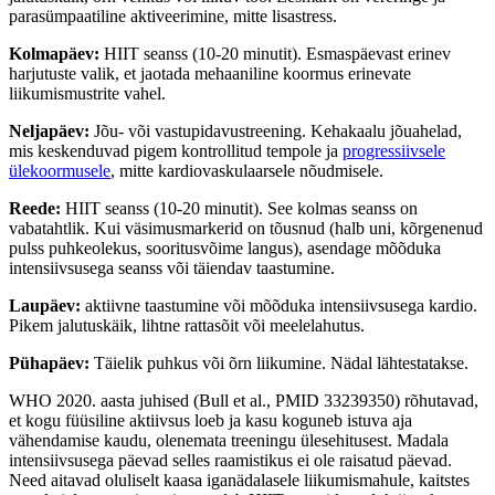
parasümpaatiline aktiveerimine, mitte lisastress.
Kolmapäev:
HIIT seanss (10-20 minutit). Esmaspäevast erinev
harjutuste valik, et jaotada mehaaniline koormus erinevate
liikumismustrite vahel.
Neljapäev:
Jõu- või vastupidavustreening. Kehakaalu jõuahelad,
mis keskenduvad pigem kontrollitud tempole ja
progressiivsele
ülekoormusele
, mitte kardiovaskulaarsele nõudmisele.
Reede:
HIIT seanss (10-20 minutit). See kolmas seanss on
vabatahtlik. Kui väsimusmarkerid on tõusnud (halb uni, kõrgenenud
pulss puhkeolekus, sooritusvõime langus), asendage mõõduka
intensiivsusega seanss või täiendav taastumine.
Laupäev:
aktiivne taastumine või mõõduka intensiivsusega kardio.
Pikem jalutuskäik, lihtne rattasõit või meelelahutus.
Pühapäev:
Täielik puhkus või õrn liikumine. Nädal lähtestatakse.
WHO 2020. aasta juhised (Bull et al., PMID 33239350) rõhutavad,
et kogu füüsiline aktiivsus loeb ja kasu koguneb istuva aja
vähendamise kaudu, olenemata treeningu ülesehitusest. Madala
intensiivsusega päevad selles raamistikus ei ole raisatud päevad.
Need aitavad oluliselt kaasa iganädalasele liikumismahule, kaitstes