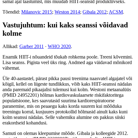
samal ajal taastumist, mis muudab HIIT-seansid produktiivseks.
Tõendid:
Milanovic 2015
;
Weston 2014
;
Gibala 2012
;
ACSM
.
Vastujuhtum: kui kaks seanssi võidavad
kolme
Allikad:
Garber 2011
·
WHO 2020
.
Enamik HIIT-i nõuandeid tõukab rohkema poole. Treeni kõvemini.
Lisa seanss. Pigista veel üks ring. Andmed aga väidavad mõnikord
vähemat.
Üle 40-aastastel, pärast pikka pausi treenima naasvatel algajatel või
kõigil, kellel on liigeste tundlikkus, võib kaks HIIT-seanssi nädalas
anda paremaid pikaajalisi tulemusi kui kolm. Westoni metaanalüüs
(PMID 24952201) hõlmas kardiovaskulaarsete riskifaktoritega
populatsioone, kes saavutasid suurima kardiorespiratoorse
paranemise, mis on peaaegu kaks korda suurem kui mõõduka
treeningu korral, kusjuures protokollid hõlmasid ainult kaks kuni
kolm seanssi nädalas. Selle vahemiku alumine ots pakkus siiski
erakordseid kohandusi.
Samuti on olemas kleepumise mõõde. Gibala ja kolleegide 2012.