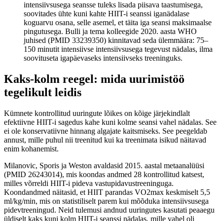
intensiivsusega seansse tuleks lisada piisava taastumisega,
soovitades ühte kuni kahte HIIT-i seanssi iganädalase
koguarvu osana, selle asemel, et täita iga seansi maksimaalse
pingutusega. Bulli ja tema kolleegide 2020. aasta WHO
juhised (PMID 33239350) kinnitavad seda ülemmäära: 75–
150 minutit intensiivse intensiivsusega tegevust nädalas, ilma
soovituseta igapäevaseks intensiivseks treeninguks.
Kaks-kolm reegel: mida uurimistöö
tegelikult leidis
Kümnete kontrollitud uuringute lõikes on kõige järjekindlalt
efektiivne HIIT-i sagedus kahe kuni kolme seansi vahel nädalas. See
ei ole konservatiivne hinnang algajate kaitsmiseks. See peegeldab
annust, mille puhul nii treenitud kui ka treenimata isikud näitavad
enim kohanemist.
Milanovic, Sporis ja Weston avaldasid 2015. aastal metaanalüüsi
(PMID 26243014), mis koondas andmed 28 kontrollitud katsest,
milles võrreldi HIIT-i pideva vastupidavustreeninguga.
Koondandmed näitasid, et HIIT parandas VO2max keskmiselt 5,5
ml/kg/min, mis on statistiliselt parem kui mõõduka intensiivsusega
pidevtreeningud. Neid tulemusi andnud uuringutes kasutati peaaegu
üldiselt kaks kuni kolm HIIT-i seanssi nädalas, mille vahel oli