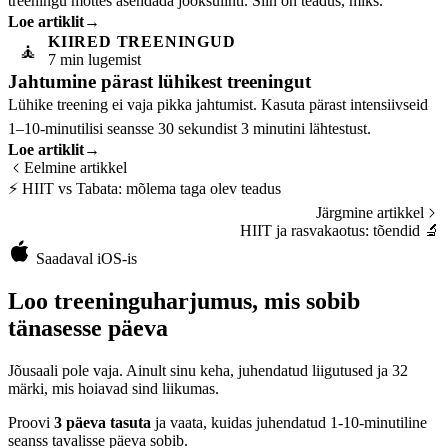
treeningu mõttes asendada jooksulinti. Siin on teadus, miks.
Loe artiklit
→
KIIRED TREENINGUD
🧘
7 min lugemist
Jahtumine pärast lühikest treeningut
Lühike treening ei vaja pikka jahtumist. Kasuta pärast intensiivseid
1–10-minutilisi seansse 30 sekundist 3 minutini lähtestust.
Loe artiklit
→
Eelmine artikkel
⚡
HIIT vs Tabata: mõlema taga olev teadus
Järgmine artikkel
HIIT ja rasvakaotus: tõendid
🔬
Saadaval iOS-is
Loo treeninguharjumus, mis sobib
tänasesse päeva
Jõusaali pole vaja. Ainult sinu keha, juhendatud liigutused ja 32
märki, mis hoiavad sind liikumas.
Proovi
3 päeva tasuta
ja vaata, kuidas juhendatud 1-10-minutiline
seanss tavalisse päeva sobib.