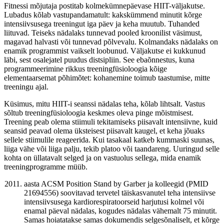
Fitnessi mõjutaja postitab kolmekümnepäevase HIIT-väljakutse.
Lubadus kõlab vastupandamatult: kakskümmend minutit kõrge
intensiivsusega treeningut iga päev ja keha muutub. Tuhanded
liituvad. Teiseks nädalaks tunnevad pooled kroonilist väsimust,
magavad halvasti või tunnevad põlvevalu. Kolmandaks nädalaks on
enamik programmist vaikselt loobunud. Väljakutse ei kukkunud
läbi, sest osalejatel puudus distsipliin. See ebaõnnestus, kuna
programmeerimine rikkus treeningfüsioloogia kõige
elementaarsemat põhimõtet: kohanemine toimub taastumise, mitte
treeningu ajal.
Küsimus, mitu HIIT-i seanssi nädalas teha, kõlab lihtsalt. Vastus
sõltub treeningfüsioloogia keskmes oleva pinge mõistmisest.
Treening peab olema stiimuli tekitamiseks piisavalt intensiivne, kuid
seansid peavad olema üksteisest piisavalt kaugel, et keha jõuaks
sellele stiimulile reageerida. Kui tasakaal katkeb kummaski suunas,
liiga vähe või liiga palju, tekib platoo või taandareng. Uuringud selle
kohta on üllatavalt selged ja on vastuolus sellega, mida enamik
treeningprogramme müüb.
aasta ACSM Position Stand by Garber ja kolleegid (PMID
21694556) soovitavad tervetel täiskasvanutel teha intensiivse
intensiivsusega kardiorespiratoorseid harjutusi kolmel või
enamal päeval nädalas, kogudes nädalas vähemalt 75 minutit.
Samas hoiatatakse samas dokumendis selgesõnaliselt, et kõrge