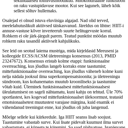
sekundaarsed toimivusmõõdikud. Mitokondriaalne funktsioon
on raku vastupidavuse mootor. Kui see laguneb, läheb kõik
sellest sõltuv hullemaks.
Osalejad ei olnud istuva eluviisiga algajad. Nad olid terved,
meelelahutuslikult aktiivsed täiskasvanud. Järeldus on lihtne: HIIT-i
annuse-vastuse kõver inverteerub suurte helitugevuste korral.
Rohkem ei ole järk-järgult parem. Teatud punktist möödas muutub
rohkem raku tasandil aktiivselt kahjulikuks.
See leid on seotud laiema mustriga, mida kirjeldasid Meeuseni ja
kolleegide ECSS/ACSM ületreeningu konsensus (2013, PMID
23247672). Konsensus eristab kolme etappi: funktsionaalne
overreaching, kus jõudlus langeb korraks enne taastumist;
mittefunktsionaalne overreaching, kus jõudlus väheneb kolme kuni
nelja nädala jooksul ilma superkompensatsioonita; ja ületreeningu
sündroom, kus kohanematus muutub krooniliseks ja taastumine
võtab kuid. Üleminek funktsionaalsest mittefunktsionaalsest
üleulatumisest on sageli nähtamatu, kuni kahju on tehtud. Üle 70%
sportlastest, kes kogevad mittefunktsionaalset ülekoormust, teatasid
emotsionaalsetest muutustest varajase märgina, kuid enamik ei
vähendanud treeningut enne, kui jõudlus oli juba langenud.
Mõelge sellele kui kiirkeedule. Iga HIIT seanss lisab soojust.
Taastumine vabastab surve. Kui lisate pidevalt kuumust ilma survet
vabastamata, ei küpseta te kiiremini. Sa saad plahvatuse. Igapäevane