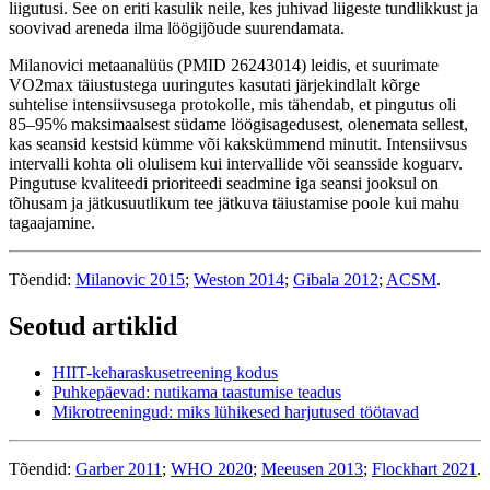
liigutusi. See on eriti kasulik neile, kes juhivad liigeste tundlikkust ja
soovivad areneda ilma löögijõude suurendamata.
Milanovici metaanalüüs (PMID 26243014) leidis, et suurimate
VO2max täiustustega uuringutes kasutati järjekindlalt kõrge
suhtelise intensiivsusega protokolle, mis tähendab, et pingutus oli
85–95% maksimaalsest südame löögisagedusest, olenemata sellest,
kas seansid kestsid kümme või kakskümmend minutit. Intensiivsus
intervalli kohta oli olulisem kui intervallide või seansside koguarv.
Pingutuse kvaliteedi prioriteedi seadmine iga seansi jooksul on
tõhusam ja jätkusuutlikum tee jätkuva täiustamise poole kui mahu
tagaajamine.
Tõendid:
Milanovic 2015
;
Weston 2014
;
Gibala 2012
;
ACSM
.
Seotud artiklid
HIIT-keharaskusetreening kodus
Puhkepäevad: nutikama taastumise teadus
Mikrotreeningud: miks lühikesed harjutused töötavad
Tõendid:
Garber 2011
;
WHO 2020
;
Meeusen 2013
;
Flockhart 2021
.