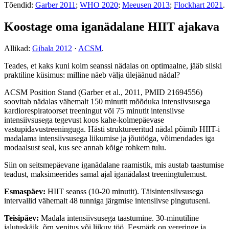
Tõendid:
Garber 2011
;
WHO 2020
;
Meeusen 2013
;
Flockhart 2021
.
Koostage oma iganädalane HIIT ajakava
Allikad:
Gibala 2012
·
ACSM
.
Teades, et kaks kuni kolm seanssi nädalas on optimaalne, jääb siiski
praktiline küsimus: milline näeb välja ülejäänud nädal?
ACSM Position Stand (Garber et al., 2011, PMID 21694556)
soovitab nädalas vähemalt 150 minutit mõõduka intensiivsusega
kardiorespiratoorset treeningut või 75 minutit intensiivse
intensiivsusega tegevust koos kahe-kolmepäevase
vastupidavustreeninguga. Hästi struktureeritud nädal põimib HIIT-i
madalama intensiivsusega liikumise ja jõutööga, võimendades iga
modaalsust seal, kus see annab kõige rohkem tulu.
Siin on seitsmepäevane iganädalane raamistik, mis austab taastumise
teadust, maksimeerides samal ajal iganädalast treeningtulemust.
Esmaspäev:
HIIT seanss (10-20 minutit). Täisintensiivsusega
intervallid vähemalt 48 tunniga järgmise intensiivse pingutuseni.
Teisipäev:
Madala intensiivsusega taastumine. 30-minutiline
jalutuskäik, õrn venitus või liikuv töö. Eesmärk on vereringe ja