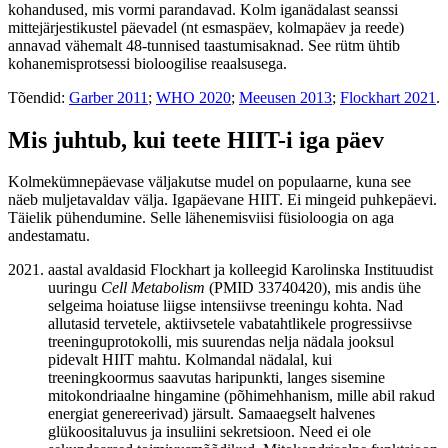
kohandused, mis vormi parandavad. Kolm iganädalast seanssi
mittejärjestikustel päevadel (nt esmaspäev, kolmapäev ja reede)
annavad vähemalt 48-tunnised taastumisaknad. See rütm ühtib
kohanemisprotsessi bioloogilise reaalsusega.
Tõendid:
Garber 2011
;
WHO 2020
;
Meeusen 2013
;
Flockhart 2021
.
Mis juhtub, kui teete HIIT-i iga päev
Kolmekümnepäevase väljakutse mudel on populaarne, kuna see
näeb muljetavaldav välja. Igapäevane HIIT. Ei mingeid puhkepäevi.
Täielik pühendumine. Selle lähenemisviisi füsioloogia on aga
andestamatu.
aastal avaldasid Flockhart ja kolleegid Karolinska Instituudist
uuringu
Cell Metabolism
(PMID 33740420), mis andis ühe
selgeima hoiatuse liigse intensiivse treeningu kohta. Nad
allutasid tervetele, aktiivsetele vabatahtlikele progressiivse
treeninguprotokolli, mis suurendas nelja nädala jooksul
pidevalt HIIT mahtu. Kolmandal nädalal, kui
treeningkoormus saavutas haripunkti, langes sisemine
mitokondriaalne hingamine (põhimehhanism, mille abil rakud
energiat genereerivad) järsult. Samaaegselt halvenes
glükoositaluvus ja insuliini sekretsioon. Need ei ole