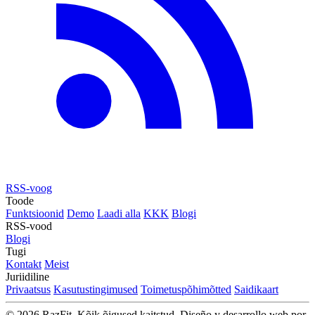
RSS-voog
Toode
Funktsioonid
Demo
Laadi alla
KKK
Blogi
RSS-vood
Blogi
Tugi
Kontakt
Meist
Juriidiline
Privaatsus
Kasutustingimused
Toimetuspõhimõtted
Saidikaart
© 2026 RazFit. Kõik õigused kaitstud.
Diseño y desarrollo web por