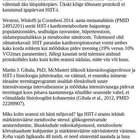
vähemalt üks täispuhkepäev. Ükski kõige tõhusam protokoll ei
kasutanud igapäevast HIIT-i.
Westoni, Wisloffi ja Coombesi 2014. aasta metaanalüüsis (PMID
24952201) uuriti HIIT-i kardiometaboolsete haigustega
populatsioonides, sealhulgas rasvumine, hüpertensioon,
südamepuudulikkus ja metaboolne sündroom. Tulemused olid
silmatorkavad: HIIT parandas kardiorespiratoorset vormi umbes
kaks korda rohkem kui mõõdukas pidev treening (19% versus 10%
VO2max paranemine). Jällegi kasutati neid tulemusi andnud
protokollides kaks kuni kolm seanssi nädalas, mitte viis või kuus.
Martin J. Gibala, PhD, McMasteri ülikooli kinesioloogiaprofessor ja
HIIT-i füsioloogia juhtivteadur, on väitnud, et enamiku inimeste
ideaalne treeningprogramm sisaldab tõenäoliselt suure
intensiivsusega intervallseansse ja mõõduka intensiivsusega pidevat
treeningut koos piisava taastumisega nõudlike seansside vahel, et
võimaldada füsioloogilist kohanemist (Gibala et al., 2012, PMID
22289907).
Miks kolm seanssi nii hästi mõjuvad? Iga HIIT-i seanss tekitab
märkimisväärse metaboolse stressi: glükogeenivarude
ammendumine, lihaskiudude mikrokahjustused, metaboolsete
kõrvalsaaduste kuhjumine ja märkimisväärne närvisüsteemi väsimus.
Keha vajab ligikaudu 48 tundi, et need süsteemid taastada ja luua