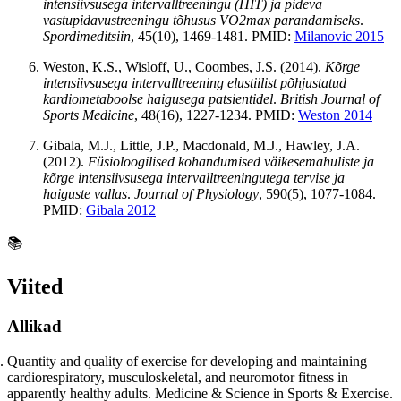
intensiivsusega intervalltreeningu (HIT) ja pideva
vastupidavustreeningu tõhusus VO2max parandamiseks
.
Spordimeditsiin
, 45(10), 1469-1481. PMID:
Milanovic 2015
Weston, K.S., Wisloff, U., Coombes, J.S. (2014).
Kõrge
intensiivsusega intervalltreening elustiilist põhjustatud
kardiometaboolse haigusega patsientidel
.
British Journal of
Sports Medicine
, 48(16), 1227-1234. PMID:
Weston 2014
Gibala, M.J., Little, J.P., Macdonald, M.J., Hawley, J.A.
(2012).
Füsioloogilised kohandumised väikesemahuliste ja
kõrge intensiivsusega intervalltreeningutega tervise ja
haiguste vallas
.
Journal of Physiology
, 590(5), 1077-1084.
PMID:
Gibala 2012
📚
Viited
Allikad
Quantity and quality of exercise for developing and maintaining
cardiorespiratory, musculoskeletal, and neuromotor fitness in
apparently healthy adults. Medicine & Science in Sports & Exercise.