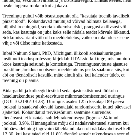
muutujad, sekkumisvariandid ja otsustusreeglid. Lihtsas keeles: hetk
peaks lugema rohkem kui ajakava.
Treeningu puhul võib otsustuspunkt olla “kasutaja treenib tavaliselt
pärast tööd”. Kohandavad muutujad võivad hõlmata kellaaega,
hiljutisi treeninguid, seeria katkemise riski, praegust aktiivsust või
seda, kas kasutaja on juba kaks selle nädala teadet kõrvale lükanud.
Sekkumisvariant võib olla meeldetuletus, vaiksem rakendusesisene
vihje või üldse mitte katkestada.
Inbal Nahum-Shani, PhD, Michigani ülikooli sotsiaaluuringute
instituudi teadusprofessor, kirjeldab JITAI-sid kui tuge, mis muutub
koos kasutaja seisundi ja kontekstiga. Treeninguteavituste ajastuse
praktiline järeldus on otsene: meeldetuletus peaks saabuma siis, kui
abi on tõenäoliselt kasulik, mitte ainult siis, kui kalender ütleb, et
treening oli plaanis.
Bidargaddi ja kolleegid testisid seda ajastusküsimust töökoha
heaolurakenduse push-teavituste mikrorandomiseeritud uuringus
(DOI 10.2196/10123). Uuringus osales 1255 kasutajat 89 päeva
jooksul ja saadaval olevaid kasutajaid randomiseeriti kuuel päevasel
ajahetkel. Kohandatud tervisesõnumi saatmine suurendas
tõenäosust, et kasutaja suhtleb rakendusega järgmise 24 tunni
jooksul, 3,9%. Hinnanguline mõju oli nädalavahetustel suurem kui
tööpäevadel ning tugevaim täheldatud aken oli nädalavahetusel kell
12.30, kui kasutajad olid 11,8% tõenäolisemalt rakendusega seotud.