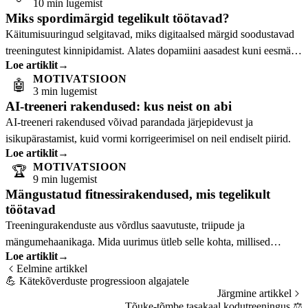
10 min lugemist
Miks spordimärgid tegelikult töötavad?
Käitumisuuringud selgitavad, miks digitaalsed märgid soodustavad
treeningutest kinnipidamist. Alates dopamiini aasadest kuni eesmärgi
Loe artiklit
→
gradiendi efektini.
MOTIVATSIOON
🤖
3 min lugemist
AI-treeneri rakendused: kus neist on abi
AI-treeneri rakendused võivad parandada järjepidevust ja
isikupärastamist, kuid vormi korrigeerimisel on neil endiselt piirid.
Loe artiklit
→
MOTIVATSIOON
🏆
9 min lugemist
Mängustatud fitnessirakendused, mis tegelikult
töötavad
Treeningurakenduste aus võrdlus saavutuste, triipude ja
mängumehaanikaga. Mida uurimus ütleb selle kohta, millised
Loe artiklit
→
lähenemisviisid tegelikult töötavad.
Eelmine artikkel
💪
Kätekõverduste progressioon algajatele
Järgmine artikkel
Tõuke-tõmbe tasakaal kodutreeningus
⚖️