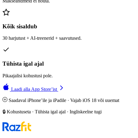
Makseandmeid ei nõuta.
Kõik sisaldub
30 harjutust + AI-treenerid + saavutused.
Tühista igal ajal
Pikaajalisi kohustusi pole.
Laadi alla App Store’ist
Saadaval iPhone’ile ja iPadile · Vajab iOS 18 või uuemat
🔒 Kohustuseta · Tühista igal ajal · Ingliskeelne tugi