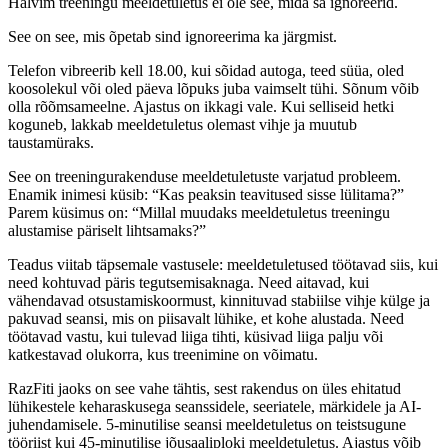
Halvim treeningu meeldetuletus ei ole see, mida sa ignoreerid.
See on see, mis õpetab sind ignoreerima ka järgmist.
Telefon vibreerib kell 18.00, kui sõidad autoga, teed süüa, oled
koosolekul või oled päeva lõpuks juba vaimselt tühi. Sõnum võib
olla rõõmsameelne. Ajastus on ikkagi vale. Kui selliseid hetki
koguneb, lakkab meeldetuletus olemast vihje ja muutub
taustamüraks.
See on treeningurakenduse meeldetuletuste varjatud probleem.
Enamik inimesi küsib: “Kas peaksin teavitused sisse lülitama?”
Parem küsimus on: “Millal muudaks meeldetuletus treeningu
alustamise päriselt lihtsamaks?”
Teadus viitab täpsemale vastusele: meeldetuletused töötavad siis, kui
need kohtuvad päris tegutsemisaknaga. Need aitavad, kui
vähendavad otsustamiskoormust, kinnituvad stabiilse vihje külge ja
pakuvad seansi, mis on piisavalt lühike, et kohe alustada. Need
töötavad vastu, kui tulevad liiga tihti, küsivad liiga palju või
katkestavad olukorra, kus treenimine on võimatu.
RazFiti jaoks on see vahe tähtis, sest rakendus on üles ehitatud
lühikestele keharaskusega seanssidele, seeriatele, märkidele ja AI-
juhendamisele. 5-minutilise seansi meeldetuletus on teistsugune
tööriist kui 45-minutilise jõusaaliploki meeldetuletus. Ajastus võib