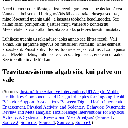
Need tulemused ei tõesta, et iga treeningurakendus peaks laupäeva
lõuna ajal helisema. Uuring mõõtis lähedast rakendusega seotust,
mitte lõpetatud treeninguid, ja kasutas töökoha heaolutoodet. See
näitab siiski põhipunkti: ajastuse mõju varieerub kontekstiti.
Meeldetuletus võib olla ühes aknas abiks ja teises täiesti unustatav.
Lühikese treeningu rakenduse jaoks annab see lihtsa reegli. Vali
aknad, kus järgmine tegevus on füüsiliselt võimalik. Enne esimest
koosolekut. Pärast kohvi. Pärast tööriiete seljast võtmist. Lõunapausi
ajal. Meeldetuletus, mille peale sa ei saa tegutseda, ei ole neutraalne.
See treenib kõrvale lükkamist.
Teavituseväsimus algab siis, kui palve on
vale
(Sources:
Just-in-Time Adaptive Interventions (JITAIs) in Mobile
Health: Key Components and Design Principles for Ongoing Health
Behavior Support
;
Associations Between Digital Health Intervention
Engagement, Physical Activity, and Sedentary Behavior: Systematic
Review and Meta-analysis
;
Text Message Interventions for Physical
Activity: A Systematic Review and Meta-Analysis
) (
Source 1
;
Source 2
;
Source 3
;
Source 4
;
Source 5
;
Source 6
)