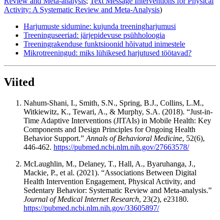
Review and Meta-analysis
;
Text Message Interventions for Physical
Activity: A Systematic Review and Meta-Analysis
)
Harjumuste sidumine: kujunda treeningharjumusi
Treeninguseeriad: järjepidevuse psühholoogia
Treeningrakenduse funktsioonid hõivatud inimestele
Mikrotreeningud: miks lühikesed harjutused töötavad?
Viited
Nahum-Shani, I., Smith, S.N., Spring, B.J., Collins, L.M.,
Witkiewitz, K., Tewari, A., & Murphy, S.A. (2018). “Just-in-
Time Adaptive Interventions (JITAIs) in Mobile Health: Key
Components and Design Principles for Ongoing Health
Behavior Support.”
Annals of Behavioral Medicine
, 52(6),
446-462.
https://pubmed.ncbi.nlm.nih.gov/27663578/
McLaughlin, M., Delaney, T., Hall, A., Byaruhanga, J.,
Mackie, P., et al. (2021). “Associations Between Digital
Health Intervention Engagement, Physical Activity, and
Sedentary Behavior: Systematic Review and Meta-analysis.”
Journal of Medical Internet Research
, 23(2), e23180.
https://pubmed.ncbi.nlm.nih.gov/33605897/