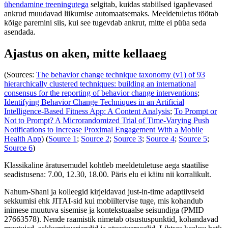
ühendamine treeningutega
selgitab, kuidas stabiilsed igapäevased
ankrud muudavad liikumise automaatsemaks. Meeldetuletus töötab
kõige paremini siis, kui see tugevdab ankrut, mitte ei püüa seda
asendada.
Ajastus on aken, mitte kellaaeg
(Sources:
The behavior change technique taxonomy (v1) of 93
hierarchically clustered techniques: building an international
consensus for the reporting of behavior change interventions
;
Identifying Behavior Change Techniques in an Artificial
Intelligence-Based Fitness App: A Content Analysis
;
To Prompt or
Not to Prompt? A Microrandomized Trial of Time-Varying Push
Notifications to Increase Proximal Engagement With a Mobile
Health App
) (
Source 1
;
Source 2
;
Source 3
;
Source 4
;
Source 5
;
Source 6
)
Klassikaline äratusemudel kohtleb meeldetuletuse aega staatilise
seadistusena: 7.00, 12.30, 18.00. Päris elu ei käitu nii korralikult.
Nahum-Shani ja kolleegid kirjeldavad just-in-time adaptiivseid
sekkumisi ehk JITAI-sid kui mobiiltervise tuge, mis kohandub
inimese muutuva sisemise ja kontekstuaalse seisundiga (PMID
27663578). Nende raamistik nimetab otsustuspunktid, kohandavad