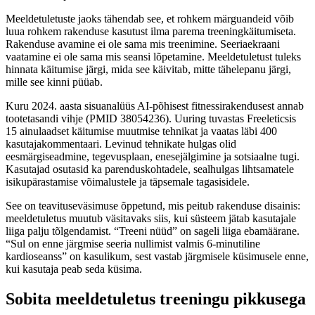
Meeldetuletuste jaoks tähendab see, et rohkem märguandeid võib
luua rohkem rakenduse kasutust ilma parema treeningkäitumiseta.
Rakenduse avamine ei ole sama mis treenimine. Seeriaekraani
vaatamine ei ole sama mis seansi lõpetamine. Meeldetuletust tuleks
hinnata käitumise järgi, mida see käivitab, mitte tähelepanu järgi,
mille see kinni püüab.
Kuru 2024. aasta sisuanalüüs AI-põhisest fitnessirakendusest annab
tootetasandi vihje (PMID 38054236). Uuring tuvastas Freeleticsis
15 ainulaadset käitumise muutmise tehnikat ja vaatas läbi 400
kasutajakommentaari. Levinud tehnikate hulgas olid
eesmärgiseadmine, tegevusplaan, enesejälgimine ja sotsiaalne tugi.
Kasutajad osutasid ka parenduskohtadele, sealhulgas lihtsamatele
isikupärastamise võimalustele ja täpsemale tagasisidele.
See on teavituseväsimuse õppetund, mis peitub rakenduse disainis:
meeldetuletus muutub väsitavaks siis, kui süsteem jätab kasutajale
liiga palju tõlgendamist. “Treeni nüüd” on sageli liiga ebamäärane.
“Sul on enne järgmise seeria nullimist valmis 6-minutiline
kardioseanss” on kasulikum, sest vastab järgmisele küsimusele enne,
kui kasutaja peab seda küsima.
Sobita meeldetuletus treeningu pikkusega