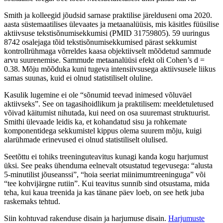
Smith ja kolleegid jõudsid sarnase praktilise järelduseni oma 2020.
aasta süstemaatilises ülevaates ja metaanalüüsis, mis käsitles füüsilise
aktiivsuse tekstisõnumisekkumisi (PMID 31759805). 59 uuringus
8742 osalejaga tõid tekstisõnumisekkumised pärast sekkumist
kontrollrühmaga võrreldes kaasa objektiivselt mõõdetud sammude
arvu suurenemise. Sammude metaanalüüsi efekt oli Cohen’s d =
0.38. Mõju mõõduka kuni tugeva intensiivsusega aktiivsusele liikus
samas suunas, kuid ei olnud statistiliselt oluline.
Kasulik lugemine ei ole “sõnumid teevad inimesed võluväel
aktiivseks”. See on tagasihoidlikum ja praktilisem: meeldetuletused
võivad käitumist nihutada, kui need on osa suuremast struktuurist.
Smithi ülevaade leidis ka, et kohandatud sisu ja rohkemate
komponentidega sekkumistel kippus olema suurem mõju, kuigi
alarühmade erinevused ei olnud statistiliselt olulised.
Seetõttu ei tohiks treeninguteavitus kunagi kanda kogu harjumust
üksi. See peaks ühenduma eelnevalt otsustatud tegevusega: “alusta
5-minutilist jõuseanssi”, “hoia seeriat miinimumtreeninguga” või
“tee kohvijärgne rutiin”. Kui teavitus sunnib sind otsustama, mida
teha, kui kaua treenida ja kas tänane päev loeb, on see hetk juba
raskemaks tehtud.
Siin kohtuvad rakenduse disain ja harjumuse disain.
Harjumuste