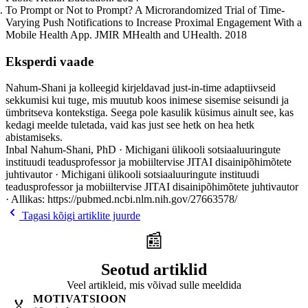
To Prompt or Not to Prompt? A Microrandomized Trial of Time-
Varying Push Notifications to Increase Proximal Engagement With a
Mobile Health App. JMIR MHealth and UHealth. 2018
Eksperdi vaade
Nahum-Shani ja kolleegid kirjeldavad just-in-time adaptiivseid
sekkumisi kui tuge, mis muutub koos inimese sisemise seisundi ja
ümbritseva kontekstiga. Seega pole kasulik küsimus ainult see, kas
kedagi meelde tuletada, vaid kas just see hetk on hea hetk
abistamiseks.
Inbal Nahum-Shani, PhD · Michigani ülikooli sotsiaaluuringute
instituudi teadusprofessor ja mobiiltervise JITAI disainipõhimõtete
juhtivautor · Michigani ülikooli sotsiaaluuringute instituudi
teadusprofessor ja mobiiltervise JITAI disainipõhimõtete juhtivautor
· Allikas: https://pubmed.ncbi.nlm.nih.gov/27663578/
Tagasi kõigi artiklite juurde
📰
Seotud artiklid
Veel artikleid, mis võivad sulle meeldida
MOTIVATSIOON
🏅