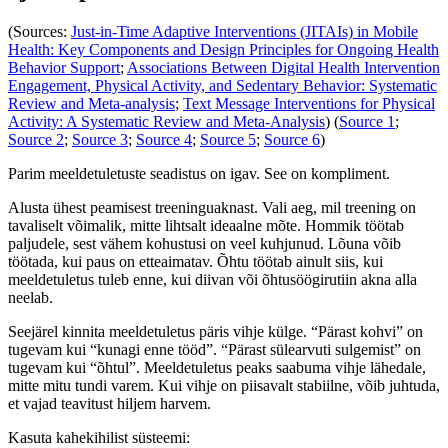
(Sources:
Just-in-Time Adaptive Interventions (JITAIs) in Mobile
Health: Key Components and Design Principles for Ongoing Health
Behavior Support
;
Associations Between Digital Health Intervention
Engagement, Physical Activity, and Sedentary Behavior: Systematic
Review and Meta-analysis
;
Text Message Interventions for Physical
Activity: A Systematic Review and Meta-Analysis
) (
Source 1
;
Source 2
;
Source 3
;
Source 4
;
Source 5
;
Source 6
)
Parim meeldetuletuste seadistus on igav. See on kompliment.
Alusta ühest peamisest treeninguaknast. Vali aeg, mil treening on
tavaliselt võimalik, mitte lihtsalt ideaalne mõte. Hommik töötab
paljudele, sest vähem kohustusi on veel kuhjunud. Lõuna võib
töötada, kui paus on etteaimatav. Õhtu töötab ainult siis, kui
meeldetuletus tuleb enne, kui diivan või õhtusöögirutiin akna alla
neelab.
Seejärel kinnita meeldetuletus päris vihje külge. “Pärast kohvi” on
tugevam kui “kunagi enne tööd”. “Pärast sülearvuti sulgemist” on
tugevam kui “õhtul”. Meeldetuletus peaks saabuma vihje lähedale,
mitte mitu tundi varem. Kui vihje on piisavalt stabiilne, võib juhtuda,
et vajad teavitust hiljem harvem.
Kasuta kahekihilist süsteemi: