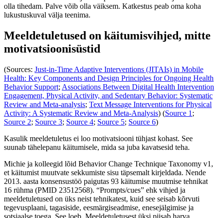
olla tihedam. Palve võib olla väiksem. Katkestus peab oma koha
lukustuskuval välja teenima.
Meeldetuletused on käitumisvihjed, mitte
motivatsioonisüstid
(Sources:
Just-in-Time Adaptive Interventions (JITAIs) in Mobile
Health: Key Components and Design Principles for Ongoing Health
Behavior Support
;
Associations Between Digital Health Intervention
Engagement, Physical Activity, and Sedentary Behavior: Systematic
Review and Meta-analysis
;
Text Message Interventions for Physical
Activity: A Systematic Review and Meta-Analysis
) (
Source 1
;
Source 2
;
Source 3
;
Source 4
;
Source 5
;
Source 6
)
Kasulik meeldetuletus ei loo motivatsiooni tühjast kohast. See
suunab tähelepanu käitumisele, mida sa juba kavatsesid teha.
Michie ja kolleegid lõid Behavior Change Technique Taxonomy v1,
et käitumist muutvate sekkumiste sisu täpsemalt kirjeldada. Nende
2013. aasta konsensustöö paigutas 93 käitumise muutmise tehnikat
16 rühma (PMID 23512568). “Prompts/cues” ehk vihjed ja
meeldetuletused on üks neist tehnikatest, kuid see seisab kõrvuti
tegevusplaani, tagasiside, eesmärgiseadmise, enesejälgimise ja
sotsiaalse toega. See loeb. Meeldetuletusest üksi piisab harva.