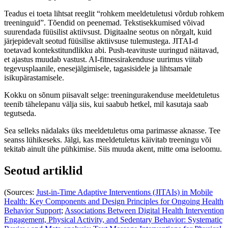
Teadus ei toeta lihtsat reeglit “rohkem meeldetuletusi võrdub rohkem
treeninguid”. Tõendid on peenemad. Tekstisekkumised võivad
suurendada füüsilist aktiivsust. Digitaalne seotus on nõrgalt, kuid
järjepidevalt seotud füüsilise aktiivsuse tulemustega. JITAI-d
toetavad kontekstitundlikku abi. Push-teavituste uuringud näitavad,
et ajastus muudab vastust. AI-fitnessirakenduse uurimus viitab
tegevusplaanile, enesejälgimisele, tagasisidele ja lihtsamale
isikupärastamisele.
Kokku on sõnum piisavalt selge: treeningurakenduse meeldetuletus
teenib tähelepanu välja siis, kui saabub hetkel, mil kasutaja saab
tegutseda.
Sea selleks nädalaks üks meeldetuletus oma parimasse aknasse. Tee
seanss lühikeseks. Jälgi, kas meeldetuletus käivitab treeningu või
tekitab ainult ühe pühkimise. Siis muuda akent, mitte oma iseloomu.
Seotud artiklid
(Sources:
Just-in-Time Adaptive Interventions (JITAIs) in Mobile
Health: Key Components and Design Principles for Ongoing Health
Behavior Support
;
Associations Between Digital Health Intervention
Engagement, Physical Activity, and Sedentary Behavior: Systematic