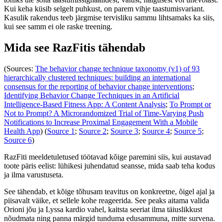
Kui keha küsib selgelt puhkust, on parem vihje taastumisvariant.
Kasulik rakendus teeb järgmise tervisliku sammu lihtsamaks ka siis,
kui see samm ei ole raske treening.
Mida see RazFitis tähendab
(Sources:
The behavior change technique taxonomy (v1) of 93
hierarchically clustered techniques: building an international
consensus for the reporting of behavior change interventions
;
Identifying Behavior Change Techniques in an Artificial
Intelligence-Based Fitness App: A Content Analysis
;
To Prompt or
Not to Prompt? A Microrandomized Trial of Time-Varying Push
Notifications to Increase Proximal Engagement With a Mobile
Health App
) (
Source 1
;
Source 2
;
Source 3
;
Source 4
;
Source 5
;
Source 6
)
RazFiti meeldetuletused töötavad kõige paremini siis, kui austavad
toote päris eelist: lühikesi juhendatud seansse, mida saab teha kodus
ja ilma varustuseta.
See tähendab, et kõige tõhusam teavitus on konkreetne, õigel ajal ja
piisavalt väike, et sellele kohe reageerida. See peaks aitama valida
Orioni jõu ja Lyssa kardio vahel, kaitsta seeriat ilma täiuslikkust
nõudmata ning panna märgid tunduma edusammuna, mitte survena.