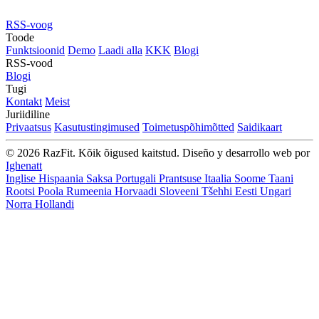
RSS-voog
Toode
Funktsioonid
Demo
Laadi alla
KKK
Blogi
RSS-vood
Blogi
Tugi
Kontakt
Meist
Juriidiline
Privaatsus
Kasutustingimused
Toimetuspõhimõtted
Saidikaart
© 2026 RazFit. Kõik õigused kaitstud.
Diseño y desarrollo web por
Ighenatt
Inglise
Hispaania
Saksa
Portugali
Prantsuse
Itaalia
Soome
Taani
Rootsi
Poola
Rumeenia
Horvaadi
Sloveeni
Tšehhi
Eesti
Ungari
Norra
Hollandi