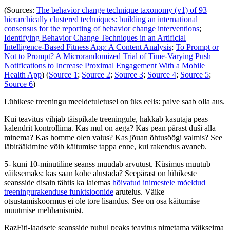
(Sources:
The behavior change technique taxonomy (v1) of 93
hierarchically clustered techniques: building an international
consensus for the reporting of behavior change interventions
;
Identifying Behavior Change Techniques in an Artificial
Intelligence-Based Fitness App: A Content Analysis
;
To Prompt or
Not to Prompt? A Microrandomized Trial of Time-Varying Push
Notifications to Increase Proximal Engagement With a Mobile
Health App
) (
Source 1
;
Source 2
;
Source 3
;
Source 4
;
Source 5
;
Source 6
)
Lühikese treeningu meeldetuletusel on üks eelis: palve saab olla aus.
Kui teavitus vihjab täispikale treeningule, hakkab kasutaja peas
kalendrit kontrollima. Kas mul on aega? Kas pean pärast duši alla
minema? Kas homme olen valus? Kas jõuan õhtusöögi valmis? See
läbirääkimine võib käitumise tappa enne, kui rakendus avaneb.
5- kuni 10-minutiline seanss muudab arvutust. Küsimus muutub
väiksemaks: kas saan kohe alustada? Seepärast on lühikeste
seansside disain tähtis ka laiemas
hõivatud inimestele mõeldud
treeningurakenduse funktsioonide
arutelus. Väike
otsustamiskoormus ei ole tore lisandus. See on osa käitumise
muutmise mehhanismist.
RazFiti-laadsete seansside puhul peaks teavitus nimetama väikseima