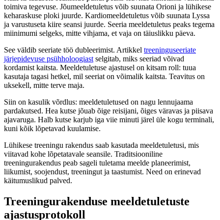
toimiva tegevuse. Jõumeeldetuletus võib suunata Orioni ja lühikese
keharaskuse ploki juurde. Kardiomeeldetuletus võib suunata Lyssa
ja varustuseta kiire seansi juurde. Seeria meeldetuletus peaks tegema
miinimumi selgeks, mitte vihjama, et vaja on täiuslikku päeva.
See väldib seeriate töö dubleerimist. Artikkel
treeninguseeriate
järjepidevuse psühholoogiast
selgitab, miks seeriad võivad
kordamist kaitsta. Meeldetuletuse ajastusel on kitsam roll: tuua
kasutaja tagasi hetkel, mil seeriat on võimalik kaitsta. Teavitus on
uksekell, mitte terve maja.
Siin on kasulik võrdlus: meeldetuletused on nagu lennujaama
pardakutsed. Hea kutse jõuab õige reisijani, õiges väravas ja piisava
ajavaruga. Halb kutse karjub iga viie minuti järel üle kogu terminali,
kuni kõik lõpetavad kuulamise.
Lühikese treeningu rakendus saab kasutada meeldetuletusi, mis
viitavad kohe lõpetatavale seansile. Traditsiooniline
treeningurakendus peab sageli tuletama meelde planeerimist,
liikumist, soojendust, treeningut ja taastumist. Need on erinevad
käitumuslikud palved.
Treeningurakenduse meeldetuletuste
ajastusprotokoll