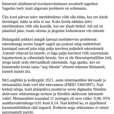
Inimesed süüdistavad teavituseväsimuses tavaliselt sagedust.
Sagedus loeb, kuid sügavam probleem on sobimatus.
Üks kord päevas tulev meeldetuletus võib olla tüütu, kui see küsib
treeningut, mida sa teha ei saa. Kaks korda nädalas tulev
meeldetuletus võib olla kasulik, kui see jõuab hetkel, mil sul on
jalanõud jalas, ruum olemas ja järgmise kohustuseni viis minutit.
Bidargaddi artikkel märgib laiemat mobiiltervise probleemi:
rakendusega seotus langeb sageli aja jooksul ning nutitelefoni
kasutajad saavad juba niigi palju teavitusi paljudelt rakendustelt.
Autorid viitavad ka murele, et liiga palju teavitusi võib suurendada
hajameelsust ja vähendada heaolu. See ei ole fitnessispetsiifiline leid,
seega tasub seda ettevaatlikult rakendada. Aga igaüks, kes on
kümnendat korda sama “aeg liikuda” sõnumi minema libistanud,
tunneb mustri ära.
McLaughlini ja kolleegide 2021. aasta süstemaatiline ülevaade ja
metaanalüüs lisab veel ühe ettevaatuse (PMID 33605897). Nad
leidsid nõrga, kuid järjepideva positiivse seose digitaalse füüsilise
aktiivsuse sekkumisega seotuse ja füüsilise aktiivsuse tulemuste
vahel. Metaanalüüsi kaasatud 11 uuringus oli seos väike: 0,08, 95%
usaldusvahemikuga 0,01 kuni 0,14. Nad leidsid ka, et ajapõhised
kasutusmõõdikud olid segased. Rohkem aega sekkumises ei olnud
automaatselt parem.