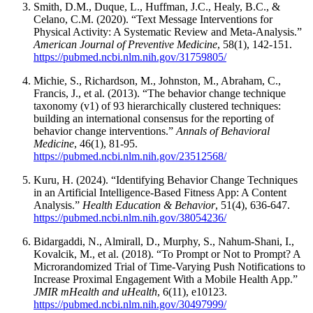
Smith, D.M., Duque, L., Huffman, J.C., Healy, B.C., &
Celano, C.M. (2020). “Text Message Interventions for
Physical Activity: A Systematic Review and Meta-Analysis.”
American Journal of Preventive Medicine
, 58(1), 142-151.
https://pubmed.ncbi.nlm.nih.gov/31759805/
Michie, S., Richardson, M., Johnston, M., Abraham, C.,
Francis, J., et al. (2013). “The behavior change technique
taxonomy (v1) of 93 hierarchically clustered techniques:
building an international consensus for the reporting of
behavior change interventions.”
Annals of Behavioral
Medicine
, 46(1), 81-95.
https://pubmed.ncbi.nlm.nih.gov/23512568/
Kuru, H. (2024). “Identifying Behavior Change Techniques
in an Artificial Intelligence-Based Fitness App: A Content
Analysis.”
Health Education & Behavior
, 51(4), 636-647.
https://pubmed.ncbi.nlm.nih.gov/38054236/
Bidargaddi, N., Almirall, D., Murphy, S., Nahum-Shani, I.,
Kovalcik, M., et al. (2018). “To Prompt or Not to Prompt? A
Microrandomized Trial of Time-Varying Push Notifications to
Increase Proximal Engagement With a Mobile Health App.”
JMIR mHealth and uHealth
, 6(11), e10123.
https://pubmed.ncbi.nlm.nih.gov/30497999/