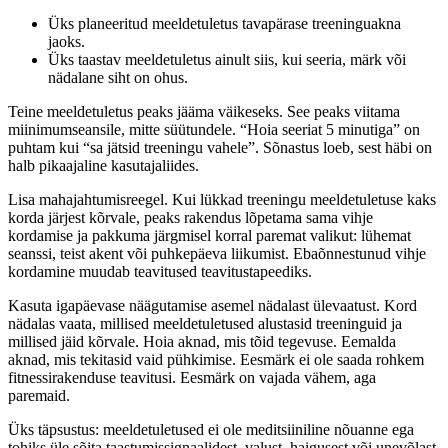
Üks planeeritud meeldetuletus tavapärase treeninguakna
jaoks.
Üks taastav meeldetuletus ainult siis, kui seeria, märk või
nädalane siht on ohus.
Teine meeldetuletus peaks jääma väikeseks. See peaks viitama
miinimumseansile, mitte süütundele. “Hoia seeriat 5 minutiga” on
puhtam kui “sa jätsid treeningu vahele”. Sõnastus loeb, sest häbi on
halb pikaajaline kasutajaliides.
Lisa mahajahtumisreegel. Kui lükkad treeningu meeldetuletuse kaks
korda järjest kõrvale, peaks rakendus lõpetama sama vihje
kordamise ja pakkuma järgmisel korral paremat valikut: lühemat
seanssi, teist akent või puhkepäeva liikumist. Ebaõnnestunud vihje
kordamine muudab teavitused teavitustapeediks.
Kasuta igapäevase näägutamise asemel nädalast ülevaatust. Kord
nädalas vaata, millised meeldetuletused alustasid treeninguid ja
millised jäid kõrvale. Hoia aknad, mis tõid tegevuse. Eemalda
aknad, mis tekitasid vaid pühkimise. Eesmärk ei ole saada rohkem
fitnessirakenduse teavitusi. Eesmärk on vajada vähem, aga
paremaid.
Üks täpsustus: meeldetuletused ei ole meditsiiniline nõuanne ega
tohiks üle sõita taastumissignaalidest, valust, haigusest või unevõlast.