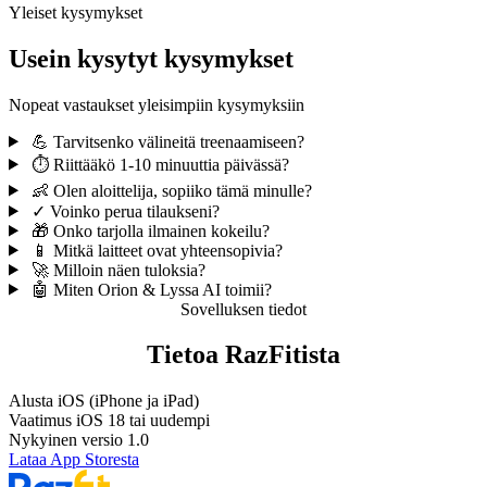
Yleiset kysymykset
Usein kysytyt kysymykset
Nopeat vastaukset yleisimpiin kysymyksiin
💪
Tarvitsenko välineitä treenaamiseen?
⏱️
Riittääkö 1-10 minuuttia päivässä?
👶
Olen aloittelija, sopiiko tämä minulle?
✓
Voinko perua tilaukseni?
🎁
Onko tarjolla ilmainen kokeilu?
📱
Mitkä laitteet ovat yhteensopivia?
🚀
Milloin näen tuloksia?
🤖
Miten Orion & Lyssa AI toimii?
Sovelluksen tiedot
Tietoa RazFitista
Alusta
iOS (iPhone ja iPad)
Vaatimus
iOS 18 tai uudempi
Nykyinen versio
1.0
Lataa App Storesta