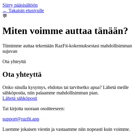
Siirry pääsisältöön
← Takaisin etusivulle
💬
Miten voimme auttaa tänään?
Tiimimme auttaa tekemään RazFit-kokemuksestasi mahdollisimman
sujuvan
Ota yhteyttä
Ota yhteyttä
Onko sinulla kysymys, ehdotus tai tarvitsetko apua? Lähetä meille
sähköpostia, niin palaamme mahdollisimman pian.
Lähetä sähköposti
Tai kirjoita suoraan osoitteeseen:
support@razfit.app
Luemme jokaisen viestin ja vastaamme niin nopeasti kuin voimme.