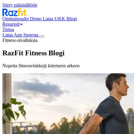
Siirry pääsisältöön
Ominaisuudet
Demo
Lataa
UKK
Blogi
Resurssit
Tietoa
Lataa App Storesta
Fitness-oivalluksia
RazFit Fitness
Blogi
Nopeita fitnessvinkkejä kiireiseen arkeen