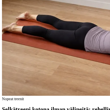
Nopeat treenit
Selkätreeni kotona ilman välineitä: rehell