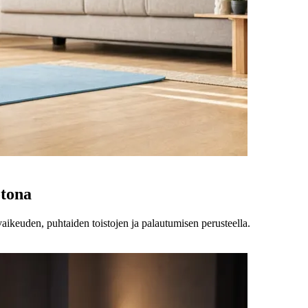
otona
n vaikeuden, puhtaiden toistojen ja palautumisen perusteella.