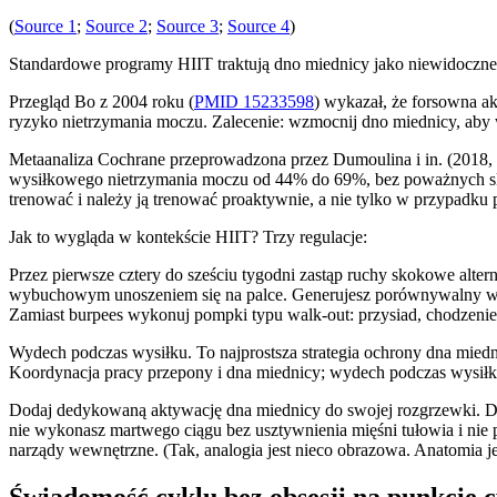
(
Source 1
;
Source 2
;
Source 3
;
Source 4
)
Standardowe programy HIIT traktują dno miednicy jako niewidoczne.
Przegląd Bo z 2004 roku (
PMID 15233598
) wykazał, że forsowna ak
ryzyko nietrzymania moczu. Zalecenie: wzmocnij dno miednicy, aby 
Metaanaliza Cochrane przeprowadzona przez Dumoulina i in. (2018,
wysiłkowego nietrzymania moczu od 44% do 69%, bez poważnych skut
trenować i należy ją trenować proaktywnie, a nie tylko w przypadku
Jak to wygląda w kontekście HIIT? Trzy regulacje:
Przez pierwsze cztery do sześciu tygodni zastąp ruchy skokowe alt
wybuchowym unoszeniem się na palce. Generujesz porównywalny wysi
Zamiast burpees wykonuj pompki typu walk-out: przysiad, chodzenie 
Wydech podczas wysiłku. To najprostsza strategia ochrony dna mied
Koordynacja pracy przepony i dna miednicy; wydech podczas wysiłku 
Dodaj dedykowaną aktywację dna miednicy do swojej rozgrzewki. Dzie
nie wykonasz martwego ciągu bez usztywnienia mięśni tułowia i ni
narządy wewnętrzne. (Tak, analogia jest nieco obrazowa. Anatomia j
Świadomość cyklu bez obsesji na punkcie 