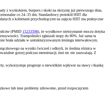
dy z wyskokiem, burpees i skoki na skrzynię już pierwszego dnia,
y hormonalne co 24–35 dni. Standardowy protokół HIIT dla
danych a kobietami przychodzącymi na zajęcia HIIT ma praktyczne
dicine
(PMID
15233598
), że wysiłkowe nietrzymanie moczu dotyka
nsywności. Trampoliniści zgłaszali stopy do 80%. Już sama ta
 nie brała udziału w ustrukturyzowanym treningu interwałowym.
iączkowego na wyniki ćwiczeń i odkryli, że średnia różnica w
ażalnie gorzej podczas menstruacji; inni nic nie zauważają. Z
ety, wykorzystuje progresje o niewielkim wpływie na stawy i tkankę
iączkowe lub inne problemy zdrowotne, przed rozpoczęciem