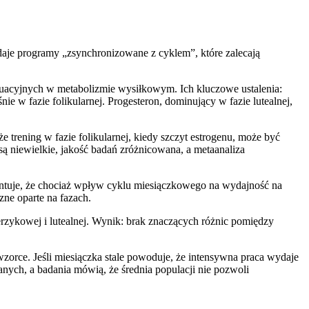
edaje programy „zsynchronizowane z cyklem”, które zalecają
ruacyjnych w metabolizmie wysiłkowym. Ich kluczowe ustalenia:
ie w fazie folikularnej. Progesteron, dominujący w fazie lutealnej,
 trening w fazie folikularnej, kiedy szczyt estrogenu, może być
ą niewielkie, jakość badań zróżnicowana, a metaanaliza
umentuje, że chociaż wpływ cyklu miesiączkowego na wydajność na
zne oparte na fazach.
erzykowej i lutealnej. Wynik: brak znaczących różnic pomiędzy
zorce. Jeśli miesiączka stale powoduje, że intensywna praca wydaje
 danych, a badania mówią, że średnia populacji nie pozwoli