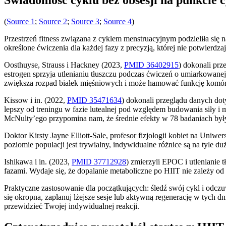
(
Source 1
;
Source 2
;
Source 3
;
Source 4
)
Przestrzeń fitness związana z cyklem menstruacyjnym podzieliła się 
określone ćwiczenia dla każdej fazy z precyzją, której nie potwierd
Oosthuyse, Strauss i Hackney (2023,
PMID 36402915
) dokonali pr
estrogen sprzyja utlenianiu tłuszczu podczas ćwiczeń o umiarkowanej 
zwiększa rozpad białek mięśniowych i może hamować funkcję komórek
Kissow i in. (2022,
PMID 35471634
) dokonali przeglądu danych dot
lepszy od treningu w fazie lutealnej pod względem budowania siły 
McNulty’ego przypomina nam, że średnie efekty w 78 badaniach były
Doktor Kirsty Jayne Elliott-Sale, profesor fizjologii kobiet na Un
poziomie populacji jest trywialny, indywidualne różnice są na tyle d
Ishikawa i in. (2023,
PMID 37712928
) zmierzyli EPOC i utlenianie
fazami. Wydaje się, że dopalanie metaboliczne po HIIT nie zależy od
Praktyczne zastosowanie dla początkujących: śledź swój cykl i odcz
się okropna, zaplanuj lżejsze sesje lub aktywną regenerację w tych dni
przewidzieć Twojej indywidualnej reakcji.