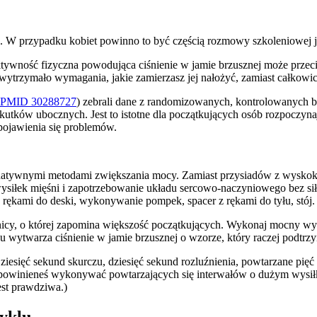
 W przypadku kobiet powinno to być częścią rozmowy szkoleniowej już
tywność fizyczna powodująca ciśnienie w jamie brzusznej może przecią
wytrzymało wymagania, jakie zamierzasz jej nałożyć, zamiast całkow
PMID 30288727
) zebrali dane z randomizowanych, kontrolowanych ba
ków ubocznych. Jest to istotne dla początkujących osób rozpoczynaj
 pojawienia się problemów.
ernatywnymi metodami zwiększania mocy. Zamiast przysiadów z wyskok
łek mięśni i zapotrzebowanie układu sercowo-naczyniowego bez sił 
rękami do deski, wykonywanie pompek, spacer z rękami do tyłu, stój.
nicy, o której zapomina większość początkujących. Wykonaj mocny wy
wytwarza ciśnienie w jamie brzusznej o wzorze, który raczej podtrzy
sięć sekund skurczu, dziesięć sekund rozluźnienia, powtarzane pięć r
e powinieneś wykonywać powtarzających się interwałów o dużym wysi
est prawdziwa.)
cyklu