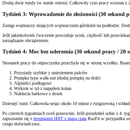
Dodaj dwie rundy (w sumie osiem). Całkowity czas pracy wzrasta z 2
Tydzień 3: Wprowadzenie do złożoności (30 sekund p
Zastąp wspinaczy stojących wspinaczami górskimi na podłodze. Dod
Jeśli jakiekolwiek ćwiczenie powoduje ucisk, ciężkość lub przeciekan
zarządzanie obciążeniem.
Tydzień 4: Moc bez uderzenia (30 sekund pracy / 20
Stosunek pracy do odpoczynku przechyla się w stronę wysiłku. Basen
Przysiady szybkie z uniesieniem palców
Pompka typu walk-out (dodaj pompkę na dole)
Alpiniści podłogowi
Wykrok w tył z napędem kolan
Nakłucia barkowe z desek
Dziesięć rund. Całkowita sesja: około 10 minut z rozgrzewką i schła
Po czterech tygodniach oceń ponownie. Jeśli poradziłeś sobie z 4. 
zapoznanie się z
treningami HIIT z masą ciała
RazFit w przypadku us
czego doświadczasz.