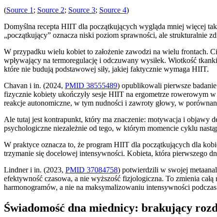
(
Source 1
;
Source 2
;
Source 3
;
Source 4
)
Domyślna recepta HIIT dla początkujących wygląda mniej więcej tak
„początkujący” oznacza niski poziom sprawności, ale strukturalnie z
W przypadku wielu kobiet to założenie zawodzi na wielu frontach. 
wpływający na termoregulację i odczuwany wysiłek. Wiotkość tkanki
które nie budują podstawowej siły, jakiej faktycznie wymaga HIIT.
Chavan i in. (2024,
PMID 38555489
) opublikowali pierwsze badani
fizycznie kobiety ukończyły sesje HIIT na ergometrze rowerowym w fa
reakcje autonomiczne, w tym nudności i zawroty głowy, w porównaniu 
Ale tutaj jest kontrapunkt, który ma znaczenie: motywacja i objawy d
psychologiczne niezależnie od tego, w którym momencie cyklu nastąpił
W praktyce oznacza to, że program HIIT dla początkujących dla kob
trzymanie się docelowej intensywności. Kobieta, która pierwszego dnia
Lindner i in. (2023,
PMID 37084758
) potwierdzili w swojej metaan
efektywność czasowa, a nie wyższość fizjologiczna. To zmienia całą
harmonogramów, a nie na maksymalizowaniu intensywności podczas k
Świadomość dna miednicy: brakujący rozd