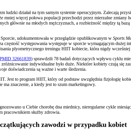
m ludzki działał na tym samym systemie operacyjnym. Zalecają przysia
kt, że mniej więcej połowa populacji przechodzi przez mierzalne zmian
ych głównie na młodych mężczyznach, a rozbieżność między tą bazą 
o Sporcie, udokumentowała w przeglądzie opublikowanym w
Sports Me
a częstość występowania występuje w sporcie wymagającym dużej inte
sania plyometrycznego treningu HIIT kobiecie, która nigdy wcześniej
PMID 32661839
) sprawdzili 78 badań dotyczących wpływu cyklu mies
różnicowanie indywidualne było duże. Niektóre kobiety czują się zauw
woje doświadczenia są ważne i warte śledzenia.
T. Jest to program HIIT, który od podstaw uwzględnia fizjologię kobi
e ma znaczenie, a kiedy jest to szum marketingowy.
diagnozowano u Ciebie chorobę dna miednicy, nieregularne cykle mies
ym pracownikiem służby zdrowia.
oczątkujących zawodzi w przypadku kobiet