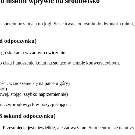
 o niskim wpływie na środowisko
 sprzętu poza matą do jogi. Sesje trwają od ośmiu do dwunastu minut,
nd odpoczynku)
ego skakania w żadnym ćwiczeniu.
 ciała i unoszenie kolan na stojąco w tempie konwersacyjnym.
ści, wznoszenie się na palce u góry)
tój)
iowej, stojąc, szybko naprzemiennie)
ni czworogłowych w pozycji stojącej.
 35 sekund odpoczynku)
 Przesunięcie jest niewielkie, ale zauważalne. Skoncentruj się na ut