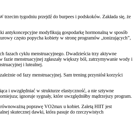
 trzecim tygodniu przejdź do burpees i podskoków. Zakłada się, że
rodki antykoncepcyjne modyfikują gospodarkę hormonalną w sposób
lturowy często popycha kobiety w stronę programów „tonizujących”,
ych fazach cyklu menstruacyjnego. Dwadzieścia trzy aktywne
y w fazie menstruacyjnej zgłaszały większy ból, zatrzymywanie wody i
ruacyjnej i lutealnej.
zależnie od fazy menstruacyjnej. Sam trening przyniósł korzyści
ca i uwzględniać w strukturze elastyczność, a nie sztywne
dporniejsza; ignoruje sygnały, które uwzględniłby mądrzejszy program.
ują równoważną poprawę VO2max u kobiet. Zaletą HIIT jest
lnej skutecznej dawki, która pasuje do rzeczywistych