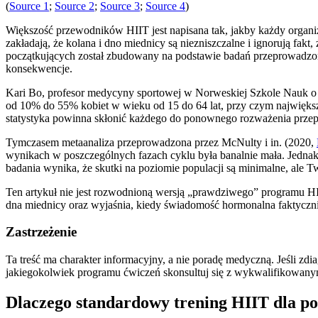
(
Source 1
;
Source 2
;
Source 3
;
Source 4
)
Większość przewodników HIIT jest napisana tak, jakby każdy organiz
zakładają, że kolana i dno miednicy są niezniszczalne i ignorują fa
początkujących został zbudowany na podstawie badań przeprowadzon
konsekwencje.
Kari Bo, profesor medycyny sportowej w Norweskiej Szkole Nauk 
od 10% do 55% kobiet w wieku od 15 do 64 lat, przy czym największ
statystyka powinna skłonić każdego do ponownego rozważenia przepi
Tymczasem metaanaliza przeprowadzona przez McNulty i in. (2020,
wynikach w poszczególnych fazach cyklu była banalnie mała. Jednak z
badania wynika, że skutki na poziomie populacji są minimalne, ale T
Ten artykuł nie jest rozwodnioną wersją „prawdziwego” programu HII
dna miednicy oraz wyjaśnia, kiedy świadomość hormonalna faktyczni
Zastrzeżenie
Ta treść ma charakter informacyjny, a nie poradę medyczną. Jeśli z
jakiegokolwiek programu ćwiczeń skonsultuj się z wykwalifikowan
Dlaczego standardowy trening HIIT dla p