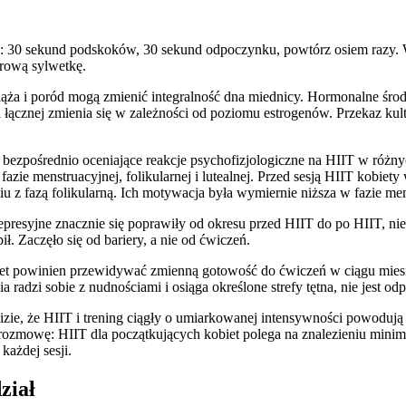
: 30 sekund podskoków, 30 sekund odpoczynku, powtórz osiem razy. W
drową sylwetkę.
Ciąża i poród mogą zmienić integralność dna miednicy. Hormonalne ś
 łącznej zmienia się w zależności od poziomu estrogenów. Przekaz ku
e bezpośrednio oceniające reakcje psychofizjologiczne na HIIT w różn
zie menstruacyjnej, folikularnej i lutealnej. Przed sesją HIIT kobiet
z fazą folikularną. Ich motywacja była wymiernie niższa w fazie menst
epresyjne znacznie się poprawiły od okresu przed HIIT do po HIIT, nie
. Zaczęło się od bariery, a nie od ćwiczeń.
iet powinien przewidywać zmienną gotowość do ćwiczeń w ciągu miesią
 radzi sobie z nudnościami i osiąga określone strefy tętna, nie jest o
alizie, że HIIT i trening ciągły o umiarkowanej intensywności powod
 rozmowę: HIIT dla początkujących kobiet polega na znalezieniu minima
ażdej sesji.
ział