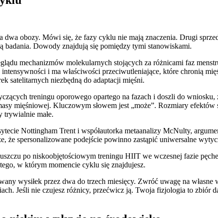
na dwa obozy. Mówi się, że fazy cyklu nie mają znaczenia. Drugi sprz
zają badania. Dowody znajdują się pomiędzy tymi stanowiskami.
zeglądu mechanizmów molekularnych stojących za różnicami faz menst
intensywności i ma właściwości przeciwutleniające, które chronią mięśn
 satelitarnych niezbędną do adaptacji mięśni.
yczących treningu oporowego opartego na fazach i doszli do wniosku, że
i masy mięśniowej. Kluczowym słowem jest „może”. Rozmiary efektów s
 trywialnie małe.
iwersytecie Nottingham Trent i współautorka metaanalizy McNulty, arg
uże, że spersonalizowane podejście powinno zastąpić uniwersalne wytyc
 tłuszczu po niskoobjętościowym treningu HIIT we wczesnej fazie pęch
 tego, w którym momencie cyklu się znajdujesz.
uwany wysiłek przez dwa do trzech miesięcy. Zwróć uwagę na własne w
ach. Jeśli nie czujesz różnicy, przećwicz ją. Twoja fizjologia to zbiór