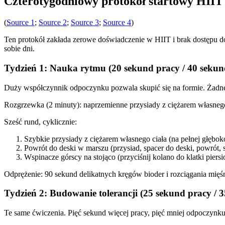
Czterotygodniowy protokół startowy HIIT
(
Source 1
;
Source 2
;
Source 3
;
Source 4
)
Ten protokół zakłada zerowe doświadczenie w HIIT i brak dostępu do
sobie dni.
Tydzień 1: Nauka rytmu (20 sekund pracy / 40 seku
Duży współczynnik odpoczynku pozwala skupić się na formie. Żadn
Rozgrzewka (2 minuty): naprzemienne przysiady z ciężarem własnego
Sześć rund, cyklicznie:
Szybkie przysiady z ciężarem własnego ciała (na pełnej głęboko
Powrót do deski w marszu (przysiad, spacer do deski, powrót, s
Wspinacze górscy na stojąco (przyciśnij kolano do klatki piers
Odprężenie: 90 sekund delikatnych kręgów bioder i rozciągania mięś
Tydzień 2: Budowanie tolerancji (25 sekund pracy /
Te same ćwiczenia. Pięć sekund więcej pracy, pięć mniej odpoczynku.