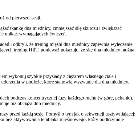
 od pierwszej sesji.
żać tkankę dna miednicy, zmniejszać siłę skurczu i zwiększać
icie unikać wymagających ćwiczeń.
dań i odkryli, że trening mięśni dna miednicy zapewnia wyleczenie
ących trening HIIT, ponieważ pokazuje, że siłę dna miednicy można
iem wykonuj szybkie przysiady z ciężarem własnego ciała i
uderzenia w podłoże, które stanowią wyzwanie dla dna miednicy.
dech podczas koncentrycznej fazy każdego ruchu (w górę, pchanie).
muje niż obciąża dno miednicy.
azy przed każdą sesją. Pomyśl o tym jak o sekwencji usztywniającej:
łku bez aktywowania temblaka mięśniowego, który podtrzymuje