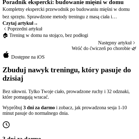
Poradnik ekspercki: budowanie mięśni w domu
Kompletny ekspercki przewodnik po budowaniu mięśni w domu
bez sprzętu. Sprawdzone metody treningu z masą ciała i
Czytaj artykuł
→
progresywne plany na siłę oraz rozmiar mięśni.
Poprzedni artykuł
🏠
Trening w domu na stojąco, bez podłogi
Następny artykuł
Wróć do ćwiczeń po chorobie
🌿
Dostępne na iOS
Zbuduj nawyk treningu, który pasuje do
dzisiaj
Bez siłowni. Tylko Twoje ciało, prowadzone ruchy i 32 odznaki,
które pomagają wracać.
Wypróbuj
3 dni za darmo
i zobacz, jak prowadzona sesja 1-10
minut pasuje do normalnego dnia.
3 dni za darmo