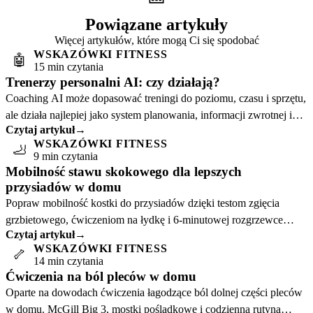
Powiązane artykuły
Więcej artykułów, które mogą Ci się spodobać
WSKAZÓWKI FITNESS
🤖
15 min czytania
Trenerzy personalni AI: czy działają?
Coaching AI może dopasować treningi do poziomu, czasu i sprzętu,
ale działa najlepiej jako system planowania, informacji zwrotnej i
Czytaj artykuł
→
konsekwencji.
WSKAZÓWKI FITNESS
🦶
9 min czytania
Mobilność stawu skokowego dla lepszych
przysiadów w domu
Popraw mobilność kostki do przysiadów dzięki testom zgięcia
grzbietowego, ćwiczeniom na łydkę i 6-minutowej rozgrzewce
Czytaj artykuł
→
przed treningiem.
WSKAZÓWKI FITNESS
🦴
14 min czytania
Ćwiczenia na ból pleców w domu
Oparte na dowodach ćwiczenia łagodzące ból dolnej części pleców
w domu. McGill Big 3, mostki pośladkowe i codzienna rutyna