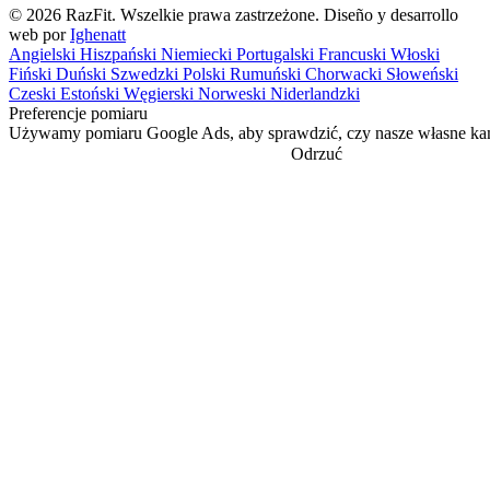
© 2026 RazFit. Wszelkie prawa zastrzeżone.
Diseño y desarrollo
web por
Ighenatt
Angielski
Hiszpański
Niemiecki
Portugalski
Francuski
Włoski
Fiński
Duński
Szwedzki
Polski
Rumuński
Chorwacki
Słoweński
Czeski
Estoński
Węgierski
Norweski
Niderlandzki
Preferencje pomiaru
Używamy pomiaru Google Ads, aby sprawdzić, czy nasze własne kam
Odrzuć