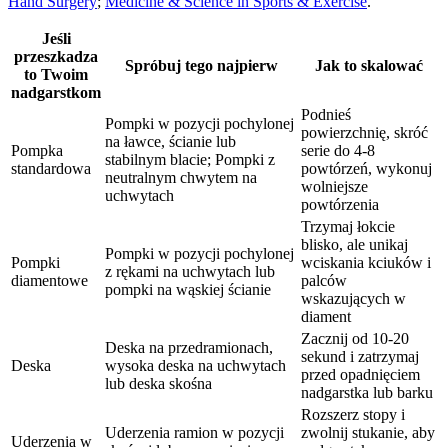
Hand Surgery
;
Medicine & Science in Sports & Exercise
.
Jeśli
przeszkadza
Spróbuj tego najpierw
Jak to skalować
to Twoim
nadgarstkom
Podnieś
Pompki w pozycji pochylonej
powierzchnię, skróć
na ławce, ścianie lub
Pompka
serie do 4-8
stabilnym blacie; Pompki z
standardowa
powtórzeń, wykonuj
neutralnym chwytem na
wolniejsze
uchwytach
powtórzenia
Trzymaj łokcie
blisko, ale unikaj
Pompki w pozycji pochylonej
Pompki
wciskania kciuków i
z rękami na uchwytach lub
diamentowe
palców
pompki na wąskiej ścianie
wskazujących w
diament
Zacznij od 10-20
Deska na przedramionach,
sekund i zatrzymaj
Deska
wysoka deska na uchwytach
przed opadnięciem
lub deska skośna
nadgarstka lub barku
Rozszerz stopy i
Uderzenia ramion w pozycji
zwolnij stukanie, aby
Uderzenia w