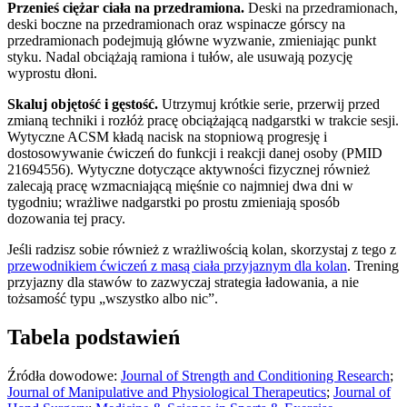
Przenieś ciężar ciała na przedramiona.
Deski na przedramionach,
deski boczne na przedramionach oraz wspinacze górscy na
przedramionach podejmują główne wyzwanie, zmieniając punkt
styku. Nadal obciążają ramiona i tułów, ale usuwają pozycję
wyprostu dłoni.
Skaluj objętość i gęstość.
Utrzymuj krótkie serie, przerwij przed
zmianą techniki i rozłóż pracę obciążającą nadgarstki w trakcie sesji.
Wytyczne ACSM kładą nacisk na stopniową progresję i
dostosowywanie ćwiczeń do funkcji i reakcji danej osoby (PMID
21694556). Wytyczne dotyczące aktywności fizycznej również
zalecają pracę wzmacniającą mięśnie co najmniej dwa dni w
tygodniu; wrażliwe nadgarstki po prostu zmieniają sposób
dozowania tej pracy.
Jeśli radzisz sobie również z wrażliwością kolan, skorzystaj z tego z
przewodnikiem ćwiczeń z masą ciała przyjaznym dla kolan
. Trening
przyjazny dla stawów to zazwyczaj strategia ładowania, a nie
tożsamość typu „wszystko albo nic”.
Tabela podstawień
Źródła dowodowe:
Journal of Strength and Conditioning Research
;
Journal of Manipulative and Physiological Therapeutics
;
Journal of