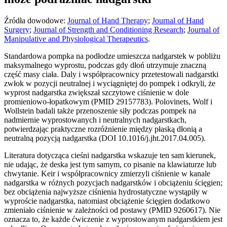
Źródła dowodowe:
Journal of Hand Therapy
;
Journal of Hand
Surgery
;
Journal of Strength and Conditioning Research
;
Journal of
Manipulative and Physiological Therapeutics
.
Standardowa pompka na podłodze umieszcza nadgarstek w pobliżu
maksymalnego wyprostu, podczas gdy dłoń utrzymuje znaczną
część masy ciała. Daly i współpracownicy przetestowali nadgarstki
zwłok w pozycji neutralnej i wyciągniętej do pompek i odkryli, że
wyprost nadgarstka zwiększał szczytowe ciśnienie w dole
promieniowo-łopatkowym (PMID 29157783). Polovinets, Wolf i
Wollstein badali także przenoszenie siły podczas pompek na
nadmiernie wyprostowanych i neutralnych nadgarstkach,
potwierdzając praktyczne rozróżnienie między płaską dłonią a
neutralną pozycją nadgarstka (DOI 10.1016/j.jht.2017.04.005).
Literatura dotycząca cieśni nadgarstka wskazuje ten sam kierunek,
nie udając, że deska jest tym samym, co pisanie na klawiaturze lub
chwytanie. Keir i współpracownicy zmierzyli ciśnienie w kanale
nadgarstka w różnych pozycjach nadgarstków i obciążeniu ścięgien;
bez obciążenia najwyższe ciśnienia hydrostatyczne wystąpiły w
wyproście nadgarstka, natomiast obciążenie ścięgien dodatkowo
zmieniało ciśnienie w zależności od postawy (PMID 9260617). Nie
oznacza to, że każde ćwiczenie z wyprostowanym nadgarstkiem jest