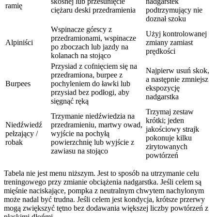
skośnej lub przesunięcie
nadgarstek
ramię
ciężaru deski przedramienia
podtrzymujący nie
doznał szoku
Wspinacze górscy z
Użyj kontrolowanej
przedramionami, wspinacze
Alpiniści
zmiany zamiast
po zboczach lub jazdy na
prędkości
kolanach na stojąco
Przysiad z cofnięciem się na
Najpierw usuń skok,
przedramiona, burpee z
a następnie zmniejsz
Burpees
pochyleniem do ławki lub
ekspozycję
przysiad bez podłogi, aby
nadgarstka
sięgnąć ręką
Trzymaj zestaw
Trzymanie niedźwiedzia na
krótki; jeden
Niedźwiedź
przedramieniu, martwy owad,
jakościowy strajk
pełzający /
wyjście na pochyłą
pokonuje kilku
robak
powierzchnię lub wyjście z
zirytowanych
zawiasu na stojąco
powtórzeń
Tabela nie jest menu niższym. Jest to sposób na utrzymanie celu
treningowego przy zmianie obciążenia nadgarstka. Jeśli celem są
mięśnie naciskające, pompka z neutralnym chwytem nachylonym
może nadal być trudna. Jeśli celem jest kondycja, krótsze przerwy
mogą zwiększyć tętno bez dodawania większej liczby powtórzeń z
płaskimi dłońmi.