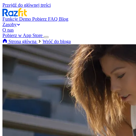
Przejdź do głównej treści
Funkcje
Demo
Pobierz
FAQ
Blog
Zasoby
O nas
Pobierz w App Store
Strona główna
Wróć do bloga