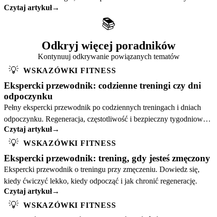
Czytaj artykuł
→
poparta badaniami.
📚
Odkryj więcej poradników
Kontynuuj odkrywanie powiązanych tematów
💡
WSKAZÓWKI FITNESS
Ekspercki przewodnik: codzienne treningi czy dni
odpoczynku
Pełny ekspercki przewodnik po codziennych treningach i dniach
odpoczynku. Regeneracja, częstotliwość i bezpieczny tygodniowy
Czytaj artykuł
→
plan.
💡
WSKAZÓWKI FITNESS
Ekspercki przewodnik: trening, gdy jesteś zmęczony
Ekspercki przewodnik o treningu przy zmęczeniu. Dowiedz się,
kiedy ćwiczyć lekko, kiedy odpocząć i jak chronić regenerację.
Czytaj artykuł
→
💡
WSKAZÓWKI FITNESS