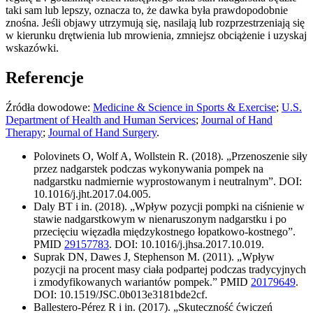
taki sam lub lepszy, oznacza to, że dawka była prawdopodobnie
znośna. Jeśli objawy utrzymują się, nasilają lub rozprzestrzeniają się
w kierunku drętwienia lub mrowienia, zmniejsz obciążenie i uzyskaj
wskazówki.
Referencje
Źródła dowodowe:
Medicine & Science in Sports & Exercise
;
U.S.
Department of Health and Human Services
;
Journal of Hand
Therapy
;
Journal of Hand Surgery
.
Polovinets O, Wolf A, Wollstein R. (2018). „Przenoszenie siły
przez nadgarstek podczas wykonywania pompek na
nadgarstku nadmiernie wyprostowanym i neutralnym”. DOI:
10.1016/j.jht.2017.04.005.
Daly BT i in. (2018). „Wpływ pozycji pompki na ciśnienie w
stawie nadgarstkowym w nienaruszonym nadgarstku i po
przecięciu więzadła międzykostnego łopatkowo-kostnego”.
PMID
29157783
. DOI: 10.1016/j.jhsa.2017.10.019.
Suprak DN, Dawes J, Stephenson M. (2011). „Wpływ
pozycji na procent masy ciała podpartej podczas tradycyjnych
i zmodyfikowanych wariantów pompek.” PMID
20179649
.
DOI: 10.1519/JSC.0b013e3181bde2cf.
Ballestero-Pérez R i in. (2017). „Skuteczność ćwiczeń