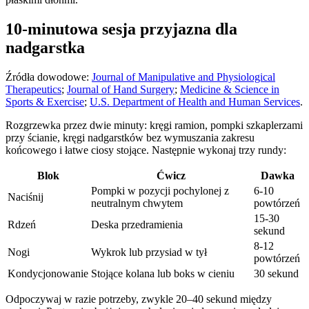
10-minutowa sesja przyjazna dla
nadgarstka
Źródła dowodowe:
Journal of Manipulative and Physiological
Therapeutics
;
Journal of Hand Surgery
;
Medicine & Science in
Sports & Exercise
;
U.S. Department of Health and Human Services
.
Rozgrzewka przez dwie minuty: kręgi ramion, pompki szkaplerzami
przy ścianie, kręgi nadgarstków bez wymuszania zakresu
końcowego i łatwe ciosy stojące. Następnie wykonaj trzy rundy:
Blok
Ćwicz
Dawka
Pompki w pozycji pochylonej z
6-10
Naciśnij
neutralnym chwytem
powtórzeń
15-30
Rdzeń
Deska przedramienia
sekund
8-12
Nogi
Wykrok lub przysiad w tył
powtórzeń
Kondycjonowanie
Stojące kolana lub boks w cieniu
30 sekund
Odpoczywaj w razie potrzeby, zwykle 20–40 sekund między