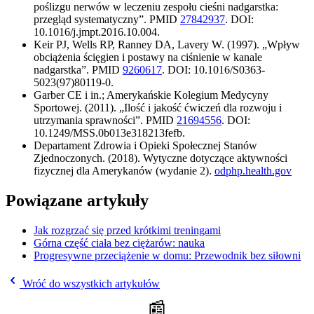
poślizgu nerwów w leczeniu zespołu cieśni nadgarstka:
przegląd systematyczny”. PMID
27842937
. DOI:
10.1016/j.jmpt.2016.10.004.
Keir PJ, Wells RP, Ranney DA, Lavery W. (1997). „Wpływ
obciążenia ścięgien i postawy na ciśnienie w kanale
nadgarstka”. PMID
9260617
. DOI: 10.1016/S0363-
5023(97)80119-0.
Garber CE i in.; Amerykańskie Kolegium Medycyny
Sportowej. (2011). „Ilość i jakość ćwiczeń dla rozwoju i
utrzymania sprawności”. PMID
21694556
. DOI:
10.1249/MSS.0b013e318213fefb.
Departament Zdrowia i Opieki Społecznej Stanów
Zjednoczonych. (2018). Wytyczne dotyczące aktywności
fizycznej dla Amerykanów (wydanie 2).
odphp.health.gov
Powiązane artykuły
Jak rozgrzać się przed krótkimi treningami
Górna część ciała bez ciężarów: nauka
Progresywne przeciążenie w domu: Przewodnik bez siłowni
Wróć do wszystkich artykułów
📰