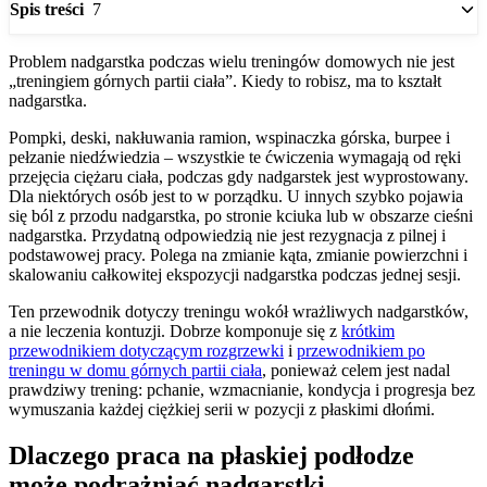
7
Spis treści
Problem nadgarstka podczas wielu treningów domowych nie jest
„treningiem górnych partii ciała”. Kiedy to robisz, ma to kształt
nadgarstka.
Pompki, deski, nakłuwania ramion, wspinaczka górska, burpee i
pełzanie niedźwiedzia – wszystkie te ćwiczenia wymagają od ręki
przejęcia ciężaru ciała, podczas gdy nadgarstek jest wyprostowany.
Dla niektórych osób jest to w porządku. U innych szybko pojawia
się ból z przodu nadgarstka, po stronie kciuka lub w obszarze cieśni
nadgarstka. Przydatną odpowiedzią nie jest rezygnacja z pilnej i
podstawowej pracy. Polega na zmianie kąta, zmianie powierzchni i
skalowaniu całkowitej ekspozycji nadgarstka podczas jednej sesji.
Ten przewodnik dotyczy treningu wokół wrażliwych nadgarstków,
a nie leczenia kontuzji. Dobrze komponuje się z
krótkim
przewodnikiem dotyczącym rozgrzewki
i
przewodnikiem po
treningu w domu górnych partii ciała
, ponieważ celem jest nadal
prawdziwy trening: pchanie, wzmacnianie, kondycja i progresja bez
wymuszania każdej ciężkiej serii w pozycji z płaskimi dłońmi.
Dlaczego praca na płaskiej podłodze
może podrażniać nadgarstki