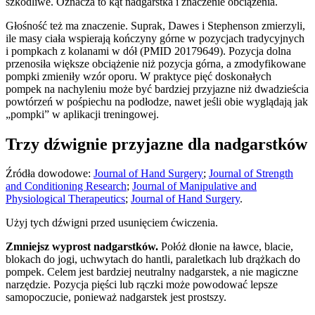
szkodliwe. Oznacza to kąt nadgarstka i znaczenie obciążenia.
Głośność też ma znaczenie. Suprak, Dawes i Stephenson zmierzyli,
ile masy ciała wspierają kończyny górne w pozycjach tradycyjnych
i pompkach z kolanami w dół (PMID 20179649). Pozycja dolna
przenosiła większe obciążenie niż pozycja górna, a zmodyfikowane
pompki zmieniły wzór oporu. W praktyce pięć doskonałych
pompek na nachyleniu może być bardziej przyjazne niż dwadzieścia
powtórzeń w pośpiechu na podłodze, nawet jeśli obie wyglądają jak
„pompki” w aplikacji treningowej.
Trzy dźwignie przyjazne dla nadgarstków
Źródła dowodowe:
Journal of Hand Surgery
;
Journal of Strength
and Conditioning Research
;
Journal of Manipulative and
Physiological Therapeutics
;
Journal of Hand Surgery
.
Użyj tych dźwigni przed usunięciem ćwiczenia.
Zmniejsz wyprost nadgarstków.
Połóż dłonie na ławce, blacie,
blokach do jogi, uchwytach do hantli, paraletkach lub drążkach do
pompek. Celem jest bardziej neutralny nadgarstek, a nie magiczne
narzędzie. Pozycja pięści lub rączki może powodować lepsze
samopoczucie, ponieważ nadgarstek jest prostszy.