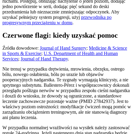
ruchami. Postępuj, obniżając nachylenie o jeden poziom, dodając
jedno powtórzenie w serii, dodając pięć sekund do deski
przedramienia lub nieznacznie zmniejszając odpoczynek. Aby
uzyskać pełniejszy system progresji, użyj
przewodnika po
progresywnym przeciążeniu w domu
.
Czerwone flagi: kiedy uzyskać pomoc
Źródła dowodowe:
Journal of Hand Surgery
;
Medicine & Science
in Sports & Exercise
;
U.S. Department of Health and Human
Services
;
Journal of Hand Therapy
.
Nie trenuj w przypadku drętwienia, mrowienia, obrzęku, ostrego
bólu, nowego osłabienia, bólu po urazie lub objawów
pooperacyjnych nadgarstka. Te sygnały wymagają klinicysty, a nie
sprytnego substytutu. Ballestero-Pérez i współpracownicy dokonali
przeglądu poślizgu nerwów w przypadku zespołu cieśni nadgarstka
i doszli do wniosku, że dowody są ograniczone, a standardowe
leczenie zachowawcze pozostaje ważne (PMID 27842937). Jest to
właściwy poziom ostrożności: modyfikacje ćwiczeń mogą pomóc w
zarządzaniu obciążeniem treningowym, ale nie stanowią diagnozy
ani planu leczenia.
W przypadku normalnej wrażliwości na wysiłek należy zastosować
regułę 24-godzinną. Jeżeli następnego dnia stan nadgarstka będzie