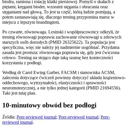
biodra, ramiona i rotację klatki piersiowej. Pomyśl o skałach z
piętami, kręgami bioder, wzorami sięgania i obracania oraz
sięganiami nad głową. To jest ta część, którą ludzie pomijają, a
potem zastanawiają się, dlaczego trening przypomina marsz w
miejscu z lepszym brandingiem.
Po czwarte, równowaga. Lesinski i współpracownicy odkryli, że
trening równowagi poprawia zachowanie równowagi u zdrowych
starszych osób dorosłych (PMID 26325622). Ta populacja jest
specyficzna, więc nie należy jej nadmiernie uogólniać. Przydatna
zasada jest prostsza: równowaga poprawia się, gdy jest ćwiczona
celowo. Trening na stojąco daje taką szansę bez konieczności
korzystania z podłogi.
Według dr Carol Ewing Garber, FACSM i stanowiska ACSM,
zalecenia dotyczące ćwiczeń powinny dotyczyć układu krążeniowo-
oddechowego, wytrzymałości, elastyczności i sprawności
neuromotorycznej, a nie tylko jednej kategorii (PMID 21694556).
Taki jest tutaj plan.
10-minutowy obwód bez podłogi
Źródła:
Peer-reviewed journal
;
Peer-reviewed journal
;
Peer-
reviewed journal
.