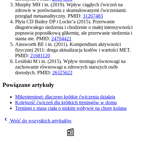
Murphy MH i in. (2019). Wpływ ciągłych ćwiczeń na
zdrowie w porównaniu z skumulowanymi ćwiczeniami:
przegląd metaanalityczny. PMID:
31267483
Płyta CD Bailey DP i Locke’a (2015). Przerwanie
długotrwałego siedzenia i chodzenie o małej intensywności
poprawia poposiłkową glikemię, ale przerwanie siedzenia i
stania nie. PMID:
24704421
Ainsworth BE i in. (2011). Kompendium aktywności
fizycznej 2011: druga aktualizacja kodów i wartości MET.
PMID:
21681120
Lesiński M i in. (2015). Wpływ treningu równowagi na
zachowanie równowagi u zdrowych starszych osób
dorosłych. PMID:
26325622
Powiązane artykuły
Mikrotreningi: dlaczego krótkie ćwiczenia działają
Kolejność ćwiczeń dla krótkich treningów w domu
Treningi z masą ciała o niskim wpływie na chore kolana
Wróć do wszystkich artykułów
📰