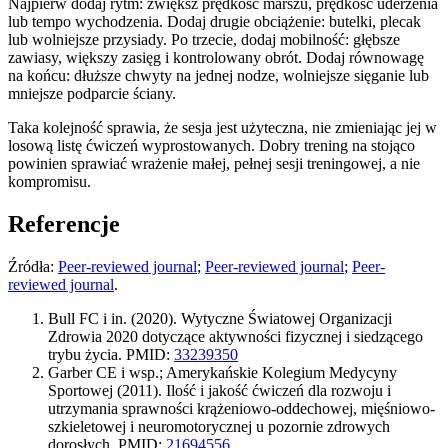
Najpierw dodaj rytm: zwiększ prędkość marszu, prędkość uderzenia
lub tempo wychodzenia. Dodaj drugie obciążenie: butelki, plecak
lub wolniejsze przysiady. Po trzecie, dodaj mobilność: głębsze
zawiasy, większy zasięg i kontrolowany obrót. Dodaj równowagę
na końcu: dłuższe chwyty na jednej nodze, wolniejsze sięganie lub
mniejsze podparcie ściany.
Taka kolejność sprawia, że sesja jest użyteczna, nie zmieniając jej w
losową listę ćwiczeń wyprostowanych. Dobry trening na stojąco
powinien sprawiać wrażenie małej, pełnej sesji treningowej, a nie
kompromisu.
Referencje
Źródła:
Peer-reviewed journal
;
Peer-reviewed journal
;
Peer-
reviewed journal
.
Bull FC i in. (2020). Wytyczne Światowej Organizacji
Zdrowia 2020 dotyczące aktywności fizycznej i siedzącego
trybu życia. PMID:
33239350
Garber CE i wsp.; Amerykańskie Kolegium Medycyny
Sportowej (2011). Ilość i jakość ćwiczeń dla rozwoju i
utrzymania sprawności krążeniowo-oddechowej, mięśniowo-
szkieletowej i neuromotorycznej u pozornie zdrowych
dorosłych. PMID:
21694556