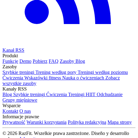
Kanał RSS
Produkt
Funkcje
Demo
Pobierz
FAQ
Zasoby
Blog
Zasoby
Szybkie treningi
Trening według pory
Treningi według poziomu
Ćwiczenia
Wskazówki fitness
Nauka o ćwiczeniach
Zobacz
wszystkie zasoby
Kanały RSS
Blog
Szybkie treningi
Ćwiczenia
Treningi HIIT
Odchudzanie
Grupy mięśniowe
Wsparcie
Kontakt
O nas
Informacje prawne
Prywatność
Warunki korzystania
Polityka redakcyjna
Mapa strony
© 2026 RazFit. Wszelkie prawa zastrzeżone.
Diseño y desarrollo