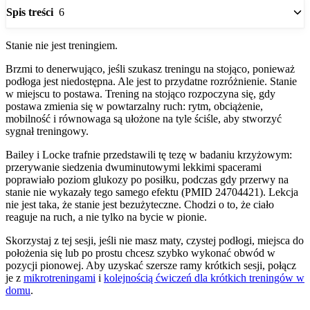
6
Spis treści
Stanie nie jest treningiem.
Brzmi to denerwująco, jeśli szukasz treningu na stojąco, ponieważ
podłoga jest niedostępna. Ale jest to przydatne rozróżnienie. Stanie
w miejscu to postawa. Trening na stojąco rozpoczyna się, gdy
postawa zmienia się w powtarzalny ruch: rytm, obciążenie,
mobilność i równowaga są ułożone na tyle ściśle, aby stworzyć
sygnał treningowy.
Bailey i Locke trafnie przedstawili tę tezę w badaniu krzyżowym:
przerywanie siedzenia dwuminutowymi lekkimi spacerami
poprawiało poziom glukozy po posiłku, podczas gdy przerwy na
stanie nie wykazały tego samego efektu (PMID 24704421). Lekcja
nie jest taka, że stanie jest bezużyteczne. Chodzi o to, że ciało
reaguje na ruch, a nie tylko na bycie w pionie.
Skorzystaj z tej sesji, jeśli nie masz maty, czystej podłogi, miejsca do
położenia się lub po prostu chcesz szybko wykonać obwód w
pozycji pionowej. Aby uzyskać szersze ramy krótkich sesji, połącz
je z
mikrotreningami
i
kolejnością ćwiczeń dla krótkich treningów w
domu
.