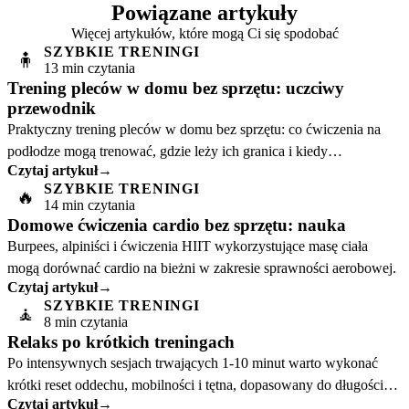
Powiązane artykuły
Więcej artykułów, które mogą Ci się spodobać
SZYBKIE TRENINGI
🧍
13 min czytania
Trening pleców w domu bez sprzętu: uczciwy
przewodnik
Praktyczny trening pleców w domu bez sprzętu: co ćwiczenia na
podłodze mogą trenować, gdzie leży ich granica i kiedy
Czytaj artykuł
→
przyciąganie wymaga większego oporu.
SZYBKIE TRENINGI
🔥
14 min czytania
Domowe ćwiczenia cardio bez sprzętu: nauka
Burpees, alpiniści i ćwiczenia HIIT wykorzystujące masę ciała
mogą dorównać cardio na bieżni w zakresie sprawności aerobowej.
Czytaj artykuł
→
SZYBKIE TRENINGI
🧘
8 min czytania
Relaks po krótkich treningach
Po intensywnych sesjach trwających 1-10 minut warto wykonać
krótki reset oddechu, mobilności i tętna, dopasowany do długości
Czytaj artykuł
→
treningu.