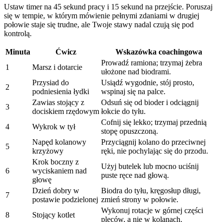
Ustaw timer na 45 sekund pracy i 15 sekund na przejście. Poruszaj
się w tempie, w którym mówienie pełnymi zdaniami w drugiej
połowie staje się trudne, ale Twoje stawy nadal czują się pod
kontrolą.
Minuta
Ćwicz
Wskazówka coachingowa
Prowadź ramiona; trzymaj żebra
1
Marsz i dotarcie
ułożone nad biodrami.
Przysiad do
Usiądź wygodnie, stój prosto,
2
podniesienia łydki
wspinaj się na palce.
Zawias stojący z
Odsuń się od bioder i odciągnij
3
dociskiem rzędowym
łokcie do tyłu.
Cofnij się lekko; trzymaj przednią
4
Wykrok w tył
stopę opuszczoną.
Napęd kolanowy
Przyciągnij kolano do przeciwnej
5
krzyżowy
ręki, nie pochylając się do przodu.
Krok boczny z
Użyj butelek lub mocno uciśnij
6
wyciskaniem nad
puste ręce nad głową.
głowę
Dzień dobry w
Biodra do tyłu, kręgosłup długi,
7
postawie podzielonej
zmień strony w połowie.
Wykonuj rotacje w górnej części
8
Stojący kotlet
pleców, a nie w kolanach.