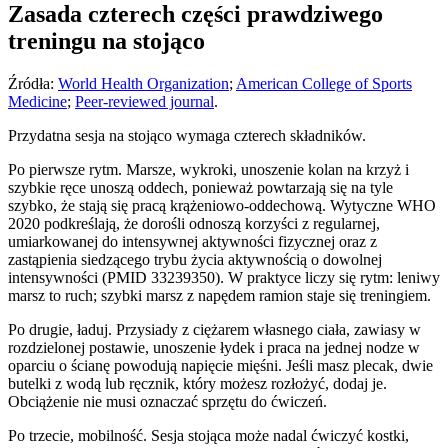
Zasada czterech części prawdziwego
treningu na stojąco
Źródła:
World Health Organization
;
American College of Sports
Medicine
;
Peer-reviewed journal
.
Przydatna sesja na stojąco wymaga czterech składników.
Po pierwsze rytm. Marsze, wykroki, unoszenie kolan na krzyż i
szybkie ręce unoszą oddech, ponieważ powtarzają się na tyle
szybko, że stają się pracą krążeniowo-oddechową. Wytyczne WHO
2020 podkreślają, że dorośli odnoszą korzyści z regularnej,
umiarkowanej do intensywnej aktywności fizycznej oraz z
zastąpienia siedzącego trybu życia aktywnością o dowolnej
intensywności (PMID 33239350). W praktyce liczy się rytm: leniwy
marsz to ruch; szybki marsz z napędem ramion staje się treningiem.
Po drugie, ładuj. Przysiady z ciężarem własnego ciała, zawiasy w
rozdzielonej postawie, unoszenie łydek i praca na jednej nodze w
oparciu o ścianę powodują napięcie mięśni. Jeśli masz plecak, dwie
butelki z wodą lub ręcznik, który możesz rozłożyć, dodaj je.
Obciążenie nie musi oznaczać sprzętu do ćwiczeń.
Po trzecie, mobilność. Sesja stojąca może nadal ćwiczyć kostki,