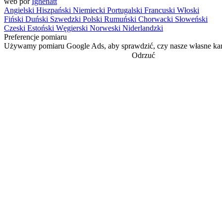
web por
Ighenatt
Angielski
Hiszpański
Niemiecki
Portugalski
Francuski
Włoski
Fiński
Duński
Szwedzki
Polski
Rumuński
Chorwacki
Słoweński
Czeski
Estoński
Węgierski
Norweski
Niderlandzki
Preferencje pomiaru
Używamy pomiaru Google Ads, aby sprawdzić, czy nasze własne kam
Odrzuć