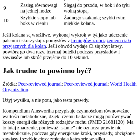
Zasięg równowagi
Sięgaj do przodu, w bok i do tyłu
9
na jednej nodze
wolną stopą.
Szybkie stopy lub
Żadnego skakania; szybki rytm,
10
boks w cieniu
miękkie kolana.
Jeśli kolana są wrażliwe, wykonaj wykrok w tył jako uderzenie
palcami i skorzystaj z pomysłów z
treningów z obciążeniem ciała
przyjaznych dla kolan
. Jeśli obwód wydaje Ci się zbyt łatwy,
powtórz go dwa razy, trzymaj butelki podczas przysiadów i
zawiasów lub skróć przejście do 10 sekund.
Jak trudne to powinno być?
Źródła:
Peer-reviewed journal
;
Peer-reviewed journal
;
World Health
Organization
.
Użyj wysiłku, a nie potu, jako testu prawdy.
Kompendium Ainswortha przypisuje czynnościom równoważne
wartości metaboliczne, dzięki czemu badacze mogą porównywać
koszty energii dla różnych rodzajów ruchu (PMID 21681120). Ma
to tutaj znaczenie, ponieważ „stanie” nie oznacza prawie nic
metabolicznie, podczas gdy energiczne kroki, przysiady, obciążone
zawiasy i szybkie ciosy zmieniają kategorię wysiłku.