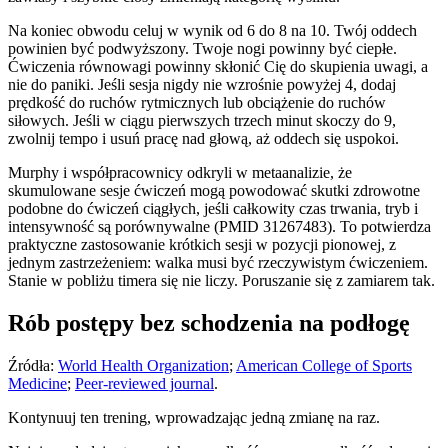
Na koniec obwodu celuj w wynik od 6 do 8 na 10. Twój oddech
powinien być podwyższony. Twoje nogi powinny być ciepłe.
Ćwiczenia równowagi powinny skłonić Cię do skupienia uwagi, a
nie do paniki. Jeśli sesja nigdy nie wzrośnie powyżej 4, dodaj
prędkość do ruchów rytmicznych lub obciążenie do ruchów
siłowych. Jeśli w ciągu pierwszych trzech minut skoczy do 9,
zwolnij tempo i usuń pracę nad głową, aż oddech się uspokoi.
Murphy i współpracownicy odkryli w metaanalizie, że
skumulowane sesje ćwiczeń mogą powodować skutki zdrowotne
podobne do ćwiczeń ciągłych, jeśli całkowity czas trwania, tryb i
intensywność są porównywalne (PMID 31267483). To potwierdza
praktyczne zastosowanie krótkich sesji w pozycji pionowej, z
jednym zastrzeżeniem: walka musi być rzeczywistym ćwiczeniem.
Stanie w pobliżu timera się nie liczy. Poruszanie się z zamiarem tak.
Rób postępy bez schodzenia na podłogę
Źródła:
World Health Organization
;
American College of Sports
Medicine
;
Peer-reviewed journal
.
Kontynuuj ten trening, wprowadzając jedną zmianę na raz.