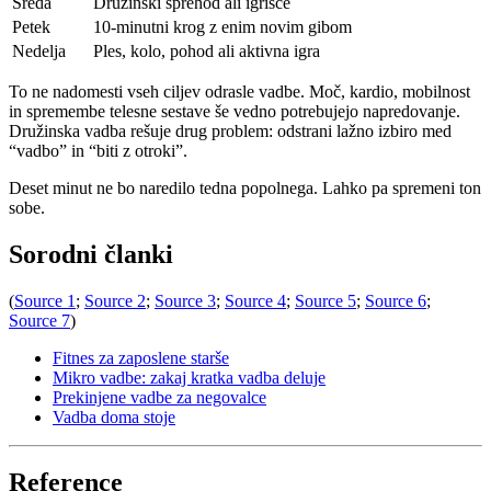
Sreda
Družinski sprehod ali igrišče
Petek
10-minutni krog z enim novim gibom
Nedelja
Ples, kolo, pohod ali aktivna igra
To ne nadomesti vseh ciljev odrasle vadbe. Moč, kardio, mobilnost
in spremembe telesne sestave še vedno potrebujejo napredovanje.
Družinska vadba rešuje drug problem: odstrani lažno izbiro med
“vadbo” in “biti z otroki”.
Deset minut ne bo naredilo tedna popolnega. Lahko pa spremeni ton
sobe.
Sorodni članki
(
Source 1
;
Source 2
;
Source 3
;
Source 4
;
Source 5
;
Source 6
;
Source 7
)
Fitnes za zaposlene starše
Mikro vadbe: zakaj kratka vadba deluje
Prekinjene vadbe za negovalce
Vadba doma stoje
Reference