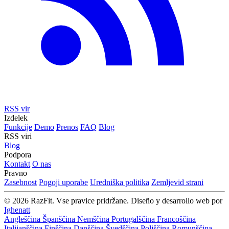
RSS vir
Izdelek
Funkcije
Demo
Prenos
FAQ
Blog
RSS viri
Blog
Podpora
Kontakt
O nas
Pravno
Zasebnost
Pogoji uporabe
Uredniška politika
Zemljevid strani
© 2026 RazFit. Vse pravice pridržane.
Diseño y desarrollo web por
Ighenatt
Angleščina
Španščina
Nemščina
Portugalščina
Francoščina
Italijanščina
Finščina
Danščina
Švedščina
Poljščina
Romunščina