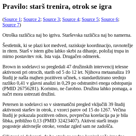
Pravilo: starš trenira, otrok se igra
(
Source 1
;
Source 2
;
Source 3
;
Source 4
;
Source 5
;
Source 6
;
Source 7
)
Otroška različica naj bo igriva. Starševska različica naj bo namerna.
Šestletnik, ki se plazi kot medved, raziskuje koordinacijo, ravnotežje
in ritem. Starš v istem gibu lahko skrbi za dihanje, položaj trupa in
mirno postavitev rok. Ista vaja. Drugačen odmerek.
Brown in sodelavci so pregledali 47 družinskih intervencij telesne
aktivnosti pri otrocih, starih od 5 do 12 let. Njihova metaanaliza 19
študij je našla majhen pozitiven učinek, s standardizirano srednjo
razliko 0,41 v glavni analizi in 0,29 po odstranitvi enega odstopanja
(PMID 26756281). Koristno, ne čarobno. Družina lahko pomaga, a
načrt mora ustrezati družini.
Petersen in sodelavci so v sistematični pregled vključili 39 študij
aktivnosti staršev in otrok, z vzorci parov od 15 do 1267. Večina
študij je pokazala pozitiven odnos, povprečna korelacija pa je bila
šibka, približno 0,13 (PMID 32423407). Aktivni starši imajo
pogosteje aktivnejše otroke, vendar zgled sam ne zadošča.