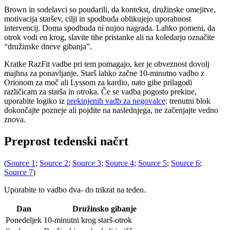
Brown in sodelavci so poudarili, da kontekst, družinske omejitve,
motivacija staršev, cilji in spodbuda oblikujejo uporabnost
intervencij. Doma spodbuda ni nujno nagrada. Lahko pomeni, da
otrok vodi en krog, slavite tihe pristanke ali na koledarju označite
“družinske dneve gibanja”.
Kratke RazFit vadbe pri tem pomagajo, ker je obveznost dovolj
majhna za ponavljanje. Starš lahko začne 10-minutno vadbo z
Orionom za moč ali Lyssom za kardio, nato gibe prilagodi
različicam za starša in otroka. Če se vadba pogosto prekine,
uporabite logiko iz
prekinjenih vadb za negovalce
: trenutni blok
dokončajte pozneje ali pojdite na naslednjega, ne začenjajte vedno
znova.
Preprost tedenski načrt
(
Source 1
;
Source 2
;
Source 3
;
Source 4
;
Source 5
;
Source 6
;
Source 7
)
Uporabite to vadbo dva- do trikrat na teden.
Dan
Družinsko gibanje
Ponedeljek
10-minutni krog starš-otrok