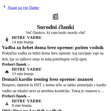
Nazaj na vse članke
📰
Sorodni članki
Več člankov, ki vam bodo morda všeč
HITRE VADBE
🧍
14 min branja
Vadba za hrbet doma brez opreme: pošten vodnik
Praktična vadba za hrbet doma brez opreme: kaj razvijajo vaje na
tleh, kje so njihove meje in kdaj potrebujete večji upor.
Preberi članek
→
HITRE VADBE
🔥
13 min branja
Domači kardio trening brez opreme: znanost
Burpees, alpinisti in HIIT z lastno težo se lahko primerjajo s kardio
vadbo na tekalni stezi za aerobno kondicijo. Tukaj je znanost o
Preberi članek
→
vadbi, ki pojasnjuje.
HITRE VADBE
🧘
8 min branja
Ohladitve po kratkih vadbah