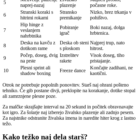
5
naprej-nazaj
plazenje
počasne roke.
Stranski koraki s
Stransko
Nizko, brez trkanja v
6
hitrimi rokami
premikanje
pohištvo.
Hip hinge z
Pobiranje
Boki nazaj, dolga
7
veslanjem
igrač
hrbtenica.
nahrbtnika
Deska na kavču z
Deska ob steni
Najprej trup, nato
8
dotikom rame
s ploskom
hitrost.
Počep, doseg, dvig
Izstrelitev
Visok doseg, tiho
9
na prste
rakete
pristajanje.
Plesni sprint ali
Končajte zadihani, ne
10
Freeze dance
shadow boxing
kaotični.
Otrok ne potrebuje popolnih ponovitev. Starš naj ohrani pošteno
tehniko. Če gib postane divji, preklopite na korakanje, dotike stopal
ali zamrznjene plesne poze.
Za malčke skrajšajte interval na 20 sekund in počitek obravnavajte
kot igro. Za šolarje naj izberejo živalsko plazenje ali zadnjo pesem.
Za najstnike odstranite živalska imena in naredite hiter krog z lastno
težo.
Kako težko naj dela starš?