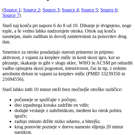
(
Source 1
;
Source 2
;
Source 3
;
Source 4
;
Source 5
;
Source 6
;
Source 7
)
Starš naj konča pri naporu 6 do 8 od 10. Dihanje je dvignjeno, noge
tople, a še vedno lahko nadzorujete otroka. Otrok naj konča
nasmejan, malo zadihan in dovolj zainteresiran za ponovitev drug
dan.
Smernice za otroke poudarjajo starosti primerno in prijetno
aktivnost, z vajami za krepitev mišic in kosti skozi igro, kot so
plezanje, skakanje in gibi v slogu sklec. WHO in ACSM pri odraslih
vadbo opisujeta skozi pogostost, intenzivnost, čas in tip, z rednim
aerobnim delom in vajami za krepitev mišic (PMID 33239350 in
21694556).
Starš lahko istih 10 minut oteži brez močnejše otroške različice:
počasneje se spuščajte v počepu;
dno izpadnega koraka zadržite en vdih;
dodajte veslanje z nahrbtnikom, medtem ko otrok pobira
igrače;
zadnjo minuto držite nizko udarno, a hitrejšo;
krog ponovite pozneje v dnevu namesto siljenja 20 minut
naenkrat.