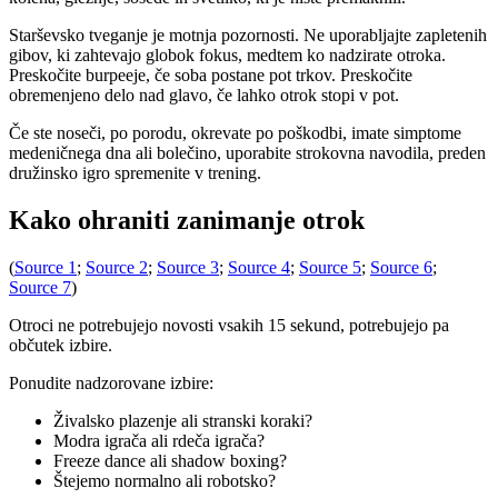
Starševsko tveganje je motnja pozornosti. Ne uporabljajte zapletenih
gibov, ki zahtevajo globok fokus, medtem ko nadzirate otroka.
Preskočite burpeeje, če soba postane pot trkov. Preskočite
obremenjeno delo nad glavo, če lahko otrok stopi v pot.
Če ste noseči, po porodu, okrevate po poškodbi, imate simptome
medeničnega dna ali bolečino, uporabite strokovna navodila, preden
družinsko igro spremenite v trening.
Kako ohraniti zanimanje otrok
(
Source 1
;
Source 2
;
Source 3
;
Source 4
;
Source 5
;
Source 6
;
Source 7
)
Otroci ne potrebujejo novosti vsakih 15 sekund, potrebujejo pa
občutek izbire.
Ponudite nadzorovane izbire:
Živalsko plazenje ali stranski koraki?
Modra igrača ali rdeča igrača?
Freeze dance ali shadow boxing?
Štejemo normalno ali robotsko?