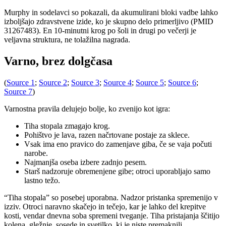
Murphy in sodelavci so pokazali, da akumulirani bloki vadbe lahko
izboljšajo zdravstvene izide, ko je skupno delo primerljivo (PMID
31267483). En 10-minutni krog po šoli in drugi po večerji je
veljavna struktura, ne tolažilna nagrada.
Varno, brez dolgčasa
(
Source 1
;
Source 2
;
Source 3
;
Source 4
;
Source 5
;
Source 6
;
Source 7
)
Varnostna pravila delujejo bolje, ko zvenijo kot igra:
Tiha stopala zmagajo krog.
Pohištvo je lava, razen načrtovane postaje za sklece.
Vsak ima eno pravico do zamenjave giba, če se vaja počuti
narobe.
Najmanjša oseba izbere zadnjo pesem.
Starš nadzoruje obremenjene gibe; otroci uporabljajo samo
lastno težo.
“Tiha stopala” so posebej uporabna. Nadzor pristanka spremenijo v
izziv. Otroci naravno skačejo in tečejo, kar je lahko del krepitve
kosti, vendar dnevna soba spremeni tveganje. Tiha pristajanja ščitijo
kolena, gležnje, sosede in svetilko, ki je niste premaknili.