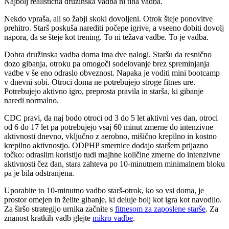
Najbolj realistična družinska vadba ni tiha vadba.
Nekdo vpraša, ali so žabji skoki dovoljeni. Otrok šteje ponovitve
prehitro. Starš poskuša narediti počepe igrive, a vseeno dobiti dovolj
napora, da se šteje kot trening. To ni težava vadbe. To je vadba.
Dobra družinska vadba doma ima dve nalogi. Staršu da resnično
dozo gibanja, otroku pa omogoči sodelovanje brez spreminjanja
vadbe v še eno odraslo obveznost. Napaka je voditi mini bootcamp
v dnevni sobi. Otroci doma ne potrebujejo stroge fitnes ure.
Potrebujejo aktivno igro, preprosta pravila in starša, ki gibanje
naredi normalno.
CDC pravi, da naj bodo otroci od 3 do 5 let aktivni ves dan, otroci
od 6 do 17 let pa potrebujejo vsaj 60 minut zmerne do intenzivne
aktivnosti dnevno, vključno z aerobno, mišično krepilno in kostno
krepilno aktivnostjo. ODPHP smernice dodajo staršem prijazno
točko: odraslim koristijo tudi majhne količine zmerne do intenzivne
aktivnosti čez dan, stara zahteva po 10-minutnem minimalnem bloku
pa je bila odstranjena.
Uporabite to 10-minutno vadbo starš-otrok, ko so vsi doma, je
prostor omejen in želite gibanje, ki deluje bolj kot igra kot navodilo.
Za širšo strategijo urnika začnite s
fitnesom za zaposlene starše
. Za
znanost kratkih vadb glejte
mikro vadbe
.