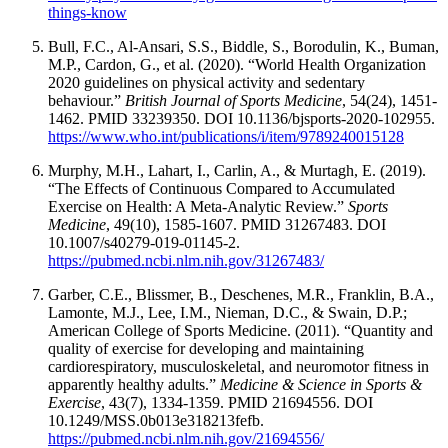
things-know
Bull, F.C., Al-Ansari, S.S., Biddle, S., Borodulin, K., Buman,
M.P., Cardon, G., et al. (2020). “World Health Organization
2020 guidelines on physical activity and sedentary
behaviour.”
British Journal of Sports Medicine
, 54(24), 1451-
1462. PMID 33239350. DOI 10.1136/bjsports-2020-102955.
https://www.who.int/publications/i/item/9789240015128
Murphy, M.H., Lahart, I., Carlin, A., & Murtagh, E. (2019).
“The Effects of Continuous Compared to Accumulated
Exercise on Health: A Meta-Analytic Review.”
Sports
Medicine
, 49(10), 1585-1607. PMID 31267483. DOI
10.1007/s40279-019-01145-2.
https://pubmed.ncbi.nlm.nih.gov/31267483/
Garber, C.E., Blissmer, B., Deschenes, M.R., Franklin, B.A.,
Lamonte, M.J., Lee, I.M., Nieman, D.C., & Swain, D.P.;
American College of Sports Medicine. (2011). “Quantity and
quality of exercise for developing and maintaining
cardiorespiratory, musculoskeletal, and neuromotor fitness in
apparently healthy adults.”
Medicine & Science in Sports &
Exercise
, 43(7), 1334-1359. PMID 21694556. DOI
10.1249/MSS.0b013e318213fefb.
https://pubmed.ncbi.nlm.nih.gov/21694556/