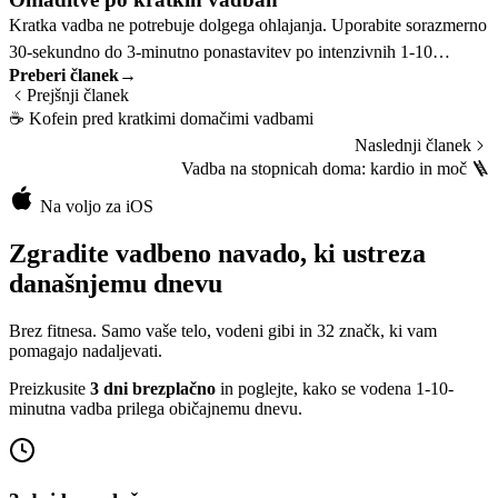
Kratka vadba ne potrebuje dolgega ohlajanja. Uporabite sorazmerno
30-sekundno do 3-minutno ponastavitev po intenzivnih 1-10
Preberi članek
→
minutnih sejah.
Prejšnji članek
☕
Kofein pred kratkimi domačimi vadbami
Naslednji članek
Vadba na stopnicah doma: kardio in moč
🪜
Na voljo za iOS
Zgradite vadbeno navado, ki ustreza
današnjemu dnevu
Brez fitnesa. Samo vaše telo, vodeni gibi in 32 značk, ki vam
pomagajo nadaljevati.
Preizkusite
3 dni brezplačno
in poglejte, kako se vodena 1-10-
minutna vadba prilega običajnemu dnevu.