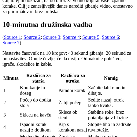
Cilj torej ni dokazati, da bo otrok za vedno kopiral vaše izpadne
korake. Cilj je zanesljivejši: danes narediti gibanje vidno, enostavno
za pridružitev in brez pritiska.
10-minutna družinska vadba
(
Source 1
;
Source 2
;
Source 3
;
Source 4
;
Source 5
;
Source 6
;
Source 7
)
Nastavite časovnik na 10 krogov: 40 sekund gibanja, 20 sekund za
ponastavitev. Obujte čevlje, če tla drsijo. Odmaknite pohištvo,
igrače, skodelice in kable.
Različica za
Različica za
Minuta
Namig
starša
otroka
Korakanje in
Začnite lahkotno in
1
Paradni korak
doseg
dihajte.
Počep do dotika
Sedite nazaj; otrok
2
Žabji počep
stola
lahko kvaka.
Skleca ob
Stabilne roke, brez
3
Skleca na kavču
steni
potapljanja v blazine.
Izpadni korak
Kip s
Stopite tiho in zadržite
4
nazaj z dotikom
korakom nazaj
ravnotežje.
Medvedje plazenje
Živalsko
Majhen prostor,