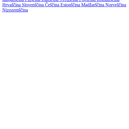
Hrvaščina
Slovenščina
Češčina
Estonščina
Madžarščina
Norveščina
Nizozemščina