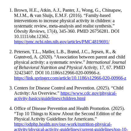
Brown, H.E., Atkin, A.J., Panter, J., Wong, G., Chinapaw,
M.J.M., & van Sluijs, E.M.F. (2016). “Family-based
interventions to increase physical activity in children: a
systematic review, meta-analysis and realist synthesis.”
Obesity Reviews
, 17(4), 345-360. PMID 26756281. DOI
10.1111/obr.12362.
https://pmc.ncbi.nlm.nih.gov/articles/PMC4819691/
Petersen, T.L., Møller, L.B., Brønd, J.C., Jepsen, R., &
Grøntved, A. (2020). “Association between parent and child
physical activity: a systematic review.”
International Journal
of Behavioral Nutrition and Physical Activity
, 17, 67. PMID
32423407. DOI 10.1186/s12966-020-00966-z.
https://link.springer.com/article/10.1186/s12966-020-00966-z
Centers for Disease Control and Prevention. (2025). “Child
Activity: An Overview.”
https://www.cdc.gov/physical-
activity-basics/guidelines/children.html
Office of Disease Prevention and Health Promotion. (2025).
“Top 10 Things to Know About the Second Edition of the
Physical Activity Guidelines for Americans.”
https://odphp.health.gov/our-work/nutrition-physical-
activity/physical-activity-guidelines/current-guidelines/top-10-