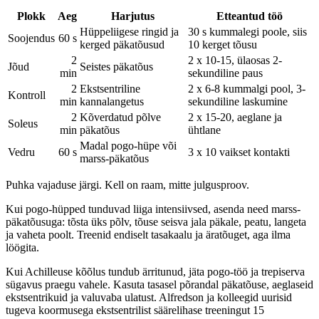
Plokk
Aeg
Harjutus
Etteantud töö
Hüppeliigese ringid ja
30 s kummalegi poole, siis
Soojendus
60 s
kerged päkatõusud
10 kerget tõusu
2
2 x 10-15, ülaosas 2-
Jõud
Seistes päkatõus
min
sekundiline paus
2
Ekstsentriline
2 x 6-8 kummalgi pool, 3-
Kontroll
min
kannalangetus
sekundiline laskumine
2
Kõverdatud põlve
2 x 15-20, aeglane ja
Soleus
min
päkatõus
ühtlane
Madal pogo-hüpe või
Vedru
60 s
3 x 10 vaikset kontakti
marss-päkatõus
Puhka vajaduse järgi. Kell on raam, mitte julgusproov.
Kui pogo-hüpped tunduvad liiga intensiivsed, asenda need marss-
päkatõusuga: tõsta üks põlv, tõuse seisva jala päkale, peatu, langeta
ja vaheta poolt. Treenid endiselt tasakaalu ja äratõuget, aga ilma
löögita.
Kui Achilleuse kõõlus tundub ärritunud, jäta pogo-töö ja trepiserva
sügavus praegu vahele. Kasuta tasasel põrandal päkatõuse, aeglaseid
ekstsentrikuid ja valuvaba ulatust. Alfredson ja kolleegid uurisid
tugeva koormusega ekstsentrilist säärelihase treeningut 15