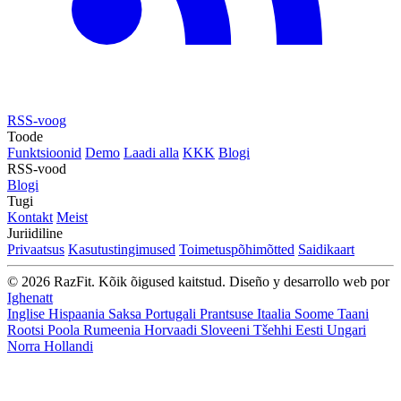
RSS-voog
Toode
Funktsioonid
Demo
Laadi alla
KKK
Blogi
RSS-vood
Blogi
Tugi
Kontakt
Meist
Juriidiline
Privaatsus
Kasutustingimused
Toimetuspõhimõtted
Saidikaart
© 2026 RazFit. Kõik õigused kaitstud.
Diseño y desarrollo web por
Ighenatt
Inglise
Hispaania
Saksa
Portugali
Prantsuse
Itaalia
Soome
Taani
Rootsi
Poola
Rumeenia
Horvaadi
Sloveeni
Tšehhi
Eesti
Ungari
Norra
Hollandi