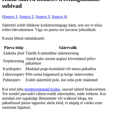
sobivad
(
Source 1
;
Source 2
;
Source 3
;
Source 4
)
Sääretöö sobib lühikese kodutreeninguga hästi, sest see ei nõua
erilist ettevalmistust. Viga on panna see kavasse juhuslikult.
Kasuta lihtsat nädalakaarti:
Päeva tüüp
Säärevalik
Alakeha jõud
Täielik 8-minutiline sääretreening
Ainult kaks seeriat aeglasi kõverdatud põlve
Trepitreening
päkatõuse
Kardiopäev
Madalad pogo-kontaktid või marss-päkatõus
Liikuvuspäev
Põlv-seina kiigutused ja kerge säärevenitus
Puhkepäev
Eraldi sääretööd pole, kui seda pole määratud
Kui teed juba
trepitreeninguid kodus
, saavad sääred lisakoormust.
Tee nendel päevadel vähem eraldi sääremahtu, mitte rohkem. Kui
arendad reie tagakülge libistamiste või walkout’idega, tee
päkatõusud pärast tagumise ahela tööd, et alajalg ei väsiks enne
suuremat liigutust.