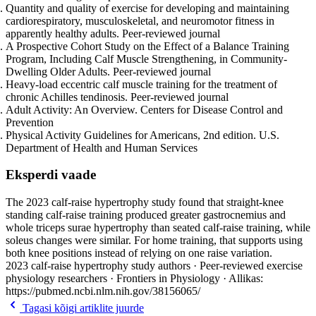
Quantity and quality of exercise for developing and maintaining
cardiorespiratory, musculoskeletal, and neuromotor fitness in
apparently healthy adults. Peer-reviewed journal
A Prospective Cohort Study on the Effect of a Balance Training
Program, Including Calf Muscle Strengthening, in Community-
Dwelling Older Adults. Peer-reviewed journal
Heavy-load eccentric calf muscle training for the treatment of
chronic Achilles tendinosis. Peer-reviewed journal
Adult Activity: An Overview. Centers for Disease Control and
Prevention
Physical Activity Guidelines for Americans, 2nd edition. U.S.
Department of Health and Human Services
Eksperdi vaade
The 2023 calf-raise hypertrophy study found that straight-knee
standing calf-raise training produced greater gastrocnemius and
whole triceps surae hypertrophy than seated calf-raise training, while
soleus changes were similar. For home training, that supports using
both knee positions instead of relying on one raise variation.
2023 calf-raise hypertrophy study authors · Peer-reviewed exercise
physiology researchers · Frontiers in Physiology · Allikas:
https://pubmed.ncbi.nlm.nih.gov/38156065/
Tagasi kõigi artiklite juurde