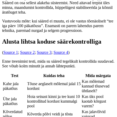
Sääred on osa sellest alakeha süsteemist. Need aitavad trepist üles
minna, maandumist kontrollida, hüppeliigest stabiliseerida ja kõnnil
äratõuget teha.
Vastuvoolu mõte: kui sääred ei muutu, ei ole vastus tõenäoliselt “tee
iga päev 100 päkatõusu”. Enamasti on parem lahendus parem
tehnika, paremad nurgad ja selgem progressioon.
Alusta lihtsa koduse säärekontrolliga
(
Source 1
;
Source 2
;
Source 3
;
Source 4
)
Enne treenimist testi, mida su sääred tegelikult kontrollida suudavad.
See võtab kolm minutit ja annab lähtepunkti.
Test
Kuidas teha
Mida märgata
Kas mõlemad
Kahe jala
Tõuse aeglaselt mõlemal jalal 15
kannad tõusevad
päkatõus
kordust
ühtlaselt?
Hoia seinast kinni ja tee kuni 10
Kas üks pool
Ühe jala
kontrollitud kordust kummalgi
kaotab kõrgust
päkatõus
pool
varem?
Kõverdatud
Kas jalavõlvid
Kõverda põlvi veidi ja tõsta
põlve
vajuvad