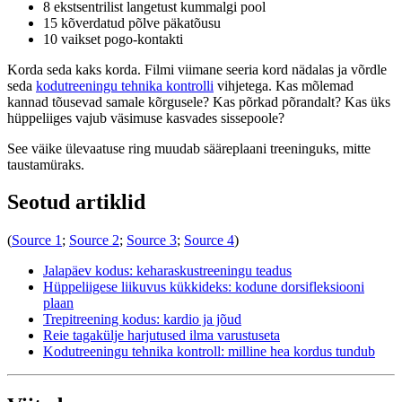
8 ekstsentrilist langetust kummalgi pool
15 kõverdatud põlve päkatõusu
10 vaikset pogo-kontakti
Korda seda kaks korda. Filmi viimane seeria kord nädalas ja võrdle
seda
kodutreeningu tehnika kontrolli
vihjetega. Kas mõlemad
kannad tõusevad samale kõrgusele? Kas põrkad põrandalt? Kas üks
hüppeliiges vajub väsimuse kasvades sissepoole?
See väike ülevaatuse ring muudab sääreplaani treeninguks, mitte
taustamüraks.
Seotud artiklid
(
Source 1
;
Source 2
;
Source 3
;
Source 4
)
Jalapäev kodus: keharaskustreeningu teadus
Hüppeliigese liikuvus kükkideks: kodune dorsifleksiooni
plaan
Trepitreening kodus: kardio ja jõud
Reie tagakülje harjutused ilma varustuseta
Kodutreeningu tehnika kontroll: milline hea kordus tundub