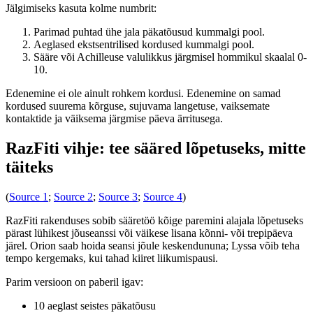
Jälgimiseks kasuta kolme numbrit:
Parimad puhtad ühe jala päkatõusud kummalgi pool.
Aeglased ekstsentrilised kordused kummalgi pool.
Sääre või Achilleuse valulikkus järgmisel hommikul skaalal 0-
10.
Edenemine ei ole ainult rohkem kordusi. Edenemine on samad
kordused suurema kõrguse, sujuvama langetuse, vaiksemate
kontaktide ja väiksema järgmise päeva ärritusega.
RazFiti vihje: tee sääred lõpetuseks, mitte
täiteks
(
Source 1
;
Source 2
;
Source 3
;
Source 4
)
RazFiti rakenduses sobib sääretöö kõige paremini alajala lõpetuseks
pärast lühikest jõuseanssi või väikese lisana kõnni- või trepipäeva
järel. Orion saab hoida seansi jõule keskendununa; Lyssa võib teha
tempo kergemaks, kui tahad kiiret liikumispausi.
Parim versioon on paberil igav:
10 aeglast seistes päkatõusu