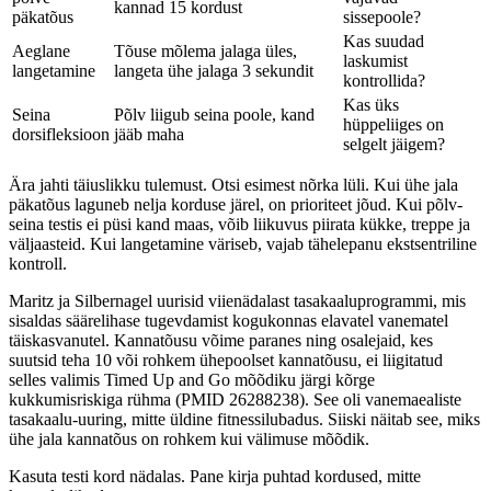
kannad 15 kordust
päkatõus
sissepoole?
Kas suudad
Aeglane
Tõuse mõlema jalaga üles,
laskumist
langetamine
langeta ühe jalaga 3 sekundit
kontrollida?
Kas üks
Seina
Põlv liigub seina poole, kand
hüppeliiges on
dorsifleksioon
jääb maha
selgelt jäigem?
Ära jahti täiuslikku tulemust. Otsi esimest nõrka lüli. Kui ühe jala
päkatõus laguneb nelja korduse järel, on prioriteet jõud. Kui põlv-
seina testis ei püsi kand maas, võib liikuvus piirata kükke, treppe ja
väljaasteid. Kui langetamine väriseb, vajab tähelepanu ekstsentriline
kontroll.
Maritz ja Silbernagel uurisid viienädalast tasakaaluprogrammi, mis
sisaldas säärelihase tugevdamist kogukonnas elavatel vanematel
täiskasvanutel. Kannatõusu võime paranes ning osalejaid, kes
suutsid teha 10 või rohkem ühepoolset kannatõusu, ei liigitatud
selles valimis Timed Up and Go mõõdiku järgi kõrge
kukkumisriskiga rühma (PMID 26288238). See oli vanemaealiste
tasakaalu-uuring, mitte üldine fitnessilubadus. Siiski näitab see, miks
ühe jala kannatõus on rohkem kui välimuse mõõdik.
Kasuta testi kord nädalas. Pane kirja puhtad kordused, mitte