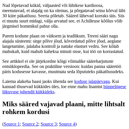
Nad lõpetavad kükid, väljaasted või lühikese kardioosa,
meenutavad, et alajalg on ka olemas, ja põrgatavad seina kõrval läbi
30 kiire päkatõusu. Seeria põletab. Sääred lähevad korraks täis. Siis
ei muutu suurt midagi, välja arvatud see, et Achilleuse kõõlus võib
järgmisel hommikul pahur olla.
Parem kodune plaan on väiksem ja teadlikum. Treeni sääri nagu
alajala süsteemi: sirge põlve jõud, kõverdatud põlve jõud, aeglane
langetamine, jalalaba kontroll ja natuke elastset vedru. See kõlab
mahukalt, kuid mahub kaheksa minuti sisse, kui töö on korrastatud.
See artikkel ei ole järjekordne kõigi võimalike sääreharjutuste
entsüklopeedia. See on praktiline versioon: kuidas panna sääretöö
päris kodusesse kavasse, muutmata seda lõpututeks päkatõusudeks.
Laiema alakeha baasi jaoks ühenda see
koduse jalapäevaga
. Kui
kannad tõusevad kükkides üles, loe enne mahu lisamist
hüppeliigese
liikuvuse juhendit kükkideks
.
Miks sääred vajavad plaani, mitte lihtsalt
rohkem kordusi
(
Source 1
;
Source 2
;
Source 3
;
Source 4
)