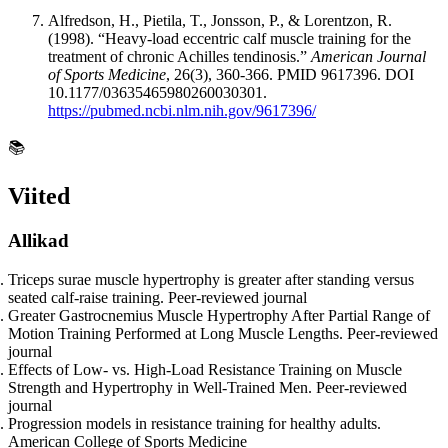
Alfredson, H., Pietila, T., Jonsson, P., & Lorentzon, R.
(1998). “Heavy-load eccentric calf muscle training for the
treatment of chronic Achilles tendinosis.”
American Journal
of Sports Medicine
, 26(3), 360-366. PMID 9617396. DOI
10.1177/03635465980260030301.
https://pubmed.ncbi.nlm.nih.gov/9617396/
📚
Viited
Allikad
Triceps surae muscle hypertrophy is greater after standing versus
seated calf-raise training. Peer-reviewed journal
Greater Gastrocnemius Muscle Hypertrophy After Partial Range of
Motion Training Performed at Long Muscle Lengths. Peer-reviewed
journal
Effects of Low- vs. High-Load Resistance Training on Muscle
Strength and Hypertrophy in Well-Trained Men. Peer-reviewed
journal
Progression models in resistance training for healthy adults.
American College of Sports Medicine