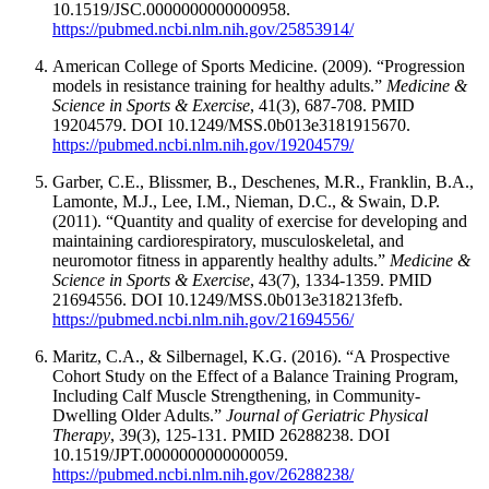
10.1519/JSC.0000000000000958.
https://pubmed.ncbi.nlm.nih.gov/25853914/
American College of Sports Medicine. (2009). “Progression
models in resistance training for healthy adults.”
Medicine &
Science in Sports & Exercise
, 41(3), 687-708. PMID
19204579. DOI 10.1249/MSS.0b013e3181915670.
https://pubmed.ncbi.nlm.nih.gov/19204579/
Garber, C.E., Blissmer, B., Deschenes, M.R., Franklin, B.A.,
Lamonte, M.J., Lee, I.M., Nieman, D.C., & Swain, D.P.
(2011). “Quantity and quality of exercise for developing and
maintaining cardiorespiratory, musculoskeletal, and
neuromotor fitness in apparently healthy adults.”
Medicine &
Science in Sports & Exercise
, 43(7), 1334-1359. PMID
21694556. DOI 10.1249/MSS.0b013e318213fefb.
https://pubmed.ncbi.nlm.nih.gov/21694556/
Maritz, C.A., & Silbernagel, K.G. (2016). “A Prospective
Cohort Study on the Effect of a Balance Training Program,
Including Calf Muscle Strengthening, in Community-
Dwelling Older Adults.”
Journal of Geriatric Physical
Therapy
, 39(3), 125-131. PMID 26288238. DOI
10.1519/JPT.0000000000000059.
https://pubmed.ncbi.nlm.nih.gov/26288238/