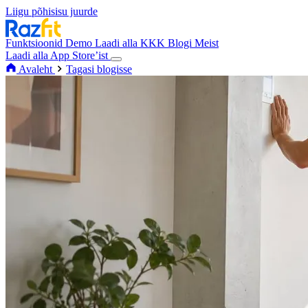
Liigu põhisisu juurde
Funktsioonid
Demo
Laadi alla
KKK
Blogi
Meist
Laadi alla App Store’ist
Avaleht
Tagasi blogisse