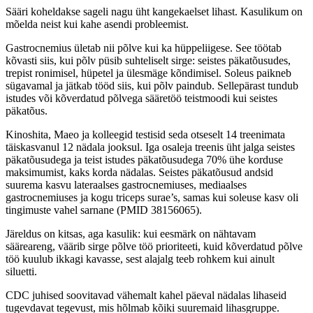
Sääri koheldakse sageli nagu üht kangekaelset lihast. Kasulikum on
mõelda neist kui kahe asendi probleemist.
Gastrocnemius ületab nii põlve kui ka hüppeliigese. See töötab
kõvasti siis, kui põlv püsib suhteliselt sirge: seistes päkatõusudes,
trepist ronimisel, hüpetel ja ülesmäge kõndimisel. Soleus paikneb
sügavamal ja jätkab tööd siis, kui põlv paindub. Sellepärast tundub
istudes või kõverdatud põlvega sääretöö teistmoodi kui seistes
päkatõus.
Kinoshita, Maeo ja kolleegid testisid seda otseselt 14 treenimata
täiskasvanul 12 nädala jooksul. Iga osaleja treenis üht jalga seistes
päkatõusudega ja teist istudes päkatõusudega 70% ühe korduse
maksimumist, kaks korda nädalas. Seistes päkatõusud andsid
suurema kasvu lateraalses gastrocnemiuses, mediaalses
gastrocnemiuses ja kogu triceps surae’s, samas kui soleuse kasv oli
tingimuste vahel sarnane (PMID 38156065).
Järeldus on kitsas, aga kasulik: kui eesmärk on nähtavam
sääreareng, väärib sirge põlve töö prioriteeti, kuid kõverdatud põlve
töö kuulub ikkagi kavasse, sest alajalg teeb rohkem kui ainult
siluetti.
CDC juhised soovitavad vähemalt kahel päeval nädalas lihaseid
tugevdavat tegevust, mis hõlmab kõiki suuremaid lihasgruppe.