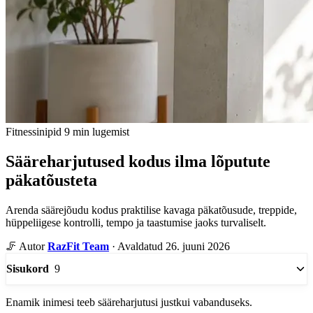
Fitnessinipid
9 min lugemist
Sääreharjutused kodus ilma lõputute
päkatõusteta
Arenda säärejõudu kodus praktilise kavaga päkatõusude, treppide,
hüppeliigese kontrolli, tempo ja taastumise jaoks turvaliselt.
🦵
Autor
RazFit Team
·
Avaldatud 26. juuni 2026
9
Sisukord
Enamik inimesi teeb sääreharjutusi justkui vabanduseks.