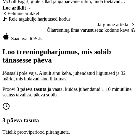
McGill Big 3, glute sillad ja igapäevane rutiin, mida toetavad
Loe artiklit
→
uuringud.
Eelmine artikkel
🦵
Reie tagakülje harjutused kodus
Järgmine artikkel
Õlatreening ilma varustuseta: kodune kava
💪
Saadaval iOS-is
Loo treeninguharjumus, mis sobib
tänasesse päeva
Jõusaali pole vaja. Ainult sinu keha, juhendatud liigutused ja 32
märki, mis hoiavad sind liikumas.
Proovi
3 päeva tasuta
ja vaata, kuidas juhendatud 1-10-minutiline
seanss tavalisse päeva sobib.
3 päeva tasuta
Täielik prooviperiood piiranguteta.