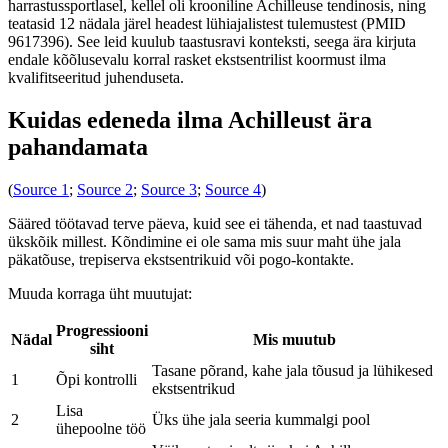
harrastussportlasel, kellel oli krooniline Achilleuse tendinosis, ning
teatasid 12 nädala järel headest lühiajalistest tulemustest (PMID
9617396). See leid kuulub taastusravi konteksti, seega ära kirjuta
endale kõõlusevalu korral rasket ekstsentrilist koormust ilma
kvalifitseeritud juhenduseta.
Kuidas edeneda ilma Achilleust ära
pahandamata
(
Source 1
;
Source 2
;
Source 3
;
Source 4
)
Sääred töötavad terve päeva, kuid see ei tähenda, et nad taastuvad
ükskõik millest. Kõndimine ei ole sama mis suur maht ühe jala
päkatõuse, trepiserva ekstsentrikuid või pogo-kontakte.
Muuda korraga üht muutujat:
Progressiooni
Nädal
Mis muutub
siht
Tasane põrand, kahe jala tõusud ja lühikesed
1
Õpi kontrolli
ekstsentrikud
Lisa
2
Üks ühe jala seeria kummalgi pool
ühepoolne töö