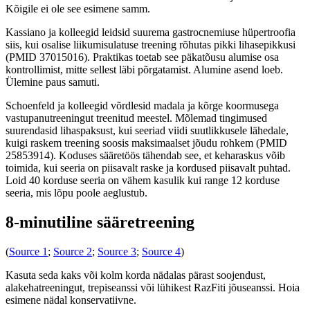
Kõigile ei ole see esimene samm.
Kassiano ja kolleegid leidsid suurema gastrocnemiuse hüpertroofia
siis, kui osalise liikumisulatuse treening rõhutas pikki lihasepikkusi
(PMID 37015016). Praktikas toetab see päkatõusu alumise osa
kontrollimist, mitte sellest läbi põrgatamist. Alumine asend loeb.
Ülemine paus samuti.
Schoenfeld ja kolleegid võrdlesid madala ja kõrge koormusega
vastupanutreeningut treenitud meestel. Mõlemad tingimused
suurendasid lihaspaksust, kui seeriad viidi suutlikkusele lähedale,
kuigi raskem treening soosis maksimaalset jõudu rohkem (PMID
25853914). Koduses sääretöös tähendab see, et keharaskus võib
toimida, kui seeria on piisavalt raske ja kordused piisavalt puhtad.
Loid 40 korduse seeria on vähem kasulik kui range 12 korduse
seeria, mis lõpu poole aeglustub.
8-minutiline sääretreening
(
Source 1
;
Source 2
;
Source 3
;
Source 4
)
Kasuta seda kaks või kolm korda nädalas pärast soojendust,
alakehatreeningut, trepiseanssi või lühikest RazFiti jõuseanssi. Hoia
esimene nädal konservatiivne.