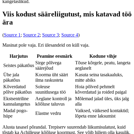
kangelaslikud.
Viis kodust sääreliigutust, mis katavad töö
ära
(
Source 1
;
Source 2
;
Source 3
;
Source 4
)
Masinat pole vaja. Eri ülesandeid on küll vaja.
Harjutus
Peamine eesmärk
Kodune vihje
Sirge põlvega
Tõuse kõrgele, peatu, langeta
Seistes päkatõus
säärejõud
aeglaselt
Ühe jala
Koorma üht säärt
Kasuta seina tasakaaluks,
päkatõus
ilma raskusteta
mitte abiks
Kõverdatud
Soleuse
Hoia põlved pehmelt
põlve päkatõus
suunitlusega töö
kõverdatud ja roided paigal
Ekstsentriline
Aeglane kontroll ja
Mõlemad jalad üles, üks jalg
kannalangetus
kõõluse taluvus
alla
Madal pogo-
Vaiksed, väikesed kontaktid;
Elastne vedru
hüpe
lõpeta enne laksumist
Alusta tasasel põrandal. Trepiserv suurendab liikumisulatust, kuid
tõstab ka Achilleuse kõõluse koormust. See võib hiljem olla kasulik.