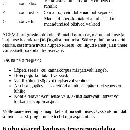
Väike aste ainult siis, kui Achilleus on
3
Lisa ulatus
rahulik
4
Lisa tihedus
Sama töö, veidi lühemad puhkepausid
Madalad pogo-kontaktid ainult siis, kui
5
Lisa vedru
maandumised püsivad vaiksed
ACSM-i progressioonimudel rõhutab koormuse, mahu, puhkuse ja
harjutuse keerukuse järkjärgulist muutmist. Säärte puhul on see eriti
oluline, sest intensiivsus hüppab kiiresti, kui liigud kahelt jalalt ühele
või tasaselt põrandalt trepiservale.
Kasuta neid reegleid:
Lõpeta seeria, kui kannakõrgus märgatavalt langeb.
Hoia pogo-kontaktid vaiksed.
Väldi külmalt sügavat trepiserval venitust.
Ära lisa igapäevast sääretööd ainult sellepärast, et seanss on
lühike.
Kohtle teravat Achilleuse valu, äkilist säärevalu, turset või
lonkamist stoppmärgina.
Mõtle sääretreeningust nagu kellarihma sättimisest. Üks auk muudab
sobivust. Järsk pingutamine teeb kogu asja tüütuks.
Kuhu sääred koduses treeningnädalas