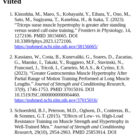
Viited
Kinoshita, M., Maeo, S., Kobayashi, Y., Eihara, Y., Ono, M.,
Sato, M., Sugiyama, T., Kanehisa, H., & Isaka, T. (2023).
“Triceps surae muscle hypertrophy is greater after standing
versus seated calf-raise training.”
Frontiers in Physiology
, 14,
1272106. PMID 38156065. DOI
10.3389/fphys.2023.1272106.
https://pubmed.ncbi.nlm.nih.gov/38156065/
Kassiano, W., Costa, B., Kunevaliki, G., Soares, D., Zacarias,
G., Manske, I., Takaki, Y., Ruggiero, M.F., Stavinski, N.,
Francsuel, J., Tricoli, I., Carneiro, M.A.S., & Cyrino, E.S.
(2023). “Greater Gastrocnemius Muscle Hypertrophy After
Partial Range of Motion Training Performed at Long Muscle
Lengths.”
Journal of Strength and Conditioning Research
,
37(9), 1746-1753. PMID 37015016. DOI
10.1519/JSC.0000000000004460.
https://pubmed.ncbi.nlm.nih.gov/37015016/
Schoenfeld, B.J., Peterson, M.D., Ogborn, D., Contreras, B.,
& Sonmez, G.T. (2015). “Effects of Low- vs. High-Load
Resistance Training on Muscle Strength and Hypertrophy in
Well-Trained Men.”
Journal of Strength and Conditioning
Research
, 29(10), 2954-2963. PMID 25853914. DOI