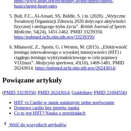
https://www.heart.org/en/healthy-living/fitness/fitness-
basics/target-heart-rates
Bull, F.C., Al-Ansari, SS, Biddle, S. i in. (2020). „Wytyczne
Światowej Organizacji Zdrowia 2020 dotyczące aktywności
fizycznej i siedzącego trybu życia”.
British Journal of Sports
Medicine
, 54(24), 1451-1462. PMID 33239350.
https://pubmed.ncbi.nlm.nih.gov/33239350/
Milanović, Z., Sporis, G. i Weston, M. (2015). „Efektywność
treningu interwałowego o wysokiej intensywności (HIT) i
ciągłego treningu wytrzymałościowego w celu poprawy
VO2max”.
Medycyna sportowa
, 45(10), 1469-1481. PMID
26243014.
https://pubmed.ncbi.nlm.nih.gov/26243014/
Powiązane artykuły
(
PMID 33239350
;
PMID 26243014
;
Guidelines
;
PMID 21694556
)
HIIT vs Cardio w stanie ustalonym: pełne porównanie
Domowe cardio bez sprzętu: nauka
Co to jest HIIT? Nauka o przedziałach
Wróć do wszystkich artykułów