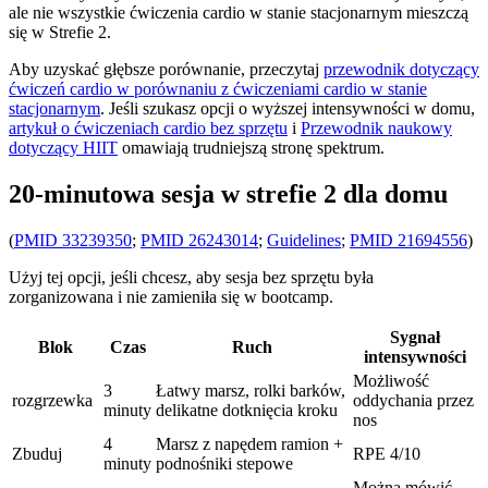
ale nie wszystkie ćwiczenia cardio w stanie stacjonarnym mieszczą
się w Strefie 2.
Aby uzyskać głębsze porównanie, przeczytaj
przewodnik dotyczący
ćwiczeń cardio w porównaniu z ćwiczeniami cardio w stanie
stacjonarnym
. Jeśli szukasz opcji o wyższej intensywności w domu,
artykuł o ćwiczeniach cardio bez sprzętu
i
Przewodnik naukowy
dotyczący HIIT
omawiają trudniejszą stronę spektrum.
20-minutowa sesja w strefie 2 dla domu
(
PMID 33239350
;
PMID 26243014
;
Guidelines
;
PMID 21694556
)
Użyj tej opcji, jeśli chcesz, aby sesja bez sprzętu była
zorganizowana i nie zamieniła się w bootcamp.
Sygnał
Blok
Czas
Ruch
intensywności
Możliwość
3
Łatwy marsz, rolki barków,
rozgrzewka
oddychania przez
minuty
delikatne dotknięcia kroku
nos
4
Marsz z napędem ramion +
Zbuduj
RPE 4/10
minuty
podnośniki stepowe
Można mówić,