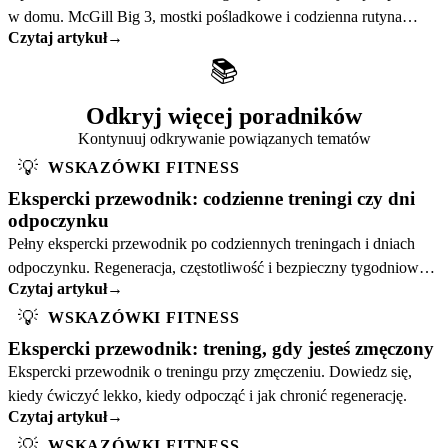
w domu. McGill Big 3, mostki pośladkowe i codzienna rutyna
Czytaj artykuł
→
poparta badaniami.
📚
Odkryj więcej poradników
Kontynuuj odkrywanie powiązanych tematów
💡
WSKAZÓWKI FITNESS
Ekspercki przewodnik: codzienne treningi czy dni
odpoczynku
Pełny ekspercki przewodnik po codziennych treningach i dniach
odpoczynku. Regeneracja, częstotliwość i bezpieczny tygodniowy
Czytaj artykuł
→
plan.
💡
WSKAZÓWKI FITNESS
Ekspercki przewodnik: trening, gdy jesteś zmęczony
Ekspercki przewodnik o treningu przy zmęczeniu. Dowiedz się,
kiedy ćwiczyć lekko, kiedy odpocząć i jak chronić regenerację.
Czytaj artykuł
→
💡
WSKAZÓWKI FITNESS