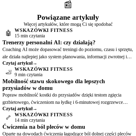
📰
Powiązane artykuły
Więcej artykułów, które mogą Ci się spodobać
WSKAZÓWKI FITNESS
🤖
15 min czytania
Trenerzy personalni AI: czy działają?
Coaching AI może dopasować treningi do poziomu, czasu i sprzętu,
ale działa najlepiej jako system planowania, informacji zwrotnej i
Czytaj artykuł
→
konsekwencji.
WSKAZÓWKI FITNESS
🦶
9 min czytania
Mobilność stawu skokowego dla lepszych
przysiadów w domu
Popraw mobilność kostki do przysiadów dzięki testom zgięcia
grzbietowego, ćwiczeniom na łydkę i 6-minutowej rozgrzewce
Czytaj artykuł
→
przed treningiem.
WSKAZÓWKI FITNESS
🦴
14 min czytania
Ćwiczenia na ból pleców w domu
Oparte na dowodach ćwiczenia łagodzące ból dolnej części pleców