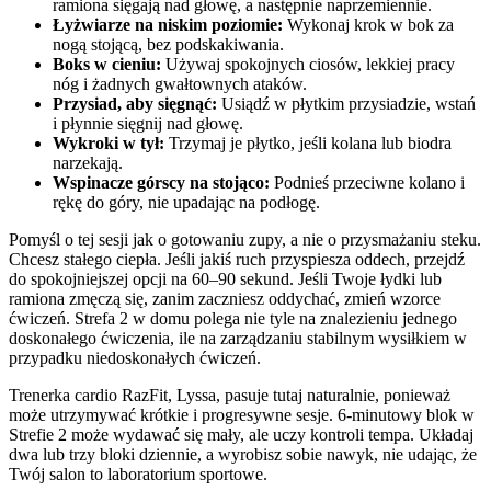
ramiona sięgają nad głowę, a następnie naprzemiennie.
Łyżwiarze na niskim poziomie:
Wykonaj krok w bok za
nogą stojącą, bez podskakiwania.
Boks w cieniu:
Używaj spokojnych ciosów, lekkiej pracy
nóg i żadnych gwałtownych ataków.
Przysiad, aby sięgnąć:
Usiądź w płytkim przysiadzie, wstań
i płynnie sięgnij nad głowę.
Wykroki w tył:
Trzymaj je płytko, jeśli kolana lub biodra
narzekają.
Wspinacze górscy na stojąco:
Podnieś przeciwne kolano i
rękę do góry, nie upadając na podłogę.
Pomyśl o tej sesji jak o gotowaniu zupy, a nie o przysmażaniu steku.
Chcesz stałego ciepła. Jeśli jakiś ruch przyspiesza oddech, przejdź
do spokojniejszej opcji na 60–90 sekund. Jeśli Twoje łydki lub
ramiona zmęczą się, zanim zaczniesz oddychać, zmień wzorce
ćwiczeń. Strefa 2 w domu polega nie tyle na znalezieniu jednego
doskonałego ćwiczenia, ile na zarządzaniu stabilnym wysiłkiem w
przypadku niedoskonałych ćwiczeń.
Trenerka cardio RazFit, Lyssa, pasuje tutaj naturalnie, ponieważ
może utrzymywać krótkie i progresywne sesje. 6-minutowy blok w
Strefie 2 może wydawać się mały, ale uczy kontroli tempa. Układaj
dwa lub trzy bloki dziennie, a wyrobisz sobie nawyk, nie udając, że
Twój salon to laboratorium sportowe.