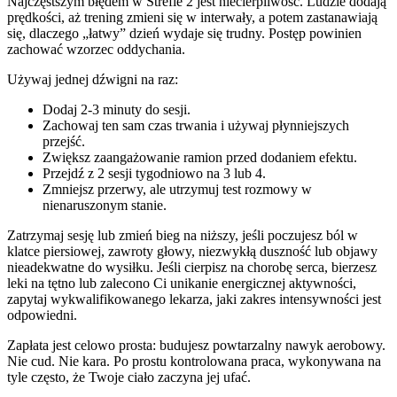
Najczęstszym błędem w Strefie 2 jest niecierpliwość. Ludzie dodają
prędkości, aż trening zmieni się w interwały, a potem zastanawiają
się, dlaczego „łatwy” dzień wydaje się trudny. Postęp powinien
zachować wzorzec oddychania.
Używaj jednej dźwigni na raz:
Dodaj 2-3 minuty do sesji.
Zachowaj ten sam czas trwania i używaj płynniejszych
przejść.
Zwiększ zaangażowanie ramion przed dodaniem efektu.
Przejdź z 2 sesji tygodniowo na 3 lub 4.
Zmniejsz przerwy, ale utrzymuj test rozmowy w
nienaruszonym stanie.
Zatrzymaj sesję lub zmień bieg na niższy, jeśli poczujesz ból w
klatce piersiowej, zawroty głowy, niezwykłą duszność lub objawy
nieadekwatne do wysiłku. Jeśli cierpisz na chorobę serca, bierzesz
leki na tętno lub zalecono Ci unikanie energicznej aktywności,
zapytaj wykwalifikowanego lekarza, jaki zakres intensywności jest
odpowiedni.
Zapłata jest celowo prosta: budujesz powtarzalny nawyk aerobowy.
Nie cud. Nie kara. Po prostu kontrolowana praca, wykonywana na
tyle często, że Twoje ciało zaczyna jej ufać.