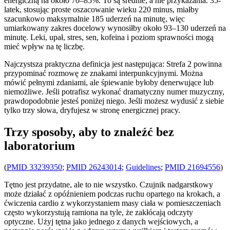
energiczną na około 70–85%. To są średnie, a nie przykazania. 35-
latek, stosując proste oszacowanie wieku 220 minus, miałby
szacunkowo maksymalnie 185 uderzeń na minutę, więc
umiarkowany zakres docelowy wynosiłby około 93–130 uderzeń na
minutę. Leki, upał, stres, sen, kofeina i poziom sprawności mogą
mieć wpływ na tę liczbę.
Najczystsza praktyczna definicja jest następująca: Strefa 2 powinna
przypominać rozmowę ze znakami interpunkcyjnymi. Można
mówić pełnymi zdaniami, ale śpiewanie byłoby denerwujące lub
niemożliwe. Jeśli potrafisz wykonać dramatyczny numer muzyczny,
prawdopodobnie jesteś poniżej niego. Jeśli możesz wydusić z siebie
tylko trzy słowa, dryfujesz w stronę energicznej pracy.
Trzy sposoby, aby to znaleźć bez
laboratorium
(
PMID 33239350
;
PMID 26243014
;
Guidelines
;
PMID 21694556
)
Tętno jest przydatne, ale to nie wszystko. Czujnik nadgarstkowy
może działać z opóźnieniem podczas ruchu opartego na krokach, a
ćwiczenia cardio z wykorzystaniem masy ciała w pomieszczeniach
często wykorzystują ramiona na tyle, że zakłócają odczyty
optyczne. Użyj tętna jako jednego z danych wejściowych, a