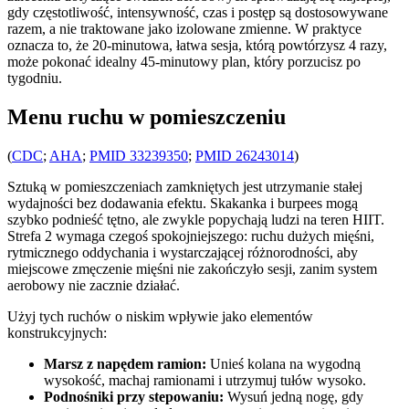
gdy częstotliwość, intensywność, czas i postęp są dostosowywane
razem, a nie traktowane jako izolowane zmienne. W praktyce
oznacza to, że 20-minutowa, łatwa sesja, którą powtórzysz 4 razy,
może pokonać idealny 45-minutowy plan, który porzucisz po
tygodniu.
Menu ruchu w pomieszczeniu
(
CDC
;
AHA
;
PMID 33239350
;
PMID 26243014
)
Sztuką w pomieszczeniach zamkniętych jest utrzymanie stałej
wydajności bez dodawania efektu. Skakanka i burpees mogą
szybko podnieść tętno, ale zwykle popychają ludzi na teren HIIT.
Strefa 2 wymaga czegoś spokojniejszego: ruchu dużych mięśni,
rytmicznego oddychania i wystarczającej różnorodności, aby
miejscowe zmęczenie mięśni nie zakończyło sesji, zanim system
aerobowy nie zacznie działać.
Użyj tych ruchów o niskim wpływie jako elementów
konstrukcyjnych:
Marsz z napędem ramion:
Unieś kolana na wygodną
wysokość, machaj ramionami i utrzymuj tułów wysoko.
Podnośniki przy stepowaniu:
Wysuń jedną nogę, gdy