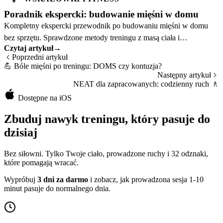
Poradnik ekspercki: budowanie mięśni w domu
Kompletny ekspercki przewodnik po budowaniu mięśni w domu
bez sprzętu. Sprawdzone metody treningu z masą ciała i
Czytaj artykuł
→
progresywne plany na siłę oraz rozmiar mięśni.
Poprzedni artykuł
💪
Bóle mięśni po treningu: DOMS czy kontuzja?
Następny artykuł
NEAT dla zapracowanych: codzienny ruch
🚶
Dostępne na iOS
Zbuduj nawyk treningu, który pasuje do
dzisiaj
Bez siłowni. Tylko Twoje ciało, prowadzone ruchy i 32 odznaki,
które pomagają wracać.
Wypróbuj
3 dni za darmo
i zobacz, jak prowadzona sesja 1-10
minut pasuje do normalnego dnia.