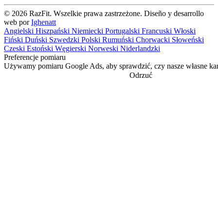
© 2026 RazFit. Wszelkie prawa zastrzeżone.
Diseño y desarrollo
web por
Ighenatt
Angielski
Hiszpański
Niemiecki
Portugalski
Francuski
Włoski
Fiński
Duński
Szwedzki
Polski
Rumuński
Chorwacki
Słoweński
Czeski
Estoński
Węgierski
Norweski
Niderlandzki
Preferencje pomiaru
Używamy pomiaru Google Ads, aby sprawdzić, czy nasze własne kam
Odrzuć