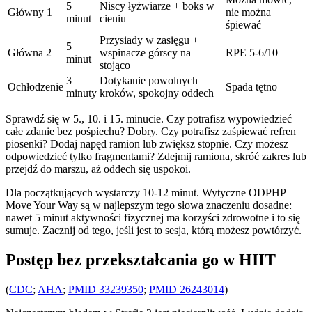
5
Niscy łyżwiarze + boks w
Główny 1
nie można
minut
cieniu
śpiewać
Przysiady w zasięgu +
5
Główna 2
wspinacze górscy na
RPE 5-6/10
minut
stojąco
3
Dotykanie powolnych
Ochłodzenie
Spada tętno
minuty
kroków, spokojny oddech
Sprawdź się w 5., 10. i 15. minucie. Czy potrafisz wypowiedzieć
całe zdanie bez pośpiechu? Dobry. Czy potrafisz zaśpiewać refren
piosenki? Dodaj napęd ramion lub zwiększ stopnie. Czy możesz
odpowiedzieć tylko fragmentami? Zdejmij ramiona, skróć zakres lub
przejdź do marszu, aż oddech się uspokoi.
Dla początkujących wystarczy 10-12 minut. Wytyczne ODPHP
Move Your Way są w najlepszym tego słowa znaczeniu dosadne:
nawet 5 minut aktywności fizycznej ma korzyści zdrowotne i to się
sumuje. Zacznij od tego, jeśli jest to sesja, którą możesz powtórzyć.
Postęp bez przekształcania go w HIIT
(
CDC
;
AHA
;
PMID 33239350
;
PMID 26243014
)