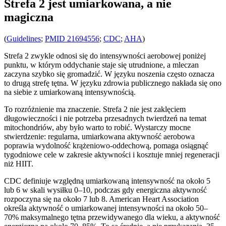
Strefa 2 jest umiarkowana, a nie
magiczna
(
Guidelines
;
PMID 21694556
;
CDC
;
AHA
)
Strefa 2 zwykle odnosi się do intensywności aerobowej poniżej
punktu, w którym oddychanie staje się utrudnione, a mleczan
zaczyna szybko się gromadzić. W języku noszenia często oznacza
to drugą strefę tętna. W języku zdrowia publicznego nakłada się ono
na siebie z umiarkowaną intensywnością.
To rozróżnienie ma znaczenie. Strefa 2 nie jest zaklęciem
długowieczności i nie potrzeba przesadnych twierdzeń na temat
mitochondriów, aby było warto to robić. Wystarczy mocne
stwierdzenie: regularna, umiarkowana aktywność aerobowa
poprawia wydolność krążeniowo-oddechową, pomaga osiągnąć
tygodniowe cele w zakresie aktywności i kosztuje mniej regeneracji
niż HIIT.
CDC definiuje względną umiarkowaną intensywność na około 5
lub 6 w skali wysiłku 0–10, podczas gdy energiczna aktywność
rozpoczyna się na około 7 lub 8. American Heart Association
określa aktywność o umiarkowanej intensywności na około 50–
70% maksymalnego tętna przewidywanego dla wieku, a aktywność