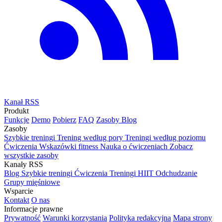
Kanał RSS
Produkt
Funkcje
Demo
Pobierz
FAQ
Zasoby
Blog
Zasoby
Szybkie treningi
Trening według pory
Treningi według poziomu
Ćwiczenia
Wskazówki fitness
Nauka o ćwiczeniach
Zobacz
wszystkie zasoby
Kanały RSS
Blog
Szybkie treningi
Ćwiczenia
Treningi HIIT
Odchudzanie
Grupy mięśniowe
Wsparcie
Kontakt
O nas
Informacje prawne
Prywatność
Warunki korzystania
Polityka redakcyjna
Mapa strony