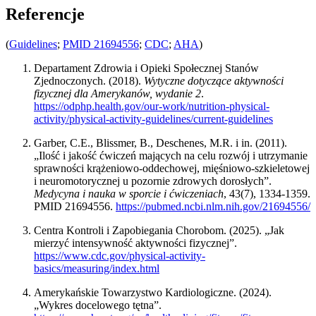
Referencje
(
Guidelines
;
PMID 21694556
;
CDC
;
AHA
)
Departament Zdrowia i Opieki Społecznej Stanów
Zjednoczonych. (2018).
Wytyczne dotyczące aktywności
fizycznej dla Amerykanów, wydanie 2
.
https://odphp.health.gov/our-work/nutrition-physical-
activity/physical-activity-guidelines/current-guidelines
Garber, C.E., Blissmer, B., Deschenes, M.R. i in. (2011).
„Ilość i jakość ćwiczeń mających na celu rozwój i utrzymanie
sprawności krążeniowo-oddechowej, mięśniowo-szkieletowej
i neuromotorycznej u pozornie zdrowych dorosłych”.
Medycyna i nauka w sporcie i ćwiczeniach
, 43(7), 1334-1359.
PMID 21694556.
https://pubmed.ncbi.nlm.nih.gov/21694556/
Centra Kontroli i Zapobiegania Chorobom. (2025). „Jak
mierzyć intensywność aktywności fizycznej”.
https://www.cdc.gov/physical-activity-
basics/measuring/index.html
Amerykańskie Towarzystwo Kardiologiczne. (2024).
„Wykres docelowego tętna”.