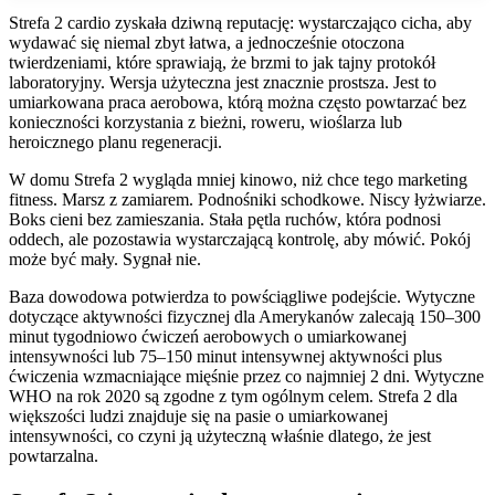
Strefa 2 cardio zyskała dziwną reputację: wystarczająco cicha, aby
wydawać się niemal zbyt łatwa, a jednocześnie otoczona
twierdzeniami, które sprawiają, że brzmi to jak tajny protokół
laboratoryjny. Wersja użyteczna jest znacznie prostsza. Jest to
umiarkowana praca aerobowa, którą można często powtarzać bez
konieczności korzystania z bieżni, roweru, wioślarza lub
heroicznego planu regeneracji.
W domu Strefa 2 wygląda mniej kinowo, niż chce tego marketing
fitness. Marsz z zamiarem. Podnośniki schodkowe. Niscy łyżwiarze.
Boks cieni bez zamieszania. Stała pętla ruchów, która podnosi
oddech, ale pozostawia wystarczającą kontrolę, aby mówić. Pokój
może być mały. Sygnał nie.
Baza dowodowa potwierdza to powściągliwe podejście. Wytyczne
dotyczące aktywności fizycznej dla Amerykanów zalecają 150–300
minut tygodniowo ćwiczeń aerobowych o umiarkowanej
intensywności lub 75–150 minut intensywnej aktywności plus
ćwiczenia wzmacniające mięśnie przez co najmniej 2 dni. Wytyczne
WHO na rok 2020 są zgodne z tym ogólnym celem. Strefa 2 dla
większości ludzi znajduje się na pasie o umiarkowanej
intensywności, co czyni ją użyteczną właśnie dlatego, że jest
powtarzalna.