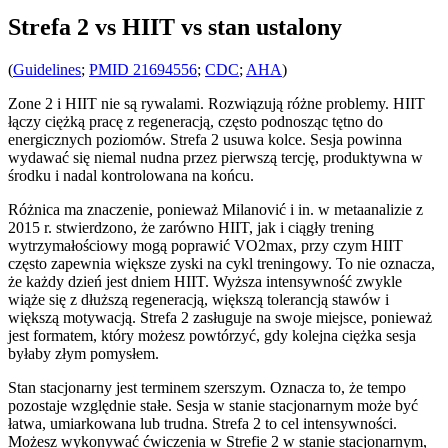
Strefa 2 vs HIIT vs stan ustalony
(
Guidelines
;
PMID 21694556
;
CDC
;
AHA
)
Zone 2 i HIIT nie są rywalami. Rozwiązują różne problemy. HIIT
łączy ciężką pracę z regeneracją, często podnosząc tętno do
energicznych poziomów. Strefa 2 usuwa kolce. Sesja powinna
wydawać się niemal nudna przez pierwszą tercję, produktywna w
środku i nadal kontrolowana na końcu.
Różnica ma znaczenie, ponieważ Milanović i in. w metaanalizie z
2015 r. stwierdzono, że zarówno HIIT, jak i ciągły trening
wytrzymałościowy mogą poprawić VO2max, przy czym HIIT
często zapewnia większe zyski na cykl treningowy. To nie oznacza,
że każdy dzień jest dniem HIIT. Wyższa intensywność zwykle
wiąże się z dłuższą regeneracją, większą tolerancją stawów i
większą motywacją. Strefa 2 zasługuje na swoje miejsce, ponieważ
jest formatem, który możesz powtórzyć, gdy kolejna ciężka sesja
byłaby złym pomysłem.
Stan stacjonarny jest terminem szerszym. Oznacza to, że tempo
pozostaje względnie stałe. Sesja w stanie stacjonarnym może być
łatwa, umiarkowana lub trudna. Strefa 2 to cel intensywności.
Możesz wykonywać ćwiczenia w Strefie 2 w stanie stacjonarnym,