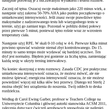
następnie porównaj je z odczuwanym wysiłkiem i testem rozmów.
Zacznij od tętna. Oszacuj swoje maksimum jako 220 minus wiek, a
następnie użyj zakresu 50-70% AHA jako punktu początkowego o
umiarkowanej intensywności. Jeśli znasz swoje prawdziwe tętno
maksymalne z nadzorowanego testu lub wiarygodnego testu w
terenie, użyj go zamiast tego. Pozostań w pobliżu dolnej połowy
przez pierwsze 5 minut, ponieważ tętno rośnie wraz ze wzrostem
temperatury ciała.
Następnie użyj RPE. W skali 0-10 celuj w 4-6. Pierwsze kilka minut
powinno sprawiać wrażenie niemal zbyt kontrolowanego. Do 15.
minuty to samo tempo może wydawać się bardziej uczciwe. Ten
dryf jest normalny. Błędem jest gonienie za liczbą tętna, zamieniając
każdą sesję w ukryty trening interwałowy.
Na koniec skorzystaj z testu rozmowy. Zasada CDC jest praktyczna:
umiarkowana intensywność oznacza, że możesz mówić, ale nie
możesz śpiewać; energiczna intensywność oznacza, że nie możesz
powiedzieć więcej niż kilka słów bez przerwy. Dlatego też Strefę 2
można obejść bez urządzenia do noszenia. Twój oddech to deska
rozdzielcza.
Według dr Carol Ewing Garber, profesor w Teachers College na
Uniwersytecie Columbia i głównej autorki stanowiska ACSM 2011,
zalecenia dotyczące ćwiczeń aerobowych sprawdzają się najlepiej,