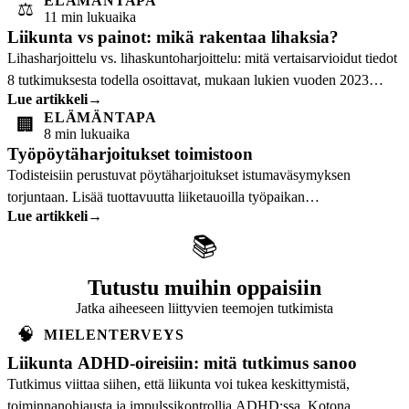
ELÄMÄNTAPA
⚖️
11 min lukuaika
Liikunta vs painot: mikä rakentaa lihaksia?
Lihasharjoittelu vs. lihaskuntoharjoittelu: mitä vertaisarvioidut tiedot
8 tutkimuksesta todella osoittavat, mukaan lukien vuoden 2023
Lue artikkeli
→
yllättävä havainto…
ELÄMÄNTAPA
🏢
8 min lukuaika
Työpöytäharjoitukset toimistoon
Todisteisiin perustuvat pöytäharjoitukset istumaväsymyksen
torjuntaan. Lisää tuottavuutta liiketauoilla työpaikan
Lue artikkeli
→
hyvinvointitutkimuksen tukemana.
📚
Tutustu muihin oppaisiin
Jatka aiheeseen liittyvien teemojen tutkimista
🧠
MIELENTERVEYS
Liikunta ADHD-oireisiin: mitä tutkimus sanoo
Tutkimus viittaa siihen, että liikunta voi tukea keskittymistä,
toiminnanohjausta ja impulssikontrollia ADHD:ssa. Kotona.