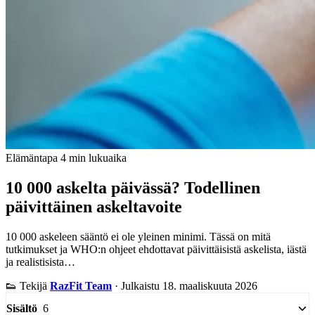
Elämäntapa
4 min lukuaika
10 000 askelta päivässä? Todellinen
päivittäinen askeltavoite
10 000 askeleen sääntö ei ole yleinen minimi. Tässä on mitä
tutkimukset ja WHO:n ohjeet ehdottavat päivittäisistä askelista, iästä
ja realistisista…
👟
Tekijä
RazFit Team
·
Julkaistu 18. maaliskuuta 2026
6
Sisältö