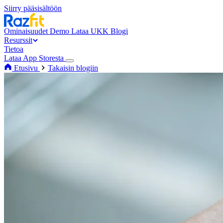
Siirry pääsisältöön
Ominaisuudet
Demo
Lataa
UKK
Blogi
Resurssit
Tietoa
Lataa App Storesta
Etusivu
Takaisin blogiin