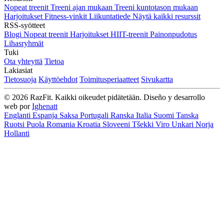
Nopeat treenit
Treeni ajan mukaan
Treeni kuntotason mukaan
Harjoitukset
Fitness-vinkit
Liikuntatiede
Näytä kaikki resurssit
RSS-syötteet
Blogi
Nopeat treenit
Harjoitukset
HIIT-treenit
Painonpudotus
Lihasryhmät
Tuki
Ota yhteyttä
Tietoa
Lakiasiat
Tietosuoja
Käyttöehdot
Toimitusperiaatteet
Sivukartta
© 2026 RazFit. Kaikki oikeudet pidätetään.
Diseño y desarrollo
web por
Ighenatt
Englanti
Espanja
Saksa
Portugali
Ranska
Italia
Suomi
Tanska
Ruotsi
Puola
Romania
Kroatia
Sloveeni
Tšekki
Viro
Unkari
Norja
Hollanti