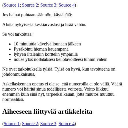
(
Source 1
;
Source 2
;
Source 3
;
Source 4
)
Jos haluat puhtaan säännön, käytä tätä:
Aloita nykyisestä keskiarvostasi ja lisää vähän.
Se voi tarkoittaa:
10 minuuttia kävelyä lounaan jälkeen
Pysäköinti hieman kauempana
lyhyen iltalenkin korttelin ympärillä
nouse ylös nollataksesi kellotavoitteesi tunnin välein
Ne ovat tarkoituksella tylsiä. Tylsä on hyvä, kun tavoitteena on
johdonmukaisuus.
Askellaskennan opetus ei ole se, että numeroilla ei ole väliä. Väärä
numero voi häiritä sinua todellisesta voitosta. Voitto liikkuu
enemmän kuin sinä nyt, tarpeeksi kauan, jotta muutos muuttuu
normaaliksi.
Aiheeseen liittyviä artikkeleita
(
Source 1
;
Source 2
;
Source 3
;
Source 4
)