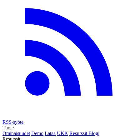
RSS-syöte
Tuote
Ominaisuudet
Demo
Lataa
UKK
Resurssit
Blogi
Resurssit