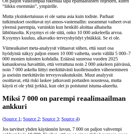
On paljon vaikeampaa rakentaa tapa epämääräisten ohjeiden, kuten
“liikku enemmän”, ympärille.
Mutta yksinkertaisuus ei ole sama asia kuin todiste. Parhaat
tutkimukset osoittavat nyt annos-vastemallin: useammat vaiheet ovat
yleensä parempia, varsinkin kun henkilö aloittaa alhaiselta
lähtötasolta. Kysymys ei ole siitä, onko 10 000 askeleella arvoa.
Kysymys kuuluu, alkavatko terveyshyödyt yhtäkkiä. Se ei ole.
Viimeaikaiset meta-analyysit viittaavat siihen, että suuri osa
hyödyistä näkyy paljon ennen 10 000 vaihetta, usein välillä 5 000–7
000 monien tulosten kohdalla. Eräässä suuressa vuoden 2025
katsauksessa havaittiin, että verrattuna noin 2 000 askeleen päivässä,
noin 7 000 askelta liittyi merkittävästi kuolleisuuden vähenemiseen
ja useisiin merkittäviin terveysvaikutuksiin. Muut analyysit
osoittavat, että riski laskee jatkuvasti portaiden noustessa, mutta
käyrä ei ole yhtä jyrkkä, kun olet jo poistunut istuma-alueelta.
Miksi 7 000 on parempi reaalimaailman
ankkuri
(
Source 1
;
Source 2
;
Source 3
;
Source 4
)
Jos tarvitset yhden käytännön luvun, 7 000 on paljon vahvempi