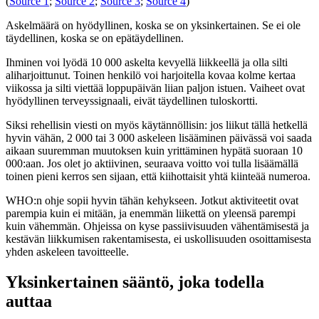
(
Source 1
;
Source 2
;
Source 3
;
Source 4
)
Askelmäärä on hyödyllinen, koska se on yksinkertainen. Se ei ole
täydellinen, koska se on epätäydellinen.
Ihminen voi lyödä 10 000 askelta kevyellä liikkeellä ja olla silti
aliharjoittunut. Toinen henkilö voi harjoitella kovaa kolme kertaa
viikossa ja silti viettää loppupäivän liian paljon istuen. Vaiheet ovat
hyödyllinen terveyssignaali, eivät täydellinen tuloskortti.
Siksi rehellisin viesti on myös käytännöllisin: jos liikut tällä hetkellä
hyvin vähän, 2 000 tai 3 000 askeleen lisääminen päivässä voi saada
aikaan suuremman muutoksen kuin yrittäminen hypätä suoraan 10
000:aan. Jos olet jo aktiivinen, seuraava voitto voi tulla lisäämällä
toinen pieni kerros sen sijaan, että kiihottaisit yhtä kiinteää numeroa.
WHO:n ohje sopii hyvin tähän kehykseen. Jotkut aktiviteetit ovat
parempia kuin ei mitään, ja enemmän liikettä on yleensä parempi
kuin vähemmän. Ohjeissa on kyse passiivisuuden vähentämisestä ja
kestävän liikkumisen rakentamisesta, ei uskollisuuden osoittamisesta
yhden askeleen tavoitteelle.
Yksinkertainen sääntö, joka todella
auttaa