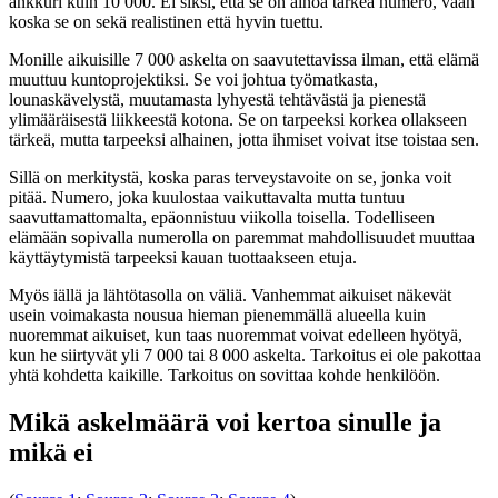
ankkuri kuin 10 000. Ei siksi, että se on ainoa tärkeä numero, vaan
koska se on sekä realistinen että hyvin tuettu.
Monille aikuisille 7 000 askelta on saavutettavissa ilman, että elämä
muuttuu kuntoprojektiksi. Se voi johtua työmatkasta,
lounaskävelystä, muutamasta lyhyestä tehtävästä ja pienestä
ylimääräisestä liikkeestä kotona. Se on tarpeeksi korkea ollakseen
tärkeä, mutta tarpeeksi alhainen, jotta ihmiset voivat itse toistaa sen.
Sillä on merkitystä, koska paras terveystavoite on se, jonka voit
pitää. Numero, joka kuulostaa vaikuttavalta mutta tuntuu
saavuttamattomalta, epäonnistuu viikolla toisella. Todelliseen
elämään sopivalla numerolla on paremmat mahdollisuudet muuttaa
käyttäytymistä tarpeeksi kauan tuottaakseen etuja.
Myös iällä ja lähtötasolla on väliä. Vanhemmat aikuiset näkevät
usein voimakasta nousua hieman pienemmällä alueella kuin
nuoremmat aikuiset, kun taas nuoremmat voivat edelleen hyötyä,
kun he siirtyvät yli 7 000 tai 8 000 askelta. Tarkoitus ei ole pakottaa
yhtä kohdetta kaikille. Tarkoitus on sovittaa kohde henkilöön.
Mikä askelmäärä voi kertoa sinulle ja
mikä ei