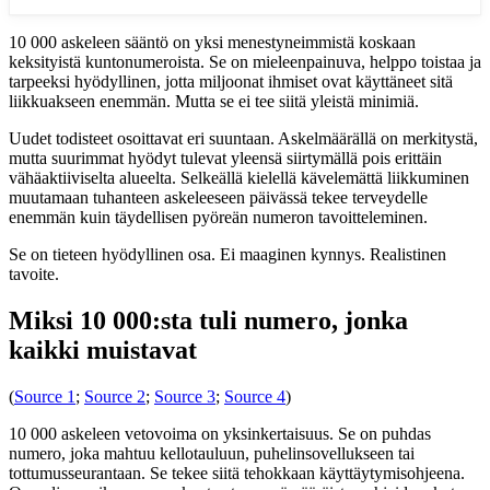
10 000 askeleen sääntö on yksi menestyneimmistä koskaan
keksityistä kuntonumeroista. Se on mieleenpainuva, helppo toistaa ja
tarpeeksi hyödyllinen, jotta miljoonat ihmiset ovat käyttäneet sitä
liikkuakseen enemmän. Mutta se ei tee siitä yleistä minimiä.
Uudet todisteet osoittavat eri suuntaan. Askelmäärällä on merkitystä,
mutta suurimmat hyödyt tulevat yleensä siirtymällä pois erittäin
vähäaktiiviselta alueelta. Selkeällä kielellä kävelemättä liikkuminen
muutamaan tuhanteen askeleeseen päivässä tekee terveydelle
enemmän kuin täydellisen pyöreän numeron tavoitteleminen.
Se on tieteen hyödyllinen osa. Ei maaginen kynnys. Realistinen
tavoite.
Miksi 10 000:sta tuli numero, jonka
kaikki muistavat
(
Source 1
;
Source 2
;
Source 3
;
Source 4
)
10 000 askeleen vetovoima on yksinkertaisuus. Se on puhdas
numero, joka mahtuu kellotauluun, puhelinsovellukseen tai
tottumusseurantaan. Se tekee siitä tehokkaan käyttäytymisohjeena.