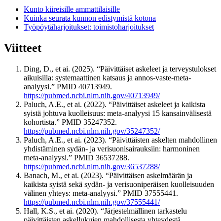
Kunto kiireisille ammattilaisille
Kuinka seurata kunnon edistymistä kotona
Työpöytäharjoitukset: toimistoharjoitukset
Viitteet
Ding, D., et ai. (2025). “Päivittäiset askeleet ja terveystulokset
aikuisilla: systemaattinen katsaus ja annos-vaste-meta-
analyysi.” PMID 40713949.
https://pubmed.ncbi.nlm.nih.gov/40713949/
Paluch, A.E., et ai. (2022). “Päivittäiset askeleet ja kaikista
syistä johtuva kuolleisuus: meta-analyysi 15 kansainvälisestä
kohortista.” PMID 35247352.
https://pubmed.ncbi.nlm.nih.gov/35247352/
Paluch, A.E., et ai. (2023). “Päivittäisten askelten mahdollinen
yhdistäminen sydän- ja verisuonisairauksiin: harmoninen
meta-analyysi.” PMID 36537288.
https://pubmed.ncbi.nlm.nih.gov/36537288/
Banach, M., et ai. (2023). “Päivittäisen askelmäärän ja
kaikista syistä sekä sydän- ja verisuoniperäisen kuolleisuuden
välinen yhteys: meta-analyysi.” PMID 37555441.
https://pubmed.ncbi.nlm.nih.gov/37555441/
Hall, K.S., et ai. (2020). “Järjestelmällinen tarkastelu
päivittäisten askellukujen mahdollisesta yhteydestä