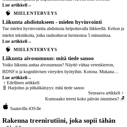
Lue artikkeli
→
🧠
MIELENTERVEYS
Liikunta ahdistukseen - mielen hyvinvointi
Tue mielen hyvinvointia ahdistusta helpottavalla liikkeellä. Kehon ja
mielen tekniikoita, jotka rauhoittavat hermostoa 5 minuutissa.
Lue artikkeli
→
🧠
MIELENTERVEYS
Liikunta aivosumuun: mitä tiede sanoo
Voiko liikunta auttaa aivosumuun? Näyttö viittaa verenkierron,
BDNF:n ja kognitiivisen vireyden hyötyihin. Kotona. Mukana
Lue artikkeli
→
käytännön ohjeet kotitreeniin.
Edellinen artikkeli
🧬
Harjoitus ja pitkäikäisyys: mitä tiede sanoo
Seuraava artikkeli
Kumoaako treeni koko päivän istumisen?
🪑
Saatavilla iOS:lle
Rakenna treenirutiini, joka sopii tähän