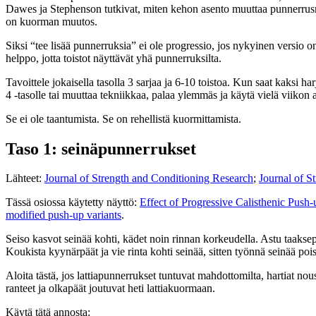
Dawes ja Stephenson tutkivat, miten kehon asento muuttaa punnerrusm
on kuorman muutos.
Siksi “tee lisää punnerruksia” ei ole progressio, jos nykyinen versio on j
helppo, jotta toistot näyttävät yhä punnerruksilta.
Tavoittele jokaisella tasolla 3 sarjaa ja 6-10 toistoa. Kun saat kaksi h
4 -tasolle tai muuttaa tekniikkaa, palaa ylemmäs ja käytä vielä viikon
Se ei ole taantumista. Se on rehellistä kuormittamista.
Taso 1: seinäpunnerrukset
Lähteet:
Journal of Strength and Conditioning Research
;
Journal of S
Tässä osiossa käytetty näyttö:
Effect of Progressive Calisthenic Push
modified push-up variants
.
Seiso kasvot seinää kohti, kädet noin rinnan korkeudella. Astu taaksepä
Koukista kyynärpäät ja vie rinta kohti seinää, sitten työnnä seinää poi
Aloita tästä, jos lattiapunnerrukset tuntuvat mahdottomilta, hartiat no
ranteet ja olkapäät joutuvat heti lattiakuormaan.
Käytä tätä annosta: