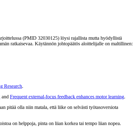
rjoittelussa (PMID 32030125) löysi rajallista mutta hyödyllistä
mmän ratkaisevaa. Käytännön johtopäätös aloittelijalle on maltillinen:
ng Research
.
w
and
Frequent external-focus feedback enhances motor learning
.
n pitää olla niin matala, että liike on selvästi työtasoversiota
toistoa on helppoja, pinta on liian korkea tai tempo liian nopea.