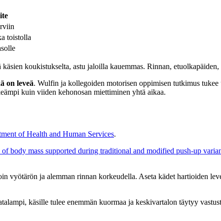
ite
rviin
a toistolla
solle
tä käsien koukistukselta, astu jaloilla kauemmas. Rinnan, etuolkapäiden, 
ä on leveä
. Wulfin ja kollegoiden motorisen oppimisen tutkimus tukee 
eämpi kuin viiden kehonosan miettiminen yhtä aikaa.
tment of Health and Human Services
.
e of body mass supported during traditional and modified push-up varia
on noin vyötärön ja alemman rinnan korkeudella. Aseta kädet hartioiden l
atalampi, käsille tulee enemmän kuormaa ja keskivartalon täytyy vastus