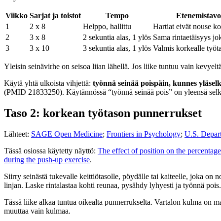
Viikko
Sarjat ja toistot
Tempo
Etenemistavo
1
2 x 8
Helppo, hallittu
Hartiat eivät nouse ko
2
3 x 8
2 sekuntia alas, 1 ylös
Sama rintaetäisyys jok
3
3 x 10
3 sekuntia alas, 1 ylös
Valmis korkealle työta
Yleisin seinävirhe on seisoa liian lähellä. Jos liike tuntuu vain kevyel
Käytä yhtä ulkoista vihjettä:
työnnä seinää poispäin, kunnes yläselk
(PMID 21833250). Käytännössä “työnnä seinää pois” on yleensä selk
Taso 2: korkean työtason punnerrukset
Lähteet:
SAGE Open Medicine
;
Frontiers in Psychology
;
U.S. Depar
Tässä osiossa käytetty näyttö:
The effect of position on the percentag
during the push-up exercise
.
Siirry seinästä tukevalle keittiötasolle, pöydälle tai kaiteelle, joka 
linjan. Laske rintalastaa kohti reunaa, pysähdy lyhyesti ja työnnä pois.
Tässä liike alkaa tuntua oikealta punnerrukselta. Vartalon kulma on m
muuttaa vain kulmaa.