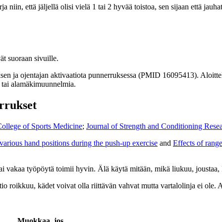
niin, että jäljellä olisi vielä 1 tai 2 hyvää toistoa, sen sijaan että jauha
t suoraan sivuille.
aksen ja ojentajan aktivaatiota punnerruksessa (PMID 16095413). Aloitteli
i- tai alamäkimuunnelmia.
rrukset
ollege of Sports Medicine
;
Journal of Strength and Conditioning Rese
various hand positions during the push-up exercise
and
Effects of rang
i vakaa työpöytä toimii hyvin. Älä käytä mitään, mikä liukuu, joustaa, k
io roikkuu, kädet voivat olla riittävän vahvat mutta vartalolinja ei ole. A
Muokkaa, jos