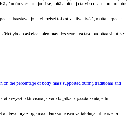
nnön viesti on juuri se, mitä aloittelija tarvitsee: asennon muutos
peeksi haastava, jotta viimeiset toistot vaativat työtä, mutta tarpeeksi
aske kädet yhden askeleen alemmas. Jos seuraava taso pudottaa sinut 3 x
ion on the percentage of body mass supported during traditional and
rat kevyesti aktiivisina ja vartalo pitkänä päästä kantapäihin.
kset auttavat myös oppimaan lankkumaisen vartalolinjan ilman, että