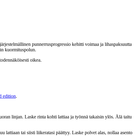
 järjestelmällinen punnerrusprogressio kehitti voimaa ja lihaspaksuutta
keän kuormituspolun.
 todennäköisesti oikea.
d edition
.
ran linjan. Laske rinta kohti lattiaa ja työnnä takaisin ylös. Älä taitu
lattiaan tai siisti liikeratasi päättyy. Laske polvet alas, nollaa asento