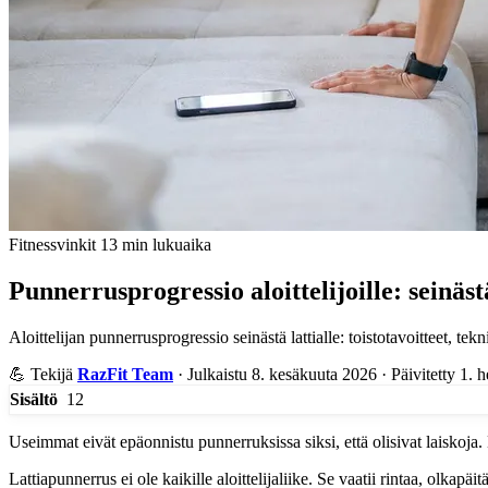
Fitnessvinkit
13 min lukuaika
Punnerrusprogressio aloittelijoille: seinästä
Aloittelijan punnerrusprogressio seinästä lattialle: toistotavoitteet, te
💪
Tekijä
RazFit Team
·
Julkaistu 8. kesäkuuta 2026
·
Päivitetty 1. 
12
Sisältö
Useimmat eivät epäonnistu punnerruksissa siksi, että olisivat laiskoja. 
Lattiapunnerrus ei ole kaikille aloittelijaliike. Se vaatii rintaa, olka