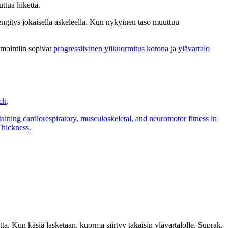
ttua liikettä.
hengitys jokaisella askeleella. Kun nykyinen taso muuttuu
lmointiin sopivat
progressiivinen ylikuormitus kotona
ja
ylävartalo
ch
.
aining cardiorespiratory, musculoskeletal, and neuromotor fitness in
Thickness
.
. Kun käsiä lasketaan, kuorma siirtyy takaisin ylävartalolle. Suprak,