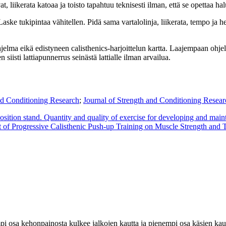
, liikerata katoaa ja toisto tapahtuu teknisesti ilman, että se opettaa halu
aske tukipintaa vähitellen. Pidä sama vartalolinja, liikerata, tempo ja 
ohjelma eikä edistyneen calisthenics-harjoittelun kartta. Laajempaan ohje
iisti lattiapunnerrus seinästä lattialle ilman arvailua.
nd Conditioning Research
;
Journal of Strength and Conditioning Resear
ition stand. Quantity and quality of exercise for developing and maint
t of Progressive Calisthenic Push-up Training on Muscle Strength and 
osa kehonpainosta kulkee jalkojen kautta ja pienempi osa käsien kautta