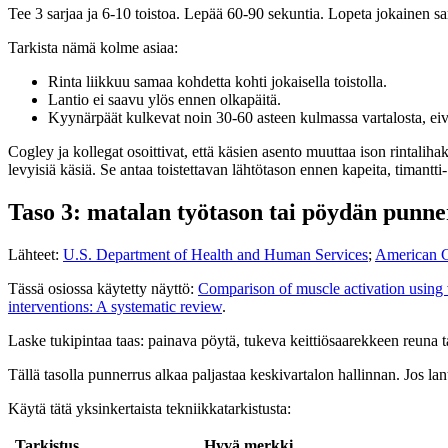
Tee 3 sarjaa ja 6-10 toistoa. Lepää 60-90 sekuntia. Lopeta jokainen sarja 
Tarkista nämä kolme asiaa:
Rinta liikkuu samaa kohdetta kohti jokaisella toistolla.
Lantio ei saavu ylös ennen olkapäitä.
Kyynärpäät kulkevat noin 30-60 asteen kulmassa vartalosta, eivä
Cogley ja kollegat osoittivat, että käsien asento muuttaa ison rintalih
levyisiä käsiä. Se antaa toistettavan lähtötason ennen kapeita, timantt
Taso 3: matalan työtason tai pöydän punne
Lähteet:
U.S. Department of Health and Human Services
;
American C
Tässä osiossa käytetty näyttö:
Comparison of muscle activation using 
interventions: A systematic review
.
Laske tukipintaa taas: painava pöytä, tukeva keittiösaarekkeen reuna ta
Tällä tasolla punnerrus alkaa paljastaa keskivartalon hallinnan. Jos lant
Käytä tätä yksinkertaista tekniikkatarkistusta:
Tarkistus
Hyvä merkki