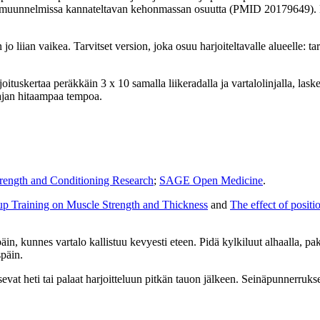
uunnelmissa kannateltavan kehonmassan osuutta (PMID 20179649). Käytä
o liian vaikea. Tarvitset version, joka osuu harjoiteltavalle alueelle: tar
arjoituskertaa peräkkäin 3 x 10 samalla liikeradalla ja vartalolinjalla, l
 ajan hitaampaa tempoa.
trength and Conditioning Research
;
SAGE Open Medicine
.
-up Training on Muscle Strength and Thickness
and
The effect of posit
in, kunnes vartalo kallistuu kevyesti eteen. Pidä kylkiluut alhaalla, paka
späin.
usevat heti tai palaat harjoitteluun pitkän tauon jälkeen. Seinäpunnerru