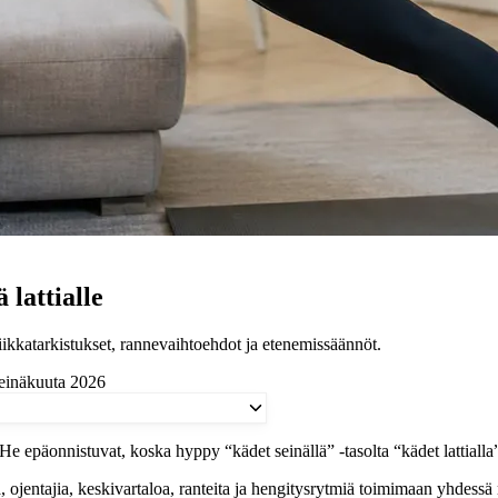
 lattialle
kniikkatarkistukset, rannevaihtoehdot ja etenemissäännöt.
heinäkuuta 2026
He epäonnistuvat, koska hyppy “kädet seinällä” -tasolta “kädet lattialla” 
päitä, ojentajia, keskivartaloa, ranteita ja hengitysrytmiä toimimaan yhde