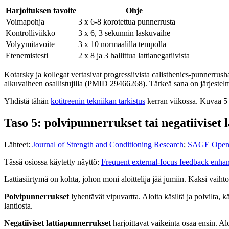
Harjoituksen tavoite
Ohje
Voimapohja
3 x 6-8 korotettua punnerrusta
Kontrolliviikko
3 x 6, 3 sekunnin laskuvaihe
Volyymitavoite
3 x 10 normaalilla tempolla
Etenemistesti
2 x 8 ja 3 hallittua lattianegatiivista
Kotarsky ja kollegat vertasivat progressiivista calisthenics-punnerrush
alkuvaiheen osallistujilla (PMID 29466268). Tärkeä sana on järjestelmä
Yhdistä tähän
kotitreenin tekniikan tarkistus
kerran viikossa. Kuvaa 5 to
Taso 5: polvipunnerrukset tai negatiiviset 
Lähteet:
Journal of Strength and Conditioning Research
;
SAGE Open 
Tässä osiossa käytetty näyttö:
Frequent external-focus feedback enhan
Lattiasiirtymä on kohta, johon moni aloittelija jää jumiin. Kaksi vaihto
Polvipunnerrukset
lyhentävät vipuvartta. Aloita käsiltä ja polvilta, 
lantiosta.
Negatiiviset lattiapunnerrukset
harjoittavat vaikeinta osaa ensin. Alo