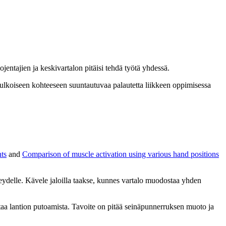
ojentajien ja keskivartalon pitäisi tehdä työtä yhdessä.
ulkoiseen kohteeseen suuntautuvaa palautetta liikkeen oppimisessa
nts
and
Comparison of muscle activation using various hand positions
eveydelle. Kävele jaloilla taakse, kunnes vartalo muodostaa yhden
taa lantion putoamista. Tavoite on pitää seinäpunnerruksen muoto ja