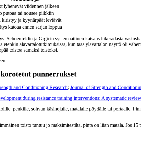
ot lyhenevät viidennen jälkeen
o putoaa tai nousee piikkiin
 kiristyy ja kyynärpäät leviävät
tys katoaa ennen sarjan loppua
ys. Schoenfeldin ja Grgicin systemaattinen katsaus liikeradasta vastusha
sia etenkin alavartalotutkimuksissa, kun taas ylävartalon näyttö oli vähe
pää toistoa samaksi toistoksi.
een.
n korotetut punnerrukset
trength and Conditioning Research
;
Journal of Strength and Conditioni
velopment during resistance training interventions: A systematic revie
lle, penkille, sohvan käsinojalle, matalalle pöydälle tai portaalle. Pinna
nsimmäinen toisto tuntuu jo maksimitestiltä, pinta on liian matala. Jos 15 