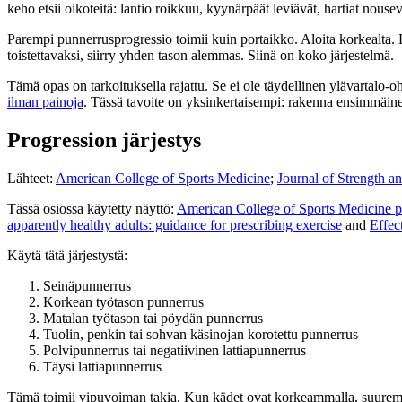
keho etsii oikoteitä: lantio roikkuu, kyynärpäät leviävät, hartiat nousevat
Parempi punnerrusprogressio toimii kuin portaikko. Aloita korkealta. L
toistettavaksi, siirry yhden tason alemmas. Siinä on koko järjestelmä.
Tämä opas on tarkoituksella rajattu. Se ei ole täydellinen ylävartalo-
ilman painoja
. Tässä tavoite on yksinkertaisempi: rakenna ensimmäinen s
Progression järjestys
Lähteet:
American College of Sports Medicine
;
Journal of Strength a
Tässä osiossa käytetty näyttö:
American College of Sports Medicine pos
apparently healthy adults: guidance for prescribing exercise
and
Effec
Käytä tätä järjestystä:
Seinäpunnerrus
Korkean työtason punnerrus
Matalan työtason tai pöydän punnerrus
Tuolin, penkin tai sohvan käsinojan korotettu punnerrus
Polvipunnerrus tai negatiivinen lattiapunnerrus
Täysi lattiapunnerrus
Tämä toimii vipuvoiman takia. Kun kädet ovat korkeammalla, suurempi 