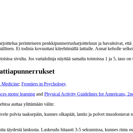
arjoittelua perinteiseen penkkipunnerrusharjoitteluun ja havaitsivat, että
llinen. Et todista kovuuttasi kiirehtimällä lattialle. Annat keholle sel
istoa sivulta. Jos vartalolinja näyttää samalta toistoissa 1 ja 5, taso on
lattiapunnerrukset
Medicine
;
Frontiers in Psychology
.
ces motor learning
and
Physical Activity Guidelines for Americans, 2n
ehtoa auttaa ylittämään välin:
kävele polvia taaksepäin, kunnes olkapäät, lantio ja polvet muodostavat suo
ita täydestä lankusta. Laskeudu hitaasti 3-5 sekunnissa, kunnes rinta osuu 