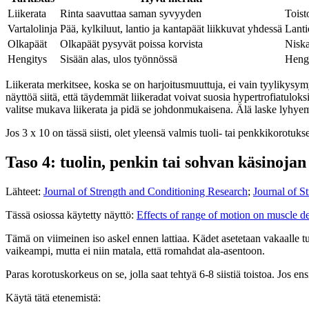
Liikerata
Rinta saavuttaa saman syvyyden
Toist
Vartalolinja
Pää, kylkiluut, lantio ja kantapäät liikkuvat yhdessä
Lanti
Olkapäät
Olkapäät pysyvät poissa korvista
Niska
Hengitys
Sisään alas, ulos työnnössä
Hengi
Liikerata merkitsee, koska se on harjoitusmuuttuja, ei vain tyylikysym
näyttöä siitä, että täydemmät liikeradat voivat suosia hypertrofiatulok
valitse mukava liikerata ja pidä se johdonmukaisena. Älä laske lyhyem
Jos 3 x 10 on tässä siisti, olet yleensä valmis tuoli- tai penkkikorotuks
Taso 4: tuolin, penkin tai sohvan käsinoja
Lähteet:
Journal of Strength and Conditioning Research
;
Journal of S
Tässä osiossa käytetty näyttö:
Effects of range of motion on muscle de
Tämä on viimeinen iso askel ennen lattiaa. Kädet asetetaan vakaalle tuoli
vaikeampi, mutta ei niin matala, että romahdat ala-asentoon.
Paras korotuskorkeus on se, jolla saat tehtyä 6-8 siistiä toistoa. Jos e
Käytä tätä etenemistä: