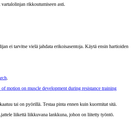
t vartalolinjan rikkoutumiseen asti.
jan ei tarvitse vielä jahdata erikoisasentoja. Käytä ensin hartioiden
arch
.
e of motion on muscle development during resistance training
aatuu tai on pyörillä. Testaa pinta ennen kuin kuormitat sitä.
jattele liikettä liikkuvana lankkuna, johon on liitetty työntö.