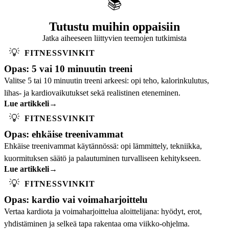
📚
Tutustu muihin oppaisiin
Jatka aiheeseen liittyvien teemojen tutkimista
💡
FITNESSVINKIT
Opas: 5 vai 10 minuutin treeni
Valitse 5 tai 10 minuutin treeni arkeesi: opi teho, kalorinkulutus,
lihas- ja kardiovaikutukset sekä realistinen eteneminen.
Lue artikkeli
→
💡
FITNESSVINKIT
Opas: ehkäise treenivammat
Ehkäise treenivammat käytännössä: opi lämmittely, tekniikka,
kuormituksen säätö ja palautuminen turvalliseen kehitykseen.
Lue artikkeli
→
💡
FITNESSVINKIT
Opas: kardio vai voimaharjoittelu
Vertaa kardiota ja voimaharjoittelua aloittelijana: hyödyt, erot,
yhdistäminen ja selkeä tapa rakentaa oma viikko-ohjelma.