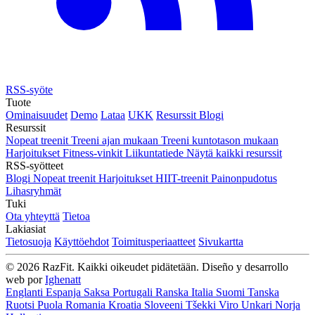
RSS-syöte
Tuote
Ominaisuudet
Demo
Lataa
UKK
Resurssit
Blogi
Resurssit
Nopeat treenit
Treeni ajan mukaan
Treeni kuntotason mukaan
Harjoitukset
Fitness-vinkit
Liikuntatiede
Näytä kaikki resurssit
RSS-syötteet
Blogi
Nopeat treenit
Harjoitukset
HIIT-treenit
Painonpudotus
Lihasryhmät
Tuki
Ota yhteyttä
Tietoa
Lakiasiat
Tietosuoja
Käyttöehdot
Toimitusperiaatteet
Sivukartta
© 2026 RazFit. Kaikki oikeudet pidätetään.
Diseño y desarrollo
web por
Ighenatt
Englanti
Espanja
Saksa
Portugali
Ranska
Italia
Suomi
Tanska
Ruotsi
Puola
Romania
Kroatia
Sloveeni
Tšekki
Viro
Unkari
Norja