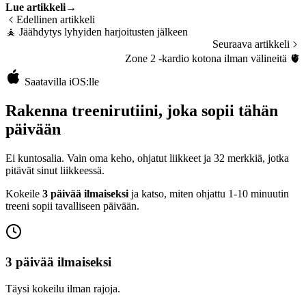
Lue artikkeli
→
Edellinen artikkeli
🧘
Jäähdytys lyhyiden harjoitusten jälkeen
Seuraava artikkeli
Zone 2 -kardio kotona ilman välineitä
🫀
Saatavilla iOS:lle
Rakenna treenirutiini, joka sopii tähän
päivään
Ei kuntosalia. Vain oma keho, ohjatut liikkeet ja 32 merkkiä, jotka
pitävät sinut liikkeessä.
Kokeile
3 päivää ilmaiseksi
ja katso, miten ohjattu 1-10 minuutin
treeni sopii tavalliseen päivään.
3 päivää ilmaiseksi
Täysi kokeilu ilman rajoja.