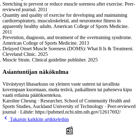
Stretching to prevent or reduce muscle soreness after exercise. Peer-
reviewed journal. 2011
Quantity and quality of exercise for developing and maintaining
cardiorespiratory, musculoskeletal, and neuromotor fitness in
apparently healthy adults. American College of Sports Medicine.
2011
Prevention, diagnosis, and treatment of the overtraining syndrome.
American College of Sports Medicine. 2013
Delayed Onset Muscle Soreness (DOMS): What It Is & Treatment.
Cleveland Clinic. 2025
Muscle Strain. Clinical guideline publisher. 2025
Asiantuntijan näkökulma
Viivästynyt lihasarkuus on yleinen vaste uuteen tai tavallista
kovempaan kuormaan, mutta terävä, paikallinen tai paheneva kipu
vaatii erilaista päätöksentekoa.
Karoline Cheung · Researcher, School of Community Health and
Sports Studies, Auckland University of Technology · Peer-reviewed
journal · Lähde: https://pubmed.ncbi.nlm.nih.gov/12617692/
Takaisin kaikkiin artikkeleihin
📰