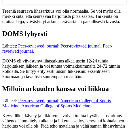
Treeniä seuraava lihasarkuus voi olla normaalia. Se voi myös olla
merkki siitä, että seuraavaa harjoitusta pitää säätää. Tärkeintä on
erottaa laaja, viivästynyt arkuus terävästä tai paikallisesta kivusta.
DOMS lyhyesti
Lähteet:
Peer-reviewed journal
;
Peer-reviewed journal
;
Peer-
reviewed journal
.
DOMS eli viivästynyt lihasarkuus alkaa usein 12-24 tuntia
harjoituksen jälkeen ja voi tuntua voimakkaimmalta 24-72 tunnin
kohdalla. Se liittyy erityisesti uusiin liikkeisiin, eksentriseen
kuormaan ja tavallista suurempaan määrään.
Milloin arkuuden kanssa voi liikkua
Lähteet:
Peer-reviewed journal
;
American College of Sports
Medicine
;
American College of Sports Medicine
.
Kevyt liike, kävely ja liikkuvuus voivat tuntua hyvältä. Jos arkuus
vähenee lämmittelyn aikana ja liikerata säilyy, kevyt tai kohtalainen
harjoitus voi olla ok. Pidä teho matalana ja vältä saman lihasryhmän