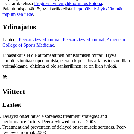
lisää artikkelissa
Progressiivinen ylikuormitus kotona
.
Palautumispäivät löytyvät artikkelista
Lepopäivät: älykkäämmän
toipumisen tiede
.
Ydinajatus
Lähteet:
Peer-reviewed journal
;
Peer-reviewed journal
;
American
College of Sports Medicine
.
Lihasarkuus ei ole automaattinen onnistumisen mittari. Hyvä
harjoitus tuottaa sopeutumista, ei vain kipua. Jos arkuus toistuu liian
voimakkaana, ohjelma ei ole sankarillinen; se on liian jyrkkä.
📚
Viitteet
Lähteet
Delayed onset muscle soreness: treatment strategies and
performance factors. Peer-reviewed journal. 2003
Treatment and prevention of delayed onset muscle soreness. Peer-
reviewed journal. 2003