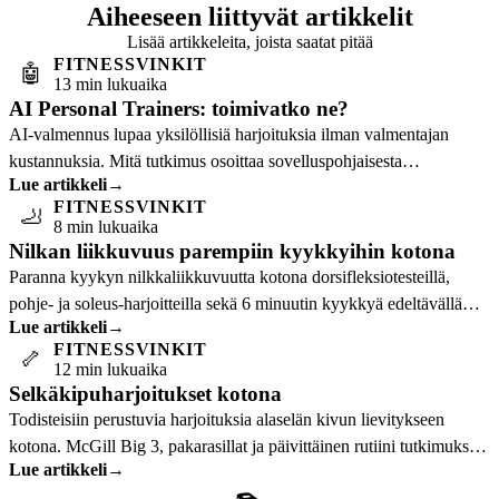
Aiheeseen liittyvät artikkelit
Lisää artikkeleita, joista saatat pitää
FITNESSVINKIT
🤖
13 min lukuaika
AI Personal Trainers: toimivatko ne?
AI-valmennus lupaa yksilöllisiä harjoituksia ilman valmentajan
kustannuksia. Mitä tutkimus osoittaa sovelluspohjaisesta
Lue artikkeli
→
kuntoiluohjelmoinnista ja kuka hyötyy…
FITNESSVINKIT
🦶
8 min lukuaika
Nilkan liikkuvuus parempiin kyykkyihin kotona
Paranna kyykyn nilkkaliikkuvuutta kotona dorsifleksiotesteillä,
pohje- ja soleus-harjoitteilla sekä 6 minuutin kyykkyä edeltävällä
Lue artikkeli
→
rutiinilla.
FITNESSVINKIT
🦴
12 min lukuaika
Selkäkipuharjoitukset kotona
Todisteisiin perustuvia harjoituksia alaselän kivun lievitykseen
kotona. McGill Big 3, pakarasillat ja päivittäinen rutiini tutkimuksen
Lue artikkeli
→
tukemana.