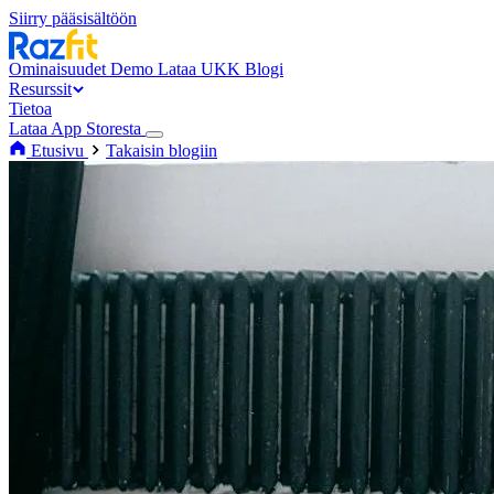
Siirry pääsisältöön
Ominaisuudet
Demo
Lataa
UKK
Blogi
Resurssit
Tietoa
Lataa App Storesta
Etusivu
Takaisin blogiin