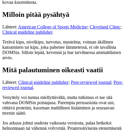
kovaa kuormitusta.
Milloin pitää pysähtyä
Lähteet:
American College of Sports Medicine
;
Cleveland Clinic
;
Clinical guideline publisher
.
Terävä kipu, nivelkipu, turvotus, mustelma, voiman äkillinen
katoaminen tai kipu, joka pahenee lämmetessä, ei ole tavallista
DOMSia. Silloin lepää, kevennä ja hae tarvittaessa ammattilaisen
arvio.
Mitä palautuminen oikeasti vaatii
Lähteet:
Clinical guideline publisher
;
Peer-reviewed journal
;
Peer-
reviewed journal
.
Venyttely voi tuntua miellyttävältä, mutta tutkimus ei tue sitä
vahvana DOMSin poistajana. Parempia perusasioita ovat uni,
riittävä proteiini, kuorman maltillinen lisääminen ja seuraavan
treenin säätö.
Jos arkuus johtui uudesta vaikeasta versiosta, palaa hetkeksi
helpompaan tai vähennä volyymiä. Progressiivisesta etenemisestä