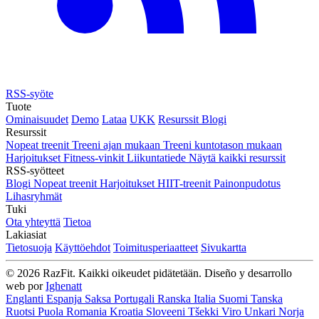
RSS-syöte
Tuote
Ominaisuudet
Demo
Lataa
UKK
Resurssit
Blogi
Resurssit
Nopeat treenit
Treeni ajan mukaan
Treeni kuntotason mukaan
Harjoitukset
Fitness-vinkit
Liikuntatiede
Näytä kaikki resurssit
RSS-syötteet
Blogi
Nopeat treenit
Harjoitukset
HIIT-treenit
Painonpudotus
Lihasryhmät
Tuki
Ota yhteyttä
Tietoa
Lakiasiat
Tietosuoja
Käyttöehdot
Toimitusperiaatteet
Sivukartta
© 2026 RazFit. Kaikki oikeudet pidätetään.
Diseño y desarrollo
web por
Ighenatt
Englanti
Espanja
Saksa
Portugali
Ranska
Italia
Suomi
Tanska
Ruotsi
Puola
Romania
Kroatia
Sloveeni
Tšekki
Viro
Unkari
Norja