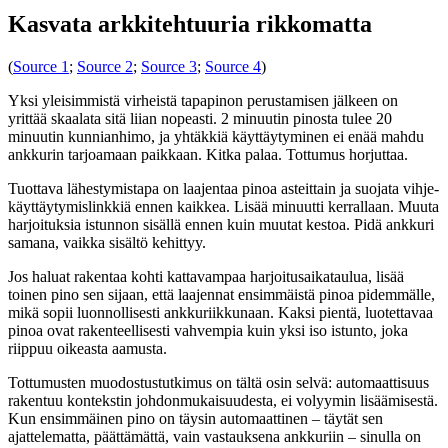
Kasvata arkkitehtuuria rikkomatta
(
Source 1
;
Source 2
;
Source 3
;
Source 4
)
Yksi yleisimmistä virheistä tapapinon perustamisen jälkeen on
yrittää skaalata sitä liian nopeasti. 2 minuutin pinosta tulee 20
minuutin kunnianhimo, ja yhtäkkiä käyttäytyminen ei enää mahdu
ankkurin tarjoamaan paikkaan. Kitka palaa. Tottumus horjuttaa.
Tuottava lähestymistapa on laajentaa pinoa asteittain ja suojata vihje-
käyttäytymislinkkiä ennen kaikkea. Lisää minuutti kerrallaan. Muuta
harjoituksia istunnon sisällä ennen kuin muutat kestoa. Pidä ankkuri
samana, vaikka sisältö kehittyy.
Jos haluat rakentaa kohti kattavampaa harjoitusaikataulua, lisää
toinen pino sen sijaan, että laajennat ensimmäistä pinoa pidemmälle,
mikä sopii luonnollisesti ankkuriikkunaan. Kaksi pientä, luotettavaa
pinoa ovat rakenteellisesti vahvempia kuin yksi iso istunto, joka
riippuu oikeasta aamusta.
Tottumusten muodostustutkimus on tältä osin selvä: automaattisuus
rakentuu kontekstin johdonmukaisuudesta, ei volyymin lisäämisestä.
Kun ensimmäinen pino on täysin automaattinen – täytät sen
ajattelematta, päättämättä, vain vastauksena ankkuriin – sinulla on