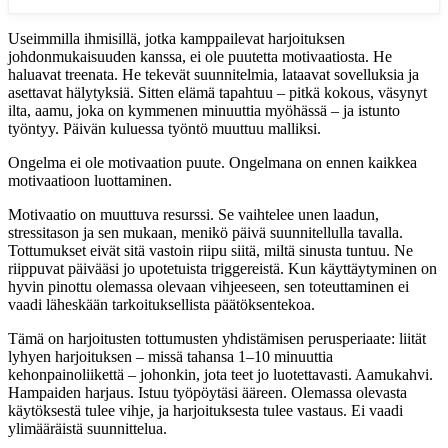
Useimmilla ihmisillä, jotka kamppailevat harjoituksen
johdonmukaisuuden kanssa, ei ole puutetta motivaatiosta. He
haluavat treenata. He tekevät suunnitelmia, lataavat sovelluksia ja
asettavat hälytyksiä. Sitten elämä tapahtuu – pitkä kokous, väsynyt
ilta, aamu, joka on kymmenen minuuttia myöhässä – ja istunto
työntyy. Päivän kuluessa työntö muuttuu malliksi.
Ongelma ei ole motivaation puute. Ongelmana on ennen kaikkea
motivaatioon luottaminen.
Motivaatio on muuttuva resurssi. Se vaihtelee unen laadun,
stressitason ja sen mukaan, menikö päivä suunnitellulla tavalla.
Tottumukset eivät sitä vastoin riipu siitä, miltä sinusta tuntuu. Ne
riippuvat päivääsi jo upotetuista triggereistä. Kun käyttäytyminen on
hyvin pinottu olemassa olevaan vihjeeseen, sen toteuttaminen ei
vaadi läheskään tarkoituksellista päätöksentekoa.
Tämä on harjoitusten tottumusten yhdistämisen perusperiaate: liität
lyhyen harjoituksen – missä tahansa 1–10 minuuttia
kehonpainoliikettä – johonkin, jota teet jo luotettavasti. Aamukahvi.
Hampaiden harjaus. Istuu työpöytäsi ääreen. Olemassa olevasta
käytöksestä tulee vihje, ja harjoituksesta tulee vastaus. Ei vaadi
ylimääräistä suunnittelua.