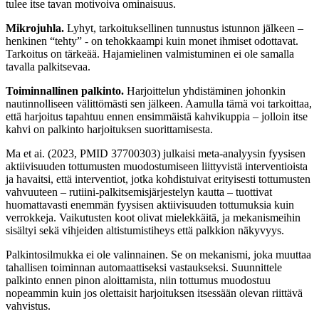
tulee itse tavan motivoiva ominaisuus.
Mikrojuhla.
Lyhyt, tarkoituksellinen tunnustus istunnon jälkeen –
henkinen “tehty” - on tehokkaampi kuin monet ihmiset odottavat.
Tarkoitus on tärkeää. Hajamielinen valmistuminen ei ole samalla
tavalla palkitsevaa.
Toiminnallinen palkinto.
Harjoittelun yhdistäminen johonkin
nautinnolliseen välittömästi sen jälkeen. Aamulla tämä voi tarkoittaa,
että harjoitus tapahtuu ennen ensimmäistä kahvikuppia – jolloin itse
kahvi on palkinto harjoituksen suorittamisesta.
Ma et ai. (2023, PMID 37700303) julkaisi meta-analyysin fyysisen
aktiivisuuden tottumusten muodostumiseen liittyvistä interventioista
ja havaitsi, että interventiot, jotka kohdistuivat erityisesti tottumusten
vahvuuteen – rutiini-palkitsemisjärjestelyn kautta – tuottivat
huomattavasti enemmän fyysisen aktiivisuuden tottumuksia kuin
verrokkeja. Vaikutusten koot olivat mielekkäitä, ja mekanismeihin
sisältyi sekä vihjeiden altistumistiheys että palkkion näkyvyys.
Palkintosilmukka ei ole valinnainen. Se on mekanismi, joka muuttaa
tahallisen toiminnan automaattiseksi vastaukseksi. Suunnittele
palkinto ennen pinon aloittamista, niin tottumus muodostuu
nopeammin kuin jos olettaisit harjoituksen itsessään olevan riittävä
vahvistus.