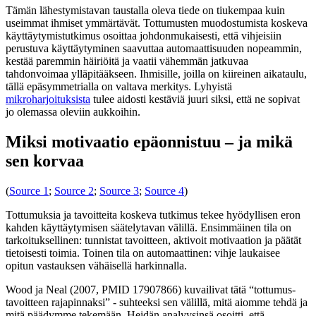
Tämän lähestymistavan taustalla oleva tiede on tiukempaa kuin
useimmat ihmiset ymmärtävät. Tottumusten muodostumista koskeva
käyttäytymistutkimus osoittaa johdonmukaisesti, että vihjeisiin
perustuva käyttäytyminen saavuttaa automaattisuuden nopeammin,
kestää paremmin häiriöitä ja vaatii vähemmän jatkuvaa
tahdonvoimaa ylläpitääkseen. Ihmisille, joilla on kiireinen aikataulu,
tällä epäsymmetrialla on valtava merkitys. Lyhyistä
mikroharjoituksista
tulee aidosti kestäviä juuri siksi, että ne sopivat
jo olemassa oleviin aukkoihin.
Miksi motivaatio epäonnistuu – ja mikä
sen korvaa
(
Source 1
;
Source 2
;
Source 3
;
Source 4
)
Tottumuksia ja tavoitteita koskeva tutkimus tekee hyödyllisen eron
kahden käyttäytymisen säätelytavan välillä. Ensimmäinen tila on
tarkoituksellinen: tunnistat tavoitteen, aktivoit motivaation ja päätät
tietoisesti toimia. Toinen tila on automaattinen: vihje laukaisee
opitun vastauksen vähäisellä harkinnalla.
Wood ja Neal (2007, PMID 17907866) kuvailivat tätä “tottumus-
tavoitteen rajapinnaksi” - suhteeksi sen välillä, mitä aiomme tehdä ja
mitä päädymme tekemään. Heidän analyysinsä osoitti, että