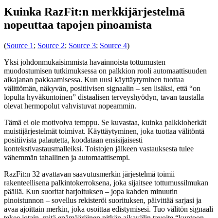
Kuinka RazFit:n merkkijärjestelmä
nopeuttaa tapojen pinoamista
(
Source 1
;
Source 2
;
Source 3
;
Source 4
)
Yksi johdonmukaisimmista havainnoista tottumusten
muodostumisen tutkimuksessa on palkkion rooli automaattisuuden
aikajanan pakkaamisessa. Kun uusi käyttäytyminen tuottaa
välittömän, näkyvän, positiivisen signaalin – sen lisäksi, että “on
lopulta hyväkuntoinen” distaalisen terveyshyödyn, tavan taustalla
olevat hermopolut vahvistuvat nopeammin.
Tämä ei ole motivoiva temppu. Se kuvastaa, kuinka palkkioherkät
muistijärjestelmät toimivat. Käyttäytyminen, joka tuottaa välitöntä
positiivista palautetta, koodataan ensisijaisesti
kontekstivastausmalleiksi. Toistojen jälkeen vastauksesta tulee
vähemmän tahallinen ja automaattisempi.
RazFit:n 32 avattavan saavutusmerkin järjestelmä toimii
rakenteellisena palkintokerroksena, joka sijaitsee tottumussilmukan
päällä. Kun suoritat harjoituksen – jopa kahden minuutin
pinoistunnon – sovellus rekisteröi suorituksen, päivittää sarjasi ja
avaa ajoittain merkin, joka osoittaa edistymisesi. Tuo välitön signaali
tekee jotain, mitä epämääräinen pitkän aikavälin tavoite “kuntoon