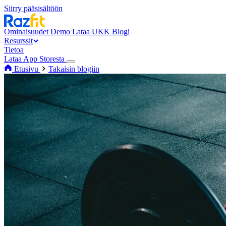
Siirry pääsisältöön
Ominaisuudet
Demo
Lataa
UKK
Blogi
Resurssit
Tietoa
Lataa App Storesta
Etusivu
Takaisin blogiin