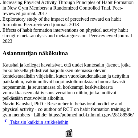
Increasing Physical Activity Through Principles of Habit Formation
in New Gym Members: a Randomized Controlled Trial. Peer-
reviewed journal. 2017
Exploratory study of the impact of perceived reward on habit
formation. Peer-reviewed journal. 2018
Effects of habit formation interventions on physical activity habit
strength: meta-analysis and meta-regression. Peer-reviewed journal.
2023
Asiantuntijan näkökulma
Kaushal ja kollegat havaitsivat, että uudet kuntosalin jäsenet, jotka
tarkoituksella yhdistivät harjoituksen olemassa oleviin
kontekstuaalisiin vihjeisiin, kuten vuorokaudenaikaan ja tiettyihin
paikkoihin, vakiinnuttivat harjoitustottumuksiaan huomattavasti
nopeammin, ja seurannassa oli korkeampi keskivaikeasta
voimakkaaseen aktiivisuus verrattuna niihin, jotka luottivat
pelkästään motivoiviin aikoihin.
Navin Kaushal, PhD · Researcher in behavioral medicine and
physical activity · co-author of RCT on habit formation training in
gym members · Lähde: https://pubmed.ncbi.nlm.nih.gov/28188586/
Takaisin kaikkiin artikkeleihin
📰