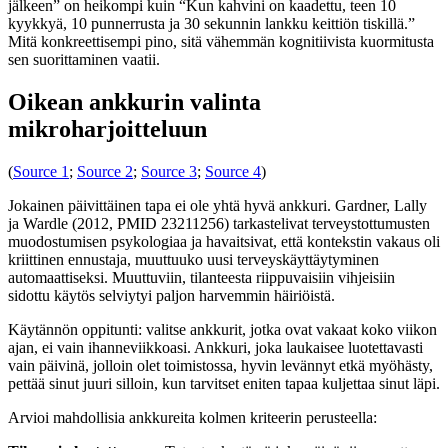
jälkeen” on heikompi kuin “Kun kahvini on kaadettu, teen 10
kyykkyä, 10 punnerrusta ja 30 sekunnin lankku keittiön tiskillä.”
Mitä konkreettisempi pino, sitä vähemmän kognitiivista kuormitusta
sen suorittaminen vaatii.
Oikean ankkurin valinta
mikroharjoitteluun
(
Source 1
;
Source 2
;
Source 3
;
Source 4
)
Jokainen päivittäinen tapa ei ole yhtä hyvä ankkuri. Gardner, Lally
ja Wardle (2012, PMID 23211256) tarkastelivat terveystottumusten
muodostumisen psykologiaa ja havaitsivat, että kontekstin vakaus oli
kriittinen ennustaja, muuttuuko uusi terveyskäyttäytyminen
automaattiseksi. Muuttuviin, tilanteesta riippuvaisiin vihjeisiin
sidottu käytös selviytyi paljon harvemmin häiriöistä.
Käytännön oppitunti: valitse ankkurit, jotka ovat vakaat koko viikon
ajan, ei vain ihanneviikkoasi. Ankkuri, joka laukaisee luotettavasti
vain päivinä, jolloin olet toimistossa, hyvin levännyt etkä myöhästy,
pettää sinut juuri silloin, kun tarvitset eniten tapaa kuljettaa sinut läpi.
Arvioi mahdollisia ankkureita kolmen kriteerin perusteella: