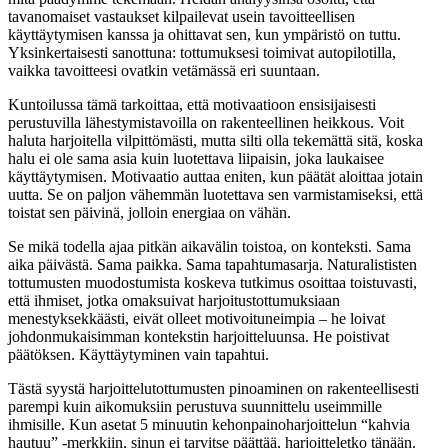
tavanomaiset vastaukset kilpailevat usein tavoitteellisen
käyttäytymisen kanssa ja ohittavat sen, kun ympäristö on tuttu.
Yksinkertaisesti sanottuna: tottumuksesi toimivat autopilotilla,
vaikka tavoitteesi ovatkin vetämässä eri suuntaan.
Kuntoilussa tämä tarkoittaa, että motivaatioon ensisijaisesti
perustuvilla lähestymistavoilla on rakenteellinen heikkous. Voit
haluta harjoitella vilpittömästi, mutta silti olla tekemättä sitä, koska
halu ei ole sama asia kuin luotettava liipaisin, joka laukaisee
käyttäytymisen. Motivaatio auttaa eniten, kun päätät aloittaa jotain
uutta. Se on paljon vähemmän luotettava sen varmistamiseksi, että
toistat sen päivinä, jolloin energiaa on vähän.
Se mikä todella ajaa pitkän aikavälin toistoa, on konteksti. Sama
aika päivästä. Sama paikka. Sama tapahtumasarja. Naturalististen
tottumusten muodostumista koskeva tutkimus osoittaa toistuvasti,
että ihmiset, jotka omaksuivat harjoitustottumuksiaan
menestyksekkäästi, eivät olleet motivoituneimpia – he loivat
johdonmukaisimman kontekstin harjoitteluunsa. He poistivat
päätöksen. Käyttäytyminen vain tapahtui.
Tästä syystä harjoittelutottumusten pinoaminen on rakenteellisesti
parempi kuin aikomuksiin perustuva suunnittelu useimmille
ihmisille. Kun asetat 5 minuutin kehonpainoharjoittelun “kahvia
hautuu” -merkkiin, sinun ei tarvitse päättää, harjoitteletko tänään.