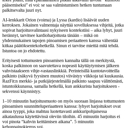
pääsemiseksi” ei voi: se saa valmistumisen hetken tuntumaan
palkitsevalta juuri nyt.
AI-lenkkarit Orion (voima) ja Lyssa (kardio) lisäävät uuden
kerroksen. Jokainen valmentaja näyttää sovelluksessa vihjeitä, jotka
sopivat harjoitusvalintaasi nykyiseen kontekstiisi – aika lyhyt, juuri
herännyt, tarvitsee kardioharjoitusta tänään – mikä on
yhdenmukainen tapojen pinoamisen periaatteen kanssa vähentää
kitkaa päätöksentekohetkellä. Sinun ei tarvitse miettiä mitä tehdä.
Istuntoa on jo ehdotettu.
Erityisesti tottumusten pinoamisen kannalta tällä on merkitystä,
koska palkinnon on saavutettava nopeasti käyttäytymisen jälkeen
vahvistaakseen vihje-vastauslinkkiä. Perinteisillä kuntotavoitteilla
palkinto (näkyvä fyysinen muutos) viivästyy viikkoja tai kuukausia.
RazFit:n merkki- ja putkijärjestelmällä palkinto saapuu välittömästi,
istuntoikkunassa, samalla hetkellä, kun ankkurista harjoitukseen -
sekvenssi käynnistyy.
1–10 minuutin harjoitusmuoto on myös suoraan linjassa tottumusten
pinoamisen suunnitteluperiaatteen kanssa: lyhyet harjoitukset ovat
ainoa tyyppi, joka mahtuu luotettavasti ankkuripohjaisessa
aikataulussa käytettävissä oleviin tiloihin. 45 minuutin harjoitus ei
voi pinota “kahvin keittämisen aikana”. 5 minuutin
kehonpainokierros voi.