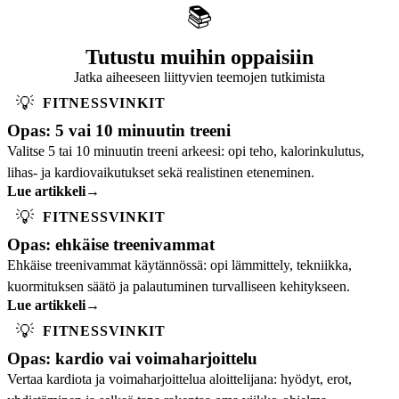
📚
Tutustu muihin oppaisiin
Jatka aiheeseen liittyvien teemojen tutkimista
💡
FITNESSVINKIT
Opas: 5 vai 10 minuutin treeni
Valitse 5 tai 10 minuutin treeni arkeesi: opi teho, kalorinkulutus,
lihas- ja kardiovaikutukset sekä realistinen eteneminen.
Lue artikkeli
→
💡
FITNESSVINKIT
Opas: ehkäise treenivammat
Ehkäise treenivammat käytännössä: opi lämmittely, tekniikka,
kuormituksen säätö ja palautuminen turvalliseen kehitykseen.
Lue artikkeli
→
💡
FITNESSVINKIT
Opas: kardio vai voimaharjoittelu
Vertaa kardiota ja voimaharjoittelua aloittelijana: hyödyt, erot,