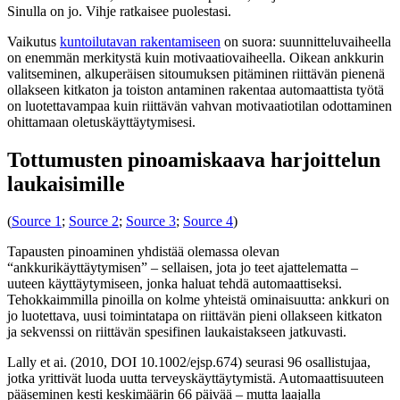
Sinulla on jo. Vihje ratkaisee puolestasi.
Vaikutus
kuntoilutavan rakentamiseen
on suora: suunnitteluvaiheella
on enemmän merkitystä kuin motivaatiovaiheella. Oikean ankkurin
valitseminen, alkuperäisen sitoumuksen pitäminen riittävän pienenä
ollakseen kitkaton ja toiston antaminen rakentaa automaattista työtä
on luotettavampaa kuin riittävän vahvan motivaatiotilan odottaminen
ohittamaan oletuskäyttäytymisesi.
Tottumusten pinoamiskaava harjoittelun
laukaisimille
(
Source 1
;
Source 2
;
Source 3
;
Source 4
)
Tapausten pinoaminen yhdistää olemassa olevan
“ankkurikäyttäytymisen” – sellaisen, jota jo teet ajattelematta –
uuteen käyttäytymiseen, jonka haluat tehdä automaattiseksi.
Tehokkaimmilla pinoilla on kolme yhteistä ominaisuutta: ankkuri on
jo luotettava, uusi toimintatapa on riittävän pieni ollakseen kitkaton
ja sekvenssi on riittävän spesifinen laukaistakseen jatkuvasti.
Lally et ai. (2010, DOI 10.1002/ejsp.674) seurasi 96 osallistujaa,
jotka yrittivät luoda uutta terveyskäyttäytymistä. Automaattisuuteen
pääseminen kesti keskimäärin 66 päivää – mutta laajalla