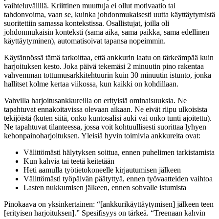
vaihteluvälillä. Kriittinen muuttuja ei ollut motivaatio tai
tahdonvoima, vaan se, kuinka johdonmukaisesti uutta käyttäytymistä
suoritettiin samassa kontekstissa. Osallistujat, joilla oli
johdonmukaisin konteksti (sama aika, sama paikka, sama edellinen
käyttäytyminen), automatisoivat tapansa nopeimmin.
Käytännössä tämä tarkoittaa, että ankkurin laatu on tärkeämpää kuin
harjoituksen kesto. Joka päivä tekemäsi 2 minuutin pino rakentaa
vahvemman tottumusarkkitehtuurin kuin 30 minuutin istunto, jonka
hallitset kolme kertaa viikossa, kun kaikki on kohdillaan.
Vahvilla harjoitusankkureilla on erityisiä ominaisuuksia. Ne
tapahtuvat ennakoitavissa olevaan aikaan. Ne eivät riipu ulkoisista
tekijöistä (kuten siitä, onko kuntosalisi auki vai onko tunti ajoitettu).
Ne tapahtuvat tilanteessa, jossa voit kohtuullisesti suorittaa lyhyen
kehonpainoharjoituksen. Yleisiä hyvin toimivia ankkureita ovat:
Välittömästi hälytyksen soittua, ennen puhelimen tarkistamista
Kun kahvia tai teetä keitetään
Heti aamulla työtietokoneelle kirjautumisen jälkeen
Välittömästi työpäivän päätyttyä, ennen työvaatteiden vaihtoa
Lasten nukkumisen jälkeen, ennen sohvalle istumista
Pinokaava on yksinkertainen: “[ankkurikäyttäytymisen] jälkeen teen
[erityisen harjoituksen].” Spesifisyys on tärkeä. “Treenaan kahvin