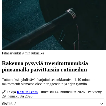
Fitnessvinkit
9 min lukuaika
Rakenna pysyviä treenitottumuksia
pinoamalla päivittäisiin rutiineihin
Tottumuksia yhdistävät harjoitukset ankkuroivat 1-10 minuutin
mikrotreenit olemassa oleviin triggereihin ja arjen rytmiin.
🔗
Tekijä
RazFit Team
·
Julkaistu 14. huhtikuuta 2026
·
Päivitetty
29. heinäkuuta 2026
8
Sisältö