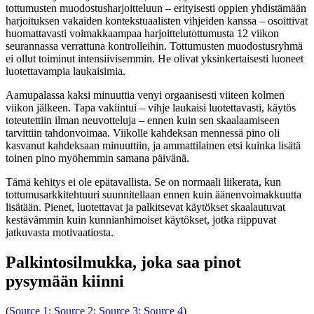
tottumusten muodostusharjoitteluun – erityisesti oppien yhdistämään
harjoituksen vakaiden kontekstuaalisten vihjeiden kanssa – osoittivat
huomattavasti voimakkaampaa harjoittelutottumusta 12 viikon
seurannassa verrattuna kontrolleihin. Tottumusten muodostusryhmä
ei ollut toiminut intensiivisemmin. He olivat yksinkertaisesti luoneet
luotettavampia laukaisimia.
Aamupalassa kaksi minuuttia venyi orgaanisesti viiteen kolmen
viikon jälkeen. Tapa vakiintui – vihje laukaisi luotettavasti, käytös
toteutettiin ilman neuvotteluja – ennen kuin sen skaalaamiseen
tarvittiin tahdonvoimaa. Viikolle kahdeksan mennessä pino oli
kasvanut kahdeksaan minuuttiin, ja ammattilainen etsi kuinka lisätä
toinen pino myöhemmin samana päivänä.
Tämä kehitys ei ole epätavallista. Se on normaali liikerata, kun
tottumusarkkitehtuuri suunnitellaan ennen kuin äänenvoimakkuutta
lisätään. Pienet, luotettavat ja palkitsevat käytökset skaalautuvat
kestävämmin kuin kunnianhimoiset käytökset, jotka riippuvat
jatkuvasta motivaatiosta.
Palkintosilmukka, joka saa pinot
pysymään kiinni
(
Source 1
;
Source 2
;
Source 3
;
Source 4
)