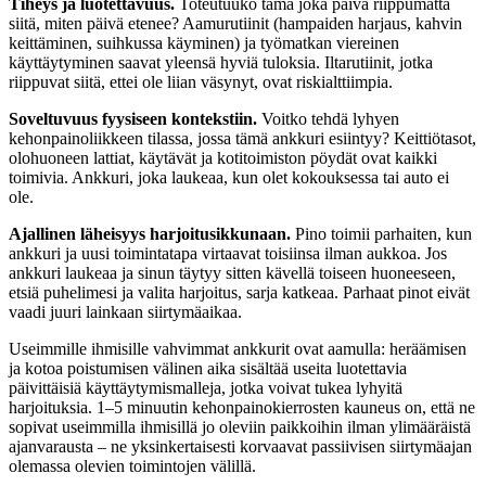
Tiheys ja luotettavuus.
Toteutuuko tämä joka päivä riippumatta
siitä, miten päivä etenee? Aamurutiinit (hampaiden harjaus, kahvin
keittäminen, suihkussa käyminen) ja työmatkan viereinen
käyttäytyminen saavat yleensä hyviä tuloksia. Iltarutiinit, jotka
riippuvat siitä, ettei ole liian väsynyt, ovat riskialttiimpia.
Soveltuvuus fyysiseen kontekstiin.
Voitko tehdä lyhyen
kehonpainoliikkeen tilassa, jossa tämä ankkuri esiintyy? Keittiötasot,
olohuoneen lattiat, käytävät ja kotitoimiston pöydät ovat kaikki
toimivia. Ankkuri, joka laukeaa, kun olet kokouksessa tai auto ei
ole.
Ajallinen läheisyys harjoitusikkunaan.
Pino toimii parhaiten, kun
ankkuri ja uusi toimintatapa virtaavat toisiinsa ilman aukkoa. Jos
ankkuri laukeaa ja sinun täytyy sitten kävellä toiseen huoneeseen,
etsiä puhelimesi ja valita harjoitus, sarja katkeaa. Parhaat pinot eivät
vaadi juuri lainkaan siirtymäaikaa.
Useimmille ihmisille vahvimmat ankkurit ovat aamulla: heräämisen
ja kotoa poistumisen välinen aika sisältää useita luotettavia
päivittäisiä käyttäytymismalleja, jotka voivat tukea lyhyitä
harjoituksia. 1–5 minuutin kehonpainokierrosten kauneus on, että ne
sopivat useimmilla ihmisillä jo oleviin paikkoihin ilman ylimääräistä
ajanvarausta – ne yksinkertaisesti korvaavat passiivisen siirtymäajan
olemassa olevien toimintojen välillä.