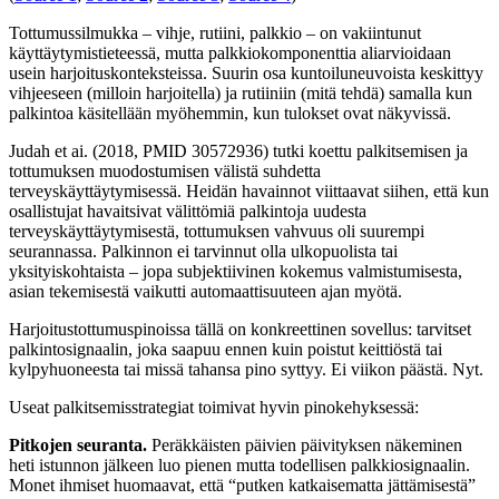
Tottumussilmukka – vihje, rutiini, palkkio – on vakiintunut
käyttäytymistieteessä, mutta palkkiokomponenttia aliarvioidaan
usein harjoituskonteksteissa. Suurin osa kuntoiluneuvoista keskittyy
vihjeeseen (milloin harjoitella) ja rutiiniin (mitä tehdä) samalla kun
palkintoa käsitellään myöhemmin, kun tulokset ovat näkyvissä.
Judah et ai. (2018, PMID 30572936) tutki koettu palkitsemisen ja
tottumuksen muodostumisen välistä suhdetta
terveyskäyttäytymisessä. Heidän havainnot viittaavat siihen, että kun
osallistujat havaitsivat välittömiä palkintoja uudesta
terveyskäyttäytymisestä, tottumuksen vahvuus oli suurempi
seurannassa. Palkinnon ei tarvinnut olla ulkopuolista tai
yksityiskohtaista – jopa subjektiivinen kokemus valmistumisesta,
asian tekemisestä vaikutti automaattisuuteen ajan myötä.
Harjoitustottumuspinoissa tällä on konkreettinen sovellus: tarvitset
palkintosignaalin, joka saapuu ennen kuin poistut keittiöstä tai
kylpyhuoneesta tai missä tahansa pino syttyy. Ei viikon päästä. Nyt.
Useat palkitsemisstrategiat toimivat hyvin pinokehyksessä:
Pitkojen seuranta.
Peräkkäisten päivien päivityksen näkeminen
heti istunnon jälkeen luo pienen mutta todellisen palkkiosignaalin.
Monet ihmiset huomaavat, että “putken katkaisematta jättämisestä”