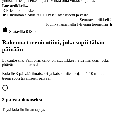
yhdistäminen ja selkeä tapa rakentaa oma viikko-ohjelma.
Lue artikkeli
→
Edellinen artikkeli
🧠
Liikunnan ajoitus ADHD:ssa: intensiteetti ja kesto
Seuraava artikkeli
Kuinka lämmitellä lyhyisiin treeneihin
🔥
Saatavilla iOS:lle
Rakenna treenirutiini, joka sopii tähän
päivään
Ei kuntosalia. Vain oma keho, ohjatut liikkeet ja 32 merkkiä, jotka
pitävät sinut liikkeessä.
Kokeile
3 päivää ilmaiseksi
ja katso, miten ohjattu 1-10 minuutin
treeni sopii tavalliseen päivään.
3 päivää ilmaiseksi
Täysi kokeilu ilman rajoja.