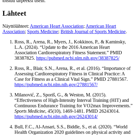
toistuu tarpeeksi usein.
Lähteet
Näyttölähteet:
American Heart Association
;
American Heart
Association
;
Sports Medicine
;
British Journal of Sports Medicine
.
Ross, R., Arena, R., Myers, J., Kokkinos, P., & Kaminsky,
L.A. (2024). “Update to the 2016 American Heart
Association Cardiorespiratory Fitness Statement.” PMID
38387825.
https://pubmed.ncbi.nlm.nih.gov/38387825/
Ross, R., Blair, S.N., Arena, R., et al. (2016). “Importance of
Assessing Cardiorespiratory Fitness in Clinical Practice: A
Case for Fitness as a Clinical Vital Sign.” PMID 27881567.
https://pubmed.ncbi.nlm.nih.gov/27881567/
Milanović, Z., Sporiš, G., & Weston, M. (2015).
“Effectiveness of High-Intensity Interval Training (HIT) and
Continuous Endurance Training for VO2max Improvements.”
Sports Medicine
, 45(10), 1469-1481. PMID 26243014.
https://pubmed.ncbi.nlm.nih.gov/26243014/
Bull, F.C., Al-Ansari, S.S., Biddle, S., et al. (2020). “World
Health Organization 2020 guidelines on physical activity and