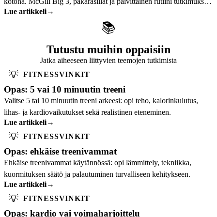
kotona. McGill Big 3, pakarasillat ja päivittäinen rutiini tutkimuksen
Lue artikkeli
→
tukemana.
📚
Tutustu muihin oppaisiin
Jatka aiheeseen liittyvien teemojen tutkimista
💡
FITNESSVINKIT
Opas: 5 vai 10 minuutin treeni
Valitse 5 tai 10 minuutin treeni arkeesi: opi teho, kalorinkulutus,
lihas- ja kardiovaikutukset sekä realistinen eteneminen.
Lue artikkeli
→
💡
FITNESSVINKIT
Opas: ehkäise treenivammat
Ehkäise treenivammat käytännössä: opi lämmittely, tekniikka,
kuormituksen säätö ja palautuminen turvalliseen kehitykseen.
Lue artikkeli
→
💡
FITNESSVINKIT
Opas: kardio vai voimaharjoittelu