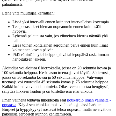
palautumista.
Etene yhtä muuttujaa kerrallaan:
Lisää yksi intervalli ennen kuin teet intervalleista kovempia.
Tee porrastukset hieman nopeammin ennen kuin lisäät
hyppyjä.
Lyhennä palautusta vain, jos viimeinen kierros näyttää yhä
hallitulta.
Lisää toinen kohtalainen aerobinen päivä ennen kuin lisäät
kolmannen kovan päivän.
Pidä vähintään yksi helppo päivä tai lepopäivä raskaimman
harjoituksen jälkeen.
Aloittelija voi aloittaa 6 kierroksella, joissa on 20 sekuntia kovaa ja
100 sekuntia helppoa. Keskitason treenaaja voi käyttää 8 kierrosta,
joissa on 30 sekuntia kovaa ja 60 sekuntia helppoa. Vahvempi
treenaaja voi vuorotella 45 sekuntia kovaa ja 75 sekuntia helppoa.
Kaikki kolme voivat olla toimivia. Oikea versio nostaa hengitystä,
säilyttää liikkeen laadun ja on toistettavissa ensi viikolla.
Ilman välineitä tehtäviä liikeideoita saat
kotikardio ilman välineitä -
oppaasta
. Käytä sen tehokkaampia vaihtoehtoja tässä harkiten.
Burpeet ja hyppykyykyt nostavat tehoa nopeasti, mutta ne eivät ole
pakollisia aerobisen kunnon kehittämiseen.