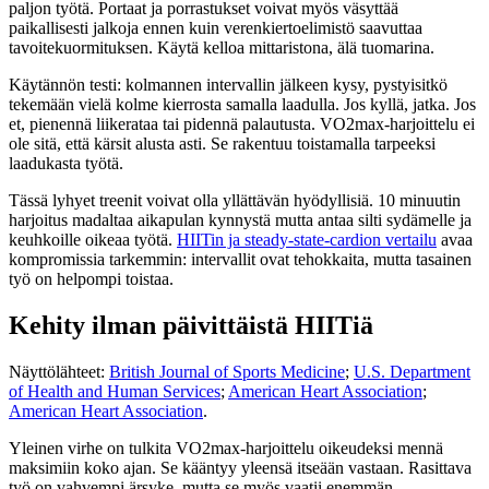
paljon työtä. Portaat ja porrastukset voivat myös väsyttää
paikallisesti jalkoja ennen kuin verenkiertoelimistö saavuttaa
tavoitekuormituksen. Käytä kelloa mittaristona, älä tuomarina.
Käytännön testi: kolmannen intervallin jälkeen kysy, pystyisitkö
tekemään vielä kolme kierrosta samalla laadulla. Jos kyllä, jatka. Jos
et, pienennä liikerataa tai pidennä palautusta. VO2max-harjoittelu ei
ole sitä, että kärsit alusta asti. Se rakentuu toistamalla tarpeeksi
laadukasta työtä.
Tässä lyhyet treenit voivat olla yllättävän hyödyllisiä. 10 minuutin
harjoitus madaltaa aikapulan kynnystä mutta antaa silti sydämelle ja
keuhkoille oikeaa työtä.
HIITin ja steady-state-cardion vertailu
avaa
kompromissia tarkemmin: intervallit ovat tehokkaita, mutta tasainen
työ on helpompi toistaa.
Kehity ilman päivittäistä HIITiä
Näyttölähteet:
British Journal of Sports Medicine
;
U.S. Department
of Health and Human Services
;
American Heart Association
;
American Heart Association
.
Yleinen virhe on tulkita VO2max-harjoittelu oikeudeksi mennä
maksimiin koko ajan. Se kääntyy yleensä itseään vastaan. Rasittava
työ on vahvempi ärsyke, mutta se myös vaatii enemmän