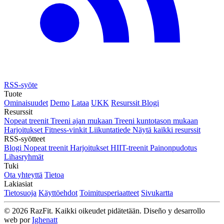
RSS-syöte
Tuote
Ominaisuudet
Demo
Lataa
UKK
Resurssit
Blogi
Resurssit
Nopeat treenit
Treeni ajan mukaan
Treeni kuntotason mukaan
Harjoitukset
Fitness-vinkit
Liikuntatiede
Näytä kaikki resurssit
RSS-syötteet
Blogi
Nopeat treenit
Harjoitukset
HIIT-treenit
Painonpudotus
Lihasryhmät
Tuki
Ota yhteyttä
Tietoa
Lakiasiat
Tietosuoja
Käyttöehdot
Toimitusperiaatteet
Sivukartta
© 2026 RazFit. Kaikki oikeudet pidätetään.
Diseño y desarrollo
web por
Ighenatt