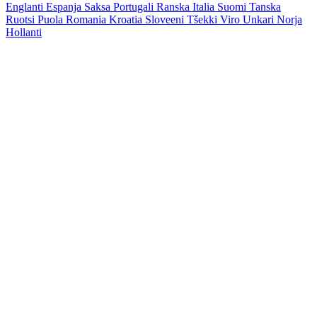
Englanti
Espanja
Saksa
Portugali
Ranska
Italia
Suomi
Tanska
Ruotsi
Puola
Romania
Kroatia
Sloveeni
Tšekki
Viro
Unkari
Norja
Hollanti