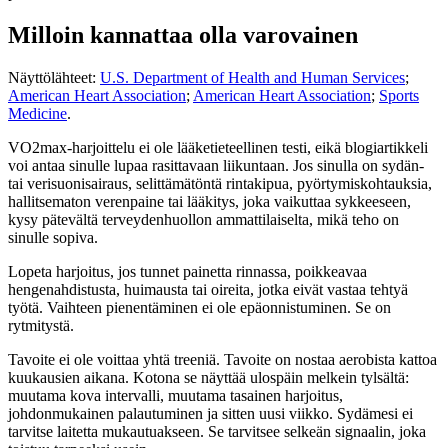
Milloin kannattaa olla varovainen
Näyttölähteet:
U.S. Department of Health and Human Services
;
American Heart Association
;
American Heart Association
;
Sports
Medicine
.
VO2max-harjoittelu ei ole lääketieteellinen testi, eikä blogiartikkeli
voi antaa sinulle lupaa rasittavaan liikuntaan. Jos sinulla on sydän-
tai verisuonisairaus, selittämätöntä rintakipua, pyörtymiskohtauksia,
hallitsematon verenpaine tai lääkitys, joka vaikuttaa sykkeeseen,
kysy pätevältä terveydenhuollon ammattilaiselta, mikä teho on
sinulle sopiva.
Lopeta harjoitus, jos tunnet painetta rinnassa, poikkeavaa
hengenahdistusta, huimausta tai oireita, jotka eivät vastaa tehtyä
työtä. Vaihteen pienentäminen ei ole epäonnistuminen. Se on
rytmitystä.
Tavoite ei ole voittaa yhtä treeniä. Tavoite on nostaa aerobista kattoa
kuukausien aikana. Kotona se näyttää ulospäin melkein tylsältä:
muutama kova intervalli, muutama tasainen harjoitus,
johdonmukainen palautuminen ja sitten uusi viikko. Sydämesi ei
tarvitse laitetta mukautuakseen. Se tarvitsee selkeän signaalin, joka