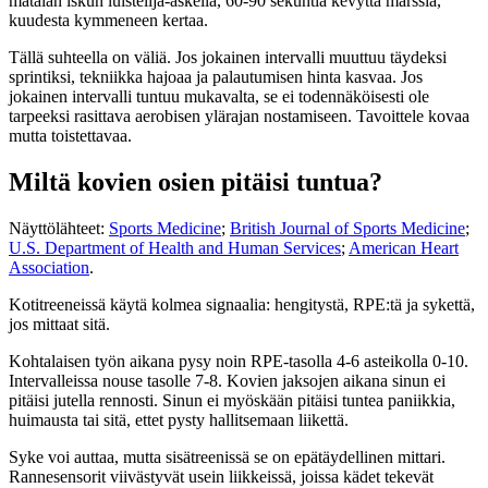
matalan iskun luistelija-askelia, 60-90 sekuntia kevyttä marssia,
kuudesta kymmeneen kertaa.
Tällä suhteella on väliä. Jos jokainen intervalli muuttuu täydeksi
sprintiksi, tekniikka hajoaa ja palautumisen hinta kasvaa. Jos
jokainen intervalli tuntuu mukavalta, se ei todennäköisesti ole
tarpeeksi rasittava aerobisen ylärajan nostamiseen. Tavoittele kovaa
mutta toistettavaa.
Miltä kovien osien pitäisi tuntua?
Näyttölähteet:
Sports Medicine
;
British Journal of Sports Medicine
;
U.S. Department of Health and Human Services
;
American Heart
Association
.
Kotitreeneissä käytä kolmea signaalia: hengitystä, RPE:tä ja sykettä,
jos mittaat sitä.
Kohtalaisen työn aikana pysy noin RPE-tasolla 4-6 asteikolla 0-10.
Intervalleissa nouse tasolle 7-8. Kovien jaksojen aikana sinun ei
pitäisi jutella rennosti. Sinun ei myöskään pitäisi tuntea paniikkia,
huimausta tai sitä, ettet pysty hallitsemaan liikettä.
Syke voi auttaa, mutta sisätreenissä se on epätäydellinen mittari.
Rannesensorit viivästyvät usein liikkeissä, joissa kädet tekevät