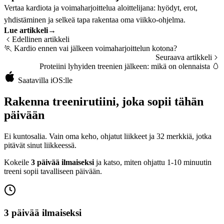
Vertaa kardiota ja voimaharjoittelua aloittelijana: hyödyt, erot,
yhdistäminen ja selkeä tapa rakentaa oma viikko-ohjelma.
Lue artikkeli
→
Edellinen artikkeli
🏃
Kardio ennen vai jälkeen voimaharjoittelun kotona?
Seuraava artikkeli
Proteiini lyhyiden treenien jälkeen: mikä on olennaista
🥚
Saatavilla iOS:lle
Rakenna treenirutiini, joka sopii tähän
päivään
Ei kuntosalia. Vain oma keho, ohjatut liikkeet ja 32 merkkiä, jotka
pitävät sinut liikkeessä.
Kokeile
3 päivää ilmaiseksi
ja katso, miten ohjattu 1-10 minuutin
treeni sopii tavalliseen päivään.
3 päivää ilmaiseksi