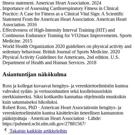
fitness statement. American Heart Association. 2024
Importance of Assessing Cardiorespiratory Fitness in Clinical
Practice: A Case for Fitness as a Clinical Vital Sign: A Scientific
Statement From the American Heart Association. American Heart
Association. 2016
Effectiveness of High-Intensity Interval Training (HIT) and
Continuous Endurance Training for VO2max Improvements. Sports
Medicine. 2015
World Health Organization 2020 guidelines on physical activity and
sedentary behaviour. British Journal of Sports Medicine. 2020
Physical Activity Guidelines for Americans, 2nd edition. U.S.
Department of Health and Human Services. 2018
Asiantuntijan näkökulma
Ross ja kollegat kuvaavat hengitys- ja verenkiertoelimistön kuntoa
vahvaksi sydän- ja verisuonitautien sekä kuolleisuusriskin
merkkiaineeksi. Siksi kotikardio kannattaa ohjelmoida muuksikin
kuin satunnaiseksi hikoiluksi.
Robert Ross, PhD · American Heart Associationin hengitys- ja
verenkiertoelimistön kuntoa käsittelevän tieteellisen kannanoton
pääkirjoittaja · American Heart Association · Lähde:
https://pubmed.ncbi.nlm.nih.gov/27881567/
Takaisin kaikkiin artikkeleihin