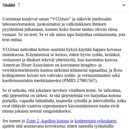
7
Sisältö
Useimmat kuulevat sanan “VO2max” ja näkevät mielessään
laboratoriomaskin, juoksumaton ja valkotakkisen ihmisen
pyytämässä jatkamaan, kunnes koko huone tuntuu olevan sinua
vastaan. Se on testi. Se ei ole ainoa tapa harjoittaa ominaisuutta, jota
testi mittaa.
VO2max tarkoittaa kehon suurinta kykyä käyttää happea kovassa
rasituksessa. Käytännössä se kertoo, miten hyvin sydän, keuhkot,
verisuonet ja lihakset tekevät yhteistyötä, kun kuormitus kasvaa.
American Heart Association on korostanut hengitys- ja
verenkiertoelimistön kuntoa tärkeänä kliinisenä signaalina, ja Ross
kollegoineen kuvasi sen vahvaksi sydän- ja verisuonitautien sekä
kuolleisuusriskin merkkiaineeksi (PMID 27881567).
Se ei tarkoita, että jokainen tarvitsee virallisen testin. Se tarkoittaa,
että järjestelmä on tärkeä. Ja sitä järjestelmää voi harjoittaa kotona
portailla, vapaalla lattiatilalla, tasaisella rytmillä ja intervalleilla, jotka
ovat riittävän vaativia sopeutumisen käynnistämiseen mutta eivät
muuta jokaista treeniä rangaistukseksi.
Jos tunnet jo
Zone 2 -kardion kotona
ja
kotitreenien sykealueet
,
ajattele tätä seuraavana kerroksena: miten samoilla työkaluilla