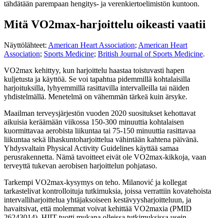
tähdätään parempaan hengitys- ja verenkiertoelimistön kuntoon.
Mitä VO2max-harjoittelu oikeasti vaatii
Näyttölähteet:
American Heart Association
;
American Heart
Association
;
Sports Medicine
;
British Journal of Sports Medicine
.
VO2max kehittyy, kun harjoittelu haastaa toistuvasti hapen
kuljetusta ja käyttöä. Se voi tapahtua pidemmillä kohtalaisilla
harjoituksilla, lyhyemmillä rasittavilla intervalleilla tai näiden
yhdistelmällä. Menetelmä on vähemmän tärkeä kuin ärsyke.
Maailman terveysjärjestön vuoden 2020 suositukset kehottavat
aikuisia keräämään viikossa 150-300 minuuttia kohtalaisen
kuormittavaa aerobista liikuntaa tai 75-150 minuuttia rasittavaa
liikuntaa sekä lihaskuntoharjoittelua vähintään kahtena päivänä.
Yhdysvaltain Physical Activity Guidelines käyttää samaa
perusrakennetta. Nämä tavoitteet eivät ole VO2max-kikkoja, vaan
terveyttä tukevan aerobisen harjoittelun pohjataso.
Tarkempi VO2max-kysymys on teho. Milanović ja kollegat
tarkastelivat kontrolloituja tutkimuksia, joissa verrattiin kovatehoista
intervalliharjoittelua yhtäjaksoiseen kestävyysharjoitteluun, ja
havaitsivat, että molemmat voivat kehittää VO2maxia (PMID
26243014). HIIT tuotti mukana olleissa tutkimuksissa usein