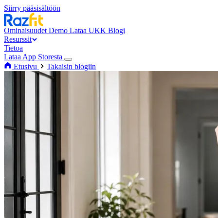
Siirry pääsisältöön
Ominaisuudet
Demo
Lataa
UKK
Blogi
Resurssit
Tietoa
Lataa App Storesta
Etusivu
Takaisin blogiin