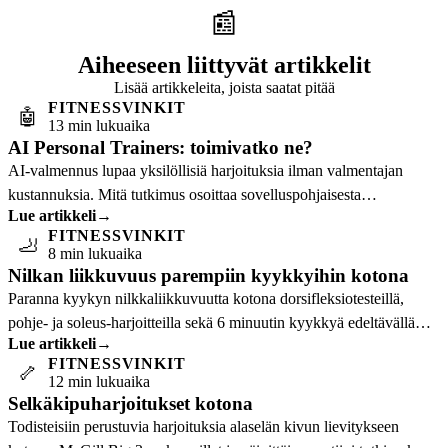
📰
Aiheeseen liittyvät artikkelit
Lisää artikkeleita, joista saatat pitää
FITNESSVINKIT
🤖
13 min lukuaika
AI Personal Trainers: toimivatko ne?
AI-valmennus lupaa yksilöllisiä harjoituksia ilman valmentajan
kustannuksia. Mitä tutkimus osoittaa sovelluspohjaisesta
Lue artikkeli
→
kuntoiluohjelmoinnista ja kuka hyötyy…
FITNESSVINKIT
🦶
8 min lukuaika
Nilkan liikkuvuus parempiin kyykkyihin kotona
Paranna kyykyn nilkkaliikkuvuutta kotona dorsifleksiotesteillä,
pohje- ja soleus-harjoitteilla sekä 6 minuutin kyykkyä edeltävällä
Lue artikkeli
→
rutiinilla.
FITNESSVINKIT
🦴
12 min lukuaika
Selkäkipuharjoitukset kotona
Todisteisiin perustuvia harjoituksia alaselän kivun lievitykseen