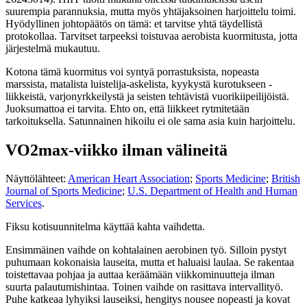
suurempia parannuksia, mutta myös yhtäjaksoinen harjoittelu toimi.
Hyödyllinen johtopäätös on tämä: et tarvitse yhtä täydellistä
protokollaa. Tarvitset tarpeeksi toistuvaa aerobista kuormitusta, jotta
järjestelmä mukautuu.
Kotona tämä kuormitus voi syntyä porrastuksista, nopeasta
marssista, matalista luistelija-askelista, kyykystä kurotukseen -
liikkeistä, varjonyrkkeilystä ja seisten tehtävistä vuorikiipeilijöistä.
Juoksumattoa ei tarvita. Ehto on, että liikkeet rytmitetään
tarkoituksella. Satunnainen hikoilu ei ole sama asia kuin harjoittelu.
VO2max-viikko ilman välineitä
Näyttölähteet:
American Heart Association
;
Sports Medicine
;
British
Journal of Sports Medicine
;
U.S. Department of Health and Human
Services
.
Fiksu kotisuunnitelma käyttää kahta vaihdetta.
Ensimmäinen vaihde on kohtalainen aerobinen työ. Silloin pystyt
puhumaan kokonaisia lauseita, mutta et haluaisi laulaa. Se rakentaa
toistettavaa pohjaa ja auttaa keräämään viikkominuutteja ilman
suurta palautumishintaa. Toinen vaihde on rasittava intervallityö.
Puhe katkeaa lyhyiksi lauseiksi, hengitys nousee nopeasti ja kovat