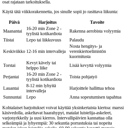
osat rajataan tarkoituksella.
Käytä tätä viikkorakennetta, jos sinulle sopii jo rasittava liikunta:
Päivä
Harjoitus
Tavoite
16-20 min Zone 2 -
Maanantai
Rakenna aerobista volyymia
tyylistä kotikardiota
Tiistai
Lepo tai liikkuvuus
Palaudu
Nosta hengitys- ja
Keskiviikko
12-16 min intervalleja
verenkiertoelimistön
kuormitusta
Kevyt kävely tai
Torstai
Lisää kevyttä volyymia
helppo liike
16-20 min Zone 2 -
Perjantai
Toista pohjatyö
tyylistä kotikardiota
8-12 min lyhyitä
Lauantai
Harjoittele hallittua tehoa
intervalleja
Sunnuntai
Lepo
Anna sopeutumisen tapahtua
Kohtalaiset harjoitukset voivat käyttää yksinkertaista kiertoa: marssi
käsivedolla, askeltavat haarahypyt, matalat luistelija-askeleet,
varjonyrkkeily ja uusi kierros. Intervallipäivien kannattaa olla
selkeämpiä ja lyhyempiä: 30 sekuntia porrastuksia tai nopeita