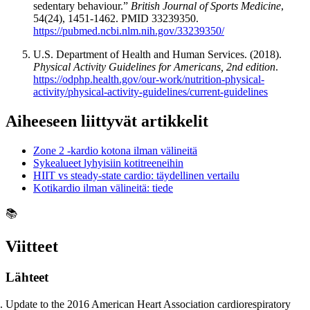
sedentary behaviour.”
British Journal of Sports Medicine
,
54(24), 1451-1462. PMID 33239350.
https://pubmed.ncbi.nlm.nih.gov/33239350/
U.S. Department of Health and Human Services. (2018).
Physical Activity Guidelines for Americans, 2nd edition
.
https://odphp.health.gov/our-work/nutrition-physical-
activity/physical-activity-guidelines/current-guidelines
Aiheeseen liittyvät artikkelit
Zone 2 -kardio kotona ilman välineitä
Sykealueet lyhyisiin kotitreeneihin
HIIT vs steady-state cardio: täydellinen vertailu
Kotikardio ilman välineitä: tiede
📚
Viitteet
Lähteet
Update to the 2016 American Heart Association cardiorespiratory