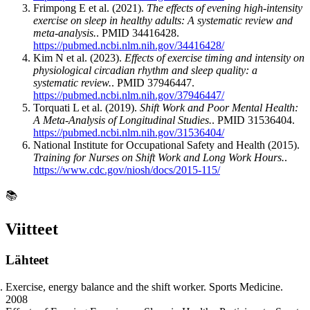
Frimpong E et al. (2021).
The effects of evening high-intensity
exercise on sleep in healthy adults: A systematic review and
meta-analysis.
. PMID 34416428.
https://pubmed.ncbi.nlm.nih.gov/34416428/
Kim N et al. (2023).
Effects of exercise timing and intensity on
physiological circadian rhythm and sleep quality: a
systematic review.
. PMID 37946447.
https://pubmed.ncbi.nlm.nih.gov/37946447/
Torquati L et al. (2019).
Shift Work and Poor Mental Health:
A Meta-Analysis of Longitudinal Studies.
. PMID 31536404.
https://pubmed.ncbi.nlm.nih.gov/31536404/
National Institute for Occupational Safety and Health (2015).
Training for Nurses on Shift Work and Long Work Hours.
.
https://www.cdc.gov/niosh/docs/2015-115/
📚
Viitteet
Lähteet
Exercise, energy balance and the shift worker. Sports Medicine.
2008