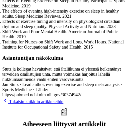
Effects of Evening Exercise on Sleep in Healthy Participants. Sports
Medicine. 2019
The effects of evening high-intensity exercise on sleep in healthy
adults. Sleep Medicine Reviews. 2021
Effects of exercise timing and intensity on physiological circadian
rhythm and sleep quality. Physical Activity and Nutrition. 2023
Shift Work and Poor Mental Health. American Journal of Public
Health. 2019
Training for Nurses on Shift Work and Long Work Hours. National
Institute for Occupational Safety and Health. 2015
Asiantuntijan näkökulma
Stutz ja kollegat havaitsivat, että iltaliikunta ei yleensä heikentänyt
terveiden osallistujien unta, mutta voimakas harjoitus lähellä
nukkumaanmenoa vaatii eniten varovaisuutta.
Jan Stutz · Lead author, evening exercise and sleep meta-analysis ·
Sports Medicine · Lähde:
https://pubmed.ncbi.nlm.nih.gov/30374942/
Takaisin kaikkiin artikkeleihin
📰
Aiheeseen liittyvät artikkelit