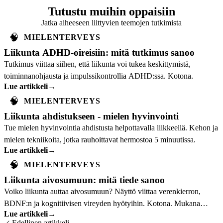
Tutustu muihin oppaisiin
Jatka aiheeseen liittyvien teemojen tutkimista
🧠
MIELENTERVEYS
Liikunta ADHD-oireisiin: mitä tutkimus sanoo
Tutkimus viittaa siihen, että liikunta voi tukea keskittymistä,
toiminnanohjausta ja impulssikontrollia ADHD:ssa. Kotona.
Lue artikkeli
→
🧠
MIELENTERVEYS
Liikunta ahdistukseen - mielen hyvinvointi
Tue mielen hyvinvointia ahdistusta helpottavalla liikkeellä. Kehon ja
mielen tekniikoita, jotka rauhoittavat hermostoa 5 minuutissa.
Lue artikkeli
→
🧠
MIELENTERVEYS
Liikunta aivosumuun: mitä tiede sanoo
Voiko liikunta auttaa aivosumuun? Näyttö viittaa verenkierron,
BDNF:n ja kognitiivisen vireyden hyötyihin. Kotona. Mukana
Lue artikkeli
→
käytännön ohjeet kotitreeniin.
Edellinen artikkeli