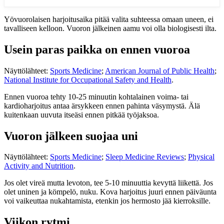
Yövuorolaisen harjoitusaika pitää valita suhteessa omaan uneen, ei
tavalliseen kelloon. Vuoron jälkeinen aamu voi olla biologisesti ilta.
Usein paras paikka on ennen vuoroa
Näyttölähteet:
Sports Medicine
;
American Journal of Public Health
;
National Institute for Occupational Safety and Health
.
Ennen vuoroa tehty 10-25 minuutin kohtalainen voima- tai
kardioharjoitus antaa ärsykkeen ennen pahinta väsymystä. Älä
kuitenkaan uuvuta itseäsi ennen pitkää työjaksoa.
Vuoron jälkeen suojaa uni
Näyttölähteet:
Sports Medicine
;
Sleep Medicine Reviews
;
Physical
Activity and Nutrition
.
Jos olet vireä mutta levoton, tee 5-10 minuuttia kevyttä liikettä. Jos
olet uninen ja kömpelö, nuku. Kova harjoitus juuri ennen päiväunta
voi vaikeuttaa nukahtamista, etenkin jos hermosto jää kierroksille.
Viikon rytmi