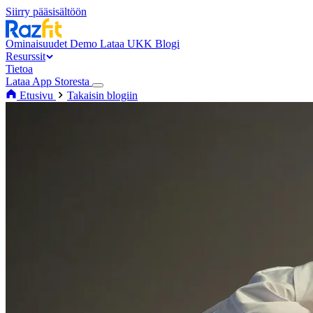
Siirry pääsisältöön
Ominaisuudet
Demo
Lataa
UKK
Blogi
Resurssit
Tietoa
Lataa App Storesta
Etusivu
Takaisin blogiin