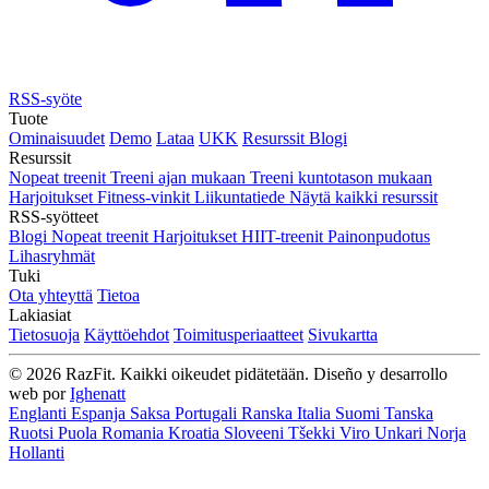
RSS-syöte
Tuote
Ominaisuudet
Demo
Lataa
UKK
Resurssit
Blogi
Resurssit
Nopeat treenit
Treeni ajan mukaan
Treeni kuntotason mukaan
Harjoitukset
Fitness-vinkit
Liikuntatiede
Näytä kaikki resurssit
RSS-syötteet
Blogi
Nopeat treenit
Harjoitukset
HIIT-treenit
Painonpudotus
Lihasryhmät
Tuki
Ota yhteyttä
Tietoa
Lakiasiat
Tietosuoja
Käyttöehdot
Toimitusperiaatteet
Sivukartta
© 2026 RazFit. Kaikki oikeudet pidätetään.
Diseño y desarrollo
web por
Ighenatt
Englanti
Espanja
Saksa
Portugali
Ranska
Italia
Suomi
Tanska
Ruotsi
Puola
Romania
Kroatia
Sloveeni
Tšekki
Viro
Unkari
Norja
Hollanti