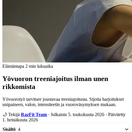
Elämäntapa
2 min lukuaika
Yövuoron treeniajoitus ilman unen
rikkomista
Yövuorotyö tarvitsee joustavaa treeniajoitusta. Sijoita harjoitukset
unipaineen, valon, intensiteetin ja vuoroväsymyksen mukaan.
🌙
Tekijä
RazFit Team
·
Julkaistu 5. toukokuuta 2026
·
Päivitetty
1. heinäkuuta 2026
4
Sisältö