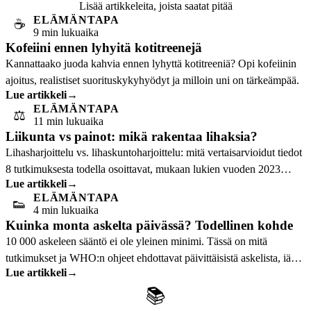
Lisää artikkeleita, joista saatat pitää
ELÄMÄNTAPA
☕
9 min lukuaika
Kofeiini ennen lyhyitä kotitreenejä
Kannattaako juoda kahvia ennen lyhyttä kotitreeniä? Opi kofeiinin
ajoitus, realistiset suorituskykyhyödyt ja milloin uni on tärkeämpää.
Lue artikkeli
→
ELÄMÄNTAPA
⚖️
11 min lukuaika
Liikunta vs painot: mikä rakentaa lihaksia?
Lihasharjoittelu vs. lihaskuntoharjoittelu: mitä vertaisarvioidut tiedot
8 tutkimuksesta todella osoittavat, mukaan lukien vuoden 2023
Lue artikkeli
→
yllättävä havainto…
ELÄMÄNTAPA
👟
4 min lukuaika
Kuinka monta askelta päivässä? Todellinen kohde
10 000 askeleen sääntö ei ole yleinen minimi. Tässä on mitä
tutkimukset ja WHO:n ohjeet ehdottavat päivittäisistä askelista, iästä
Lue artikkeli
→
ja realistisista…
📚