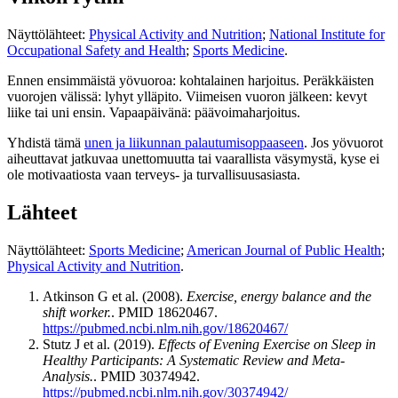
Näyttölähteet:
Physical Activity and Nutrition
;
National Institute for
Occupational Safety and Health
;
Sports Medicine
.
Ennen ensimmäistä yövuoroa: kohtalainen harjoitus. Peräkkäisten
vuorojen välissä: lyhyt ylläpito. Viimeisen vuoron jälkeen: kevyt
liike tai uni ensin. Vapaapäivänä: päävoimaharjoitus.
Yhdistä tämä
unen ja liikunnan palautumisoppaaseen
. Jos yövuorot
aiheuttavat jatkuvaa unettomuutta tai vaarallista väsymystä, kyse ei
ole motivaatiosta vaan terveys- ja turvallisuusasiasta.
Lähteet
Näyttölähteet:
Sports Medicine
;
American Journal of Public Health
;
Physical Activity and Nutrition
.
Atkinson G et al. (2008).
Exercise, energy balance and the
shift worker.
. PMID 18620467.
https://pubmed.ncbi.nlm.nih.gov/18620467/
Stutz J et al. (2019).
Effects of Evening Exercise on Sleep in
Healthy Participants: A Systematic Review and Meta-
Analysis.
. PMID 30374942.
https://pubmed.ncbi.nlm.nih.gov/30374942/