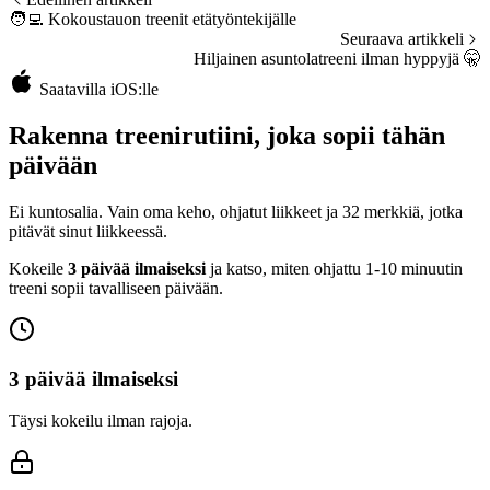
🧑‍💻
Kokoustauon treenit etätyöntekijälle
Seuraava artikkeli
Hiljainen asuntolatreeni ilman hyppyjä
🤫
Saatavilla iOS:lle
Rakenna treenirutiini, joka sopii tähän
päivään
Ei kuntosalia. Vain oma keho, ohjatut liikkeet ja 32 merkkiä, jotka
pitävät sinut liikkeessä.
Kokeile
3 päivää ilmaiseksi
ja katso, miten ohjattu 1-10 minuutin
treeni sopii tavalliseen päivään.
3 päivää ilmaiseksi
Täysi kokeilu ilman rajoja.