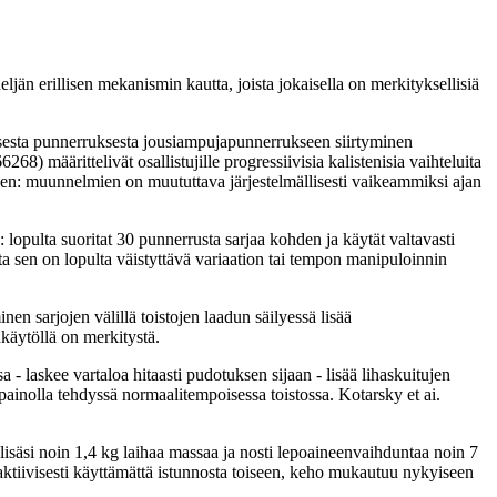
jän erillisen mekanismin kautta, joista jokaisella on merkityksellisiä
isesta punnerruksesta jousiampujapunnerrukseen siirtyminen
) määrittelivät osallistujille progressiivisia kalistenisia vaihteluita
vinen: muunnelmien on muututtava järjestelmällisesti vaikeammiksi ajan
 lopulta suoritat 30 punnerrusta sarjaa kohden ja käytät valtavasti
a sen on lopulta väistyttävä variaation tai tempon manipuloinnin
n sarjojen välillä toistojen laadun säilyessä lisää
nkäytöllä on merkitystä.
- laskee vartaloa hitaasti pudotuksen sijaan - lisää lihaskuitujen
ainolla tehdyssä normaalitempoisessa toistossa. Kotarsky et ai.
lisäsi noin 1,4 kg laihaa massaa ja nosti lepoaineenvaihduntaa noin 7
 aktiivisesti käyttämättä istunnosta toiseen, keho mukautuu nykyiseen