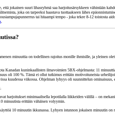
että jokainen suuri lihasryhmä saa harjoitusärsykkeen vähintään kahde
litsemista, joka on tarpeeksi haastava tuottaakseen lähes epäonnistumisen
jousiampujapunnerrus tai hitaampi tempo - joka tekee 8-12 toistosta aido
a
.
utissa?
menen minuuttia on todellinen rajoitus monille ihmisille, ja yleinen ol
ota Kanadan kuninkaallisten ilmavoimien 5BX-ohjelmasta: 11 minuuttia p
li 100 %. Tämä ei ollut tutkimus erittäin motivoituneista urheilijoista 
ttavissa kuudessa viikossa. Ohjelman lyhyys oli suunnittelun ominaisuus, ei
.
vat harjoitukset minimaalisella lepotilalla liikkeiden välillä – on mekan
10 minuutista erittäin vähäisen volyymin.
ankäyttöä 10 minuutin ikkunassa. Lyhyen istunnon jokaisen minuutin on r