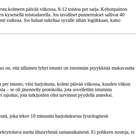
sta kolmeen päivää viikossa, 8-12 toistoa per sarja. Kehonpainon
 kyseisellä toistoalueella. Jos tavalliset punnerrukset sallivat 40
sti vaikeaa. Jos haluat sukeltaa syvälle tähän logiikkaan, katso
etus on, että tällainen lyhyt istunto on enemmän psyykkistä mukavuutta
er istunto, viisi harjoitusta, kolme päivää viikossa, kuuden viikon
– se oli jäsennelty protokolla, jota sovellettiin istumista
 rajoitus, jota tutkijoiden olisi tarvinnut pyydellä anteeksi.
ismi, joka tekee 10 minuutin harjoituksesta fysiologisesti
ekrytoitava useita lihasryhmiä samanaikaisesti. Ei pohkeen nostoja, ei