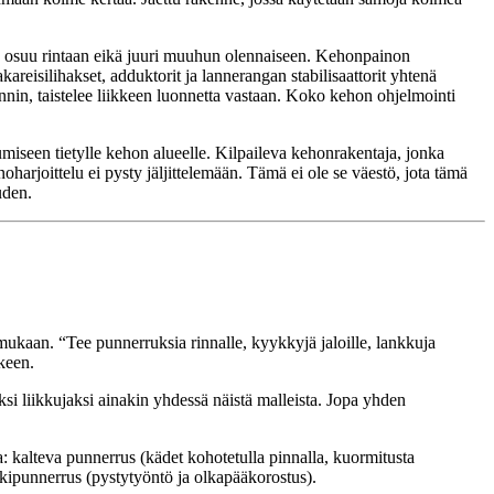
ike osuu rintaan eikä juuri muuhun olennaiseen. Kehonpainon
reisilihakset, adduktorit ja lannerangan stabilisaattorit yhtenä
nnin, taistelee liikkeen luonnetta vastaan. Koko kehon ohjelmointi
umiseen tietylle kehon alueelle. Kilpaileva kehonrakentaja, jonka
harjoittelu ei pysty jäljittelemään. Tämä ei ole se väestö, jota tämä
uden.
n mukaan. “Tee punnerruksia rinnalle, kyykkyjä jaloille, lankkuja
kkeen.
si liikkujaksi ainakin yhdessä näistä malleista. Jopa yhden
ja: kalteva punnerrus (kädet kohotetulla pinnalla, kuormitusta
kipunnerrus (pystytyöntö ja olkapääkorostus).