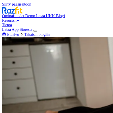
Siirry pääsisältöön
Ominaisuudet
Demo
Lataa
UKK
Blogi
Resurssit
Tietoa
Lataa App Storesta
Etusivu
Takaisin blogiin