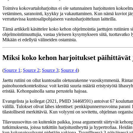
Toimiva kokovartaloharjoitus ei ole satunnainen harjoitusten kokoelma. 
vetäminen, saranointi, kyykky ja vakauttaminen. Kun nämä kuviot järjes
verrattavissa kuntosalipohjaiseen vastusharjoitteluun laitteilla.
Tämä artikkeli käsittelee koko kehon ohjelmointia jaettujen rutiinien si
ohjelmointimuuttujia, vastaa yleiseen kysymykseen siitä, tuottavatko l
Mikään ei edellytä välineiden ostamista.
Miksi koko kehon harjoitukset päihittävät 
(
Source 1
;
Source 2
;
Source 3
;
Source 4
)
Jaettu rutiini on ollut kuntosalin oletusrakenne vuosikymmeniä. Rinta
painohuonekontekstissa: voit kerätä suuria määriä eristystyötä lihasryh
eristää. Kehonpainolla sama perustelu hajoaa.
Evangelista ja kollegat (2021, PMID 34468591) antoivat 67 kouluttam
välillä. Tulokset olivat lähes identtiset: penkkipunnerrusvoima paran
tilastollisesti merkittäviä. Kun volyymi on sovitettu, ohjelman organis
Tilavuussovitus on kuitenkin paikka, jossa argumentit siirtyvät keho
tutkimuksesta, joissa tutkittiin harjoitustiheyttä ja hypertrofiaa. Hei
kun kokonaisvolyymi pidetään vakiona. Tyypillisessä 3-päiväisessä v