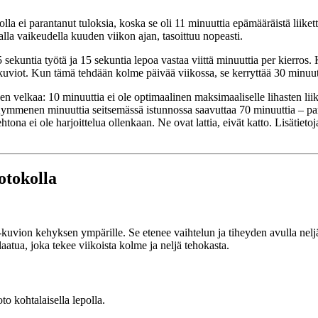
a ei parantanut tuloksia, koska se oli 11 minuuttia epämääräistä liiket
alla vaikeudella kuuden viikon ajan, tasoittuu nopeasti.
sekuntia työtä ja 15 sekuntia lepoa vastaa viittä minuuttia per kierros. 
kuviot. Kun tämä tehdään kolme päivää viikossa, se kerryttää 30 minuutti
een velkaa: 10 minuuttia ei ole optimaalinen maksimaaliselle lihasten l
si. Kymmenen minuuttia seitsemässä istunnossa saavuttaa 70 minuuttia –
tona ei ole harjoittelua ollenkaan. Ne ovat lattia, eivät katto. Lisätieto
otokolla
-kuvion kehyksen ympärille. Se etenee vaihtelun ja tiheyden avulla nelj
aatua, joka tekee viikoista kolme ja neljä tehokasta.
o kohtalaisella lepolla.