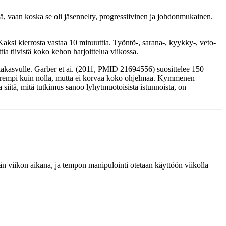
tä, vaan koska se oli jäsennelty, progressiivinen ja johdonmukainen.
Kaksi kierrosta vastaa 10 minuuttia. Työntö-, sarana-, kyykky-, veto-
a tiivistä koko kehon harjoittelua viikossa.
iikakasvulle. Garber et ai. (2011, PMID 21694556) suosittelee 150
 parempi kuin nolla, mutta ei korvaa koko ohjelmaa. Kymmenen
ja siitä, mitä tutkimus sanoo lyhytmuotoisista istunnoista, on
än viikon aikana, ja tempon manipulointi otetaan käyttöön viikolla