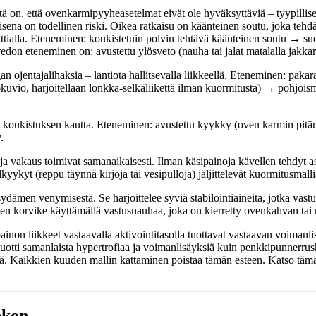
ä on, että ovenkarmipyyheasetelmat eivät ole hyväksyttäviä – tyypillise
sena on todellinen riski. Oikea ratkaisu on käänteinen soutu, joka teh
tialla. Eteneminen: koukistetuin polvin tehtävä käänteinen soutu → suo
edon eteneminen on: avustettu ylösveto (nauha tai jalat matalalla jakkar
angan ojentajalihaksia – lantiota hallitsevalla liikkeellä. Eteneminen: p
vio, harjoitellaan lonkka-selkäliikettä ilman kuormitusta) → pohjoism
lven koukistuksen kautta. Eteneminen: avustettu kyykky (oven karmin 
.
 ja vakaus toimivat samanaikaisesti. Ilman käsipainoja kävellen tehdyt a
yykyt (reppu täynnä kirjoja tai vesipulloja) jäljittelevät kuormitusmalli
ydämen venymisestä. Se harjoittelee syviä stabilointiaineita, jotka vastu
 korvike käyttämällä vastusnauhaa, joka on kierretty ovenkahvan tai 
ainon liikkeet vastaavalla aktivointitasolla tuottavat vastaavan voima
otti samanlaista hypertrofiaa ja voimanlisäyksiä kuin penkkipunnerrushar
destä. Kaikkien kuuden mallin kattaminen poistaa tämän esteen. Katso 
nkon