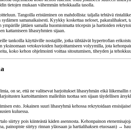
eldin tietojen mukaan vähemmän tehokkaalla tasolla.
teluun. Tangoilla eristäminen on mahdollista: taljalla tehtävä rintali
a sydämen samanaikaisesti. Kyykky koskettaa neloset, pakaralihakset, taka
ympärille jättäen samalla huomioimatta tricepsin ja hartioiden rekrytoi
den kattamiseen lihasryhmien sijaan.
e tankoilla käyttäville nostajille, jotka tähtäävät hypertrofian erikoist
sen yksinomaan vetokuvioiden harjoittamiseen volyymilla, jota kehonpaino
 laitteita, koko kehon ohjelmointi voittaa sitoutumisen, tiheyden ja tehokku
ia
lmia, on se, että ne valitsevat harjoitukset lihasryhmän eikä liikemalli
Harjoitusten kartoittaminen malleihin tuottaa sen sijaan täydellisen ärsy
imisen esto. Jokainen suuri lihasryhmä kehossa rekrytoidaan ensisijaisek
usien kuluessa.
 vartalo siirtyy pois kiinteästä käden asennosta. Kehonpainon etenemisajo
, painopiste siirtyy rinnan yläosaan ja hartialihaksen etuosaan) → hau