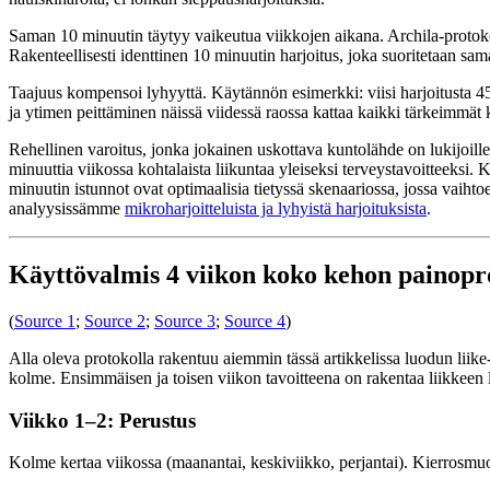
Saman 10 minuutin täytyy vaikeutua viikkojen aikana. Archila-protokoll
Rakenteellisesti identtinen 10 minuutin harjoitus, joka suoritetaan sam
Taajuus kompensoi lyhyyttä. Käytännön esimerkki: viisi harjoitusta 45 
ja ytimen peittäminen näissä viidessä raossa kattaa kaikki tärkeimmät 
Rehellinen varoitus, jonka jokainen uskottava kuntolähde on lukijoill
minuuttia viikossa kohtalaista liikuntaa yleiseksi terveystavoitteek
minuutin istunnot ovat optimaalisia tietyssä skenaariossa, jossa vaihtoeh
analyysissämme
mikroharjoitteluista ja lyhyistä harjoituksista
.
Käyttövalmis 4 viikon koko kehon painopr
(
Source 1
;
Source 2
;
Source 3
;
Source 4
)
Alla oleva protokolla rakentuu aiemmin tässä artikkelissa luodun liike
kolme. Ensimmäisen ja toisen viikon tavoitteena on rakentaa liikkeen l
Viikko 1–2: Perustus
Kolme kertaa viikossa (maanantai, keskiviikko, perjantai). Kierrosmuot