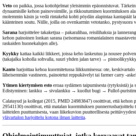
Veto
on paikka, jossa kotiohjelmat yleisimmin epäonnistuvat. Tärkeint
dynaamisille kehon painovoimille, ja rikkoutuminen kuormituksen alai
molemmin käsin ja vedä rintakehä kohti pöydän alapintaa kantapäät lat
käänteinen soutu. Niille, joilla on ovenkarmin vetotanko, pystysuora v
Sarana
harjoittelee takaketjua – pakaralihaa, reisilihaksia ja lanner
kehon painoinen lonkan sarana (seisomassa romanialainen maastavetoku
raskaiden huonekalujen alle).
Kyykky
kattaa kaikki liikkeet, joissa keho laskeutuu ja nousee po
(takajalka koholla sohvalla, suuri yhden jalan tarve) → pistoolikyykky
Kanto
harjoittaa kehoa kuormitetussa liikkumisessa: ote, keskivartalo
läheisemmän vastineen, painotetut reppukävelyt tai farmer carry -askelk
Ytimen kiertymisen esto
eroaa sydämen taipumisesta (rytyksistä) ja s
Edistyminen: lankku → sivulankku → kuollut bugi → Pallof-puristimen
Calatayud ja kollegat (2015, PMID 24983847) osoittivat, että kehon p
29541130) osoittivat, että matalan kuormituksen punnerrusharjoittelu tu
laitteiden puuttumisesta, vaan liikekuvion puutteellisesta peittävyy
ylävartalon harjoittelu kotona ilman laitteita
.
Ohjelmointimuuttujat, jotka korvaavat ta