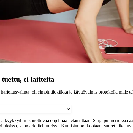
uettu, ei laitteita
 harjoitusvalinta, ohjelmointilogiikka ja käyttövalmis protokolla mille 
n ja kyykkyihin painottuvaa ohjelmaa tietämättään. Sarja punnerruksia
arjoituksissa, vaan arkkitehtuurissa. Kun istunnot kootaan, suuret liik