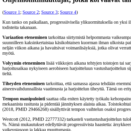
(
Source 1
;
Source 2
;
Source 3
;
Source 4
)
Kun tanko on paikallaan, progressiivisella ylikuormituksella on yksi il
todisteita takanaan.
Variaation eteneminen
tarkoittaa siirtymistä helpommasta vaikeampa
suunnilleen kaksinkertaistaa käsikohtaisen kuorman ilman ulkoista paino
neljän viikon aikana ja havaitsivat voimanlisäyksiä, jotka olivat verr
myötä.
Volyymin eteneminen
lisää viikkojen aikana tehtyjen toistojen tai s
harjoitusaikaa nykyiseen aerobiseen harjoitteluun vastusharjoittelun 
tieltä.
Tiheyden eteneminen
tarkoittaa, että samassa ajassa tehdään enemmä
aineenvaihdunnallista vaatimusta ja harjoittelun tiheyttä. Tämä on erit
Tempon manipulointi
saattaa olla eniten käytetty työkalu kehonpaino
mekaanista rasitusta ja pidentää jännityksen alaista aikaa. Toistokoh
(2018, PMID 29466268) sisällyttivät tempon vaihtelun osaksi progressi
Westcott (2012, PMID 22777332) tarkasteli vastustusharjoittelun tuloks
%. Nämä mukautukset edellyttävät progressiivista haastetta: ärsykkeen 
vaikeustasoon ja lakkaa muuttumasta.