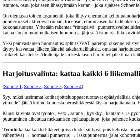
istuntoa, osuu jokaiseen lihasryhmään kerran - joka sijaitsee Schoenf
On olemassa toinen argumentti, joka liittyy enemmän kehonpainoharjoit
punnerrukset aktivoivat rinnan, tricepsin, etummaisen hartialihaksen j
kokonaisuutena. Yritetään rakentaa “rintapäivä” punnerrusvaihteluiden 
kattaa tämän monimutkaisen luonnon ja järjestää istuntoja liikekuvioi
Yksi päinvastainen huomautus: splitit OVAT parempi rakenne edistyneill
täytyy kasvattaa jälkeenjääneitä takahartialihaksia, omistaa harjoituk
artikkeli käsittelee. Aloittelijalle tai keskitason harjoittelijalle ilman
Harjoitusvalinta: kattaa kaikki 6 liikemall
(
Source 1
;
Source 2
;
Source 3
;
Source 4
)
Syy, miksi useimmat kotiharjoitteluoppaat tuottavat epätäydellisiä ohje
ytimelle” jättää kolme kuudesta perusliikkeestä täysin harjoittamatta. 
Kuusi kuviota ovat työntö-, veto-, sarana-, kyykky-, kantamis- ja pyör
puuttuminen aiheuttaa mekaanisen epätasapainon, joka pahenee kuuka
Työntö
kattaa kaikki liikkeet, joissa kädet siirtyvät pois kehosta tai
vähentävä) → normaali punnerrus → laskupunnerrus (jalat kohotettuina