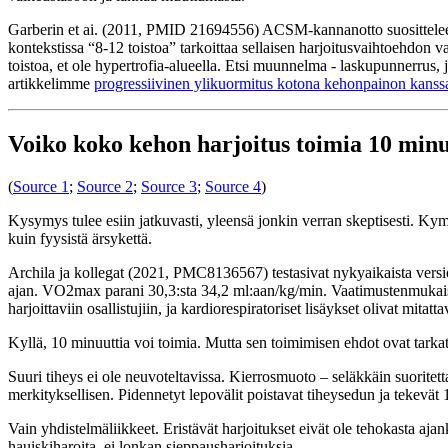
Garberin et ai. (2011, PMID 21694556) ACSM-kannanotto suosittelee, 
kontekstissa “8-12 toistoa” tarkoittaa sellaisen harjoitusvaihtoehdon va
toistoa, et ole hypertrofia-alueella. Etsi muunnelma - laskupunnerrus, 
artikkelimme
progressiivinen ylikuormitus kotona kehonpainon kanss
Voiko koko kehon harjoitus toimia 10 minu
(
Source 1
;
Source 2
;
Source 3
;
Source 4
)
Kysymys tulee esiin jatkuvasti, yleensä jonkin verran skeptisesti. Kym
kuin fyysistä ärsykettä.
Archila ja kollegat (2021, PMC8136567) testasivat nykyaikaista versi
ajan. VO2max parani 30,3:sta 34,2 ml:aan/kg/min. Vaatimustenmukaisuus o
harjoittaviin osallistujiin, ja kardiorespiratoriset lisäykset olivat mita
Kyllä, 10 minuuttia voi toimia. Mutta sen toimimisen ehdot ovat tarkat
Suuri tiheys ei ole neuvoteltavissa. Kierrosmuoto – seläkkäin suoritetta
merkityksellisen. Pidennetyt lepovälit poistavat tiheysedun ja tekevät 
Vain yhdistelmäliikkeet. Eristävät harjoitukset eivät ole tehokasta aj
hauiskiharoita, ei lonkan sieppausharjoituksia.