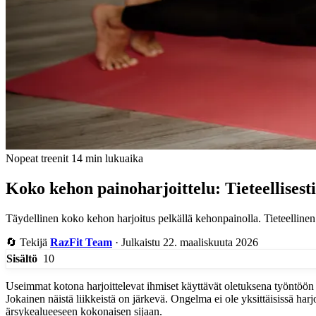
Nopeat treenit
14 min lukuaika
Koko kehon painoharjoittelu: Tieteellisesti t
Täydellinen koko kehon harjoitus pelkällä kehonpainolla. Tieteellinen
🔄
Tekijä
RazFit Team
·
Julkaistu 22. maaliskuuta 2026
10
Sisältö
Useimmat kotona harjoittelevat ihmiset käyttävät oletuksena työntöö
Jokainen näistä liikkeistä on järkevä. Ongelma ei ole yksittäisissä h
ärsykealueeseen kokonaisen sijaan.