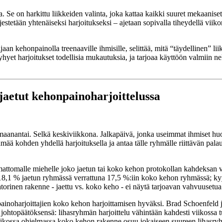
Se on harkittu liikkeiden valinta, joka kattaa kaikki suuret mekaaniset v
tetään yhtenäiseksi harjoitukseksi – ajetaan sopivalla tiheydellä viikon
jaan kehonpainolla treenaaville ihmisille, selittää, mitä “täydellinen” l
yhyet harjoitukset todellisia mukautuksia, ja tarjoaa käyttöön valmiin n
jaetut kehonpainoharjoittelussa
maanantai. Selkä keskiviikkona. Jalkapäivä, jonka useimmat ihmiset huom
mää kohden yhdellä harjoituksella ja antaa tälle ryhmälle riittävän palaut
attomalle miehelle joko jaetun tai koko kehon protokollan kahdeksan v
i 18,1 % jaetun ryhmässä verrattuna 17,5 %:iin koko kehon ryhmässä; ky
atorinen rakenne - jaettu vs. koko keho - ei näytä tarjoavan vahvuusetua
npainoharjoittajien koko kehon harjoittamisen hyväksi. Brad Schoenfeld
dän johtopäätöksensä: lihasryhmän harjoittelu vähintään kahdesti viikoss
iikossa ohjelmassa koko kehon rakenne osuu jokaiseen suureen lihasry