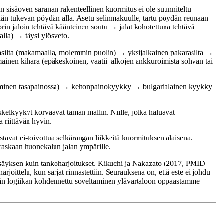
n sisäoven saranan rakenteellinen kuormitus ei ole suunniteltu
dään tukevan pöydän alla. Asetu selinmakuulle, tartu pöydän reunaan
rin jaloin tehtävä käänteinen soutu → jalat kohotettuna tehtävä
alla) → täysi ylösveto.
akarasilta (makamaalla, molemmin puolin) → yksijalkainen pakarasilta →
ainen kihara (epäkeskoinen, vaatii jalkojen ankkuroimista sohvan tai
pitäminen tasapainossa) → kehonpainokyykky → bulgarialainen kyykky
skelkyykyt korvaavat tämän mallin. Niille, jotka haluavat
a riittävän hyvin.
stavat ei-toivottua selkärangan liikkeitä kuormituksen alaisena.
raskaan huonekalun jalan ympärille.
nlisäyksen kuin tankoharjoitukset. Kikuchi ja Nakazato (2017, PMID
joittelu, kun sarjat rinnastettiin. Seurauksena on, että este ei johdu
tämän logiikan kohdennettu soveltaminen ylävartaloon oppaastamme