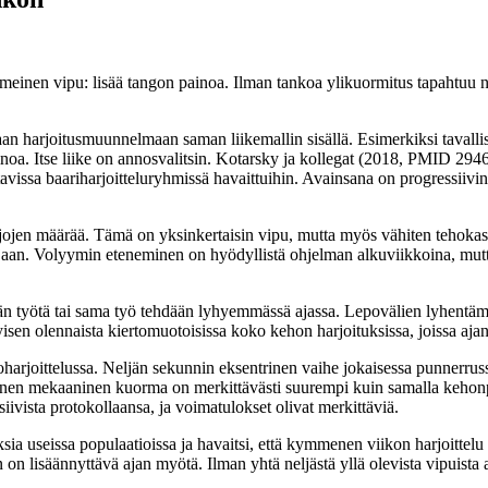
meinen vipu: lisää tangon painoa. Ilman tankoa ylikuormitus tapahtuu nel
an harjoitusmuunnelmaan saman liikemallin sisällä. Esimerkiksi tavall
a. Itse liike on annosvalitsin. Kotarsky ja kollegat (2018, PMID 29466268
attavissa baariharjoitteluryhmissä havaittuihin. Avainsana on progressii
arjojen määrää. Tämä on yksinkertaisin vipu, mutta myös vähiten tehokas:
sijaan. Volyymin eteneminen on hyödyllistä ohjelman alkuviikkoina, mutt
n työtä tai sama työ tehdään lyhyemmässä ajassa. Lepovälien lyhentämine
yisen olennaista kiertomuotoisissa koko kehon harjoituksissa, joissa aja
harjoittelussa. Neljän sekunnin eksentrinen vaihe jokaisessa punnerrussa 
tainen mekaaninen kuorma on merkittävästi suurempi kuin samalla kehonp
ivista protokollaansa, ja voimatulokset olivat merkittäviä.
ia useissa populaatioissa ja havaitsi, että kymmenen viikon harjoittelu 
on lisäännyttävä ajan myötä. Ilman yhtä neljästä yllä olevista vipuista