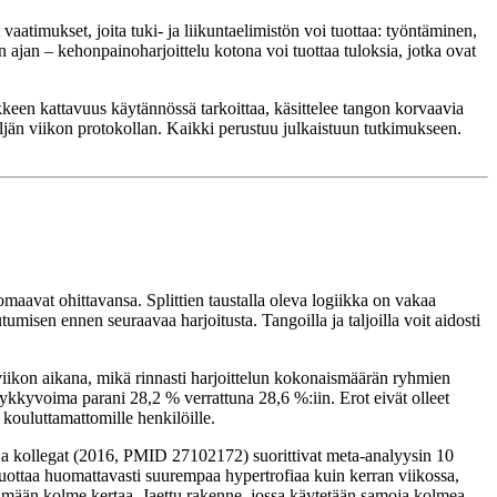
aatimukset, joita tuki- ja liikuntaelimistön voi tuottaa: työntäminen,
 ajan – kehonpainoharjoittelu kotona voi tuottaa tuloksia, jotka ovat
iikkeen kattavuus käytännössä tarkoittaa, käsittelee tangon korvaavia
eljän viikon protokollan. Kaikki perustuu julkaistuun tutkimukseen.
aavat ohittavansa. Splittien taustalla oleva logiikka on vakaa
umisen ennen seuraavaa harjoitusta. Tangoilla ja taljoilla voit aidosti
iikon aikana, mikä rinnasti harjoittelun kokonaismäärän ryhmien
ykkyvoima parani 28,2 % verrattuna 28,6 %:iin. Erot eivät olleet
 kouluttamattomille henkilöille.
 ja kollegat (2016, PMID 27102172) suorittivat meta-analyysin 10
a tuottaa huomattavasti suurempaa hypertrofiaa kuin kerran viikossa,
hmään kolme kertaa. Jaettu rakenne, jossa käytetään samoja kolmea